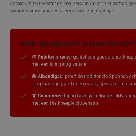
Apeldoorn & Deventer op een betaalbare manier met de gewe
smaakervaring voor een verrassend zacht prijsje.
Welk tapasgerecht is jouw favoriet?
🥔 Patatas bravas:
geniet van goudbruine, knapp
met een licht pittig sausje.
🧆 Albondigas:
proef de traditionele Spaanse geha
langzaam gegaard in een volle, rijke tomatensau
🦑 Calamares:
bijt in heerlijk krokante inktvisri
met een fris kneepje citroensap.