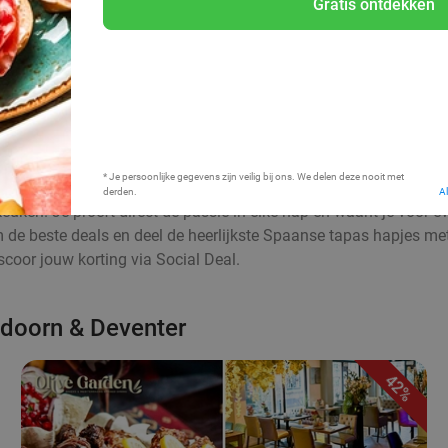
Gratis ontdekken
Bij mij in de buurt
* Je persoonlijke gegevens zijn veilig bij ons. We delen deze nooit met
derden.
A
euken. Je proeft direct de passie in elke hap en waant je voor 
aim de beste deals en deel de heerlijkste Spaanse tapas hapjes me
coor jouw korting via Social Deal.
eldoorn & Deventer
42%