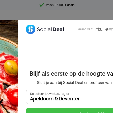
Ontdek 15.000+ deals
7 dagen per week beschikbaar
10+ miljoen leden
Bekend van:
9,4
Ontdek 15.000+ deals
ek voordelig de 
staurants in Ape
Blijf als eerste op de hoogte v
venter en omgev
Sluit je aan bij Social Deal en profiteer van
Selecteer jouw stad/regio:
Apeldoorn & Deventer
Zoek deals in de buurt van
Apeldoorn & Deventer