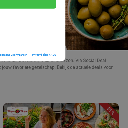
lgemene voorwaarden
Privacybeleid / AVG
even onder de warme, mediterrane zon. Via Social Deal
t jouw favoriete gezelschap. Bekijk de actuele deals voor
51%