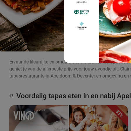
Ervaar de kleurrijke en smaakvolle wereld van de Spaanse k
geniet je van de allerbeste prijs voor jouw avondje uit. Cl
tapasrestaurants in Apeldoorn & Deventer en omgeving en s
Voordelig tapas eten in en nabij Ap
🍲
33%