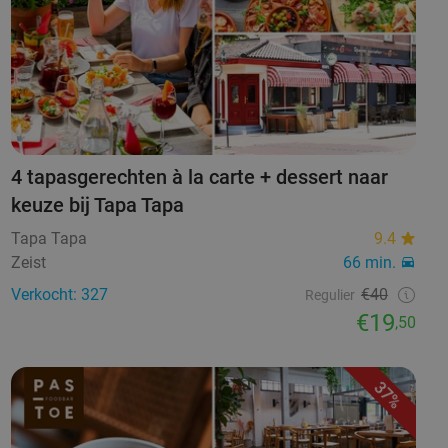
4 tapasgerechten à la carte + dessert naar
keuze bij Tapa Tapa
Tapa Tapa
9.4
Zeist
66 min.
Verkocht: 327
€40
Regulier
€19
,50
37%