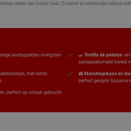
ldige deals van Social Deal. Zo proef je onbezorgd talloze cul
erige aardappeltjes overgoten
🍳 Tortilla de patatas:
erv
aardappelomelet bereid me
ktballetjes, met liefde
🧀 Manchegokaas en ibe
s.
perfect gerijpte Spaanse
ngen, perfect op smaak gebracht