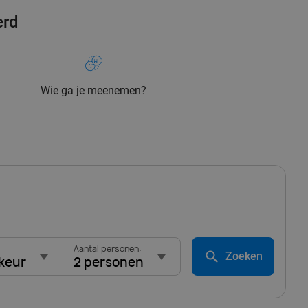
erd
Wie ga je meenemen?
Aantal personen:
Zoeken
keur
2 personen