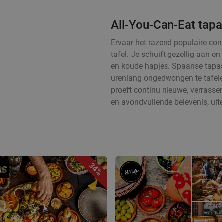
All-You-Can-Eat tapa
Ervaar het razend populaire con
tafel. Je schuift gezellig aan 
en koude hapjes. Spaanse tapas
urenlang ongedwongen te tafelen
proeft continu nieuwe, verrass
en avondvullende belevenis, uit
34%