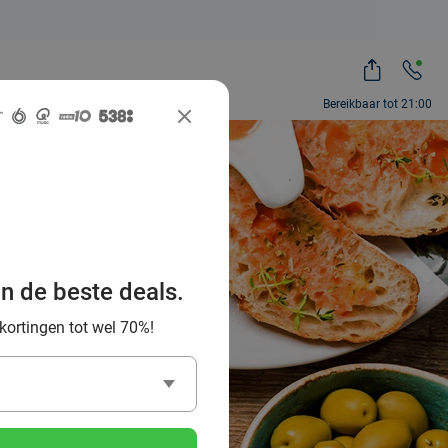
Bereikbaar tot 21:00
beste
ldoorn &
an de beste deals.
ing
 kortingen tot wel 70%!