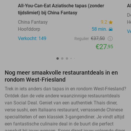
All-You-Can-Eat Aziatische tapas (zonder
A
tijdslimiet) bij China Fantasy
D
China Fantasy
9.2
H
Hoofddorp
58 min.
V
Verkocht: 149
€37,50
Regulier
€27
,95
Nog meer smaakvolle restaurantdeals in en
rondom West-Friesland
Trek in iets anders dan tapas in en rondom West-Friesland?
Ontdek dan de vele andere waanzinnige restaurantdeals
van Social Deal. Geniet van een authentiek Thais diner,
verse sushi, een Italiaans restaurant, verrassende Chinese
specialiteiten of een klassiek 3-gangendiner. Je vindt altijd
een fantastische culinaire deal in de buurt die perfect
aansluit bij jouw wensen. Scoor direct jouw volgende diner