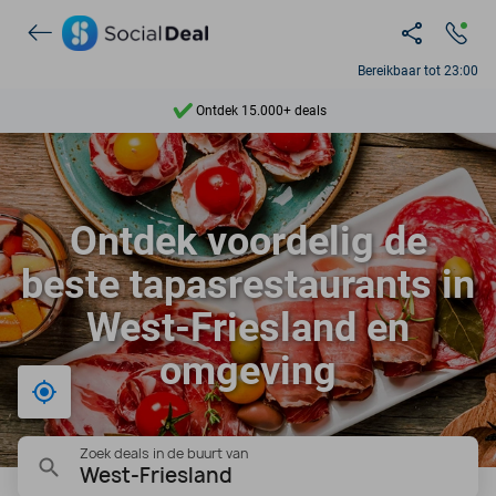
Bereikbaar tot 23:00
Ontdek 15.000+ deals
7 dagen per week beschikbaar
10+ miljoen leden
Ontdek voordelig de
9,4
beste tapasrestaurants in
Ontdek 15.000+ deals
West-Friesland en
omgeving
Bij mij in de buurt
Zoek deals in de buurt van
West-Friesland