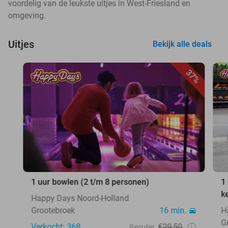
voordelig van de leukste uitjes in West-Friesland en
omgeving.
Uitjes
Bekijk alle deals
37%
1 uur bowlen (2 t/m 8 personen)
1
k
Happy Days Noord-Holland
Grootebroek
16 min.
H
G
Verkocht: 368
€29,50
Regulier