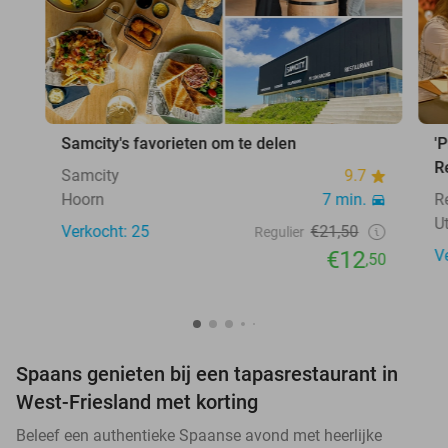
Samcity's favorieten om te delen
'
R
Samcity
9.7
Hoorn
7 min.
R
U
Verkocht: 25
€21,50
Regulier
€12
V
,50
Spaans genieten bij een tapasrestaurant in
West-Friesland met korting
Beleef een authentieke Spaanse avond met heerlijke