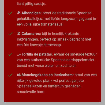
licht pittig sausje.
🧆 Albondigas:
proef de traditionele Spaanse
gehaktballetjes, met liefde langzaam gegaard in
een volle, rijke tomatensaus.
🦑 Calamares:
bijt in heerlijk krokante
inktvisringen, perfect op smaak gebracht met
een fris kneepje citroensap.
🍳 Tortilla de patatas:
ervaar de smeuïge textuur
van een authentieke Spaanse aardappelomelet
bereid met verse eieren en zachte ui.
🧀 Manchegokaas en ibericoham:
smul van een
rijkelijk gevulde plank vol perfect gerijpte
Spaanse kazen en flinterdun gesneden,
smaakvolle ham.