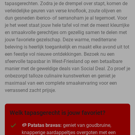
tapasgerechten. Zodra je de drempel over stapt, komen de
verleidelijke geuren van verse knoflook, zoute olijven en
dun gesneden iberico- of serranoham je al tegemoet. Voor
je het weet staat jouw hele tafel vol met de meest kleurrijke
en smaakvolle gerechtjes om gezellig samen te delen met
jouw favoriete gezelschap. Deze warme, mediterrane
beleving is heerlijk toegankelijk en maakt elke avond uit tot
een feestje vol nieuwe ontdekkingen. Bezoek nu een
sfeervolle tapasbar in West-Friesland op een betaalbare
manier met de geweldige deals van Social Deal. Zo proef je
onbezorgd talloze culinaire kunstwerken en geniet je
maximaal van een complete smaakervaring voor een
verrassend zacht prijsje.
Welk tapasgerecht is jouw favoriet?
🥔 Patatas bravas:
geniet van goudbruine,
knapperige aardappeltjes overgoten met een