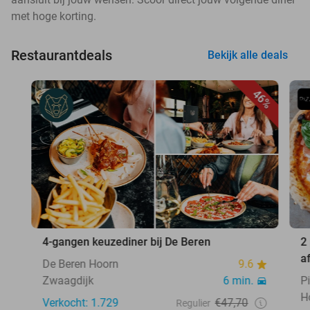
met hoge korting.
Restaurantdeals
Bekijk alle deals
46%
4-gangen keuzediner bij De Beren
2
a
De Beren Hoorn
9.6
Zwaagdijk
6 min.
P
H
Verkocht: 1.729
€47,70
Regulier