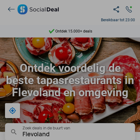
Bereikbaar tot 23:00
Ontdek 15.000+ deals
7 dagen per week beschikbaar
10+ miljoen leden
Ontdek voordelig de
9,4
beste tapasrestaurants in
Ontdek 15.000+ deals
Flevoland en omgeving
Bij mij in de buurt
Zoek deals in de buurt van
Flevoland