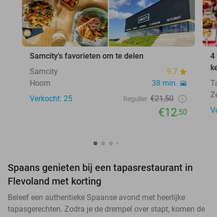
Samcity's favorieten om te delen
4
k
Samcity
9.7
Hoorn
38 min.
T
Z
Verkocht: 25
€21,50
Regulier
€12
V
,50
Spaans genieten bij een tapasrestaurant in
Flevoland met korting
Beleef een authentieke Spaanse avond met heerlijke
tapasgerechten. Zodra je de drempel over stapt, komen de