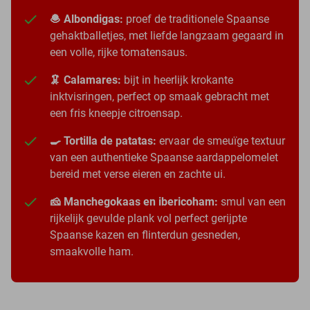
🧆 Albondigas:
proef de traditionele Spaanse
gehaktballetjes, met liefde langzaam gegaard in
een volle, rijke tomatensaus.
🦑 Calamares:
bijt in heerlijk krokante
inktvisringen, perfect op smaak gebracht met
een fris kneepje citroensap.
🍳 Tortilla de patatas:
ervaar de smeuïge textuur
van een authentieke Spaanse aardappelomelet
bereid met verse eieren en zachte ui.
🧀 Manchegokaas en ibericoham:
smul van een
rijkelijk gevulde plank vol perfect gerijpte
Spaanse kazen en flinterdun gesneden,
smaakvolle ham.