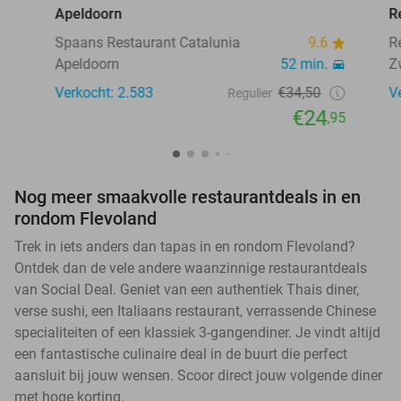
Apeldoorn
R
Spaans Restaurant Catalunia
9.6
R
Apeldoorn
52 min.
Z
Verkocht: 2.583
€34,50
V
Regulier
€24
,95
Nog meer smaakvolle restaurantdeals in en
rondom Flevoland
Trek in iets anders dan tapas in en rondom Flevoland?
Ontdek dan de vele andere waanzinnige restaurantdeals
van Social Deal. Geniet van een authentiek Thais diner,
verse sushi, een Italiaans restaurant, verrassende Chinese
specialiteiten of een klassiek 3-gangendiner. Je vindt altijd
een fantastische culinaire deal in de buurt die perfect
aansluit bij jouw wensen. Scoor direct jouw volgende diner
met hoge korting.