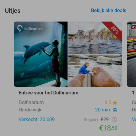
Uitjes
Bekijk alle deals
36%
Entree voor het Dolfinarium
1
Dolfinarium
8.5
C
Harderwijk
20 min.
H
Verkocht: 20.609
€29
V
Regulier
€18
,50