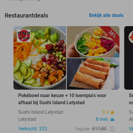
Restaurantdeals
Bekijk alle deals
38%
Pokébowl naar keuze + 10 loempia's voor
S
afhaal bij Sushi Island Lelystad
v
Sushi Island Lelystad
9.9
S
Lelystad
8 min.
A
Verkocht: 323
€17,80
V
Regulier