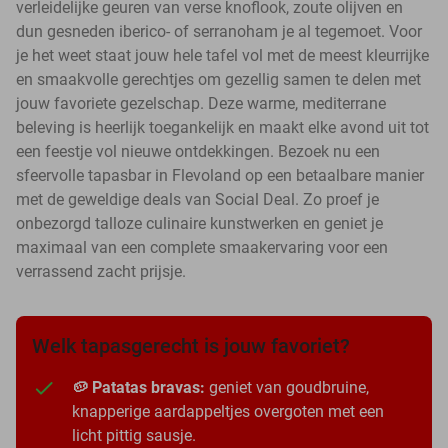
verleidelijke geuren van verse knoflook, zoute olijven en
dun gesneden iberico- of serranoham je al tegemoet. Voor
je het weet staat jouw hele tafel vol met de meest kleurrijke
en smaakvolle gerechtjes om gezellig samen te delen met
jouw favoriete gezelschap. Deze warme, mediterrane
beleving is heerlijk toegankelijk en maakt elke avond uit tot
een feestje vol nieuwe ontdekkingen. Bezoek nu een
sfeervolle tapasbar in Flevoland op een betaalbare manier
met de geweldige deals van Social Deal. Zo proef je
onbezorgd talloze culinaire kunstwerken en geniet je
maximaal van een complete smaakervaring voor een
verrassend zacht prijsje.
Welk tapasgerecht is jouw favoriet?
🥔 Patatas bravas:
geniet van goudbruine,
knapperige aardappeltjes overgoten met een
licht pittig sausje.