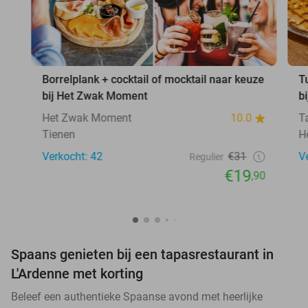
Borrelplank + cocktail of mocktail naar keuze
T
bij Het Zwak Moment
b
Het Zwak Moment
10.0
T
Tienen
H
Verkocht: 42
€31
V
Regulier
€19
,90
Spaans genieten bij een tapasrestaurant in
L'Ardenne met korting
Beleef een authentieke Spaanse avond met heerlijke