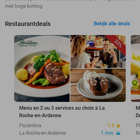
met hoge korting.
Restaurantdeals
Bekijk alle deals
33%
Menu en 2 ou 3 services au choix à La
M
Roche-en-Ardenne
D
Florentina
9.8
P
La Roche-en-Ardenne
1 min.
R