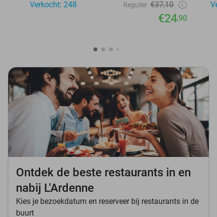
Verkocht: 248
€37,10
V
Regulier
€24
,90
Ontdek de beste restaurants in en
nabij L'Ardenne
Kies je bezoekdatum en reserveer bij restaurants in de
buurt