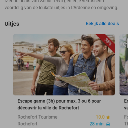
Met de deals van Social Deal geniet je verrassend
voordelig van de leukste uitjes in L'Ardenne en omgeving.
Uitjes
Bekijk alle deals
38%
Escape game (3h) pour max. 3 ou 6 pour
E
découvrir la ville de Rochefort
v
Rochefort Tourisme
10.0
F
Rochefort
28 min.
T