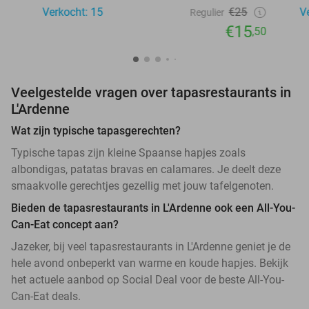
Verkocht: 15
€25
V
Regulier
€15
,50
Veelgestelde vragen over tapasrestaurants in
L'Ardenne
Wat zijn typische tapasgerechten?
Typische tapas zijn kleine Spaanse hapjes zoals
albondigas, patatas bravas en calamares. Je deelt deze
smaakvolle gerechtjes gezellig met jouw tafelgenoten.
Bieden de tapasrestaurants in L'Ardenne ook een All-You-
Can-Eat concept aan?
Jazeker, bij veel tapasrestaurants in L'Ardenne geniet je de
hele avond onbeperkt van warme en koude hapjes. Bekijk
het actuele aanbod op Social Deal voor de beste All-You-
Can-Eat deals.