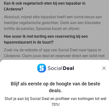
Kan ik ook vegetarisch eten bij een tapasbar in
L'Ardenne?
Absoluut, vrijwel elke tapasbar heeft een ruime keuze aan
heerlijke vegetarische gerechten. Denk aan een klassieke
tortilla de patatas, Spaanse kazen en olijven.
Hoe scoor ik met korting een reservering bij een
tapasrestaurant in de buurt?
Zoek via de website of app van Social Deal naar tapas in
L'Ardenne. Claim jouw deal en reserveer direct een tafel met
flinke korting.
Blijf als eerste op de hoogte van de beste
deals.
Ontdek alle topdeals in jouw omgeving
Sluit je aan bij Social Deal en profiteer van kortingen tot wel
70%!