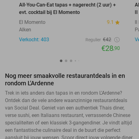
All-You-Can-Eat tapas + nagerecht (2 uur) +
A
evt. cocktail bij El Momento
I
El Momento
9.1
I
Alken
P
Verkocht: 403
€42
V
Regulier
€28
,90
Nog meer smaakvolle restaurantdeals in en
rondom L'Ardenne
Trek in iets anders dan tapas in en rondom L'Ardenne?
Ontdek dan de vele andere waanzinnige restaurantdeals
van Social Deal. Geniet van een authentiek Thais diner,
verse sushi, een Italiaans restaurant, verrassende Chinese
specialiteiten of een klassiek 3-gangendiner. Je vindt altijd
een fantastische culinaire deal in de buurt die perfect
aansluit bij jouw wensen. Scoor direct jouw volgende diner