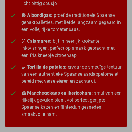
licht pittig sausje.
🧆 Albondigas:
proef de traditionele Spaanse
gehaktballetjes, met liefde langzaam gegaard in
een volle, rijke tomatensaus.
🦑 Calamares:
bijt in heerlijk krokante
inktvisringen, perfect op smaak gebracht met
een fris kneepje citroensap.
🍳 Tortilla de patatas:
ervaar de smeuïge textuur
van een authentieke Spaanse aardappelomelet
bereid met verse eieren en zachte ui.
🧀 Manchegokaas en ibericoham:
smul van een
rijkelijk gevulde plank vol perfect gerijpte
Spaanse kazen en flinterdun gesneden,
smaakvolle ham.