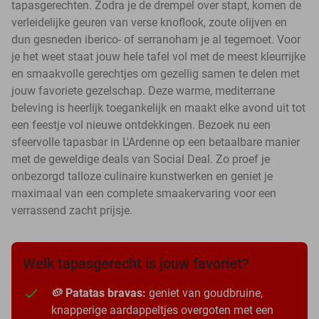
tapasgerechten. Zodra je de drempel over stapt, komen de
verleidelijke geuren van verse knoflook, zoute olijven en
dun gesneden iberico- of serranoham je al tegemoet. Voor
je het weet staat jouw hele tafel vol met de meest kleurrijke
en smaakvolle gerechtjes om gezellig samen te delen met
jouw favoriete gezelschap. Deze warme, mediterrane
beleving is heerlijk toegankelijk en maakt elke avond uit tot
een feestje vol nieuwe ontdekkingen. Bezoek nu een
sfeervolle tapasbar in L'Ardenne op een betaalbare manier
met de geweldige deals van Social Deal. Zo proef je
onbezorgd talloze culinaire kunstwerken en geniet je
maximaal van een complete smaakervaring voor een
verrassend zacht prijsje.
Welk tapasgerecht is jouw favoriet?
🥔 Patatas bravas:
geniet van goudbruine,
knapperige aardappeltjes overgoten met een