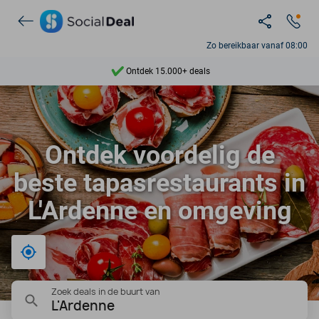
Zo bereikbaar vanaf 08:00
Ontdek 15.000+ deals
7 dagen per week beschikbaar
10+ miljoen leden
Ontdek voordelig de
9,4
beste tapasrestaurants in
Ontdek 15.000+ deals
L'Ardenne en omgeving
Bij mij in de buurt
Zoek deals in de buurt van
L'Ardenne