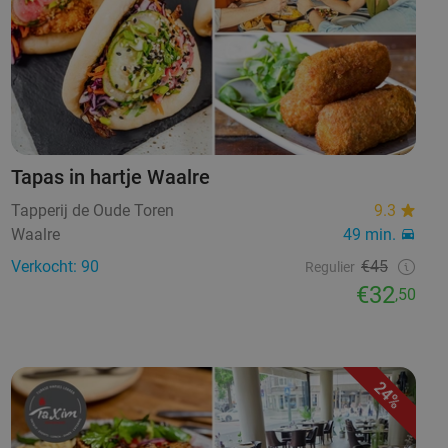
Tapas in hartje Waalre
Tapperij de Oude Toren
9.3
Waalre
49 min.
Verkocht: 90
€45
Regulier
€32
,50
24%