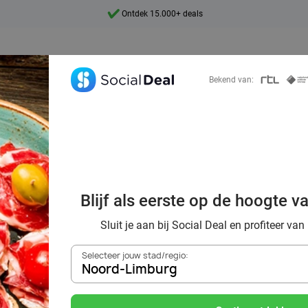
Ontdek 15.000+ deals
7 dagen per week beschikbaar
10+ miljoen leden
Bekend van:
9,4
Ontdek 15.000+ deals
ek voordelig de 
urants in Noord
Blijf als eerste op de hoogte v
omgeving
Sluit je aan bij Social Deal en profiteer van
Selecteer jouw stad/regio:
Noord-Limburg
Zoek deals in de buurt van
Noord-Limburg