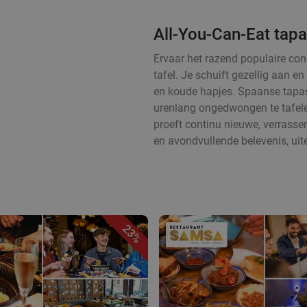
All-You-Can-Eat tap
Ervaar het razend populaire con
tafel. Je schuift gezellig aan 
en koude hapjes. Spaanse tapas
urenlang ongedwongen te tafelen
proeft continu nieuwe, verrass
en avondvullende belevenis, uit
23%