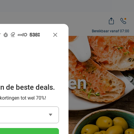
Bereikbaar vanaf 07:00
beste
-Limburg en
an de beste deals.
 kortingen tot wel 70%!