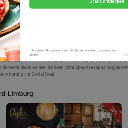
Gratis ontdekken
Bij mij in de buurt
* Je persoonlijke gegevens zijn veilig bij ons. We delen deze nooit met
derden.
A
euken. Je proeft direct de passie in elke hap en waant je voor 
aim de beste deals en deel de heerlijkste Spaanse tapas hapjes me
uw korting via Social Deal.
ord-Limburg
20%