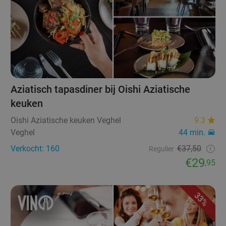
Aziatisch tapasdiner bij Oishi Aziatische
keuken
Oishi Aziatische keuken Veghel
9.3
Veghel
44 min.
Verkocht: 160
€37,50
Regulier
€29
,95
33%