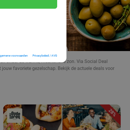
lgemene voorwaarden
Privacybeleid / AVG
even onder de warme, mediterrane zon. Via Social Deal
t jouw favoriete gezelschap. Bekijk de actuele deals voor
28%