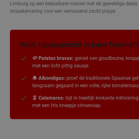
Limburg op een betaalbare manier met de geweldige deals v
smaakervaring voor een verrassend zacht prijsje.
Welk tapasgerecht is jouw favoriet?
🥔 Patatas bravas:
geniet van goudbruine, knapp
met een licht pittig sausje.
🧆 Albondigas:
proef de traditionele Spaanse geha
langzaam gegaard in een volle, rijke tomatensau
🦑 Calamares:
bijt in heerlijk krokante inktvisri
met een fris kneepje citroensap.