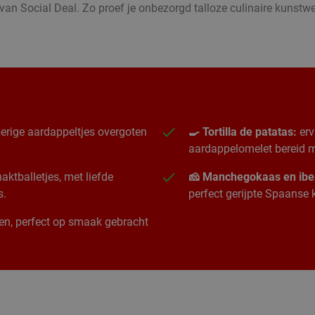
an Social Deal. Zo proef je onbezorgd talloze culinaire kunstw
erige aardappeltjes overgoten
🍳 Tortilla de patatas:
erv
aardappelomelet bereid me
ktballetjes, met liefde
🧀 Manchegokaas en ibe
s.
perfect gerijpte Spaanse
ngen, perfect op smaak gebracht