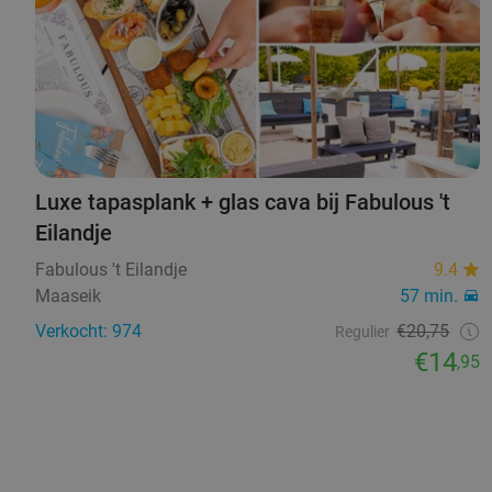
Luxe tapasplank + glas cava bij Fabulous 't
Eilandje
Fabulous 't Eilandje
9.4
Maaseik
57 min.
Verkocht: 974
€20,75
Regulier
€14
,95