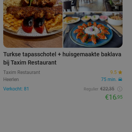
Turkse tapasschotel + huisgemaakte baklava
bij Taxim Restaurant
Taxim Restaurant
9.5
Heerlen
75 min.
Verkocht: 81
€22,35
Regulier
€16
,95