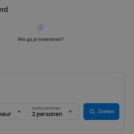
erd
Wie ga je meenemen?
Aantal personen:
Zoeken
keur
2 personen