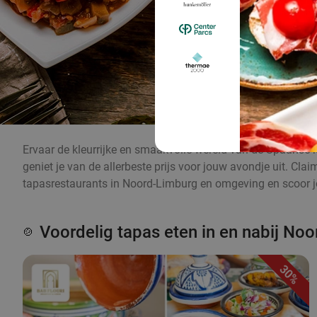
Ervaar de kleurrijke en smaakvolle wereld van de Spaanse k
geniet je van de allerbeste prijs voor jouw avondje uit. Cl
tapasrestaurants in Noord-Limburg en omgeving en scoor jo
Voordelig tapas eten in en nabij No
🍲
30%