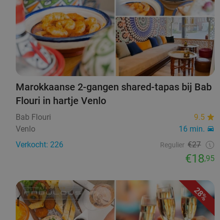
Marokkaanse 2-gangen shared-tapas bij Bab
Flouri in hartje Venlo
Bab Flouri
9.5
Venlo
16 min.
Verkocht: 226
€27
Regulier
€18
,95
28%