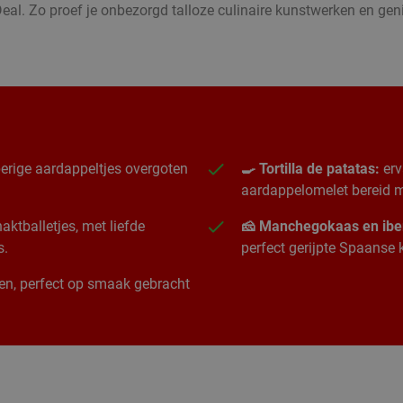
eal. Zo proef je onbezorgd talloze culinaire kunstwerken en g
erige aardappeltjes overgoten
🍳 Tortilla de patatas:
erv
aardappelomelet bereid me
ktballetjes, met liefde
🧀 Manchegokaas en ibe
s.
perfect gerijpte Spaanse
ngen, perfect op smaak gebracht