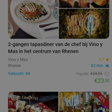
2-gangen tapasdiner van de chef bij Vino y
Mas in het centrum van Rhenen
Vino y Mas
9.7
Rhenen
82 min.
Verkocht: 88
€34,95
Regulier
€23
,50
42%