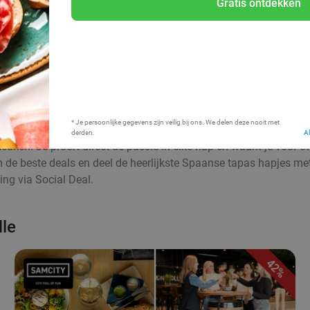
Gratis ontdekken
Bij mij in de buurt
* Je persoonlijke gegevens zijn veilig bij ons. We delen deze nooit met
derden.
A
euken. Je proeft direct de passie in elke hap en waant je voor 
aim de beste deals en deel de heerlijkste Spaanse tapas hapjes me
ng via Social Deal.
lle
42%