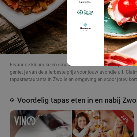
Ervaar de kleurrijke en smaakvolle wereld van de Spaanse k
geniet je van de allerbeste prijs voor jouw avondje uit. Cl
tapasrestaurants in Zwolle en omgeving en scoor jouw korti
Voordelig tapas eten in en nabij Zwo
🍲
33%