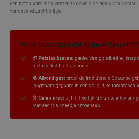
een betaalbare manier met de geweldige deals van Social D
verrassend zacht prijsje.
Welk tapasgerecht is jouw favoriet?
🥔 Patatas bravas:
geniet van goudbruine, knapp
met een licht pittig sausje.
🧆 Albondigas:
proef de traditionele Spaanse geha
langzaam gegaard in een volle, rijke tomatensau
🦑 Calamares:
bijt in heerlijk krokante inktvisri
met een fris kneepje citroensap.