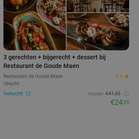
3 gerechten + bijgerecht + dessert bij
Restaurant de Goude Maen
Restaurant de Goude Maen
9.6
Utrecht
Verkocht: 12
€41,55
Regulier
€24
,95