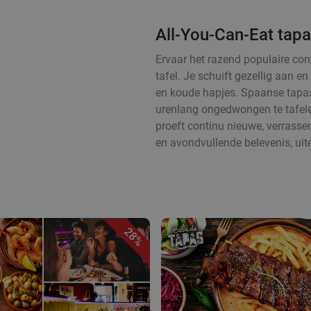
All-You-Can-Eat tapa
Ervaar het razend populaire con
tafel. Je schuift gezellig aan 
en koude hapjes. Spaanse tapas
urenlang ongedwongen te tafelen
proeft continu nieuwe, verrass
en avondvullende belevenis, uit
28%