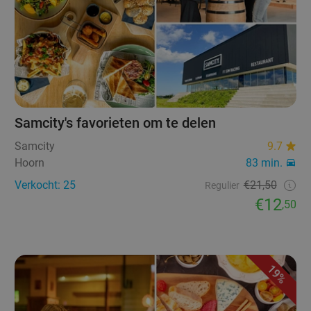
Samcity's favorieten om te delen
Samcity
9.7
Hoorn
83 min.
Verkocht: 25
€21,50
Regulier
€12
,50
19%