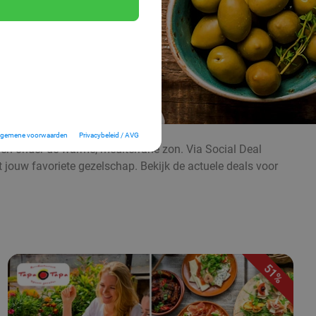
lgemene voorwaarden
Privacybeleid / AVG
even onder de warme, mediterrane zon. Via Social Deal
t jouw favoriete gezelschap. Bekijk de actuele deals voor
51%