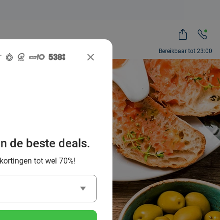
Bereikbaar tot 23:00
beste
olle en
an de beste deals.
 kortingen tot wel 70%!