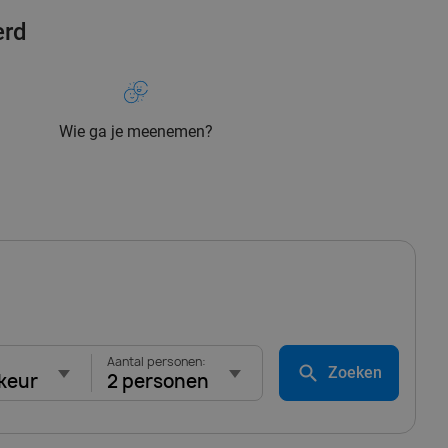
erd
Wie ga je meenemen?
Aantal personen:
Zoeken
keur
2 personen