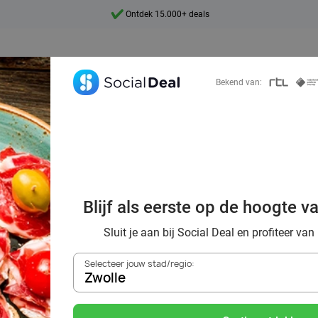
Ontdek 15.000+ deals
7 dagen per week beschikbaar
10+ miljoen leden
Bekend van:
9,4
Ontdek 15.000+ deals
ek voordelig de 
estaurants in Zw
Blijf als eerste op de hoogte v
omgeving
Sluit je aan bij Social Deal en profiteer van
Selecteer jouw stad/regio:
Zwolle
Zoek deals in de buurt van
Zwolle