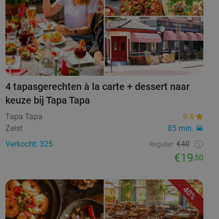
4 tapasgerechten à la carte + dessert naar
keuze bij Tapa Tapa
Tapa Tapa
9.4
Zeist
85 min.
Verkocht: 325
€40
Regulier
€19
,50
40%