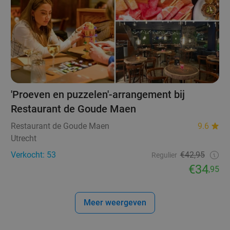
'Proeven en puzzelen'-arrangement bij
Restaurant de Goude Maen
Restaurant de Goude Maen
9.6
Utrecht
Verkocht: 53
€42,95
Regulier
€34
,95
Meer weergeven