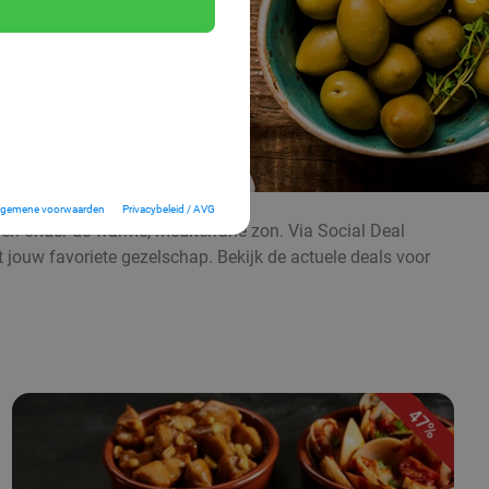
lgemene voorwaarden
Privacybeleid / AVG
even onder de warme, mediterrane zon. Via Social Deal
t jouw favoriete gezelschap. Bekijk de actuele deals voor
47%