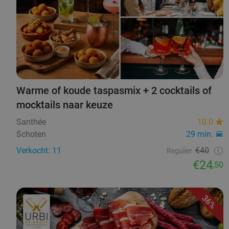
Warme of koude taspasmix + 2 cocktails of
mocktails naar keuze
Santhée
10.0
Schoten
29 min.
Verkocht: 11
€40
Regulier
€24
,50
36%