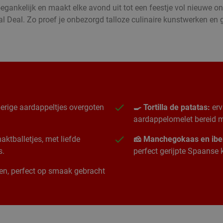
oegankelijk en maakt elke avond uit tot een feestje vol nieuwe 
l Deal. Zo proef je onbezorgd talloze culinaire kunstwerken e
erige aardappeltjes overgoten
🍳 Tortilla de patatas:
erv
aardappelomelet bereid me
ktballetjes, met liefde
🧀 Manchegokaas en ibe
s.
perfect gerijpte Spaanse
ngen, perfect op smaak gebracht