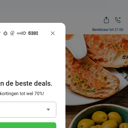
Bereikbaar tot 21:00
beste
helen en
an de beste deals.
 kortingen tot wel 70%!