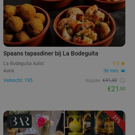
Spaans tapasdiner bij La Bodeguita
La Bodeguita Aalst
9.0
Aalst
36 min.
Verkocht: 195
€41,40
Regulier
€21
,90
21%