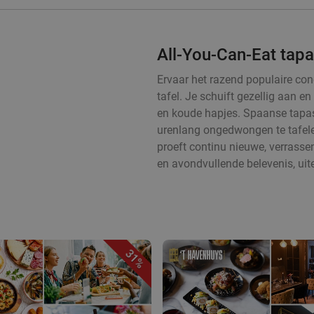
All-You-Can-Eat tap
Ervaar het razend populaire con
tafel. Je schuift gezellig aan 
en koude hapjes. Spaanse tapas
urenlang ongedwongen te tafelen
proeft continu nieuwe, verrass
en avondvullende belevenis, uit
31%