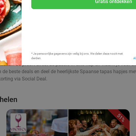
Gratis ontdekken
Bij mij in de buurt
* Je persoonlijke gegevens zijn veilig bij ons. We delen deze nooit met
derden.
A
euken. Je proeft direct de passie in elke hap en waant je voor 
aim de beste deals en deel de heerlijkste Spaanse tapas hapjes me
rting via Social Deal.
chelen
51%