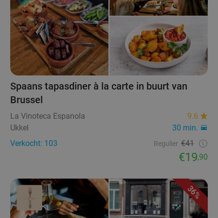
Spaans tapasdiner à la carte in buurt van
Brussel
La Vinoteca Espanola
9.6
Ukkel
30 min.
Verkocht: 103
€41
Regulier
€19
,90
36%