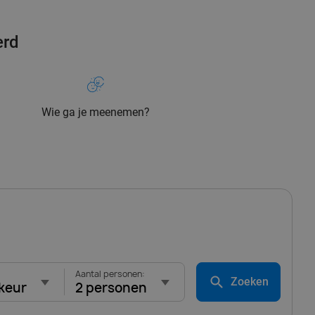
erd
Wie ga je meenemen?
Aantal personen:
Zoeken
keur
2 personen