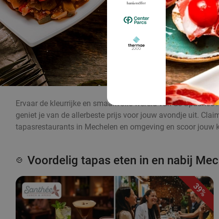
Ervaar de kleurrijke en smaakvolle wereld van de Spaanse k
geniet je van de allerbeste prijs voor jouw avondje uit. Cl
tapasrestaurants in Mechelen en omgeving en scoor jouw ko
Voordelig tapas eten in en nabij Me
🍲
39%