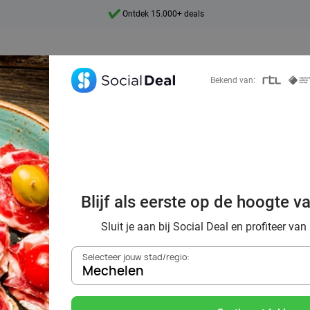
Ontdek 15.000+ deals
7 dagen per week beschikbaar
10+ miljoen leden
Bekend van:
9,4
Ontdek 15.000+ deals
ek voordelig de 
staurants in Mec
Blijf als eerste op de hoogte v
omgeving
Sluit je aan bij Social Deal en profiteer van
Selecteer jouw stad/regio:
Mechelen
Zoek deals in de buurt van
Mechelen