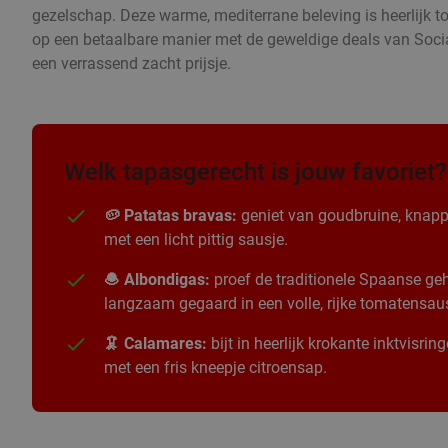
gezelschap. Deze warme, mediterrane beleving is heerlijk t
op een betaalbare manier met de geweldige deals van Socia
een verrassend zacht prijsje.
Welk tapasgerecht is jouw favoriet?
🥔 Patatas bravas:
geniet van goudbruine, knapp
met een licht pittig sausje.
🧆 Albondigas:
proef de traditionele Spaanse geha
langzaam gegaard in een volle, rijke tomatensau
🦑 Calamares:
bijt in heerlijk krokante inktvisri
met een fris kneepje citroensap.