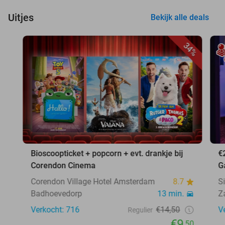
Uitjes
Bekijk alle deals
34%
Bioscoopticket + popcorn + evt. drankje bij
€
Corendon Cinema
G
Corendon Village Hotel Amsterdam
8.7
S
Badhoevedorp
13 min.
Z
Verkocht: 716
€14,50
V
Regulier
€9
,50