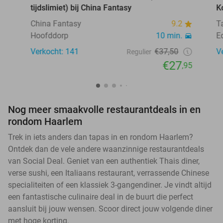
tijdslimiet) bij China Fantasy
K
China Fantasy
9.2
T
Hoofddorp
10 min.
E
Verkocht: 141
€37,50
V
Regulier
€27
,95
Nog meer smaakvolle restaurantdeals in en
rondom Haarlem
Trek in iets anders dan tapas in en rondom Haarlem?
Ontdek dan de vele andere waanzinnige restaurantdeals
van Social Deal. Geniet van een authentiek Thais diner,
verse sushi, een Italiaans restaurant, verrassende Chinese
specialiteiten of een klassiek 3-gangendiner. Je vindt altijd
een fantastische culinaire deal in de buurt die perfect
aansluit bij jouw wensen. Scoor direct jouw volgende diner
met hoge korting.