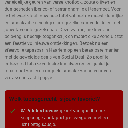
verleidelijke geuren van verse knoflook, zoute olijven en
dun gesneden iberico- of serranoham je al tegemoet. Voor
je het weet staat jouw hele tafel vol met de meest kleurrijke
en smaakvolle gerechtjes om gezellig samen te delen met
jouw favoriete gezelschap. Deze warme, mediterrane
beleving is heerlijk toegankelijk en maakt elke avond uit tot
een feestje vol nieuwe ontdekkingen. Bezoek nu een
sfeervolle tapasbar in Haarlem op een betaalbare manier
met de geweldige deals van Social Deal. Zo proef je
onbezorgd talloze culinaire kunstwerken en geniet je
maximaal van een complete smaakervaring voor een
verrassend zacht prijsje.
Welk tapasgerecht is jouw favoriet?
🥔 Patatas bravas:
geniet van goudbruine,
knapperige aardappeltjes overgoten met een
licht pittig sausje.