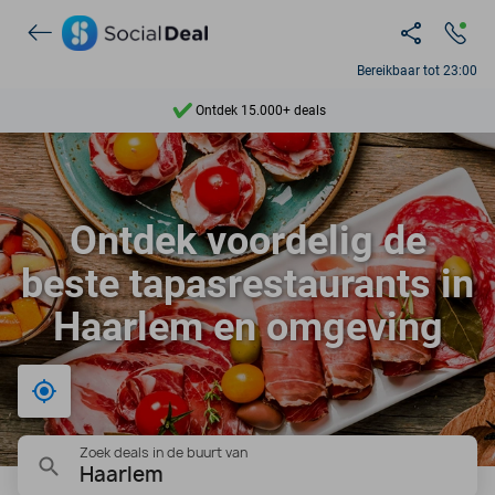
Bereikbaar tot 23:00
Ontdek 15.000+ deals
7 dagen per week beschikbaar
10+ miljoen leden
Ontdek voordelig de
9,4
beste tapasrestaurants in
Ontdek 15.000+ deals
Haarlem en omgeving
Bij mij in de buurt
Zoek deals in de buurt van
Haarlem