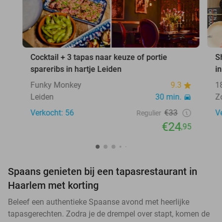
Cocktail + 3 tapas naar keuze of portie
S
spareribs in hartje Leiden
i
Funky Monkey
9.3
1
Leiden
30 min.
Z
Verkocht: 56
€33
V
Regulier
€24
,95
Spaans genieten bij een tapasrestaurant in
Haarlem met korting
Beleef een authentieke Spaanse avond met heerlijke
tapasgerechten. Zodra je de drempel over stapt, komen de