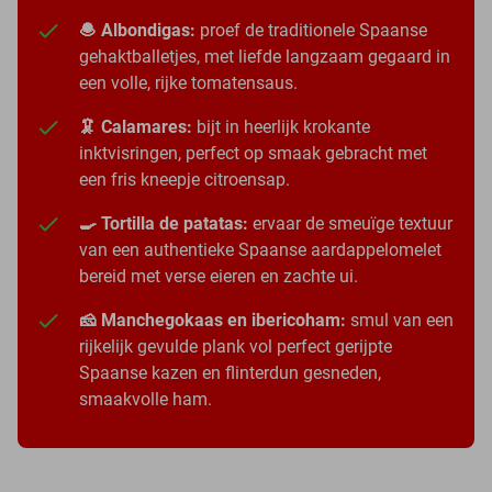
🧆 Albondigas:
proef de traditionele Spaanse
gehaktballetjes, met liefde langzaam gegaard in
een volle, rijke tomatensaus.
🦑 Calamares:
bijt in heerlijk krokante
inktvisringen, perfect op smaak gebracht met
een fris kneepje citroensap.
🍳 Tortilla de patatas:
ervaar de smeuïge textuur
van een authentieke Spaanse aardappelomelet
bereid met verse eieren en zachte ui.
🧀 Manchegokaas en ibericoham:
smul van een
rijkelijk gevulde plank vol perfect gerijpte
Spaanse kazen en flinterdun gesneden,
smaakvolle ham.