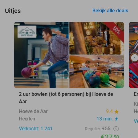
Uitjes
Bekijk alle deals
50%
2 uur bowlen (tot 6 personen) bij Hoeve de
E
Aar
K
Hoeve de Aar
9.4
H
Heerlen
13 min.
V
Verkocht: 1.241
€55
Regulier
€27
,50