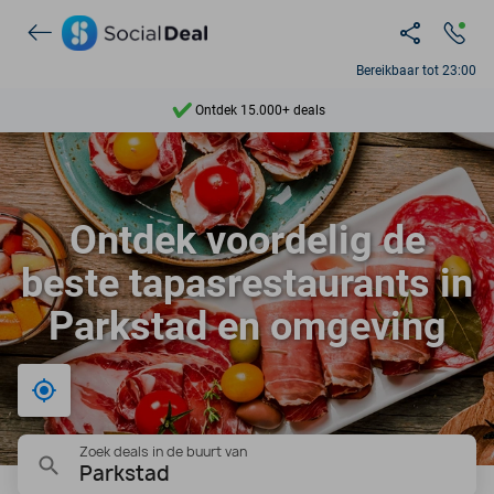
Bereikbaar tot 23:00
Ontdek 15.000+ deals
7 dagen per week beschikbaar
10+ miljoen leden
Ontdek voordelig de
9,4
beste tapasrestaurants in
Ontdek 15.000+ deals
Parkstad en omgeving
Bij mij in de buurt
Zoek deals in de buurt van
Parkstad