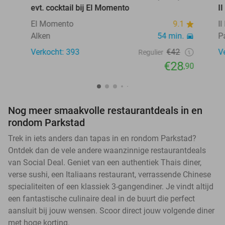
evt. cocktail bij El Momento
I
El Momento
9.1
I
Alken
54 min.
P
Verkocht: 393
€42
V
Regulier
€28
,90
Nog meer smaakvolle restaurantdeals in en
rondom Parkstad
Trek in iets anders dan tapas in en rondom Parkstad?
Ontdek dan de vele andere waanzinnige restaurantdeals
van Social Deal. Geniet van een authentiek Thais diner,
verse sushi, een Italiaans restaurant, verrassende Chinese
specialiteiten of een klassiek 3-gangendiner. Je vindt altijd
een fantastische culinaire deal in de buurt die perfect
aansluit bij jouw wensen. Scoor direct jouw volgende diner
met hoge korting.