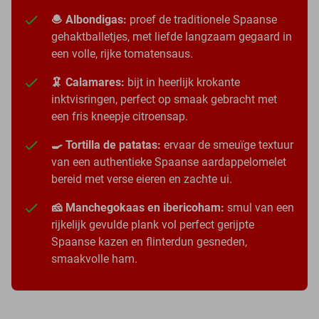
🧆 Albondigas:
proef de traditionele Spaanse
gehaktballetjes, met liefde langzaam gegaard in
een volle, rijke tomatensaus.
🦑 Calamares:
bijt in heerlijk krokante
inktvisringen, perfect op smaak gebracht met
een fris kneepje citroensap.
🍳 Tortilla de patatas:
ervaar de smeuïge textuur
van een authentieke Spaanse aardappelomelet
bereid met verse eieren en zachte ui.
🧀 Manchegokaas en ibericoham:
smul van een
rijkelijk gevulde plank vol perfect gerijpte
Spaanse kazen en flinterdun gesneden,
smaakvolle ham.