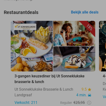
Restaurantdeals
Bekijk alle deals
15%
3-gangen keuzediner bij Ut Sonneklukske
4
brasserie & lunch
D
Ut Sonneklukske Brasserie & Lunch
9.5
K
Landgraaf
4 min.
V
Verkocht: 211
€25,95
Regulier