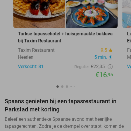
Turkse tapasschotel + huisgemaakte baklava
L
bij Taxim Restaurant
E
Taxim Restaurant
9.5
F
Heerlen
5 min.
M
Verkocht: 81
€22,35
V
Regulier
€16
,95
Spaans genieten bij een tapasrestaurant in
Parkstad met korting
Beleef een authentieke Spaanse avond met heerlijke
tapasgerechten. Zodra je de drempel over stapt, komen de