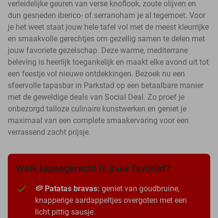
verleidelijke geuren van verse knoflook, zoute olijven en
dun gesneden iberico- of serranoham je al tegemoet. Voor
je het weet staat jouw hele tafel vol met de meest kleurrijke
en smaakvolle gerechtjes om gezellig samen te delen met
jouw favoriete gezelschap. Deze warme, mediterrane
beleving is heerlijk toegankelijk en maakt elke avond uit tot
een feestje vol nieuwe ontdekkingen. Bezoek nu een
sfeervolle tapasbar in Parkstad op een betaalbare manier
met de geweldige deals van Social Deal. Zo proef je
onbezorgd talloze culinaire kunstwerken en geniet je
maximaal van een complete smaakervaring voor een
verrassend zacht prijsje.
Welk tapasgerecht is jouw favoriet?
🥔 Patatas bravas:
geniet van goudbruine,
knapperige aardappeltjes overgoten met een
licht pittig sausje.