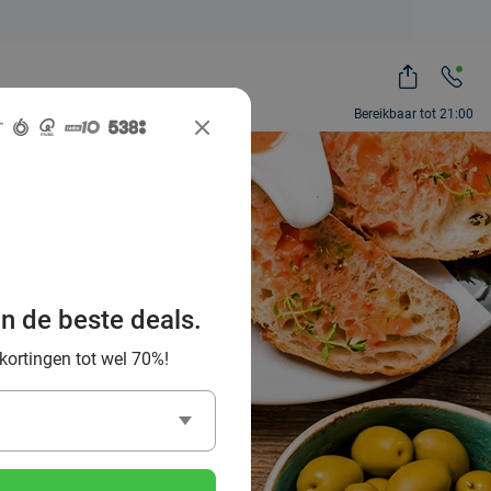
Bereikbaar tot 21:00
beste
ren en
an de beste deals.
 kortingen tot wel 70%!