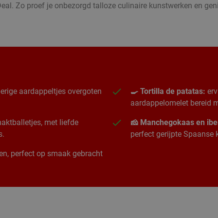
eal. Zo proef je onbezorgd talloze culinaire kunstwerken en g
erige aardappeltjes overgoten
🍳 Tortilla de patatas:
erv
aardappelomelet bereid me
ktballetjes, met liefde
🧀 Manchegokaas en ibe
s.
perfect gerijpte Spaanse
ngen, perfect op smaak gebracht