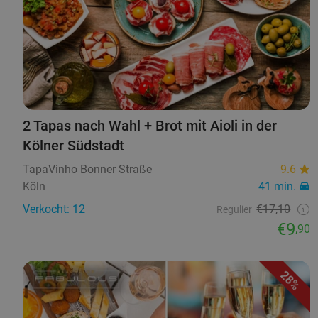
2 Tapas nach Wahl + Brot mit Aioli in der
Kölner Südstadt
TapaVinho Bonner Straße
9.6
Köln
41 min.
Verkocht: 12
€17,10
Regulier
€9
,90
28%