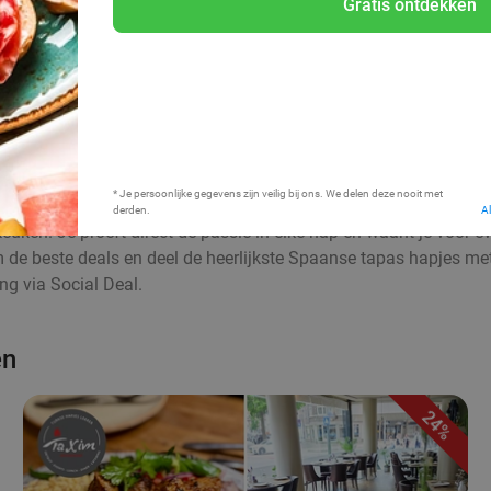
Gratis ontdekken
Bij mij in de buurt
* Je persoonlijke gegevens zijn veilig bij ons. We delen deze nooit met
derden.
A
euken. Je proeft direct de passie in elke hap en waant je voor 
aim de beste deals en deel de heerlijkste Spaanse tapas hapjes me
ng via Social Deal.
en
24%