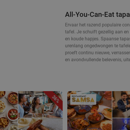
All-You-Can-Eat tapa
Ervaar het razend populaire con
tafel. Je schuift gezellig aan 
en koude hapjes. Spaanse tapas
urenlang ongedwongen te tafelen
proeft continu nieuwe, verrass
en avondvullende belevenis, uit
36%