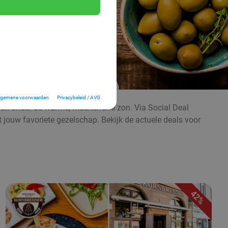
lgemene voorwaarden
Privacybeleid / AVG
even onder de warme, mediterrane zon. Via Social Deal
t jouw favoriete gezelschap. Bekijk de actuele deals voor
42%