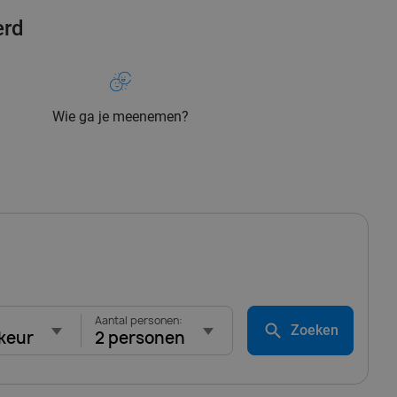
erd
Wie ga je meenemen?
Aantal personen:
Zoeken
keur
2 personen