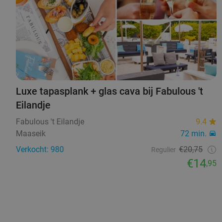
Luxe tapasplank + glas cava bij Fabulous 't
Eilandje
Fabulous 't Eilandje
9.4
Maaseik
72 min.
Verkocht: 980
€20,75
Regulier
€14
,95