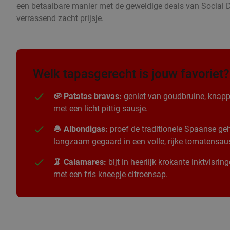
een betaalbare manier met de geweldige deals van Social D
verrassend zacht prijsje.
Welk tapasgerecht is jouw favoriet?
🥔 Patatas bravas:
geniet van goudbruine, knapp
met een licht pittig sausje.
🧆 Albondigas:
proef de traditionele Spaanse geha
langzaam gegaard in een volle, rijke tomatensau
🦑 Calamares:
bijt in heerlijk krokante inktvisri
met een fris kneepje citroensap.