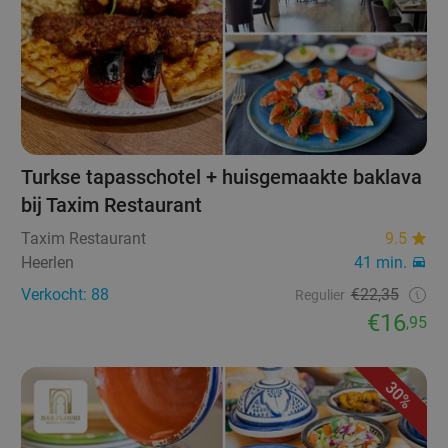
Turkse tapasschotel + huisgemaakte baklava
bij Taxim Restaurant
Taxim Restaurant
9.5
Heerlen
41 min.
Verkocht: 88
€22,35
Regulier
€16
,95
30%