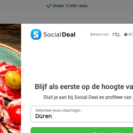
Ontdek 15.000+ deals
7 dagen per week beschikbaar
10+ miljoen leden
Bekend van:
9,4
Ontdek 15.000+ deals
ek voordelig de 
restaurants in Dü
Blijf als eerste op de hoogte v
omgeving
Sluit je aan bij Social Deal en profiteer van
Selecteer jouw stad/regio:
Düren
Zoek deals in de buurt van
Düren