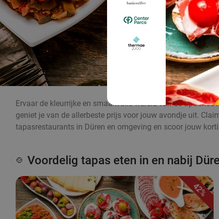
Ervaar de kleurrijke en smaakvolle wereld van de Spaanse k
geniet je van de allerbeste prijs voor jouw avondje uit. Cl
tapasrestaurants in Düren en omgeving en scoor jouw korti
Voordelig tapas eten in en nabij Dür
🍲
42%