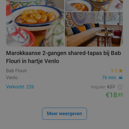
Marokkaanse 2-gangen shared-tapas bij Bab
Flouri in hartje Venlo
Bab Flouri
9.5
Venlo
76 min.
Verkocht: 226
€27
Regulier
€18
,95
Meer weergeven