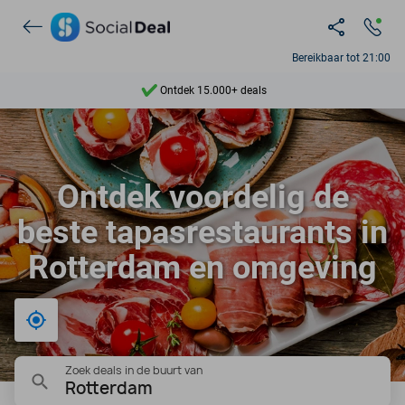
Bereikbaar tot 21:00
Ontdek 15.000+ deals
7 dagen per week beschikbaar
10+ miljoen leden
Ontdek voordelig de
9,4
beste tapasrestaurants in
Ontdek 15.000+ deals
Rotterdam en omgeving
Bij mij in de buurt
Zoek deals in de buurt van
Rotterdam