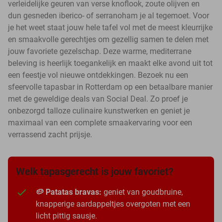
verleidelijke geuren van verse knoflook, zoute olijven en
dun gesneden iberico- of serranoham je al tegemoet. Voor
je het weet staat jouw hele tafel vol met de meest kleurrijke
en smaakvolle gerechtjes om gezellig samen te delen met
jouw favoriete gezelschap. Deze warme, mediterrane
beleving is heerlijk toegankelijk en maakt elke avond uit tot
een feestje vol nieuwe ontdekkingen. Bezoek nu een
sfeervolle tapasbar in Rotterdam op een betaalbare manier
met de geweldige deals van Social Deal. Zo proef je
onbezorgd talloze culinaire kunstwerken en geniet je
maximaal van een complete smaakervaring voor een
verrassend zacht prijsje.
Welk tapasgerecht is jouw favoriet?
🥔 Patatas bravas:
geniet van goudbruine,
knapperige aardappeltjes overgoten met een
licht pittig sausje.