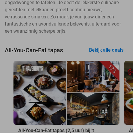
ongedwongen te tafelen. Je deelt de lekkerste culinaire
gerechten met elkaar en proeft continu nieuwe,
verrassende smaken. Zo maak je van jouw diner een
fantastische en avondvullende belevenis, uiteraard voor
een waanzinnig scherpe prijs.
All-You-Can-Eat tapas
Bekijk alle deals
17%
All-You-Can-Eat tapas (2,5 uur) bij 't
A