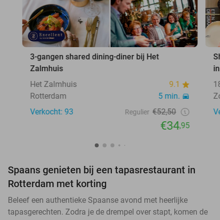
3-gangen shared dining-diner bij Het
S
Zalmhuis
i
Het Zalmhuis
9.1
1
Rotterdam
5 min.
Z
Verkocht: 93
€52,50
V
Regulier
€34
,95
Spaans genieten bij een tapasrestaurant in
Rotterdam met korting
Beleef een authentieke Spaanse avond met heerlijke
tapasgerechten. Zodra je de drempel over stapt, komen de