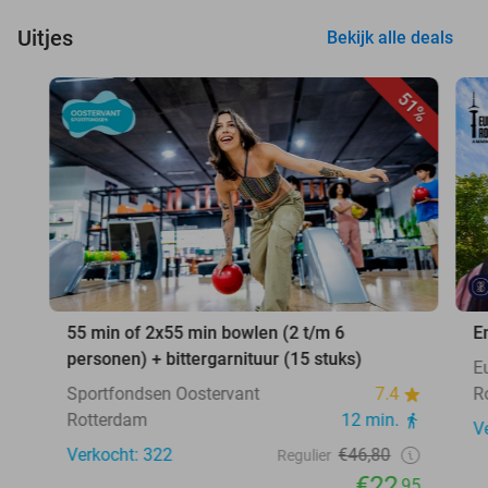
Uitjes
Bekijk alle deals
51%
55 min of 2x55 min bowlen (2 t/m 6
E
personen) + bittergarnituur (15 stuks)
E
Sportfondsen Oostervant
7.4
R
Rotterdam
12 min.
V
Verkocht: 322
€46,80
Regulier
€22
,95