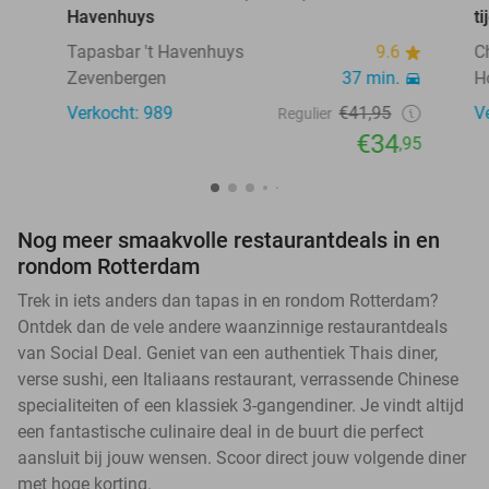
Havenhuys
t
Tapasbar 't Havenhuys
9.6
C
Zevenbergen
37 min.
H
Verkocht: 989
€41,95
V
Regulier
€34
,95
Nog meer smaakvolle restaurantdeals in en
rondom Rotterdam
Trek in iets anders dan tapas in en rondom Rotterdam?
Ontdek dan de vele andere waanzinnige restaurantdeals
van Social Deal. Geniet van een authentiek Thais diner,
verse sushi, een Italiaans restaurant, verrassende Chinese
specialiteiten of een klassiek 3-gangendiner. Je vindt altijd
een fantastische culinaire deal in de buurt die perfect
aansluit bij jouw wensen. Scoor direct jouw volgende diner
met hoge korting.