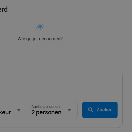
erd
Wie ga je meenemen?
Aantal personen:
Zoeken
keur
2 personen