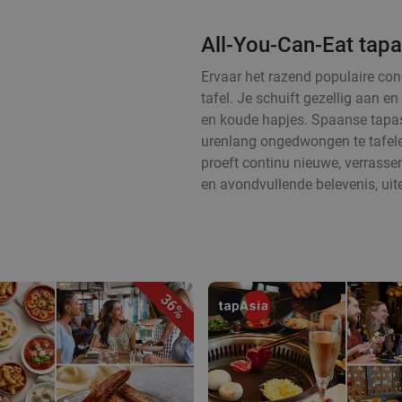
All-You-Can-Eat tapa
Ervaar het razend populaire con
tafel. Je schuift gezellig aan 
en koude hapjes. Spaanse tapas
urenlang ongedwongen te tafelen
proeft continu nieuwe, verrass
en avondvullende belevenis, uit
36%