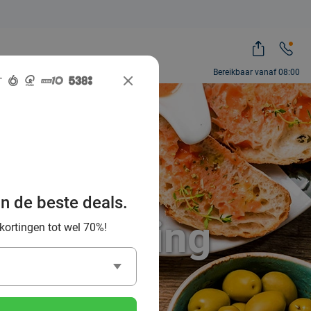
Bereikbaar vanaf 08:00
beste
an de beste deals.
en omgeving
 kortingen tot wel 70%!