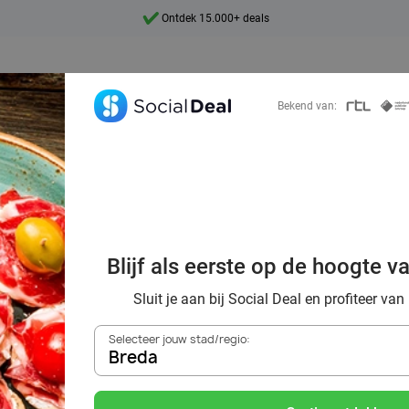
Ontdek 15.000+ deals
7 dagen per week beschikbaar
10+ miljoen leden
Bekend van:
9,4
Ontdek 15.000+ deals
ek voordelig de 
Blijf als eerste op de hoogte v
urants in Breda 
Sluit je aan bij Social Deal en profiteer van
Selecteer jouw stad/regio:
Breda
Zoek deals in de buurt van
Breda