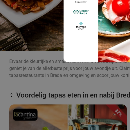
Ervaar de kleurrijke en smaakvolle wereld van de Spaanse k
geniet je van de allerbeste prijs voor jouw avondje uit. Cl
tapasrestaurants in Breda en omgeving en scoor jouw kortin
Voordelig tapas eten in en nabij Bre
🍲
32%