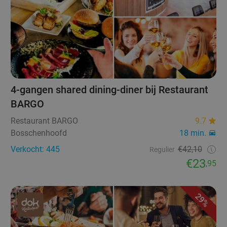
4-gangen shared dining-diner bij Restaurant
BARGO
Restaurant BARGO
9.7
Bosschenhoofd
18 min.
Verkocht: 445
€42,10
Regulier
€23
,95
29%