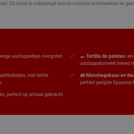
eal. Zo proef je onbezorgd talloze culinaire kunstwerken en g
erige aardappeltjes overgoten
🍳 Tortilla de patatas:
erv
aardappelomelet bereid me
ktballetjes, met liefde
🧀 Manchegokaas en ibe
s.
perfect gerijpte Spaanse
ngen, perfect op smaak gebracht