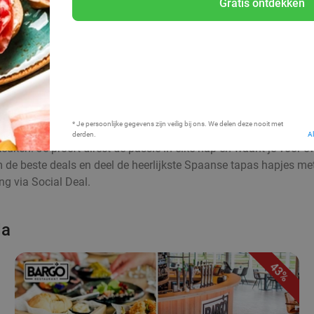
Gratis ontdekken
Bij mij in de buurt
* Je persoonlijke gegevens zijn veilig bij ons. We delen deze nooit met
derden.
A
euken. Je proeft direct de passie in elke hap en waant je voor 
aim de beste deals en deel de heerlijkste Spaanse tapas hapjes me
g via Social Deal.
da
43%