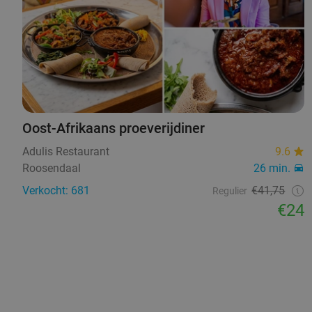
Oost-Afrikaans proeverijdiner
Adulis Restaurant
9.6
Roosendaal
26 min.
Verkocht: 681
€41,75
Regulier
€24