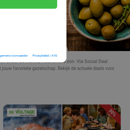
lgemene voorwaarden
Privacybeleid / AVG
even onder de warme, mediterrane zon. Via Social Deal
t jouw favoriete gezelschap. Bekijk de actuele deals voor
30%