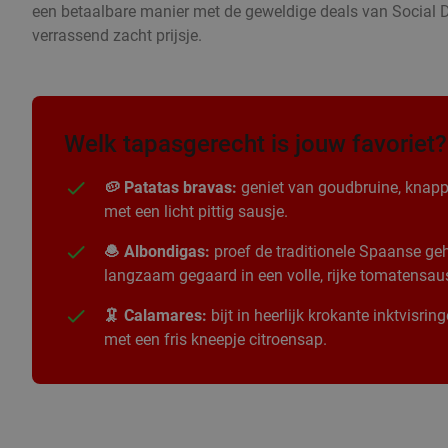
een betaalbare manier met de geweldige deals van Social D
verrassend zacht prijsje.
Welk tapasgerecht is jouw favoriet?
🥔 Patatas bravas:
geniet van goudbruine, knapp
met een licht pittig sausje.
🧆 Albondigas:
proef de traditionele Spaanse geha
langzaam gegaard in een volle, rijke tomatensau
🦑 Calamares:
bijt in heerlijk krokante inktvisri
met een fris kneepje citroensap.