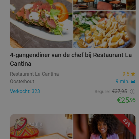
4-gangendiner van de chef bij Restaurant La
Cantina
Restaurant La Cantina
9.5
Oosterhout
9 min.
Verkocht: 323
€37,95
Regulier
€25
,95
43%