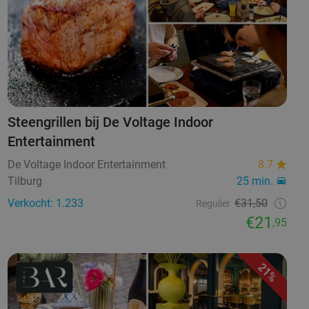
Steengrillen bij De Voltage Indoor
Entertainment
De Voltage Indoor Entertainment
8.7
Tilburg
25 min.
Verkocht: 1.233
€31,50
Regulier
€21
,95
21%