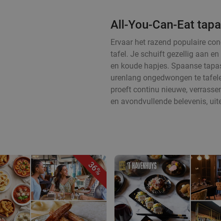
All-You-Can-Eat tapa
Ervaar het razend populaire con
tafel. Je schuift gezellig aan 
en koude hapjes. Spaanse tapas
urenlang ongedwongen te tafelen
proeft continu nieuwe, verrass
en avondvullende belevenis, uit
36%