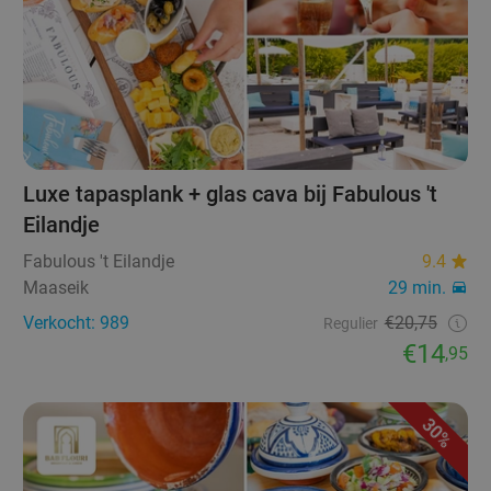
Luxe tapasplank + glas cava bij Fabulous 't
Eilandje
Fabulous 't Eilandje
9.4
Maaseik
29 min.
Verkocht: 989
€20,75
Regulier
€14
,95
30%