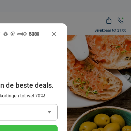
Bereikbaar tot 21:00
beste
tricht en
an de beste deals.
 kortingen tot wel 70%!