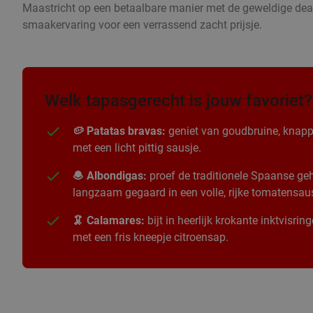
Maastricht op een betaalbare manier met de geweldige deal
smaakervaring voor een verrassend zacht prijsje.
Welk tapasgerecht is jouw favoriet?
🥔 Patatas bravas:
geniet van goudbruine, knapp
met een licht pittig sausje.
🧆 Albondigas:
proef de traditionele Spaanse geha
langzaam gegaard in een volle, rijke tomatensau
🦑 Calamares:
bijt in heerlijk krokante inktvisri
met een fris kneepje citroensap.