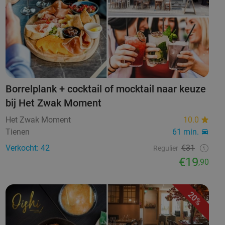
Borrelplank + cocktail of mocktail naar keuze
bij Het Zwak Moment
Het Zwak Moment
10.0
Tienen
61 min.
Verkocht: 42
€31
Regulier
€19
,90
20%