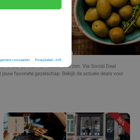
lgemene voorwaarden
Privacybeleid / AVG
even onder de warme, mediterrane zon. Via Social Deal
t jouw favoriete gezelschap. Bekijk de actuele deals voor
36%