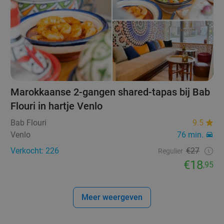
Marokkaanse 2-gangen shared-tapas bij Bab
Flouri in hartje Venlo
Bab Flouri
9.5
Venlo
76 min.
Verkocht: 226
€27
Regulier
€18
,95
Meer weergeven