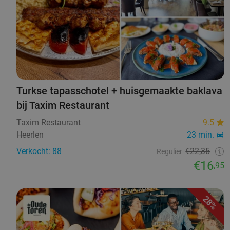
Turkse tapasschotel + huisgemaakte baklava
bij Taxim Restaurant
Taxim Restaurant
9.5
Heerlen
23 min.
Verkocht: 88
€22,35
Regulier
€16
,95
28%