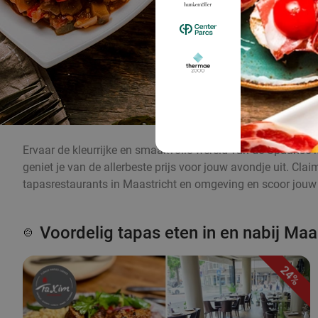
Ervaar de kleurrijke en smaakvolle wereld van de Spaanse k
geniet je van de allerbeste prijs voor jouw avondje uit. Cl
tapasrestaurants in Maastricht en omgeving en scoor jouw k
Voordelig tapas eten in en nabij Maa
🍲
24%