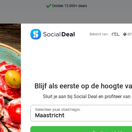
Ontdek 15.000+ deals
7 dagen per week beschikbaar
10+ miljoen leden
Bekend van:
9,4
Ontdek 15.000+ deals
ek voordelig de 
taurants in Maas
Blijf als eerste op de hoogte v
omgeving
Sluit je aan bij Social Deal en profiteer van
Selecteer jouw stad/regio:
Maastricht
Zoek deals in de buurt van
Maastricht