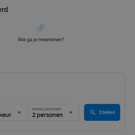
erd
Wie ga je meenemen?
Aantal personen:
Zoeken
keur
2 personen