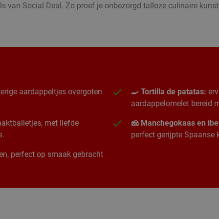
s van Social Deal. Zo proef je onbezorgd talloze culinaire kun
erige aardappeltjes overgoten
🍳 Tortilla de patatas:
erv
aardappelomelet bereid me
ktballetjes, met liefde
🧀 Manchegokaas en ibe
s.
perfect gerijpte Spaanse
ngen, perfect op smaak gebracht