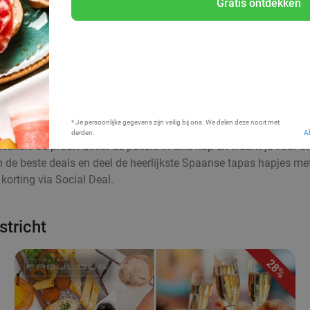
Gratis ontdekken
Bij mij in de buurt
* Je persoonlijke gegevens zijn veilig bij ons. We delen deze nooit met
derden.
A
euken. Je proeft direct de passie in elke hap en waant je voor 
aim de beste deals en deel de heerlijkste Spaanse tapas hapjes me
orting via Social Deal.
stricht
28%