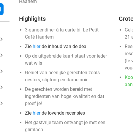
Haarlem
l
Highlights
Grote
3-gangendiner à la carte bij Le Petit
Gel
Café Haarlem
21 
ard_arrow_right
Zie
hier
de inhoud van de deal
Res
rese
ard_arrow_right
Op de uitgebreide kaart staat voor ieder
(te 
wat wils
vou
ard_arrow_right
Geniet van heerlijke gerechten zoals
Koo
oesters, sliptong en dame noir
aan
ard_arrow_right
De gerechten worden bereid met
ingrediënten van hoge kwaliteit en dat
ard_arrow_right
proef je!
Zie
hier
de lovende recensies
Het gastvrije team ontvangt je met een
glimlach