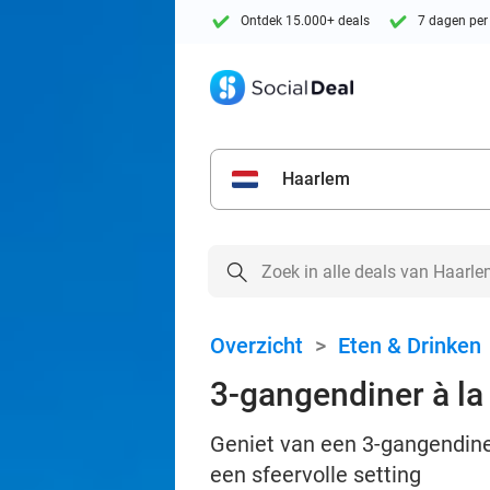
Ontdek 15.000+ deals
7 dagen per
Haarlem
Overzicht
>
Eten & Drinken
3-gangendiner à la 
Geniet van een 3-gangendiner
een sfeervolle setting