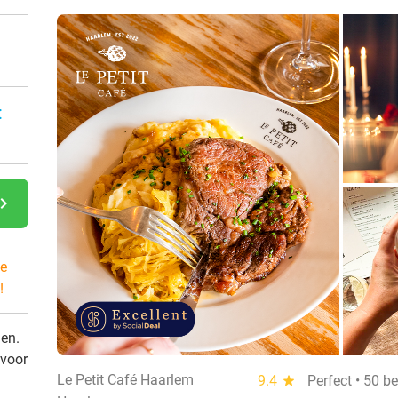
:
gate_next
e
!
den.
 voor
Le Petit Café Haarlem
9.4
star
Perfect • 50 b