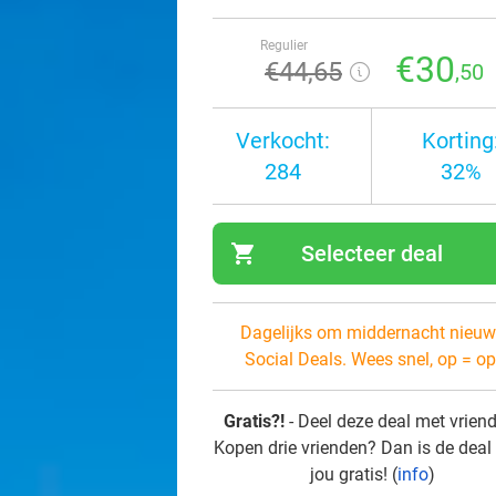
Regulier
€30
€44
,65
,50
Verkocht:
Korting
284
32%
shopping_cart
Selecteer deal
navi
Dagelijks om middernacht nieuw
Social Deals. Wees snel, op = op
Gratis?!
- Deel deze deal met vrien
Kopen drie vrienden? Dan is de deal
jou gratis! (
info
)