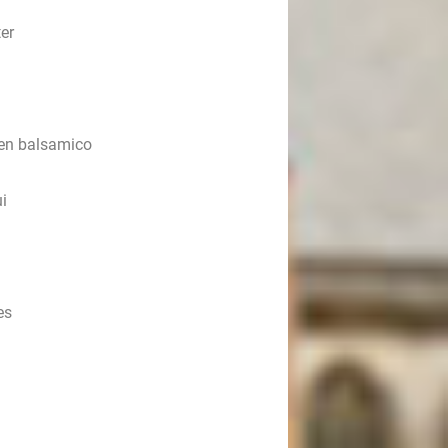
ter
 en balsamico
i
es