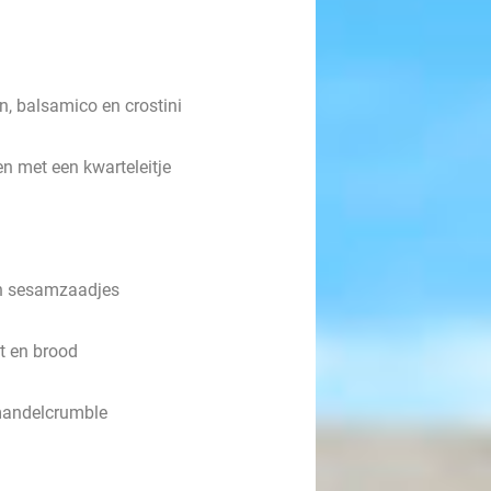
n, balsamico en crostini
n met een kwarteleitje
en sesamzaadjes
t en brood
amandelcrumble