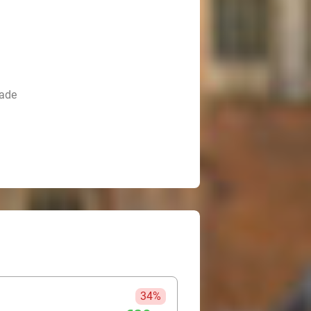
lade
34%