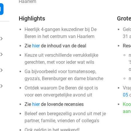
Haarlem
l
Highlights
Grote
Heerlijk 4-gangen keuzediner bij De
Gel
Beren in het centrum van Haarlem
31 
ard_arrow_right
Zie
hier
de inhoud van de deal
Res
ard_arrow_right
Keuze uit verschillende verrukkelijke
n
gerechten, met voor ieder wat wils
'
o
ard_arrow_right
Ga bijvoorbeeld voor tomatensoep,
gyoza's, Berenburger en dame blanche
m
ard_arrow_right
Ontdek waarom De Beren dé spot is
Vra
voor een onvergetelijke avond uit
05
o
Zie
hier
de lovende recensies
Koo
aan
Beleef een beregezellig avond uit met je
partner, familie, vrienden of collega's
Ook geldig in het weekend!