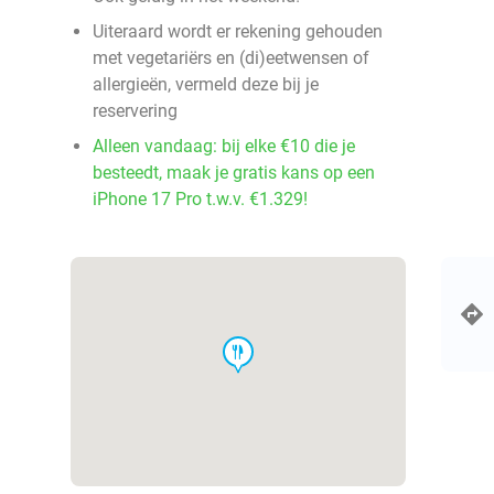
Uiteraard wordt er rekening gehouden
met vegetariërs en (di)eetwensen of
allergieën, vermeld deze bij je
reservering
Alleen vandaag: bij elke €10 die je
besteedt, maak je gratis kans op een
iPhone 17 Pro t.w.v. €1.329!
food