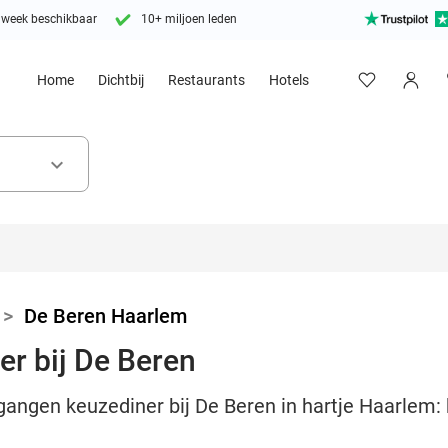
 week beschikbaar
10+ miljoen leden
Home
Dichtbij
Restaurants
Hotels
keyboard_arrow_down
>
De Beren Haarlem
r bij De Beren
gangen keuzediner bij De Beren in hartje Haarlem: