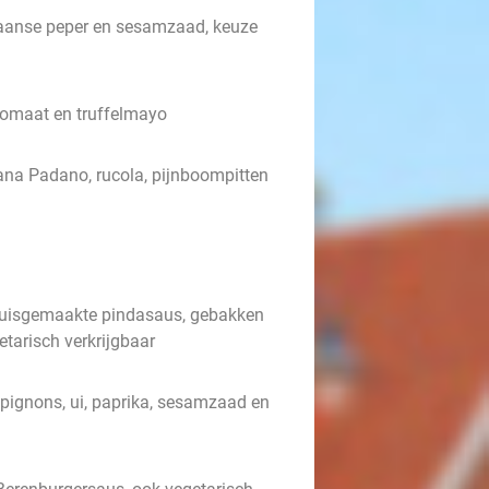
paanse peper en sesamzaad, keuze
 tomaat en truffelmayo
na Padano, rucola, pijnboompitten
t huisgemaakte pindasaus, gebakken
etarisch verkrijgbaar
mpignons, ui, paprika, sesamzaad en