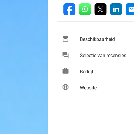
whatsapp
linkedin
fb
mai
date_range
keybo
Beschikbaarheid
chat
keybo
Selectie van recensies
work
keybo
Bedrijf
language
keybo
Website