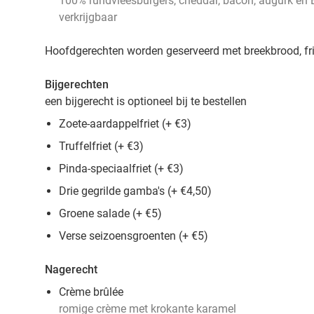
100% rundvleesburgers, cheddar, bacon, augurk en 
verkrijgbaar
Hoofdgerechten worden geserveerd met breekbrood, friet
Bijgerechten
een bijgerecht is optioneel bij te bestellen
Zoete-aardappelfriet (+ €3)
Truffelfriet (+ €3)
Pinda-speciaalfriet (+ €3)
Drie gegrilde gamba's (+ €4,50)
Groene salade (+ €5)
Verse seizoensgroenten (+ €5)
Nagerecht
Crème brûlée
romige crème met krokante karamel