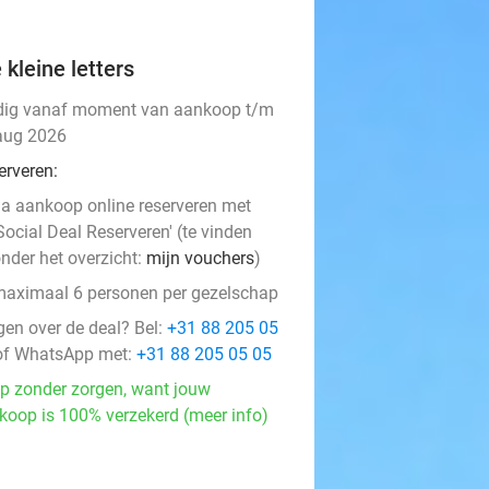
 kleine letters
dig vanaf moment van aankoop t/m
aug 2026
erveren:
a aankoop online reserveren met
Social Deal Reserveren' (te vinden
nder het overzicht:
mijn vouchers
)
aximaal 6 personen per gezelschap
gen over de deal? Bel:
+31 88 205 05
f WhatsApp met:
+31 88 205 05 05
p zonder zorgen, want jouw
koop is 100% verzekerd (meer info)