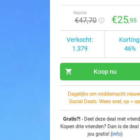
Regulier
€25
€47
,70
,95
Verkocht:
Korting
1.379
46%
shopping_cart
Koop nu
navi
Dagelijks om middernacht nieuw
Social Deals. Wees snel, op = op
Gratis?!
- Deel deze deal met vrien
Kopen drie vrienden? Dan is de deal
jou gratis! (
info
)