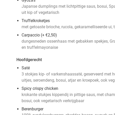
Gyoza's
Japanse dumplings met lichtpittige saus, bosui, S
uit kip of vegetarisch
Truffelkroketjes
met getoaste brioche, rucola, gekaramelliseerde ui,
Carpaccio (+ €2,50)
dungesneden ossenhaas met gebakken spekjes, Gra
en truffelmayonaise
Hoofdgerecht
Saté
3 stokjes kip- of varkenshaassaté, geserveerd me
uitjes, seroendeng, bosui, atjar en kroepoek, ook veg
Spicy crispy chicken
krokante stukjes kippendij in pittige saus, met cha
bosui, ook vegetarisch verkrijgbaar
Berenburger