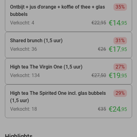
Ontbijt + jus d'orange + koffie of thee + glas
35%
bubbels
€14
Verkocht: 4
€22
,95
,95
Shared brunch (1,5 uur)
31%
€17
Verkocht: 36
€26
,95
High tea The Virgin One (1,5 uur)
27%
€19
Verkocht: 134
€27
,50
,95
High tea The Spirited One incl. glas bubbels
29%
(1,5 uur)
€24
Verkocht: 18
€35
,95
Highlights