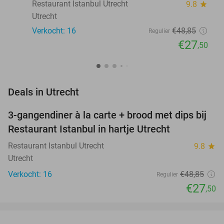
Restaurant Istanbul Utrecht
9.8
star
Utrecht
Verkocht: 16
€48
,85
Regulier
€27
,50
favorite_border
Deals in Utrecht
3-gangendiner à la carte + brood met dips bij
44%
NEW
Restaurant Istanbul in hartje Utrecht
TODAY
Restaurant Istanbul Utrecht
9.8
star
Utrecht
Verkocht: 16
€48
,85
Regulier
€27
,50
favorite_border