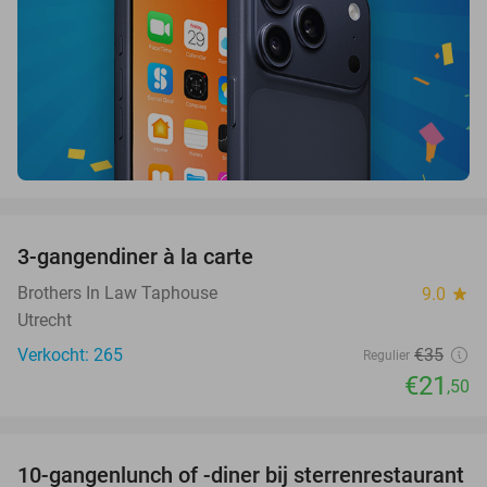
favorite_border
3-gangendiner à la carte
39%
Brothers In Law Taphouse
9.0
star
Utrecht
Verkocht: 265
€35
Regulier
€21
,50
favorite_border
10-gangenlunch of -diner bij sterrenrestaurant
48%