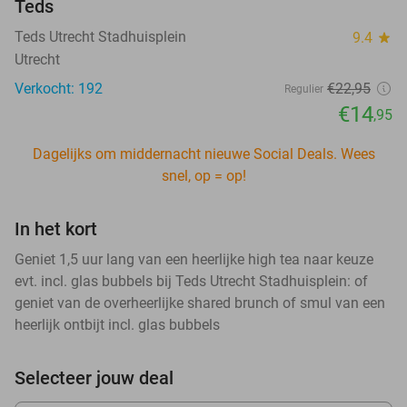
Teds
Teds Utrecht Stadhuisplein
9.4
star
Utrecht
Verkocht: 192
€22
,95
Regulier
€14
,95
Dagelijks om middernacht nieuwe Social Deals. Wees
snel, op = op!
In het kort
Geniet 1,5 uur lang van een heerlijke high tea naar keuze
evt. incl. glas bubbels bij Teds Utrecht Stadhuisplein: of
geniet van de overheerlijke shared brunch of smul van een
heerlijk ontbijt incl. glas bubbels
Selecteer jouw deal