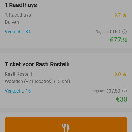
NEW
't Raedthuys
TODAY
´t Raedthuys
9.7
star
Duiven
Verkocht: 84
€150
Regulier
€77
,50
favorite_border
Ticket voor Rasti Rostelli
20%
NEW
TODAY
Rasti Rostelli
9.0
star
Woerden (+21 locaties) (12 km)
Verkocht: 15
€37
,50
Regulier
€30