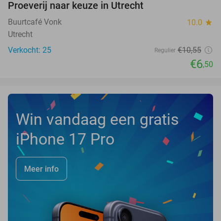
Proeverij naar keuze in Utrecht
38%
NEW
TODAY
Buurtcafé Vonk
10.0
star
Utrecht
Verkocht: 25
€10
,55
Regulier
€6
,50
Win vandaag een gratis
iPhone 17 Pro
Meer info