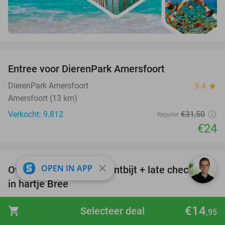
favorite_border
Entree voor DierenPark Amersfoort
24%
DierenPark Amersfoort
9.4
star
Amersfoort (13 km)
Verkocht: 9.812
€31
,50
Regulier
€24
favorite_border
close
OPEN IN APP
Overnachting voor 2 + ontbijt + late check-out
41%
NEW
in hartje Bree
TODAY
Hotel Brasserie Ingredi
8.9
star
€14
shopping_cart
Selecteer deal
,95
Bree