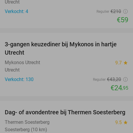
Utrecht
Verkocht: 4
€210
Regulier
€59
favorite_border
3-gangen keuzediner bij Mykonos in hartje
42%
Utrecht
Mykonos Utrecht
9.7
star
Utrecht
Verkocht: 130
€43
,20
Regulier
€24
,95
favorite_border
Dag- of avondentree bij Thermen Soesterberg
29%
Thermen Soesterberg
9.5
star
Soesterberg (10 km)