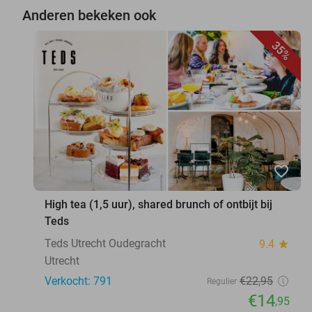
Anderen bekeken ook
35%
favorite_border
High tea (1,5 uur), shared brunch of ontbijt bij
Teds
Teds Utrecht Oudegracht
9.4
star
Utrecht
Verkocht: 791
€22
,95
Regulier
€14
,95