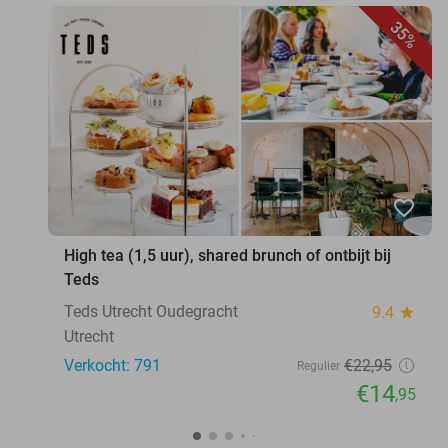
35%
favorite_border
High tea (1,5 uur), shared brunch of ontbijt bij
Teds
Teds Utrecht Oudegracht
9.4
star
Utrecht
Verkocht: 791
€22
,95
Regulier
€14
,95