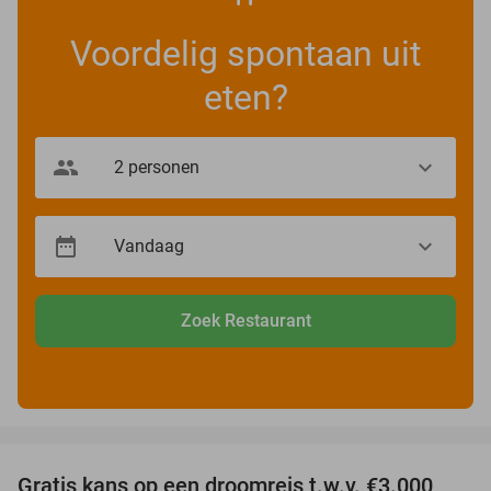
Voordelig spontaan uit
eten?
Zoek Restaurant
favorite_border
Gratis kans op een droomreis t.w.v. €3.000