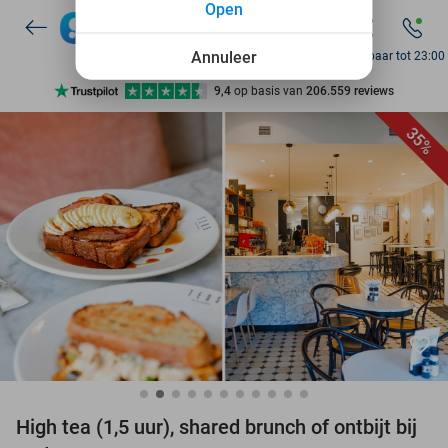
Open
7 dagen per week beschikbaar
10+ miljoen leden
Annuleer
Bereikbaar tot 23:00
9,4
op basis van
206.559 reviews
Ontdek 15.000+ deals
35%
7 dagen per week beschikbaar
10+ miljoen leden
favorite_border
High tea (1,5 uur), shared brunch of ontbijt bij