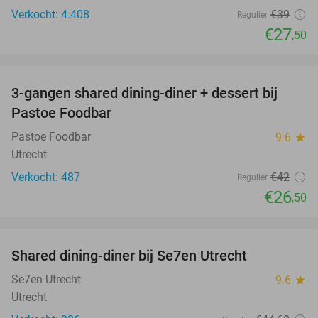
Verkocht: 4.408
€39
Regulier
€27
,50
favorite_border
3-gangen shared dining-diner + dessert bij
37%
Pastoe Foodbar
Pastoe Foodbar
9.6
star
Utrecht
Verkocht: 487
€42
Regulier
€26
,50
favorite_border
Shared dining-diner bij Se7en Utrecht
47%
Se7en Utrecht
9.6
star
Utrecht