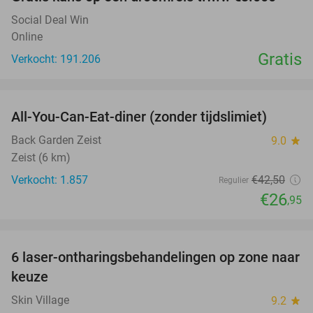
Social Deal Win
Online
Gratis
Verkocht: 191.206
favorite_border
All-You-Can-Eat-diner (zonder tijdslimiet)
37%
Back Garden Zeist
9.0
star
Zeist (6 km)
Verkocht: 1.857
€42
,50
Regulier
€26
,95
favorite_border
6 laser-ontharingsbehandelingen op zone naar
72%
keuze
Skin Village
9.2
star