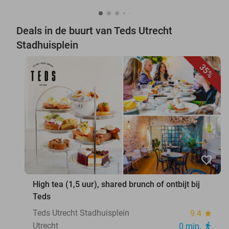
Deals in de buurt van Teds Utrecht
Stadhuisplein
35%
favorite_border
High tea (1,5 uur), shared brunch of ontbijt bij
Teds
Teds Utrecht Stadhuisplein
9.4
star
Utrecht
0 min.
directions_walk