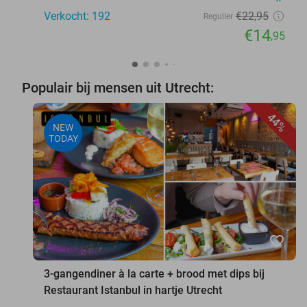
Verkocht: 192
€22
,95
Regulier
€14
,95
Populair bij mensen uit Utrecht:
44%
NEW
TODAY
favorite_border
3-gangendiner à la carte + brood met dips bij
Restaurant Istanbul in hartje Utrecht