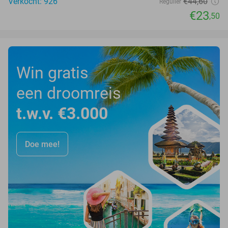
Verkocht: 926
€44
,60
Regulier
€23
,50
Win gratis
een droomreis
t.w.v. €3.000
Doe mee!