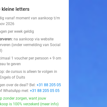
 kleine letters
dig vanaf moment van aankoop t/m
nov 2026
agen per week geldig
erveren:
na aankoop via website
erveren (onder vermelding van Social
l)
imaal 1 voucher per persoon + 9 om
eau te geven
op: de cursus is alleen te volgen in
Engels of Duits
gen over de deal? Bel:
+31 88 205 05
f WhatsApp met:
+31 88 205 05 05
p zonder zorgen, want jouw
koop is 100% verzekerd (meer info)