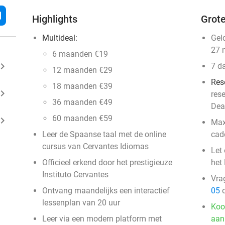
l
Highlights
Grote
Multideal:
Gel
27 
6 maanden €19
ard_arrow_right
7 d
12 maanden €29
Res
18 maanden €39
ard_arrow_right
res
36 maanden €49
Dea
60 maanden €59
ard_arrow_right
Max
Leer de Spaanse taal met de online
cad
cursus van Cervantes Idiomas
Let 
Officieel erkend door het prestigieuze
het 
Instituto Cervantes
Vra
Ontvang maandelijks een interactief
05
o
lessenplan van 20 uur
Koo
Leer via een modern platform met
aan