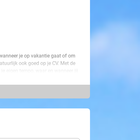
 wanneer je op vakantie gaat of om
atuurlijk ook goed op je CV. Met de
 je eigen tempo, waar en wanneer jij
e samenwerking met én officieel
reldwijde autoriteit op het gebied
iefst 60 maanden toegang tot het
 beginnersniveau A1 tot B2). Op basis
n de lessen op het gloednieuwe
module met 20 uur aan lessen en een
t of smartphone onbeperkt toegang tot