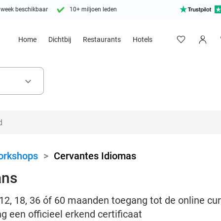
 week beschikbaar
10+ miljoen leden
Home
Dichtbij
Restaurants
Hotels
keyboard_arrow_down
orkshops
>
Cervantes Idiomas
ans
 12, 18, 36 óf 60 maanden toegang tot de online c
 een officieel erkend certificaat