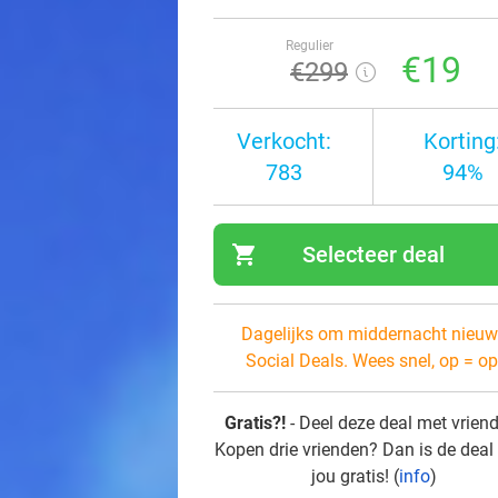
Regulier
€19
€299
Verkocht:
Korting
783
94%
shopping_cart
Selecteer deal
navi
Dagelijks om middernacht nieuw
Social Deals. Wees snel, op = op
Gratis?!
- Deel deze deal met vrien
Kopen drie vrienden? Dan is de deal
jou gratis! (
info
)