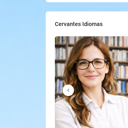
Cervantes Idiomas
chevron_left