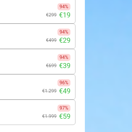
, audio-lessen en spelelementen
94%
tica, lezen, luistervaardigheid en
€19
€299
 je deze met succes behaalt, ontvang
den mensen waren je voor!
94%
€29
€499
94%
€39
€699
96%
€49
€1.299
97%
€59
€1.999