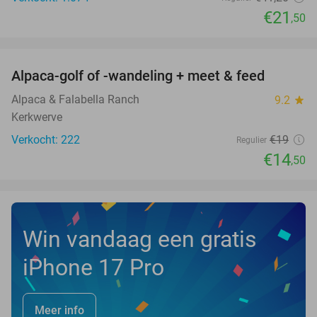
€21
,50
favorite_border
Alpaca-golf of -wandeling + meet & feed
24%
Alpaca & Falabella Ranch
9.2
star
Kerkwerve
Verkocht: 222
€19
Regulier
€14
,50
Win vandaag een gratis
iPhone 17 Pro
Meer info