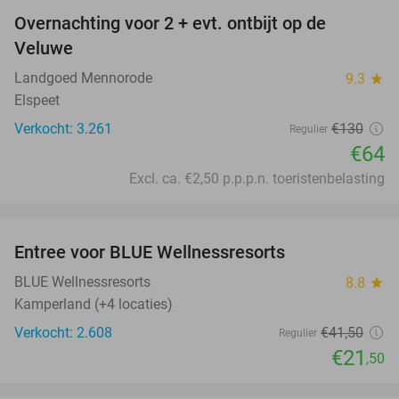
Overnachting voor 2 + evt. ontbijt op de
51%
Veluwe
Landgoed Mennorode
9.3
star
Elspeet
Verkocht: 3.261
€130
Regulier
€64
Excl. ca. €2,50 p.p.p.n. toeristenbelasting
favorite_border
Entree voor BLUE Wellnessresorts
48%
BLUE Wellnessresorts
8.8
star
Kamperland (+4 locaties)
Verkocht: 2.608
€41
,50
Regulier
€21
,50
favorite_border