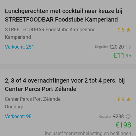
Lunchgerechten met cocktail naar keuze bij
41%
STREETFOODBAR Foodstube Kamperland
STREETFOODBAR Foodstube Kamperland
9.5
star
Kamperland
Verkocht: 251
€20
,20
Regulier
€11
,95
favorite_border
2, 3 of 4 overnachtingen voor 2 tot 4 pers. bij
17%
Center Parcs Port Zélande
Center Parcs Port Zélande
8.9
star
Ouddorp
Verkocht: 98
€238
Regulier
€198
Inclusief toeristenbelasting en bedlinnen