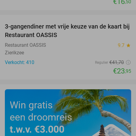
€16
,50
favorite_border
3-gangendiner met vrije keuze van de kaart bij
43%
Restaurant OASSIS
Restaurant OASSIS
9.7
star
Zierikzee
Verkocht: 410
€41
,70
Regulier
€23
,95
Win gratis
een droomreis
t.w.v. €3.000