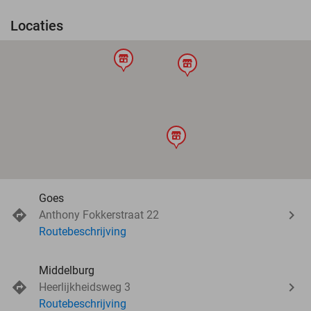
Locaties
store
store
store
Goes
Anthony Fokkerstraat 22
Routebeschrijving
Middelburg
Heerlijkheidsweg 3
Routebeschrijving