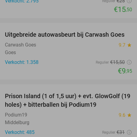
Verkocht: 2.795
€25
Regulier
€15
,50
favorite_border
Uitgebreide autowasbeurt bij Carwash Goes
36%
Carwash Goes
9.7
star
Goes
Verkocht: 1.358
€15
,50
Regulier
€9
,95
favorite_border
Prison Island (1 of 1,5 uur) + evt. GlowGolf (19
36%
holes) + bitterballen bij Podium19
Podium19
9.6
star
Middelburg
Verkocht: 485
€31
Regulier