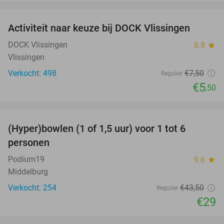
favorite_border
Activiteit naar keuze bij DOCK Vlissingen
27%
DOCK Vlissingen
8.8
star
Vlissingen
Verkocht: 498
€7
,50
Regulier
€5
,50
favorite_border
(Hyper)bowlen (1 of 1,5 uur) voor 1 tot 6
33%
personen
Podium19
9.6
star
Middelburg
Verkocht: 254
€43
,50
Regulier
€29
favorite_border