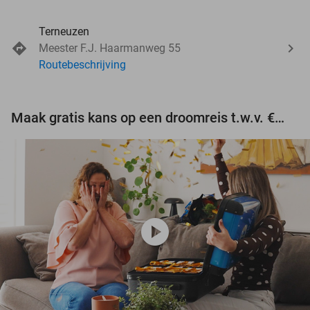
Terneuzen
Meester F.J. Haarmanweg 55
Routebeschrijving
Maak gratis kans op een droomreis t.w.v. €3.000!
play_circle