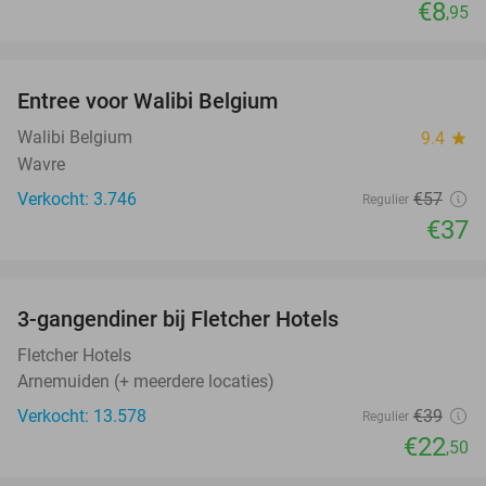
€8
,95
favorite_border
Entree voor Walibi Belgium
35%
Walibi Belgium
9.4
star
Wavre
Verkocht: 3.746
€57
Regulier
€37
favorite_border
3-gangendiner bij Fletcher Hotels
42%
Fletcher Hotels
Arnemuiden (+ meerdere locaties)
Verkocht: 13.578
€39
Regulier
€22
,50
favorite_border