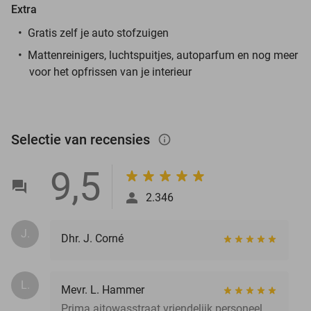
Extra
Gratis zelf je auto stofzuigen
Mattenreinigers, luchtspuitjes, autoparfum en nog meer
voor het opfrissen van je interieur
Selectie van recensies
info_outlined
9,5
2.346
J.
Dhr. J. Corné
L.
Mevr. L. Hammer
Prima aitowasstraat vriendelijk personeel