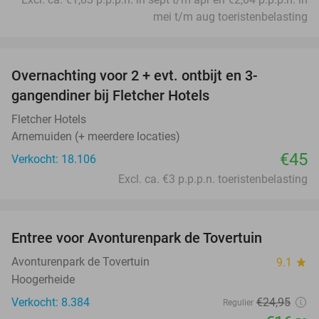
mei t/m aug toeristenbelasting
favorite_border
Overnachting voor 2 + evt. ontbijt en 3-
gangendiner bij Fletcher Hotels
Fletcher Hotels
Arnemuiden (+ meerdere locaties)
€45
Verkocht: 18.106
Excl. ca. €3 p.p.p.n. toeristenbelasting
favorite_border
Entree voor Avonturenpark de Tovertuin
34%
Avonturenpark de Tovertuin
9.1
star
Hoogerheide
Verkocht: 8.384
€24
,95
Regulier