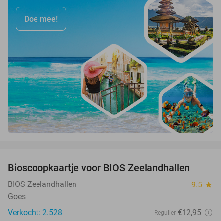
Doe mee!
favorite_border
Bioscoopkaartje voor BIOS Zeelandhallen
31%
BIOS Zeelandhallen
9.5
star
Goes
Verkocht: 2.528
€12
,95
Regulier