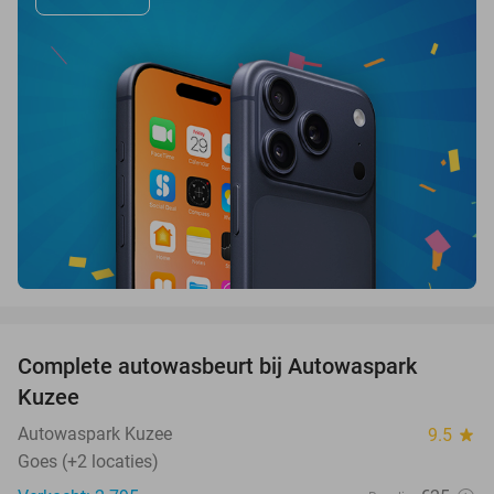
favorite_border
Complete autowasbeurt bij Autowaspark
38%
Kuzee
Autowaspark Kuzee
9.5
star
Goes (+2 locaties)