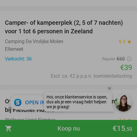
favorite_border
Camper- of kampeerplek (2, 5 of 7 nachten)
35%
voor 1 tot 6 personen in Zeeland
Camping De Vrolijke Molen
9.3
star
Ellemeet
Verkocht: 36
€60
Regulier
€39
Excl. ca. €2 p.p.p.n. toeristenbelasting
favorite_border
Overnachting voor 2 + wellness + evt. ontbijt
55%
close
OPEN IN APP
bij Fletcher Hotels
Wellness-Hotel Fletcher
7.4
star
€15
shopping_cart
Koop nu
Kamperland (+9 locaties)
,50