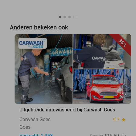
Anderen bekeken ook
36%
favorite_border
Uitgebreide autowasbeurt bij Carwash Goes
Carwash Goes
9.7
star
Goes
Verkocht: 1.358
€15
,50