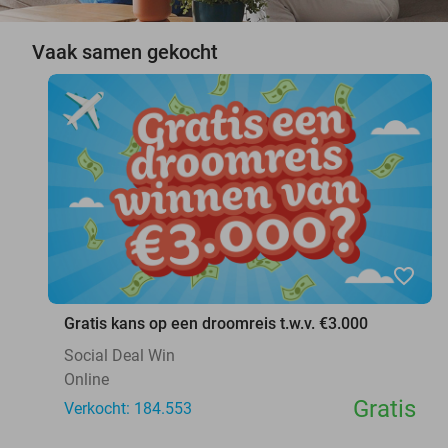
Vaak samen gekocht
favorite_border
Gratis kans op een droomreis t.w.v. €3.000
Social Deal Win
Online
Gratis
Verkocht: 184.553