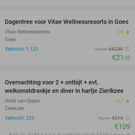
favorite_border
Dagentree voor Vitae Wellnessresorts in Goes
49%
Vitae Wellnessresorts
9.6
star
Goes
Verkocht: 1.123
€42
,50
Regulier
€21
,50
favorite_border
Overnachting voor 2 + ontbijt + evt.
49%
welkomstdrankje en diner in hartje Zierikzee
Hotel van Oppen
8.7
star
Zierikzee
Verkocht: 233
€214
Regulier
€109
Excl. ca. €1,83 p.p.p.n. in sept t/m apr en €2,04 p.p.p.n. in