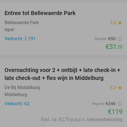
Entree tot Bellewaerde Park
38%
Bellewaerde Park
9.6
star
Ieper
Verkocht: 2.191
€50
Regulier
€31
,20
favorite_border
Overnachting voor 2 + ontbijt + late check-in +
52%
late check-out + fles wijn in Middelburg
De Bij Middelburg
8.3
star
Middelburg
Verkocht: 62
€246
Regulier
€119
Excl. ca. €2,75 p.p.p.n. toeristenbelasting