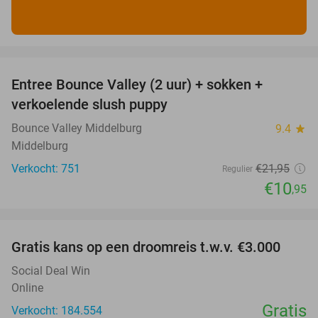
favorite_border
Entree Bounce Valley (2 uur) + sokken +
50%
verkoelende slush puppy
Bounce Valley Middelburg
9.4
star
Middelburg
Verkocht: 751
€21
,95
Regulier
€10
,95
favorite_border
Gratis kans op een droomreis t.w.v. €3.000
Social Deal Win
Online
Gratis
Verkocht: 184.554