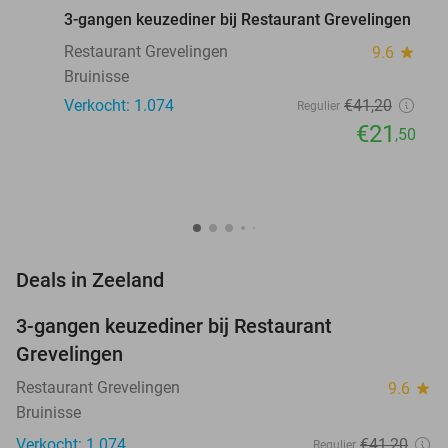
3-gangen keuzediner bij Restaurant Grevelingen
Restaurant Grevelingen
9.6
star
Bruinisse
Verkocht: 1.074
€41
,20
Regulier
€21
,50
favorite_border
Deals in Zeeland
3-gangen keuzediner bij Restaurant
48%
Grevelingen
Restaurant Grevelingen
9.6
star
Bruinisse
Verkocht: 1.074
€41
,20
Regulier