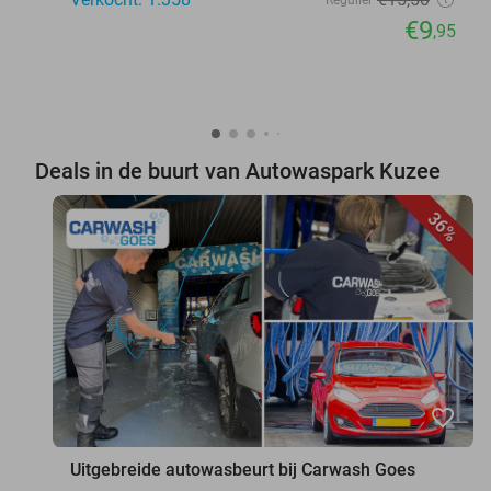
Regulier
€9
,95
Deals in de buurt van Autowaspark Kuzee
36%
favorite_border
Uitgebreide autowasbeurt bij Carwash Goes