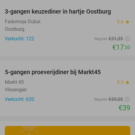
3-gangen keuzediner in hartje Oostburg
44%
Fadomoja Dubai
9.6
star
Oostburg
Verkocht: 122
€31
,35
Regulier
€17
,50
favorite_border
5-gangen proeverijdiner bij Markt45
34%
Markt 45
9.5
star
Vlissingen
Verkocht: 620
€59
,05
Regulier
€39