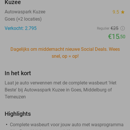
Kuzee
Autowaspark Kuzee
9.5
star
Goes (+2 locaties)
Verkocht: 2.795
€25
Regulier
€15
,50
Dagelijks om middernacht nieuwe Social Deals. Wees
snel, op = op!
In het kort
Laat je auto verwennen met de complete wasbeurt 'Het
Beste' bij Autowaspark Kuzee in Goes, Middelburg of
Terneuzen
Highlights
Complete wasbeurt voor jouw auto met wasprogramma