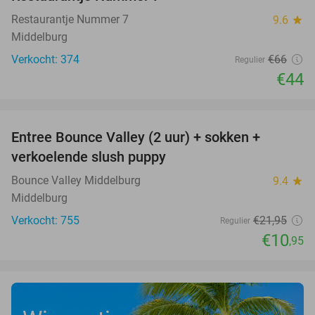
Restaurantje Nummer 7
9.6
star
Middelburg
Verkocht: 374
€66
Regulier
€44
favorite_border
Entree Bounce Valley (2 uur) + sokken +
50%
verkoelende slush puppy
Bounce Valley Middelburg
9.4
star
Middelburg
Verkocht: 755
€21
,95
Regulier
€10
,95