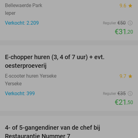
Bellewaerde Park
9.6
star
Ieper
Verkocht: 2.209
€50
Regulier
€31
,20
favorite_border
E-chopper huren (3, 4 of 7 uur) + evt.
39%
oesterproeverij
E-scooter huren Yerseke
9.7
star
Yerseke
Verkocht: 399
€35
Regulier
€21
,50
favorite_border
4- of 5-gangendiner van de chef bij
33%
Restaurantje Nummer 7