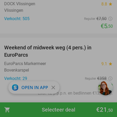
DOCK Vlissingen
8.8
star
Vlissingen
Verkocht: 505
€7
,50
Regulier
€5
,50
favorite_border
Weekend of midweek weg (4 pers.) in
25%
EuroParcs
EuroParcs Markermeer
9.1
star
Bovenkarspel
Verkocht: 29
€358
Regulier
€269
close
OPEN IN APP
Excl. €2 p.p.p.n. en bedlinnen €13,50 p.p.
favorite_border
€21
shopping_cart
Selecteer deal
,50
(Hyper)bowlen (1 of 1,5 uur) voor 1 tot 6
33%