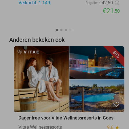
Verkocht: 1.149
€42
,50
Regulier
€21
,50
Anderen bekeken ook
49%
favorite_border
Dagentree voor Vitae Wellnessresorts in Goes
Vitae Wellnessresorts
9.6
star