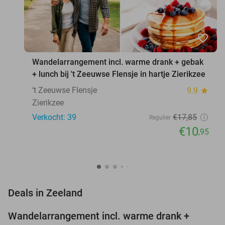
favorite_border
Wandelarrangement incl. warme drank + gebak
+ lunch bij 't Zeeuwse Flensje in hartje Zierikzee
‘t Zeeuwse Flensje
9.9
star
Zierikzee
Verkocht: 39
€17
,85
Regulier
€10
,95
favorite_border
Deals in Zeeland
Wandelarrangement incl. warme drank +
39%
NEW