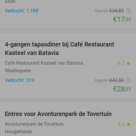
Sluis
Verkocht: 1.188
€34
,85
Regulier
€17
,90
favorite_border
4-gangen tapasdiner bij Café Restaurant
32%
Kasteel van Batavia
Café Restaurant Kasteel van Batavia
9.7
star
Westkapelle
Verkocht: 319
€42
,50
Regulier
€28
,95
favorite_border
Entree voor Avonturenpark de Tovertuin
34%
Avonturenpark de Tovertuin
9.2
star
Hoogerheide