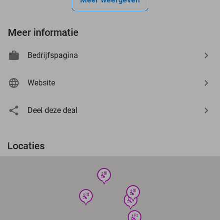
Meer informatie
Bedrijfspagina
Website
Deel deze deal
Locaties
wellness
wellness
wellness
wellness
wellness