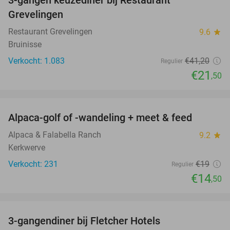
3-gangen keuzediner bij Restaurant
48%
Grevelingen
Restaurant Grevelingen
9.6
star
Bruinisse
Verkocht: 1.083
€41
,20
Regulier
€21
,50
favorite_border
Alpaca-golf of -wandeling + meet & feed
24%
Alpaca & Falabella Ranch
9.2
star
Kerkwerve
Verkocht: 231
€19
Regulier
€14
,50
favorite_border
3-gangendiner bij Fletcher Hotels
42%