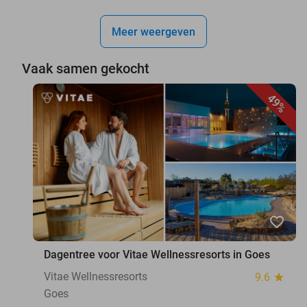
Meer weergeven
Vaak samen gekocht
49%
favorite_border
Dagentree voor Vitae Wellnessresorts in Goes
Vitae Wellnessresorts
9.6
star
Goes