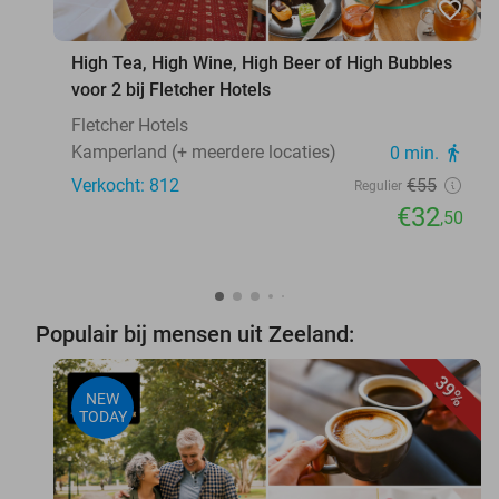
favorite_border
High Tea, High Wine, High Beer of High Bubbles
voor 2 bij Fletcher Hotels
Fletcher Hotels
Kamperland (+ meerdere locaties)
0 min.
directions_walk
Verkocht: 812
€55
Regulier
€32
,50
Populair bij mensen uit Zeeland:
39%
NEW
TODAY