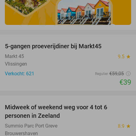
favorite_border
5-gangen proeverijdiner bij Markt45
34%
Markt 45
9.5
star
Vlissingen
Verkocht: 621
€59
,05
Regulier
€39
favorite_border
Midweek of weekend weg voor 4 tot 6
personen in Zeeland
Summio Parc Port Greve
8.9
star
Brouwershaven