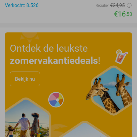
Verkocht: 8.526
€24
,95
Regulier
€16
,50
Ontdek de leukste
zomervakantiedeals
!
Bekijk nu