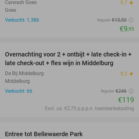
Carwash Goes
9.7
star
Goes
Verkocht: 1.386
€15
,50
Regulier
€9
,95
favorite_border
Overnachting voor 2 + ontbijt + late check-in +
52%
late check-out + fles wijn in Middelburg
De Bij Middelburg
8.2
star
Middelburg
Verkocht: 66
€246
Regulier
€119
Excl. ca. €2,75 p.p.p.n. toeristenbelasting
favorite_border
Entree tot Bellewaerde Park
38%