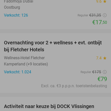
Fadomoja Dubai
9.6
star
Oostburg
Verkocht: 126
€31
,35
Regulier
€17
,50
favorite_border
Overnachting voor 2 + wellness + evt. ontbijt
55%
bij Fletcher Hotels
Wellness-Hotel Fletcher
7.4
star
Kamperland (+9 locaties)
Verkocht: 1.024
€175
Regulier
€79
Excl. ca. €3 p.p.p.n. toeristenbelasting
favorite_border
Activiteit naar keuze bij DOCK Vlissingen
27%