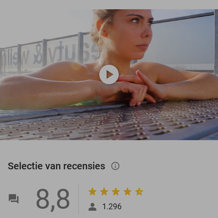
play_circle
Selectie van recensies
info_outlined
8,8
1.296