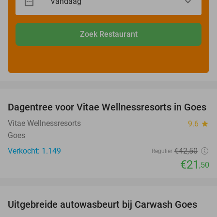
Zoek Restaurant
favorite_border
Dagentree voor Vitae Wellnessresorts in Goes
49%
Vitae Wellnessresorts
9.6
star
Goes
Verkocht: 1.149
€42
,50
Regulier
€21
,50
favorite_border
Uitgebreide autowasbeurt bij Carwash Goes
36%