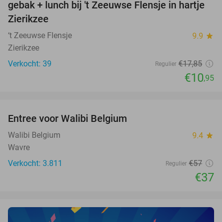
gebak + lunch bij 't Zeeuwse Flensje in hartje
TODAY
Zierikzee
‘t Zeeuwse Flensje
9.9
star
Zierikzee
Verkocht: 39
€17
,85
Regulier
€10
,95
favorite_border
Entree voor Walibi Belgium
35%
Walibi Belgium
9.4
star
Wavre
Verkocht: 3.811
€57
Regulier
€37