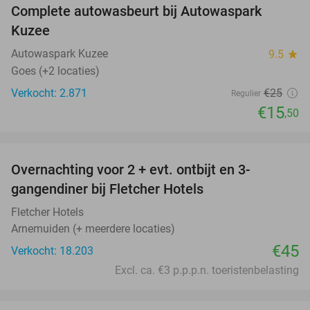
Complete autowasbeurt bij Autowaspark
38%
Kuzee
Autowaspark Kuzee
9.5
star
Goes (+2 locaties)
Verkocht: 2.871
€25
Regulier
€15
,50
favorite_border
Overnachting voor 2 + evt. ontbijt en 3-
gangendiner bij Fletcher Hotels
Fletcher Hotels
Arnemuiden (+ meerdere locaties)
€45
Verkocht: 18.203
Excl. ca. €3 p.p.p.n. toeristenbelasting
favorite_border