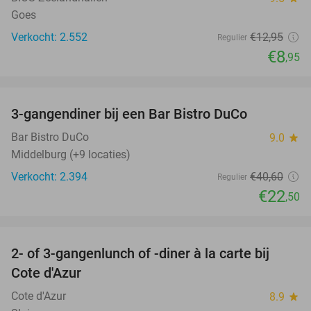
Goes
Verkocht: 2.552
€12
,95
Regulier
€8
,95
favorite_border
3-gangendiner bij een Bar Bistro DuCo
45%
Bar Bistro DuCo
9.0
star
Middelburg (+9 locaties)
Verkocht: 2.394
€40
,60
Regulier
€22
,50
favorite_border
2- of 3-gangenlunch of -diner à la carte bij
49%
Cote d'Azur
Cote d'Azur
8.9
star