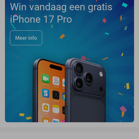
Win vandaag een gratis
iPhone 17 Pro
Meer info
favorite_border