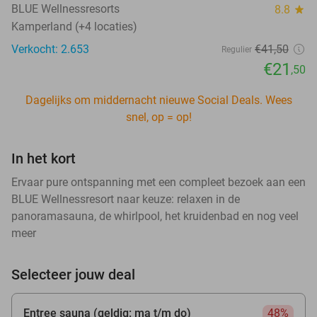
BLUE Wellnessresorts
8.8
star
Kamperland (+4 locaties)
Verkocht: 2.653
€41
,50
Regulier
€21
,50
Dagelijks om middernacht nieuwe Social Deals. Wees
snel, op = op!
In het kort
Ervaar pure ontspanning met een compleet bezoek aan een
BLUE Wellnessresort naar keuze: relaxen in de
panoramasauna, de whirlpool, het kruidenbad en nog veel
meer
Selecteer jouw deal
Entree sauna (geldig: ma t/m do)
48%