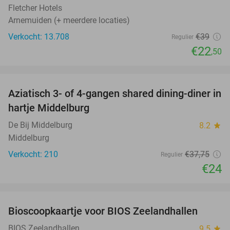
Fletcher Hotels
Arnemuiden (+ meerdere locaties)
Verkocht: 13.708
€39
Regulier
€22
,50
favorite_border
Aziatisch 3- of 4-gangen shared dining-diner in
36%
hartje Middelburg
De Bij Middelburg
8.2
star
Middelburg
Verkocht: 210
€37
,75
Regulier
€24
favorite_border
Bioscoopkaartje voor BIOS Zeelandhallen
31%
BIOS Zeelandhallen
9.5
star