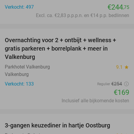
€244
Verkocht: 497
,75
Excl. ca. €2,83 p.p.p.n. en €14 p.p. bedlinnen
favorite_border
Overnachting voor 2 + ontbijt + wellness +
33%
gratis parkeren + borrelplank + meer in
Valkenburg
Parkhotel Valkenburg
9.1
star
Valkenburg
Verkocht: 133
€254
Regulier
€169
Inclusief alle bijkomende kosten
favorite_border
3-gangen keuzediner in hartje Oostburg
44%