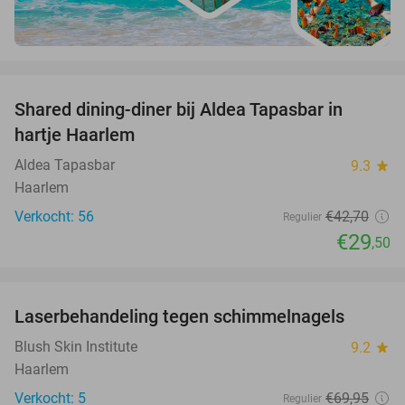
favorite_border
Shared dining-diner bij Aldea Tapasbar in
31%
hartje Haarlem
Aldea Tapasbar
9.3
star
Haarlem
Verkocht: 56
€42
,70
Regulier
€29
,50
favorite_border
Laserbehandeling tegen schimmelnagels
59%
Blush Skin Institute
9.2
star
Haarlem
Verkocht: 5
€69
,95
Regulier