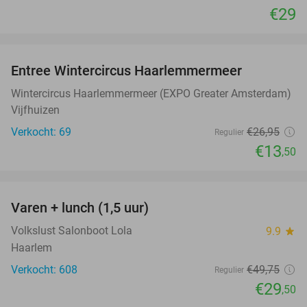
€29
favorite_border
Entree Wintercircus Haarlemmermeer
50%
Wintercircus Haarlemmermeer (EXPO Greater Amsterdam)
Vijfhuizen
Verkocht: 69
€26
,95
Regulier
€13
,50
favorite_border
Varen + lunch (1,5 uur)
41%
Volkslust Salonboot Lola
9.9
star
Haarlem
Verkocht: 608
€49
,75
Regulier
€29
,50