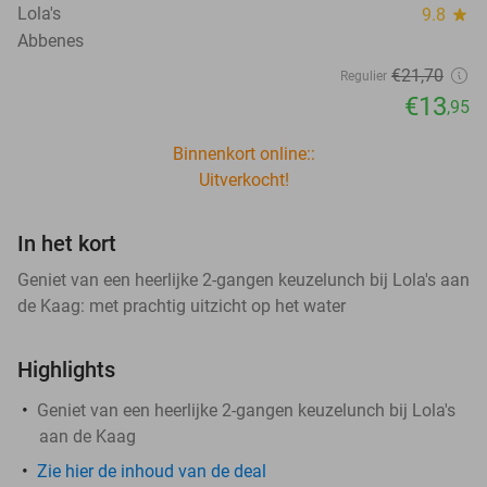
Lola's
9.8
star
Abbenes
€21
,70
Regulier
€13
,95
Binnenkort online::
Uitverkocht!
In het kort
Geniet van een heerlijke 2-gangen keuzelunch bij Lola's aan
de Kaag: met prachtig uitzicht op het water
Highlights
Geniet van een heerlijke 2-gangen keuzelunch bij Lola's
aan de Kaag
Zie hier de inhoud van de deal