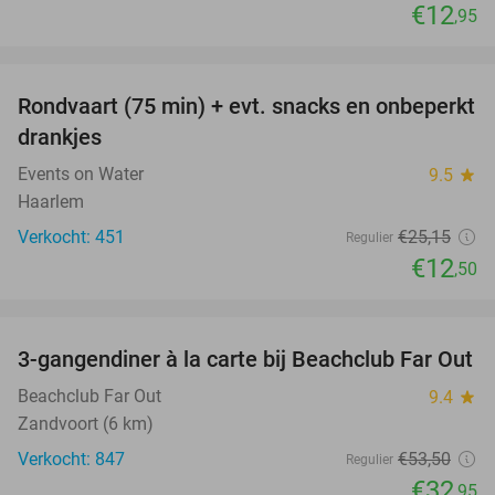
€12
,95
favorite_border
Rondvaart (75 min) + evt. snacks en onbeperkt
50%
drankjes
Events on Water
9.5
star
Haarlem
Verkocht: 451
€25
,15
Regulier
€12
,50
favorite_border
3-gangendiner à la carte bij Beachclub Far Out
38%
Beachclub Far Out
9.4
star
Zandvoort (6 km)
Verkocht: 847
€53
,50
Regulier
€32
,95