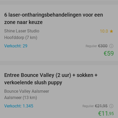
favorite_border
6 laser-ontharingsbehandelingen voor een
80%
zone naar keuze
Shine Laser Studio
10.0
star
Hoofddorp (7 km)
Verkocht: 29
€300
Regulier
€59
favorite_border
Entree Bounce Valley (2 uur) + sokken +
46%
verkoelende slush puppy
Bounce Valley Aalsmeer
Aalsmeer (13 km)
Verkocht: 1.345
€21
,95
Regulier
€11
,95