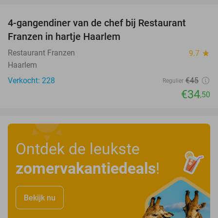
4-gangendiner van de chef bij Restaurant
23%
Franzen in hartje Haarlem
Restaurant Franzen
9.7
star
Haarlem
Verkocht: 228
€45
Regulier
€34
,50
Ontdek de leukste
zomervakantiedeals
!
Bekijk nu