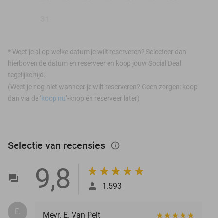
31
*
Weet je al op welke datum je wilt reserveren? Selecteer dan
hierboven de datum en reserveer en koop jouw Social Deal
tegelijkertijd.
(Weet je nog niet wanneer je wilt reserveren? Geen zorgen: koop
dan via de ‘
koop nu
’-knop én reserveer later)
Selectie van recensies
info_outlined
9,8
1.593
E.
Mevr. E. Van Pelt