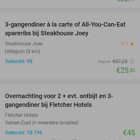
favorite_border
3-gangendiner à la carte of All-You-Can-Eat
32%
spareribs bij Steakhouse Joey
Steakhouse Joey
9.7
star
Hillegom (8 km)
Verkocht: 98
€37
,25
Regulier
€25
,50
favorite_border
Overnachting voor 2 + evt. ontbijt en 3-
gangendiner bij Fletcher Hotels
Fletcher Hotels
Velsen-Zuid (+ meerdere locaties)
€45
Verkocht: 18.196