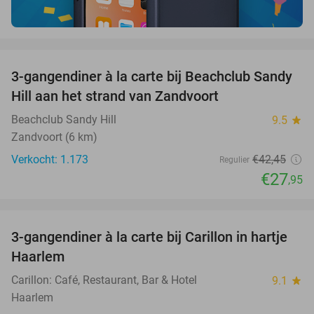
favorite_border
3-gangendiner à la carte bij Beachclub Sandy
34%
Hill aan het strand van Zandvoort
Beachclub Sandy Hill
9.5
star
Zandvoort (6 km)
Verkocht: 1.173
€42
,45
Regulier
€27
,95
favorite_border
3-gangendiner à la carte bij Carillon in hartje
28%
Haarlem
Carillon: Café, Restaurant, Bar & Hotel
9.1
star
Haarlem