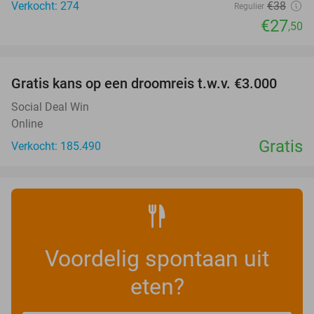
Verkocht: 274
€38
Regulier
€27
,50
favorite_border
Gratis kans op een droomreis t.w.v. €3.000
Social Deal Win
Online
Gratis
Verkocht: 185.490
Voordelig spontaan uit
eten?