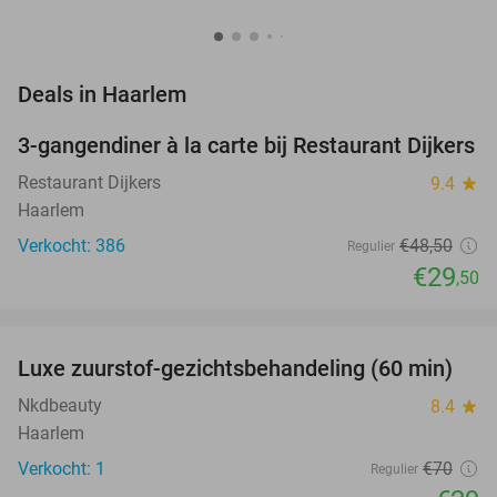
favorite_border
Deals in Haarlem
3-gangendiner à la carte bij Restaurant Dijkers
39%
Restaurant Dijkers
9.4
star
Haarlem
Verkocht: 386
€48
,50
Regulier
€29
,50
favorite_border
Luxe zuurstof-gezichtsbehandeling (60 min)
59%
NEW
TODAY
Nkdbeauty
8.4
star
Haarlem
Verkocht: 1
€70
Regulier