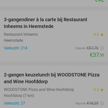
favorite_border
3-gangendiner à la carte bij Restaurant
35%
Inheems in Heemstede
Restaurant Inheems
9.9
star
Heemstede
Verkocht: 214
€57
,75
Regulier
€37
,50
favorite_border
2-gangen keuzelunch bij WOODSTONE Pizza
40%
and Wine Hoofddorp
WOODSTONE Pizza and Wine Hoofddorp
9.3
star
Hoofddorp (7 km)
Verkocht: 27
€18
,25
Regulier