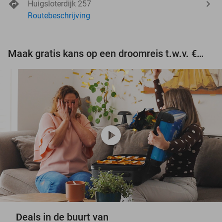
Huigsloterdijk 257
Routebeschrijving
Maak gratis kans op een droomreis t.w.v. €3.000!
play_circle
Deals in de buurt van