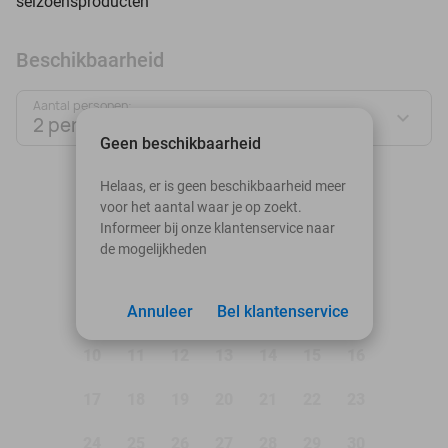
seizoensproducten
Beschikbaarheid
Aantal personen:
2 personen
Geen beschikbaarheid
augustus 2026
Helaas, er is geen beschikbaarheid meer
voor het aantal waar je op zoekt.
Ma
Di
Wo
Do
Vr
Za
Zo
Informeer bij onze klantenservice naar
de mogelijkheden
1
2
3
Annuleer
4
5
Bel klantenservice
6
7
8
9
10
11
12
13
14
15
16
17
18
19
20
21
22
23
24
25
26
27
28
29
30