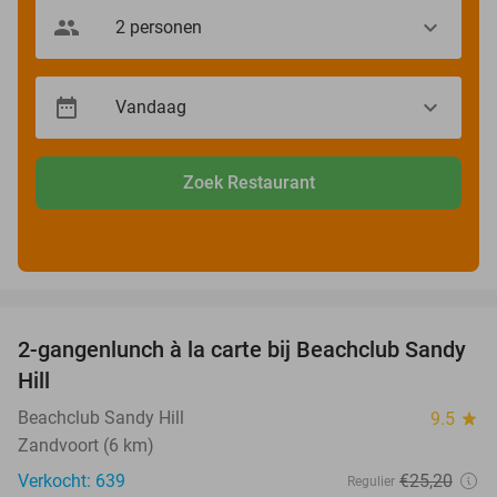
Zoek Restaurant
favorite_border
2-gangenlunch à la carte bij Beachclub Sandy
49%
Hill
Beachclub Sandy Hill
9.5
star
Zandvoort (6 km)
Verkocht: 639
€25
,20
Regulier