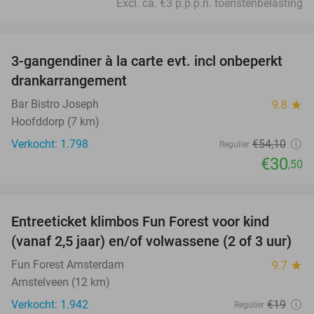
Excl. ca. €3 p.p.p.n. toeristenbelasting
favorite_border
3-gangendiner à la carte evt. incl onbeperkt
44%
drankarrangement
Bar Bistro Joseph
9.8
star
Hoofddorp (7 km)
Verkocht: 1.798
€54
,10
Regulier
€30
,50
favorite_border
Entreeticket klimbos Fun Forest voor kind
32%
(vanaf 2,5 jaar) en/of volwassene (2 of 3 uur)
Fun Forest Amsterdam
9.7
star
Amstelveen (12 km)
Verkocht: 1.942
€19
Regulier