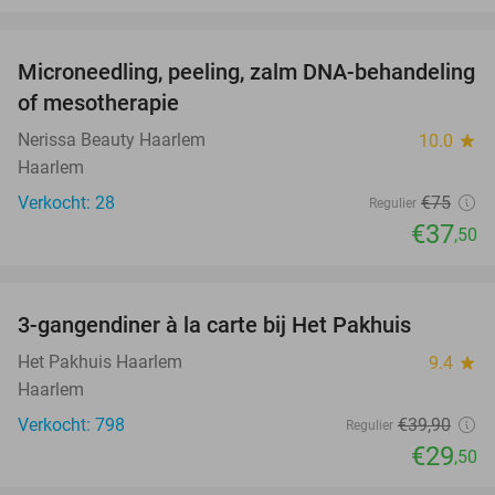
favorite_border
Microneedling, peeling, zalm DNA-behandeling
50%
of mesotherapie
Nerissa Beauty Haarlem
10.0
star
Haarlem
Verkocht: 28
€75
Regulier
€37
,50
favorite_border
3-gangendiner à la carte bij Het Pakhuis
26%
Het Pakhuis Haarlem
9.4
star
Haarlem
Verkocht: 798
€39
,90
Regulier
€29
,50
favorite_border