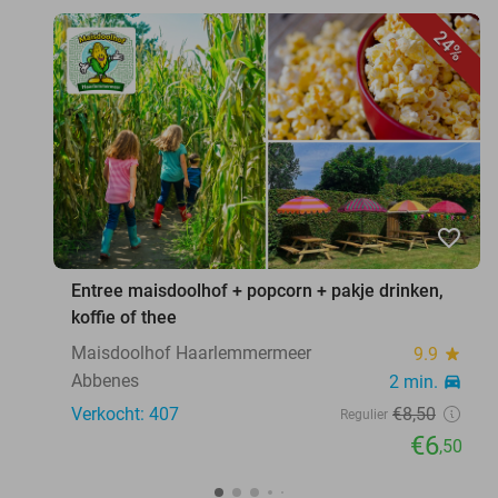
24%
favorite_border
Entree maisdoolhof + popcorn + pakje drinken,
koffie of thee
Maisdoolhof Haarlemmermeer
9.9
star
Abbenes
2 min.
directions_car
Verkocht: 407
€8
,50
Regulier
€6
,50