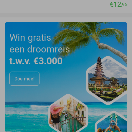
€12
,95
Win gratis
een droomreis
t.w.v. €3.000
Doe mee!