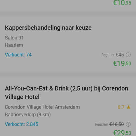
€10
,95
favorite_border
Kappersbehandeling naar keuze
57%
Salon 91
Haarlem
Verkocht: 74
€45
Regulier
€19
,50
favorite_border
All-You-Can-Eat & Drink (2,5 uur) bij Corendon
37%
Village Hotel
Corendon Village Hotel Amsterdam
8.7
star
Badhoevedorp (9 km)
Verkocht: 2.845
€46
,50
Regulier
€29
,50