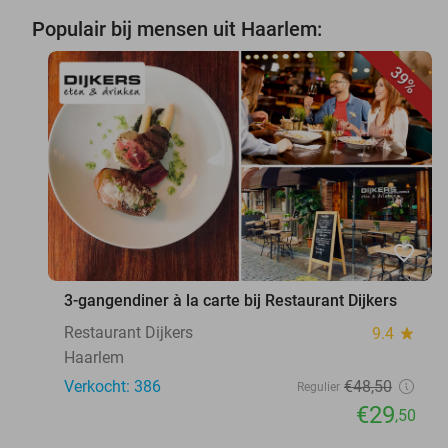
Populair bij mensen uit Haarlem:
39%
favorite_border
3-gangendiner à la carte bij Restaurant Dijkers
Restaurant Dijkers
9.4
star
Haarlem
Verkocht: 386
€48
,50
Regulier
€29
,50