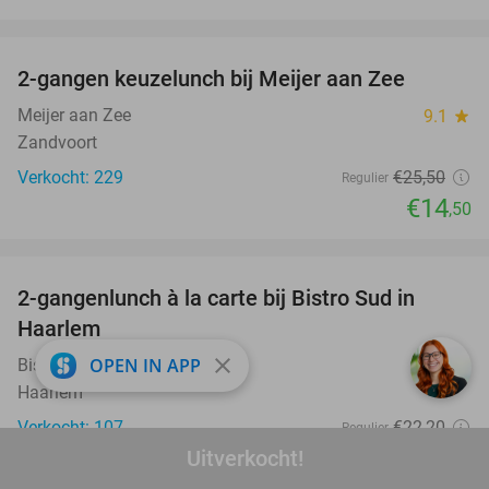
favorite_border
2-gangen keuzelunch bij Meijer aan Zee
43%
Meijer aan Zee
9.1
star
Zandvoort
Verkocht: 229
€25
,50
Regulier
€14
,50
favorite_border
2-gangenlunch à la carte bij Bistro Sud in
35%
Haarlem
close
OPEN IN APP
Bistro Sud
9.9
star
Haarlem
Verkocht: 107
€22
,20
Regulier
€14
Uitverkocht!
,50