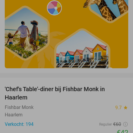
favorite_border
'Chef's Table'-diner bij Fishbar Monk in
30%
Haarlem
Fishbar Monk
9.7
star
Haarlem
Verkocht: 194
€60
Regulier
€42