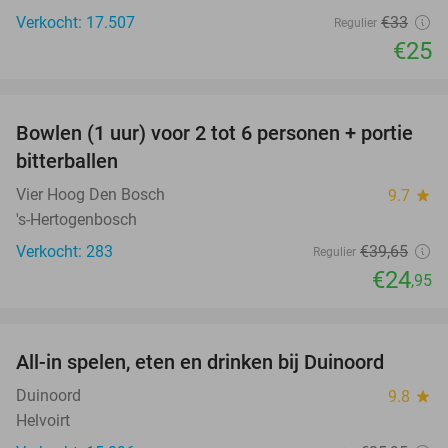
Verkocht: 17.507
€33
Regulier
€25
favorite_border
Bowlen (1 uur) voor 2 tot 6 personen + portie
37%
bitterballen
Vier Hoog Den Bosch
9.7
star
's-Hertogenbosch
Verkocht: 283
€39
,65
Regulier
€24
,95
favorite_border
All-in spelen, eten en drinken bij Duinoord
19%
Duinoord
9.8
star
Helvoirt