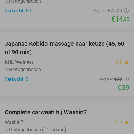
's-Hertogenbosch
Verkocht: 80
€25
,25
Regulier
€14
,95
favorite_border
Japanse Kobido-massage naar keuze (45, 60
44%
NEW
of 90 min)
TODAY
KHE Wellness
8.6
star
's-Hertogenbosch
Verkocht: 0
€70
Regulier
€39
favorite_border
Complete carwash bij Washin7
40%
Washin7
9.7
star
's-Hertogenbosch (+1 locatie)