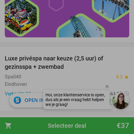
favorite_border
Luxe privéspa naar keuze (2,5 uur) of
26%
gezinsspa + zwembad
Spa040
9.3
star
Eindhoven
Verkocht: 11
€161
,95
Regulier
close
OPEN IN APP
€119
,50
favorite_border
€37
shopping_cart
Selecteer deal
Entree voor het Dolfinarium
36%