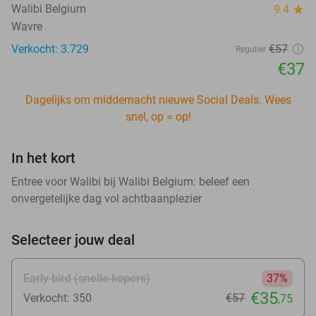
Walibi Belgium
9.4
star
Wavre
Verkocht: 3.729
€57
Regulier
€37
Dagelijks om middernacht nieuwe Social Deals. Wees
snel, op = op!
In het kort
Entree voor Walibi bij Walibi Belgium: beleef een
onvergetelijke dag vol achtbaanplezier
Selecteer jouw deal
Early bird (snelle kopers)
37%
€35
Verkocht: 350
€57
,75