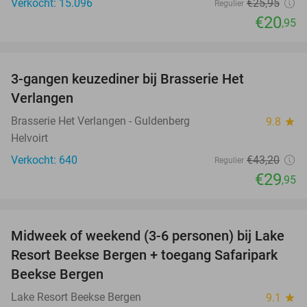
Verkocht: 15.096
€25
,95
Regulier
€20
,95
favorite_border
3-gangen keuzediner bij Brasserie Het
31%
Verlangen
Brasserie Het Verlangen - Guldenberg
9.8
star
Helvoirt
Verkocht: 640
€43
,20
Regulier
€29
,95
favorite_border
Midweek of weekend (3-6 personen) bij Lake
53%
Resort Beekse Bergen + toegang Safaripark
Beekse Bergen
Lake Resort Beekse Bergen
9.1
star