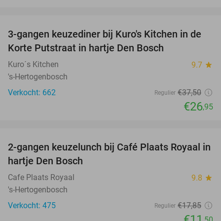
favorite_border
3-gangen keuzediner bij Kuro's Kitchen in de
28%
Korte Putstraat in hartje Den Bosch
Kuro´s Kitchen
9.7
star
's-Hertogenbosch
Verkocht: 662
€37
,50
Regulier
€26
,95
favorite_border
2-gangen keuzelunch bij Café Plaats Royaal in
36%
hartje Den Bosch
Cafe Plaats Royaal
9.8
star
's-Hertogenbosch
Verkocht: 475
€17
,85
Regulier
€11
,50