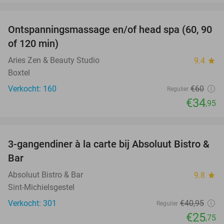
favorite_border
Ontspanningsmassage en/of head spa (60, 90
42%
of 120 min)
Aries Zen & Beauty Studio
9.4
star
Boxtel
Verkocht: 160
€60
Regulier
€34
,95
favorite_border
3-gangendiner à la carte bij Absoluut Bistro &
37%
Bar
Absoluut Bistro & Bar
9.8
star
Sint-Michielsgestel
Verkocht: 301
€40
,95
Regulier
€25
,75