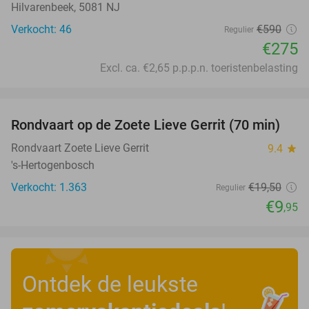
Hilvarenbeek, 5081 NJ
Verkocht: 46
€590
Regulier
€275
Excl. ca. €2,65 p.p.p.n. toeristenbelasting
favorite_border
Rondvaart op de Zoete Lieve Gerrit (70 min)
49%
Rondvaart Zoete Lieve Gerrit
9.4
star
's-Hertogenbosch
Verkocht: 1.363
€19
,50
Regulier
€9
,95
Ontdek de leukste