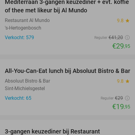
Mediterraan 3-gangen keuzediner + evt. koffie
27%
of thee met likeur bij Al Mundo
Restaurant Al Mundo
9.8
star
's-Hertogenbosch
Verkocht: 579
€41
,20
Regulier
€29
,95
favorite_border
All-You-Can-Eat lunch bij Absoluut Bistro & Bar
31%
Absoluut Bistro & Bar
9.8
star
Sint-Michielsgestel
Verkocht: 65
€29
Regulier
€19
,95
favorite_border
3-gangen keuzediner bij Restaurant
27%