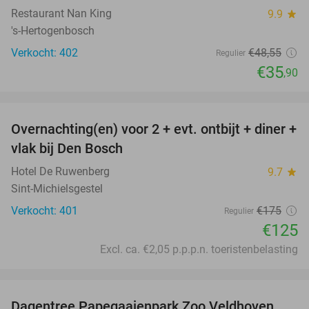
Restaurant Nan King
9.9
star
's-Hertogenbosch
Verkocht: 402
€48
,55
Regulier
€35
,90
favorite_border
Overnachting(en) voor 2 + evt. ontbijt + diner +
29%
vlak bij Den Bosch
Hotel De Ruwenberg
9.7
star
Sint-Michielsgestel
Verkocht: 401
€175
Regulier
€125
Excl. ca. €2,05 p.p.p.n. toeristenbelasting
favorite_border
Dagentree Papegaaienpark Zoo Veldhoven