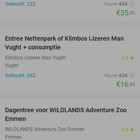
Verkocht: 222
€43
Regulier
€35
,90
favorite_border
Entree Nettenpark of Klimbos IJzeren Man
29%
Vught + consumptie
Klimbos IJzeren Man Vught
9.6
star
Vught
Verkocht: 662
€24
Regulier
€16
,95
favorite_border
Dagentree voor WILDLANDS Adventure Zoo
24%
Emmen
WILDLANDS Adventure Zoo Emmen
9.6
star
Emmen