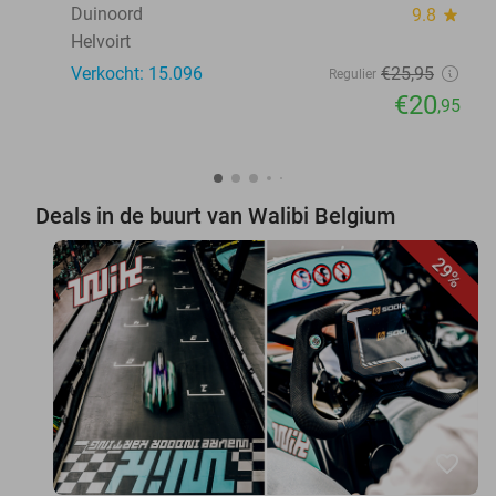
Duinoord
9.8
star
Helvoirt
Verkocht: 15.096
€25
,95
Regulier
€20
,95
Deals in de buurt van Walibi Belgium
29%
favorite_border