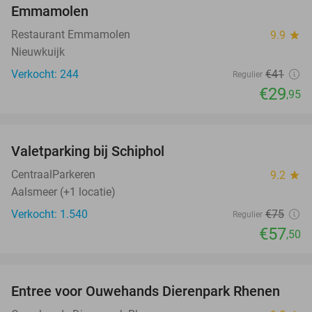
Emmamolen
Restaurant Emmamolen
9.9
star
Nieuwkuijk
Verkocht: 244
€41
Regulier
€29
,95
favorite_border
Valetparking bij Schiphol
23%
CentraalParkeren
9.2
star
Aalsmeer (+1 locatie)
Verkocht: 1.540
€75
Regulier
€57
,50
favorite_border
Entree voor Ouwehands Dierenpark Rhenen
19%