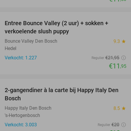
favorite_border
Entree Bounce Valley (2 uur) + sokken +
46%
verkoelende slush puppy
Bounce Valley Den Bosch
9.3
star
Hedel
Verkocht: 1.227
€21
,95
Regulier
€11
,95
favorite_border
2-gangendiner à la carte bij Happy Italy Den
35%
Bosch
Happy Italy Den Bosch
8.5
star
's-Hertogenbosch
Verkocht: 3.003
€20
Regulier