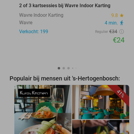
2 of 3 kartsessies bij Wavre Indoor Karting
Wavre Indoor Karting
9.8
star
Wavre
4 min.
directions_walk
Verkocht: 199
€34
Regulier
€24
Populair bij mensen uit 's-Hertogenbosch:
41%