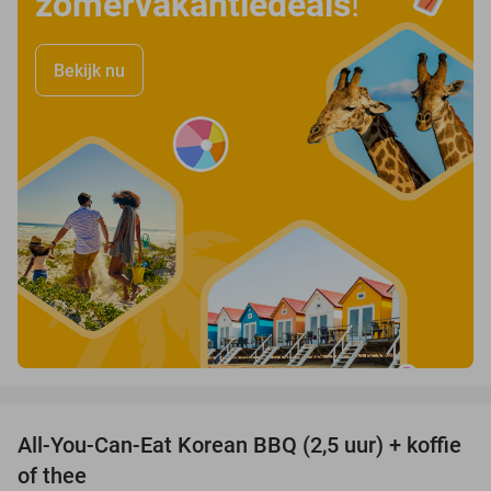
zomervakantiedeals
!
Bekijk nu
favorite_border
All-You-Can-Eat Korean BBQ (2,5 uur) + koffie
26%
of thee