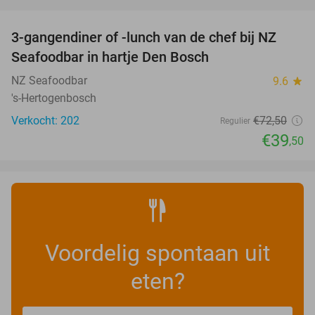
favorite_border
3-gangendiner of -lunch van de chef bij NZ
46%
Seafoodbar in hartje Den Bosch
NZ Seafoodbar
9.6
star
's-Hertogenbosch
Verkocht: 202
€72
,50
Regulier
€39
,50
Voordelig spontaan uit
eten?