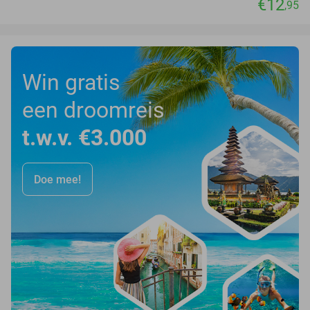
€12
,95
Win gratis
een droomreis
t.w.v. €3.000
Doe mee!