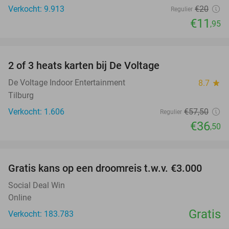
Verkocht: 9.913
€20
Regulier
€11
,95
favorite_border
2 of 3 heats karten bij De Voltage
37%
De Voltage Indoor Entertainment
8.7
star
Tilburg
Verkocht: 1.606
€57
,50
Regulier
€36
,50
favorite_border
Gratis kans op een droomreis t.w.v. €3.000
Social Deal Win
Online
Gratis
Verkocht: 183.783