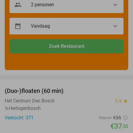
Zoek Restaurant
favorite_border
(Duo-)floaten (60 min)
32%
Het Centrum Den Bosch
9.9
star
's-Hertogenbosch
Verkocht: 371
€55
Regulier
€37
,50