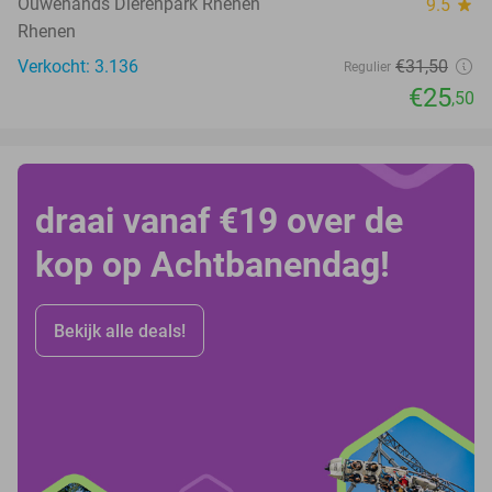
Ouwehands Dierenpark Rhenen
9.5
star
Rhenen
Verkocht: 3.136
€31
,50
Regulier
€25
,50
draai vanaf €19 over de
kop op Achtbanendag!
Bekijk alle deals!