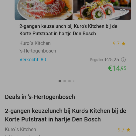
favorite_border
2-gangen keuzelunch bij Kuro's Kitchen bij de
Korte Putstraat in hartje Den Bosch
Kuro´s Kitchen
9.7
star
's-Hertogenbosch
Verkocht: 80
€25
,25
Regulier
€14
,95
favorite_border
Deals in 's-Hertogenbosch
2-gangen keuzelunch bij Kuro's Kitchen bij de
41%
Korte Putstraat in hartje Den Bosch
Kuro´s Kitchen
9.7
star