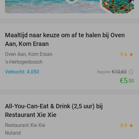
favorite_border
Maaltijd naar keuze om af te halen bij Oven
48%
Aan, Kom Eraan
Oven Aan, Kom Eraan
9.6
star
's-Hertogenbosch
Verkocht: 4.050
€10
,60
Regulier
€5
,50
favorite_border
All-You-Can-Eat & Drink (2,5 uur) bij
17%
Restaurant Xie Xie
Restaurant Xie Xie
8.9
star
Nuland