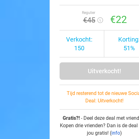
Regulier
€22
€45
Verkocht:
Korting
150
51%
Uitverkocht!
Tijd resterend tot de nieuwe Soci
Deal:
Uitverkocht!
Gratis?!
- Deel deze deal met vrien
Kopen drie vrienden? Dan is de deal
jou gratis! (
info
)