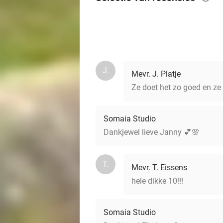
J.
Mevr. J. Platje
Ze doet het zo goed en ze
Somaia Studio
Dankjewel lieve Janny 💕🌸
T.
Mevr. T. Eissens
hele dikke 10!!!
Somaia Studio