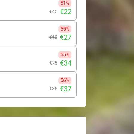
51%
€22
€45
55%
€27
€60
55%
€34
€75
56%
€37
€85