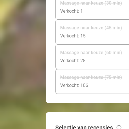
Massage naar keuze (30 min)
Verkocht: 1
Massage naar keuze (45 min)
Verkocht: 15
Massage naar keuze (60 min)
Verkocht: 28
Massage naar keuze (75 min)
Verkocht: 106
Selectie van recensies
info_outlined