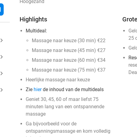
Hoogezand
l
Highlights
Grote
Multideal:
Gel
25 
ard_arrow_right
Massage naar keuze (30 min) €22
Gel
Massage naar keuze (45 min) €27
ard_arrow_right
Res
Massage naar keuze (60 min) €34
res
Massage naar keuze (75 min) €37
Dea
ard_arrow_right
Heerlijke massage naar keuze
ard_arrow_right
Zie
hier
de inhoud van de multideals
Geniet 30, 45, 60 of maar liefst 75
minuten lang van een ontspannende
massage
Ga bijvoorbeeld voor de
ontspanningsmassage en kom volledig