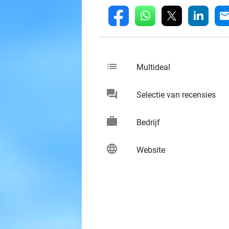
whatsapp
linkedin
fb
mai
list
keybo
Multideal
chat
keybo
Selectie van recensies
work
keybo
Bedrijf
language
keybo
Website