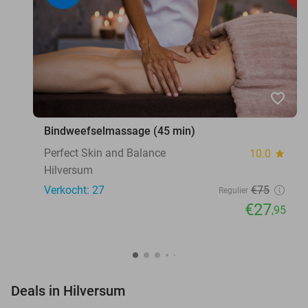
favorite_border
Bindweefselmassage (45 min)
Perfect Skin and Balance
10.0
star
Hilversum
Verkocht: 27
€75
Regulier
€27
,95
favorite_border
Deals in Hilversum