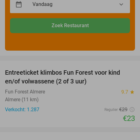
Zoek Restaurant
favorite_border
Entreeticket klimbos Fun Forest voor kind
21%
en/of volwassene (2 of 3 uur)
Fun Forest Almere
9.7
star
Almere (11 km)
Verkocht: 1.287
€29
Regulier
€23
favorite_border