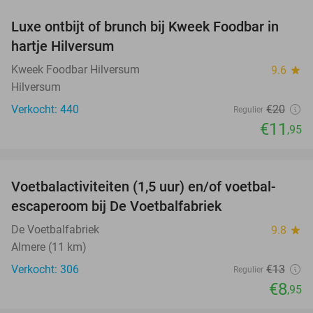
Luxe ontbijt of brunch bij Kweek Foodbar in
40%
hartje Hilversum
Kweek Foodbar Hilversum
9.6
star
Hilversum
Verkocht: 440
€20
Regulier
€11
,95
favorite_border
Voetbalactiviteiten (1,5 uur) en/of voetbal-
31%
escaperoom bij De Voetbalfabriek
De Voetbalfabriek
9.8
star
Almere (11 km)
Verkocht: 306
€13
Regulier
€8
,95
favorite_border