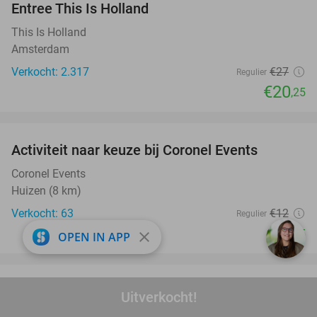
Entree This Is Holland
25%
This Is Holland
Amsterdam
Verkocht: 2.317
€27
Regulier
€20
,25
favorite_border
Activiteit naar keuze bij Coronel Events
34%
Coronel Events
Huizen (8 km)
Verkocht: 63
€12
Regulier
€7
,95
close
OPEN IN APP
favorite_border
3-gangen keuzediner bij Brasserie de
28%
Uitverkocht!
Troubadour