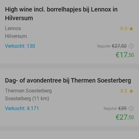
High wine incl. borrelhapjes bij Lennox in
36%
Hilversum
Lennox
9.9
star
Hilversum
Verkocht: 130
€27
,50
Regulier
€17
,50
favorite_border
Dag- of avondentree bij Thermen Soesterberg
29%
Thermen Soesterberg
9.5
star
Soesterberg (11 km)
Verkocht: 4.171
€39
Regulier
€27
,50
favorite_border