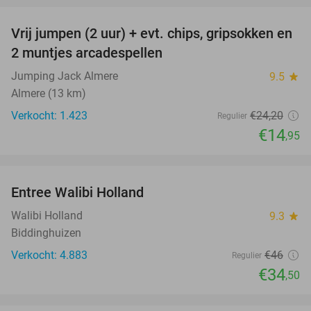
Vrij jumpen (2 uur) + evt. chips, gripsokken en
38%
2 muntjes arcadespellen
Jumping Jack Almere
9.5
star
Almere (13 km)
Verkocht: 1.423
€24
,20
Regulier
€14
,95
favorite_border
Entree Walibi Holland
25%
Walibi Holland
9.3
star
Biddinghuizen
Verkocht: 4.883
€46
Regulier
€34
,50
favorite_border