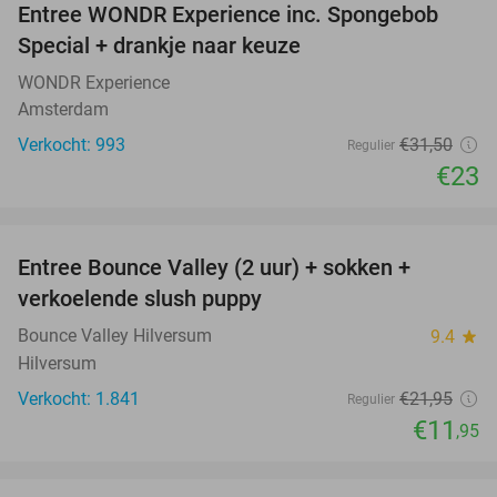
Entree WONDR Experience inc. Spongebob
27%
Special + drankje naar keuze
WONDR Experience
Amsterdam
Verkocht: 993
€31
,50
Regulier
€23
favorite_border
Entree Bounce Valley (2 uur) + sokken +
46%
verkoelende slush puppy
Bounce Valley Hilversum
9.4
star
Hilversum
Verkocht: 1.841
€21
,95
Regulier
€11
,95
favorite_border