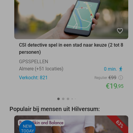
favorite_border
CSI detective spel in een stad naar keuze (2 tot 8
personen)
GPSSPELLEN
Almere (+51 locaties)
0 min.
directions_walk
Verkocht: 821
€99
Regulier
€19
,95
Populair bij mensen uit Hilversum:
63%
NEW
TODAY