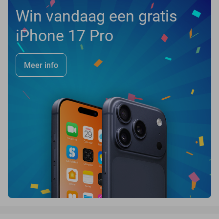
Win vandaag een gratis
iPhone 17 Pro
Meer info
favorite_border