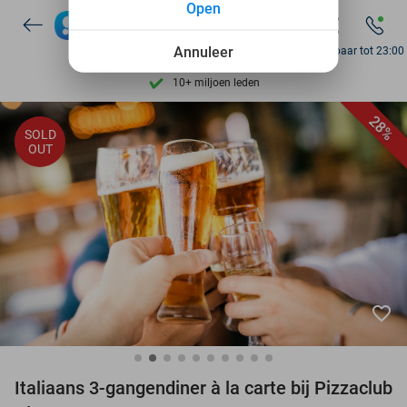
Open
7 dagen per week beschikbaar
Annuleer
Bereikbaar tot 23:00
10+ miljoen leden
9,4
op basis van
206.004 reviews
28%
Ontdek 15.000+ deals
SOLD
OUT
7 dagen per week beschikbaar
10+ miljoen leden
favorite_border
Italiaans 3-gangendiner à la carte bij Pizzaclub