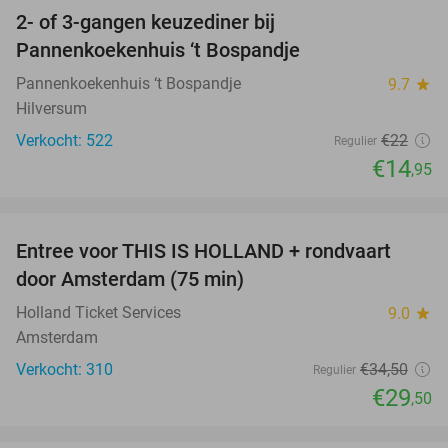
2- of 3-gangen keuzediner bij
32%
Pannenkoekenhuis ‘t Bospandje
Pannenkoekenhuis ‘t Bospandje
9.7
star
Hilversum
Verkocht: 522
€22
Regulier
€14
,95
favorite_border
Entree voor THIS IS HOLLAND + rondvaart
14%
door Amsterdam (75 min)
Holland Ticket Services
9.0
star
Amsterdam
Verkocht: 310
€34
,50
Regulier
€29
,50
favorite_border