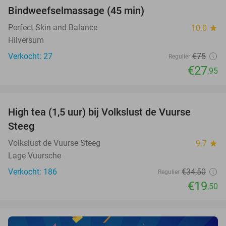
Bindweefselmassage (45 min)
63%
NEW
TODAY
Perfect Skin and Balance
10.0
star
Hilversum
Verkocht: 27
€75
Regulier
€27
,95
favorite_border
High tea (1,5 uur) bij Volkslust de Vuurse
43%
Steeg
Volkslust de Vuurse Steeg
9.7
star
Lage Vuursche
Verkocht: 186
€34
,50
Regulier
€19
,50