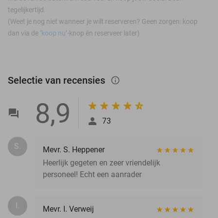
tegelijkertijd.
(Weet je nog niet wanneer je wilt reserveren? Geen zorgen: koop
dan via de ‘
koop nu
’-knop én reserveer later)
Selectie van recensies
info_outlined
8,9
73
S.
Mevr. S. Heppener
Heerlijk gegeten en zeer vriendelijk
personeel! Echt een aanrader
I.
Mevr. I. Verweij