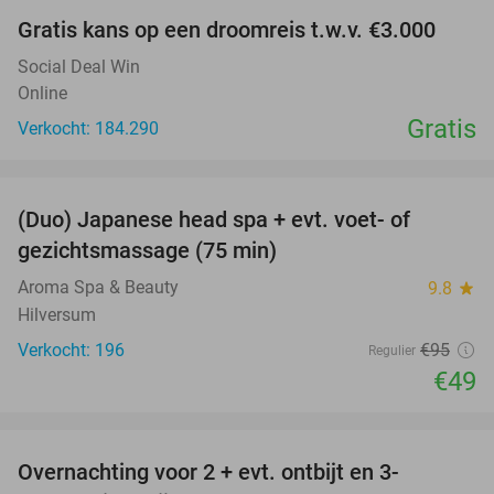
Gratis kans op een droomreis t.w.v. €3.000
Social Deal Win
Online
Gratis
Verkocht: 184.290
favorite_border
(Duo) Japanese head spa + evt. voet- of
48%
gezichtsmassage (75 min)
Aroma Spa & Beauty
9.8
star
Hilversum
Verkocht: 196
€95
Regulier
€49
favorite_border
Overnachting voor 2 + evt. ontbijt en 3-