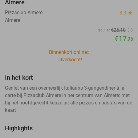
Almere
Pizzaclub Almere
8.9
star
Almere
€25
,10
Regulier
€17
,95
Binnenkort online::
Uitverkocht!
In het kort
Geniet van een overheerlijk Italiaans 3-gangendiner à la
carte bij Pizzaclub Almere in het centrum van Almere: met
bij het hoofdgerecht keuze uit alle pizza's en pasta's van de
kaart
Highlights