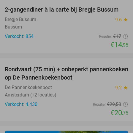
2-gangendiner à la carte bij Bregje Bussum
12%
Bregje Bussum
9.6
star
Bussum
Verkocht: 854
€17
Regulier
€14
,95
favorite_border
Rondvaart (75 min) + onbeperkt pannenkoeken
30%
op De Pannenkoekenboot
De Pannenkoekenboot
9.2
star
Amsterdam (+2 locaties)
Verkocht: 4.430
€29
,50
Regulier
€20
,75