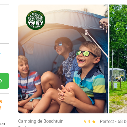
:
gate_next
e
!
Camping de Boschtuin
9.4
star
Perfect • 68 
den.