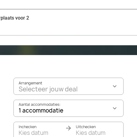
plaats voor 2
Arrangement
Selecteer jouw deal
Aantal accommodaties:
1 accommodatie
Inchecken
Uitchecken
Kies datum
Kies datum