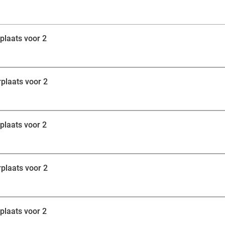
Smokkelmuseum of een prachtige fietstocht door Bar
zijn eindeloos. De perfecte mini-vakantie beleef je hier!
plaats voor 2
plaats voor 2
plaats voor 2
plaats voor 2
plaats voor 2