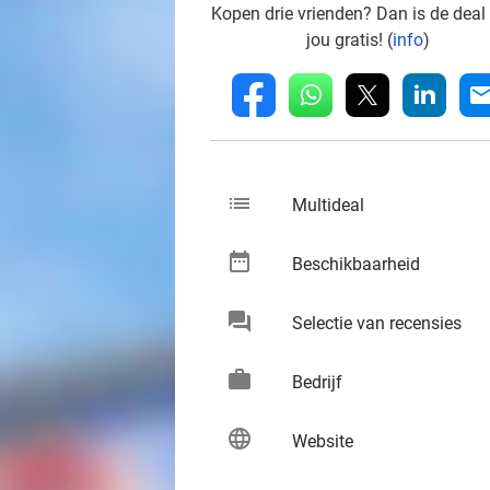
Kopen drie vrienden? Dan is de deal
jou gratis! (
info
)
whatsapp
linkedin
fb
mai
list
keybo
Multideal
date_range
keybo
Beschikbaarheid
chat
keybo
Selectie van recensies
work
keybo
Bedrijf
language
keybo
Website