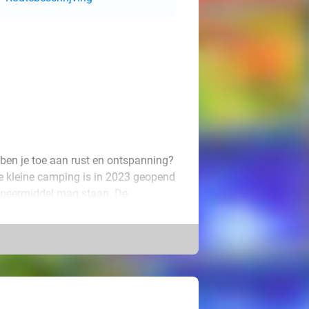
f ben je toe aan rust en ontspanning?
ze kleine camping is in 2023 geopend
ampeermiddel mag staan. De
van de douches. Je verblijft hier 3, 4
aamheid. Het is de perfecte
ele uitstapjes zijn mogelijk. Wat
is, een bezoek aan het