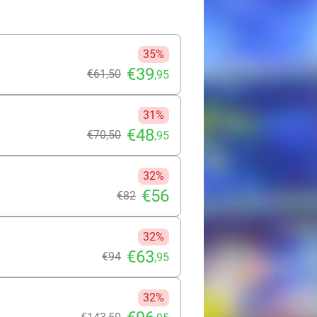
onie Cranendonck? De mogelijkheden
35%
€39
€61
,50
,95
31%
€48
€70
,50
,95
32%
€56
€82
32%
€63
€94
,95
32%