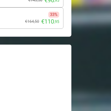
€96
€143
,50
,95
33%
€110
€164
,50
,95