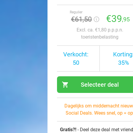
Regulier
€39
€61
,50
,95
Excl. ca. €1,80 p.p.p.n.
toeristenbelasting
Verkocht:
Korting
50
35%
shopping_cart
Selecteer deal
navi
Dagelijks om middernacht nieuw
Social Deals. Wees snel, op = op
Gratis?!
- Deel deze deal met vrien