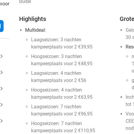
Budel
 voor
Highlights
Grote
l
Multideal:
Gel
30 
Laagseizoen: 3 nachten
kampeerplaats voor 2 €39,95
Res
ard_arrow_right
Hoogseizoen: 3 nachten
n
kampeerplaats voor 2 €48,95
'
o
ard_arrow_right
Laagseizoen: 4 nachten
kampeerplaats voor 2 €56
g
d
ard_arrow_right
Hoogseizoen: 4 nachten
kampeerplaats voor 2 €63,95
Inc
ard_arrow_right
tot 
Laagseizoen: 7 nachten
kampeerplaats voor 2 €96,95
Voor
ard_arrow_right
CEE
Hoogseizoen: 7 nachten
nod
kampeerplaats voor 2 €110,95