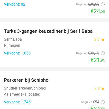
Verkocht: 82
€36
,55
Regulier
€24
,50
favorite_border
Turks 3-gangen keuzediner bij Serif Baba
44%
Serif Baba
9.7
star
Nijmegen
Verkocht: 1.055
€39
,15
Regulier
€21
,95
favorite_border
Parkeren bij Schiphol
36%
ShuttleParkerenSchiphol
7.8
star
Aalsmeer (+1 locatie)
Verkocht: 1.746
€54
Regulier
€34