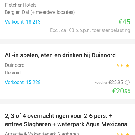
Fletcher Hotels
Berg en Dal (+ meerdere locaties)
€45
Verkocht: 18.213
Excl. ca. €3 p.p.p.n. toeristenbelasting
favorite_border
All-in spelen, eten en drinken bij Duinoord
19%
Duinoord
9.8
star
Helvoirt
Verkocht: 15.228
€25
,95
Regulier
€20
,95
favorite_border
2, 3 of 4 overnachtingen voor 2-6 pers. +
55%
entree Slagharen + waterpark Aqua Mexicana
Attractie & Vakantiepark Slagharen
8.8
star