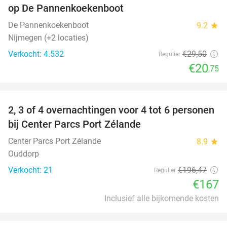
op De Pannenkoekenboot
De Pannenkoekenboot
9.2
star
Nijmegen (+2 locaties)
Verkocht: 4.532
€29
,50
Regulier
€20
,75
favorite_border
2, 3 of 4 overnachtingen voor 4 tot 6 personen
15%
bij Center Parcs Port Zélande
Center Parcs Port Zélande
8.9
star
Ouddorp
Verkocht: 21
€196
,47
Regulier
€167
Inclusief alle bijkomende kosten
favorite_border