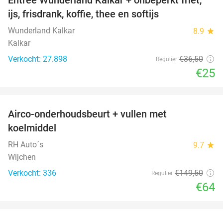
32%
ijs, frisdrank, koffie, thee en softijs
Wunderland Kalkar
8.9
star
Kalkar
Verkocht: 27.898
€36
,50
Regulier
€25
favorite_border
Airco-onderhoudsbeurt + vullen met
57%
koelmiddel
RH Auto´s
9.7
star
Wijchen
Verkocht: 336
€149
,50
Regulier
€64
favorite_border