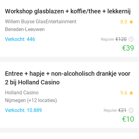
Workshop glasblazen + koffie/thee + lekkernij
68%
Willem Buyse GlasEntertainment
8.0
star
Beneden-Leeuwen
Verkocht: 446
€120
Regulier
€39
favorite_border
Entree + hapje + non-alcoholisch drankje voor
52%
2 bij Holland Casino
Holland Casino
9.6
star
Nijmegen (+12 locaties)
Verkocht: 10.889
€21
Regulier
€10
favorite_border