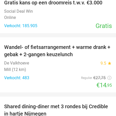
Gratis kans op een droomreis t.w.v. €3.000
Social Deal Win
Online
Gratis
Verkocht: 185.905
favorite_border
Wandel- of fietsarrangement + warme drank +
46%
gebak + 2-gangen keuzelunch
De Valkhoeve
9.5
star
Mill (12 km)
Verkocht: 483
€27
,75
Regulier
€14
,95
favorite_border
Shared dining-diner met 3 rondes bij Credible
36%
in hartje Nijmegen