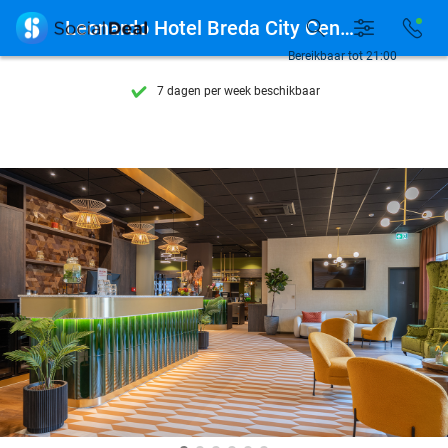
Ontdek 15.000+ deals

Leonardo Hotel Breda City Centre
7 dagen per week beschikbaar
Bereikbaar tot 21:00
10+ miljoen leden
9,4
op basis van
206.147 reviews
Ontdek 15.000+ deals
7 dagen per week beschikbaar
10+ miljoen leden