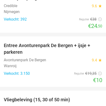
Credible
9.6
star
Nijmegen
Verkocht: 392
€38
Regulier
€24
,50
favorite_border
Entree Avonturenpark De Bergen + ijsje +
48%
parkeren
Avonturenpark De Bergen
9.4
star
Wanroij
Verkocht: 3.150
€19
,35
Regulier
€10
favorite_border
Vliegbeleving (15, 30 of 50 min)
42%