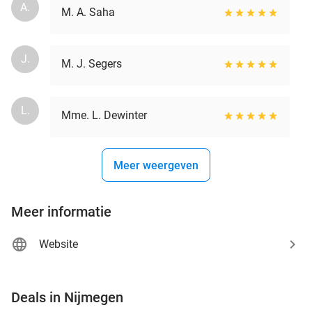
A.
M. A. Saha
J.
M. J. Segers
L.
Mme. L. Dewinter
Meer weergeven
Meer informatie
Website
favorite_border
Deals in Nijmegen