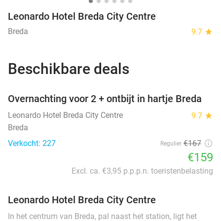
Leonardo Hotel Breda City Centre
Breda
9.7
star
Beschikbare deals
favorite_border
Overnachting voor 2 + ontbijt in hartje Breda
Leonardo Hotel Breda City Centre
9.7
star
Breda
Verkocht: 227
€167
Regulier
€159
Excl. ca. €3,95 p.p.p.n. toeristenbelasting
Leonardo Hotel Breda City Centre
In het centrum van Breda, pal naast het station, ligt het