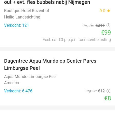
out + evt. fles bubbels nabij Nijmegen
Boutique Hotel Rozenhof
9.0
star
Heilig Landstichting
Verkocht: 121
€211
Regulier
€99
Excl. ca. €3 p.p.p.n. toeristenbelasting
favorite_border
Dagentree Aqua Mundo op Center Parcs
33%
Limburgse Peel
Aqua Mundo Limburgse Peel
America
Verkocht: 6.476
€12
Regulier
€8
favorite_border