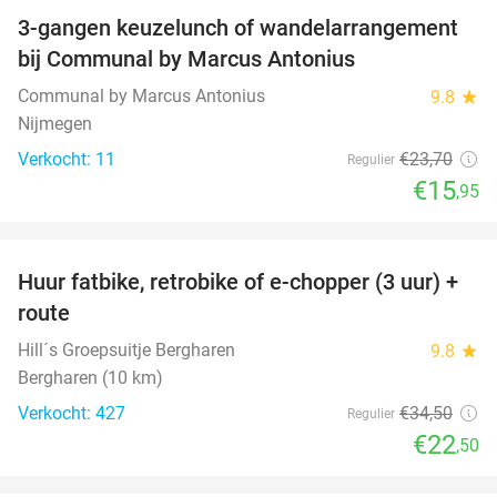
3-gangen keuzelunch of wandelarrangement
33%
NEW
bij Communal by Marcus Antonius
TODAY
Communal by Marcus Antonius
9.8
star
Nijmegen
Verkocht: 11
€23
,70
Regulier
€15
,95
favorite_border
Huur fatbike, retrobike of e-chopper (3 uur) +
35%
route
Hill´s Groepsuitje Bergharen
9.8
star
Bergharen (10 km)
Verkocht: 427
€34
,50
Regulier
€22
,50
favorite_border