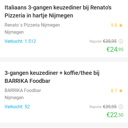
Italiaans 3-gangen keuzediner bij Renato's
31%
Pizzeria in hartje Nijmegen
Renato´s Pizzeria Nijmegen
9.8
star
Nijmegen
Verkocht: 1.512
€35
,95
Regulier
€24
,95
favorite_border
3-gangen keuzediner + koffie/thee bij
44%
BARRIKA Foodbar
BARRIKA Foodbar
8.7
star
Nijmegen
Verkocht: 52
€39
,95
Regulier
€22
,50
favorite_border