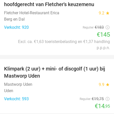
hoofdgerecht van Fletcher's keuzemenu
Fletcher Hotel-Restaurant Erica
9.2
star
Berg en Dal
Verkocht: 920
€183
Regulier
€145
Excl. ca. €1,63 toeristenbelasting en €1,37 handling
p.p.p.n.
favorite_border
Klimpark (2 uur) + mini- of discgolf (1 uur) bij
24%
Mastworp Uden
Mastworp Uden
9.9
star
Uden
Verkocht: 593
€19
,75
Regulier
€14
,95