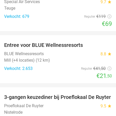
Special Air Services
9.7
star
Teuge
Verkocht: 679
€119
Regulier
€69
favorite_border
Entree voor BLUE Wellnessresorts
48%
BLUE Wellnessresorts
8.8
star
Mill (+4 locaties) (12 km)
Verkocht: 2.653
€41
,50
Regulier
€21
,50
favorite_border
3-gangen keuzediner bij Proeflokaal De Ruyter
33%
Proeflokaal De Ruyter
9.5
star
Nistelrode