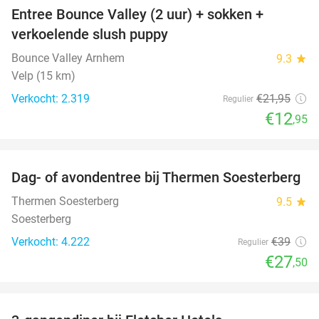
Entree Bounce Valley (2 uur) + sokken +
41%
verkoelende slush puppy
Bounce Valley Arnhem
9.3
star
Velp (15 km)
Verkocht: 2.319
€21
,95
Regulier
€12
,95
favorite_border
Dag- of avondentree bij Thermen Soesterberg
29%
Thermen Soesterberg
9.5
star
Soesterberg
Verkocht: 4.222
€39
Regulier
€27
,50
favorite_border