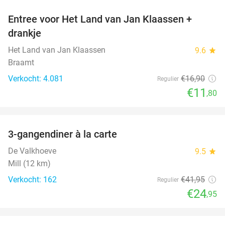
Entree voor Het Land van Jan Klaassen +
30%
drankje
Het Land van Jan Klaassen
9.6
star
Braamt
Verkocht: 4.081
€16
,90
Regulier
€11
,80
favorite_border
3-gangendiner à la carte
41%
De Valkhoeve
9.5
star
Mill (12 km)
Verkocht: 162
€41
,95
Regulier
€24
,95
favorite_border