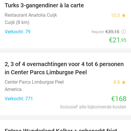
Turks 3-gangendiner à la carte
44%
Restaurant Anatolia Cuijk
10.0
star
Cuijk (8 km)
Verkocht: 79
€39
,15
Regulier
€21
,95
favorite_border
2, 3 of 4 overnachtingen voor 4 tot 6 personen
in Center Parcs Limburgse Peel
Center Parcs Limburgse Peel
8.8
star
America
€168
Verkocht: 771
Inclusief alle bijkomende kosten
favorite_border
Entree Wunderland Kalkar + onbeperkt friet,