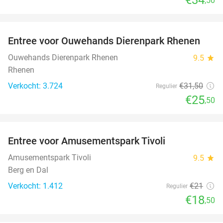
,50
favorite_border
Entree voor Ouwehands Dierenpark Rhenen
19%
Ouwehands Dierenpark Rhenen
9.5
star
Rhenen
Verkocht: 3.724
€31
,50
Regulier
€25
,50
favorite_border
Entree voor Amusementspark Tivoli
12%
Amusementspark Tivoli
9.5
star
Berg en Dal
Verkocht: 1.412
€21
Regulier
€18
,50
favorite_border