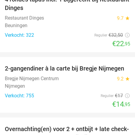
29%
Dinges
Restaurant Dinges
9.7
star
Beuningen
Verkocht: 322
€32
,50
Regulier
€22
,95
favorite_border
2-gangendiner à la carte bij Bregje Nijmegen
12%
Bregje Nijmegen Centrum
9.2
star
Nijmegen
Verkocht: 755
€17
Regulier
€14
,95
favorite_border
Overnachting(en) voor 2 + ontbijt + late check-
53%