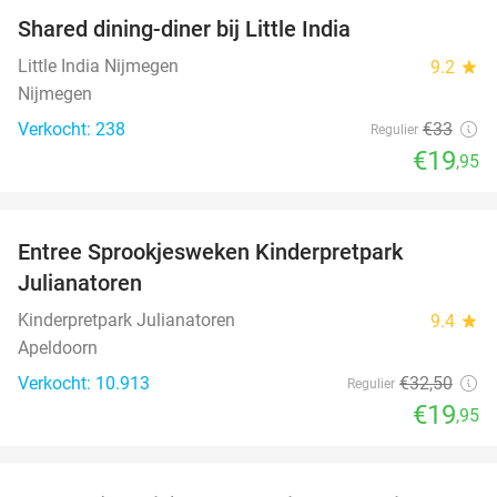
Shared dining-diner bij Little India
40%
Little India Nijmegen
9.2
star
Nijmegen
Verkocht: 238
€33
Regulier
€19
,95
favorite_border
Entree Sprookjesweken Kinderpretpark
39%
Julianatoren
Kinderpretpark Julianatoren
9.4
star
Apeldoorn
Verkocht: 10.913
€32
,50
Regulier
€19
,95
favorite_border