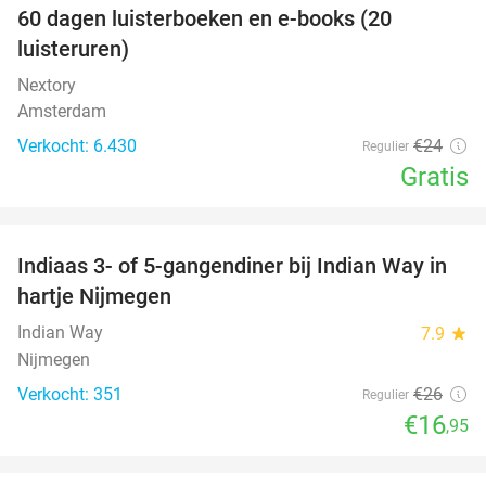
100%
60 dagen luisterboeken en e-books (20
luisteruren)
Nextory
Amsterdam
Verkocht: 6.430
€24
Regulier
Gratis
favorite_border
Indiaas 3- of 5-gangendiner bij Indian Way in
35%
hartje Nijmegen
Indian Way
7.9
star
Nijmegen
Verkocht: 351
€26
Regulier
€16
,95
favorite_border