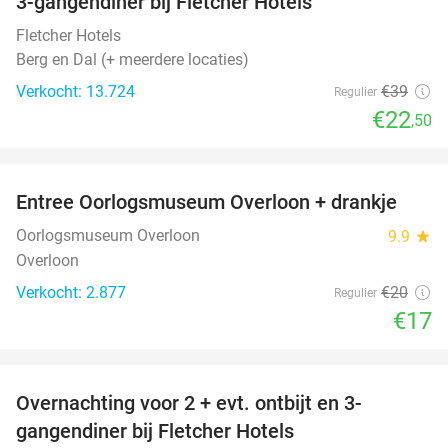
3-gangendiner bij Fletcher Hotels
42%
Fletcher Hotels
Berg en Dal (+ meerdere locaties)
Verkocht: 13.724
€39
Regulier
€22
,50
favorite_border
Entree Oorlogsmuseum Overloon + drankje
15%
Oorlogsmuseum Overloon
9.9
star
Overloon
Verkocht: 2.877
€20
Regulier
€17
favorite_border
Overnachting voor 2 + evt. ontbijt en 3-
gangendiner bij Fletcher Hotels