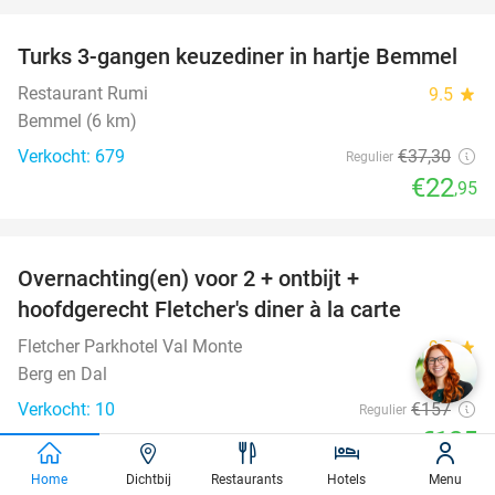
favorite_border
Turks 3-gangen keuzediner in hartje Bemmel
38%
Restaurant Rumi
9.5
star
Bemmel (6 km)
Verkocht: 679
€37
,30
Regulier
€22
,95
favorite_border
Overnachting(en) voor 2 + ontbijt +
20%
hoofdgerecht Fletcher's diner à la carte
Fletcher Parkhotel Val Monte
9.2
star
Berg en Dal
Verkocht: 10
€157
Regulier
€125
Excl. ca. €3 p.p.p.n. toeristenbelasting
Home
Dichtbij
Restaurants
Hotels
Menu