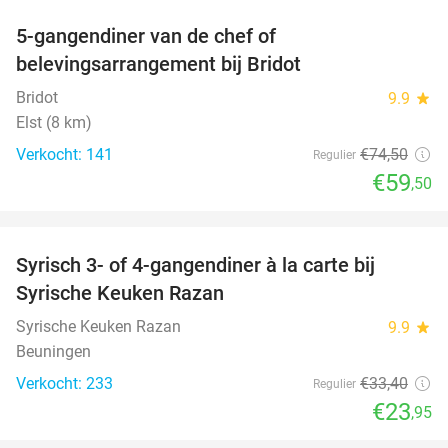
5-gangendiner van de chef of
20%
belevingsarrangement bij Bridot
Bridot
9.9
star
Elst (8 km)
Verkocht: 141
€74
,50
Regulier
€59
,50
favorite_border
Syrisch 3- of 4-gangendiner à la carte bij
28%
Syrische Keuken Razan
Syrische Keuken Razan
9.9
star
Beuningen
Verkocht: 233
€33
,40
Regulier
€23
,95
favorite_border