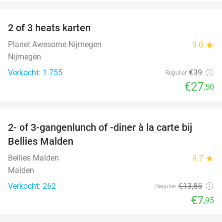
favorite_border
2 of 3 heats karten
29%
Planet Awesome Nijmegen
9.0
star
Nijmegen
Verkocht: 1.755
€39
Regulier
€27
,50
favorite_border
2- of 3-gangenlunch of -diner à la carte bij
43%
Bellies Malden
Bellies Malden
9.7
star
Malden
Verkocht: 262
€13
,85
Regulier
€7
,95
favorite_border