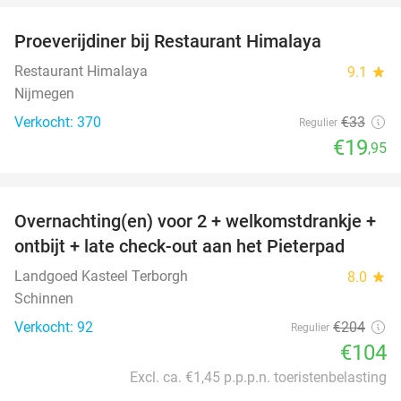
Proeverijdiner bij Restaurant Himalaya
40%
Restaurant Himalaya
9.1
star
Nijmegen
Verkocht: 370
€33
Regulier
€19
,95
favorite_border
Overnachting(en) voor 2 + welkomstdrankje +
49%
ontbijt + late check-out aan het Pieterpad
Landgoed Kasteel Terborgh
8.0
star
Schinnen
Verkocht: 92
€204
Regulier
€104
Excl. ca. €1,45 p.p.p.n. toeristenbelasting