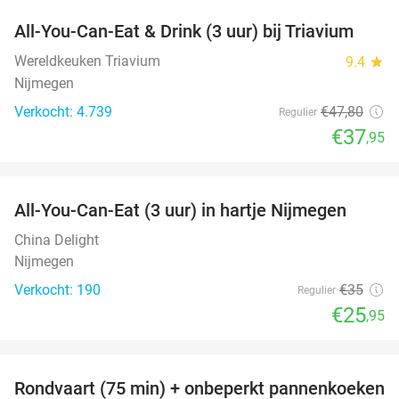
All-You-Can-Eat & Drink (3 uur) bij Triavium
21%
Wereldkeuken Triavium
9.4
star
Nijmegen
Verkocht: 4.739
€47
,80
Regulier
€37
,95
favorite_border
All-You-Can-Eat (3 uur) in hartje Nijmegen
26%
China Delight
Nijmegen
Verkocht: 190
€35
Regulier
€25
,95
favorite_border
Rondvaart (75 min) + onbeperkt pannenkoeken
30%