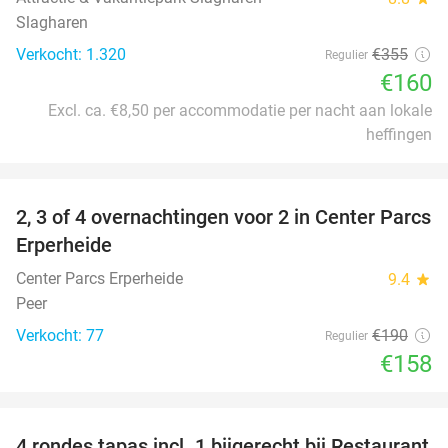
Slagharen
Verkocht: 1.320
€355
Regulier
€160
Excl. ca. €8,50 per accommodatie per nacht aan lokale
heffingen
favorite_border
2, 3 of 4 overnachtingen voor 2 in Center Parcs
17%
Erperheide
Center Parcs Erperheide
9.4
star
Peer
Verkocht: 77
€190
Regulier
€158
favorite_border
4 rondes tapas incl. 1 bijgerecht bij Restaurant