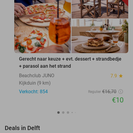
favorite_border
Gerecht naar keuze + evt. dessert + strandbedje
+ parasol aan het strand
Beachclub JUNO
7.9
star
Kijkduin (9 km)
Verkocht: 854
€16
,70
Regulier
€10
favorite_border
Deals in Delft