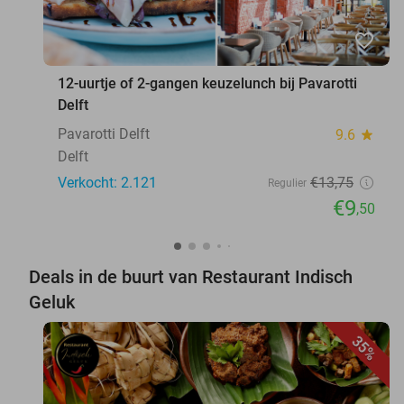
favorite_border
12-uurtje of 2-gangen keuzelunch bij Pavarotti
Delft
Pavarotti Delft
9.6
star
Delft
Verkocht: 2.121
€13
,75
Regulier
€9
,50
Deals in de buurt van Restaurant Indisch
Geluk
35%