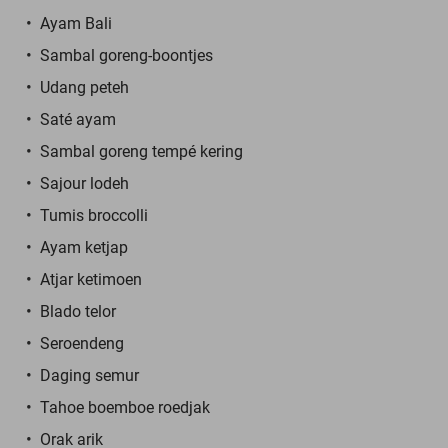
Ayam Bali
Sambal goreng-boontjes
Udang peteh
Saté ayam
Sambal goreng tempé kering
Sajour lodeh
Tumis broccolli
Ayam ketjap
Atjar ketimoen
Blado telor
Seroendeng
Daging semur
Tahoe boemboe roedjak
Orak arik