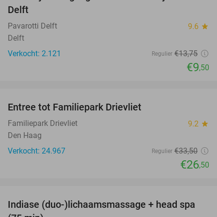
Delft
Pavarotti Delft
9.6
star
Delft
Verkocht: 2.121
€13
,75
Regulier
€9
,50
favorite_border
Entree tot Familiepark Drievliet
21%
Familiepark Drievliet
9.2
star
Den Haag
Verkocht: 24.967
€33
,50
Regulier
€26
,50
favorite_border
Indiase (duo-)lichaamsmassage + head spa
46%