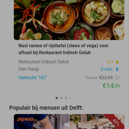
favorite_border
Nasi rames of rijsttafel (vlees of vega) voor
afhaal bij Restaurant Indisch Geluk
Restaurant Indisch Geluk
9.7
star
Den Haag
0 min.
directions_walk
Verkocht: 167
€22
,95
Regulier
€14
,95
Populair bij mensen uit Delft:
40%