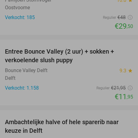
10.0
Oostvoorne
Verkocht: 185
€48
Regulier
€29
,50
favorite_border
Entree Bounce Valley (2 uur) + sokken +
46%
verkoelende slush puppy
Bounce Valley Delft
9.3
star
Delft
Verkocht: 1.158
€21
,95
Regulier
€11
,95
favorite_border
Ambachtelijke halve of hele sparerib naar
30%
keuze in Delft