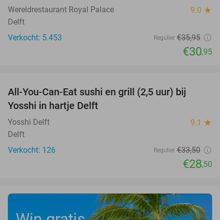
Wereldrestaurant Royal Palace
9.0
star
Delft
Verkocht: 5.453
€35
,95
Regulier
€30
,95
favorite_border
All-You-Can-Eat sushi en grill (2,5 uur) bij
15%
Yosshi in hartje Delft
Yosshi Delft
9.1
star
Delft
Verkocht: 126
€33
,50
Regulier
€28
,50
Win gratis