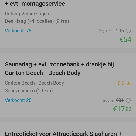
+ evt. montageservice
Hilberg Verhuizingen
Den Haag (+4 locaties) (9 km)
Verkocht: 78
€195
Regulier
€54
favorite_border
Saunadag + evt. zonnebank + drankje bij
42%
Carlton Beach - Beach Body
Carlton Beach - Beach Body
8.0
star
Scheveningen (10 km)
Verkocht: 28
€31
Regulier
€17
,90
favorite_border
Entreeticket voor Attractiepark Slagharen +