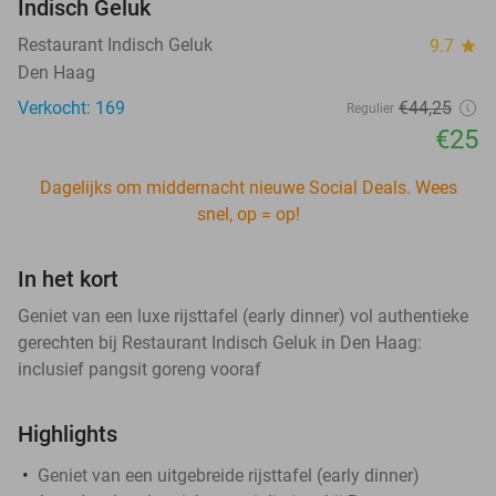
Indisch Geluk
Restaurant Indisch Geluk
9.7
star
Den Haag
Verkocht: 169
€44
,25
Regulier
€25
Dagelijks om middernacht nieuwe Social Deals. Wees
snel, op = op!
In het kort
Geniet van een luxe rijsttafel (early dinner) vol authentieke
gerechten bij Restaurant Indisch Geluk in Den Haag:
inclusief pangsit goreng vooraf
Highlights
Geniet van een uitgebreide rijsttafel (early dinner)