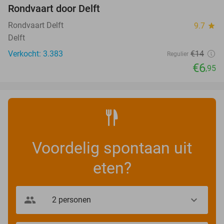
Rondvaart door Delft
50%
Rondvaart Delft
9.7
star
Delft
Verkocht: 3.383
€14
Regulier
€6
,95
Voordelig spontaan uit
eten?