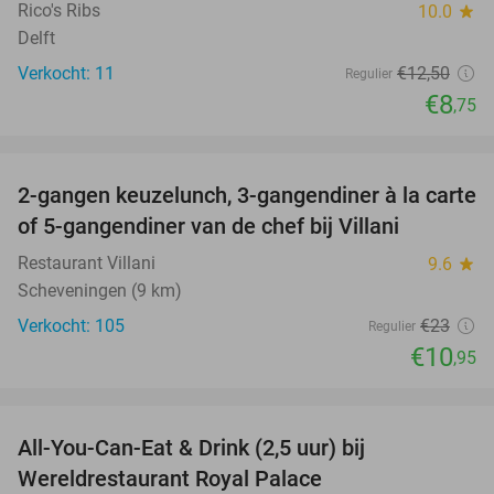
Rico's Ribs
10.0
star
Delft
Verkocht: 11
€12
,50
Regulier
€8
,75
favorite_border
2-gangen keuzelunch, 3-gangendiner à la carte
52%
of 5-gangendiner van de chef bij Villani
Restaurant Villani
9.6
star
Scheveningen (9 km)
Verkocht: 105
€23
Regulier
€10
,95
favorite_border
All-You-Can-Eat & Drink (2,5 uur) bij
14%
Wereldrestaurant Royal Palace