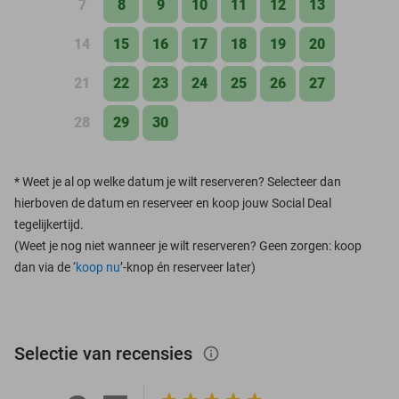
7
8
9
10
11
12
13
14
15
16
17
18
19
20
21
22
23
24
25
26
27
28
29
30
*
Weet je al op welke datum je wilt reserveren? Selecteer dan
hierboven de datum en reserveer en koop jouw Social Deal
tegelijkertijd.
(Weet je nog niet wanneer je wilt reserveren? Geen zorgen: koop
dan via de ‘
koop nu
’-knop én reserveer later)
Selectie van recensies
info_outlined