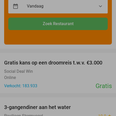
Zoek Restaurant
favorite_border
Gratis kans op een droomreis t.w.v. €3.000
Social Deal Win
Online
Gratis
Verkocht: 183.933
favorite_border
3-gangendiner aan het water
39%
Paviljoen Stormvogel
star