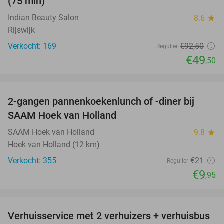
(75 min)
Indian Beauty Salon
8.6
star
Rijswijk
Verkocht: 169
€92
,50
Regulier
€49
,50
favorite_border
2-gangen pannenkoekenlunch of -diner bij
53%
SAAM Hoek van Holland
SAAM Hoek van Holland
9.8
star
Hoek van Holland (12 km)
Verkocht: 355
€21
Regulier
€9
,95
favorite_border
Verhuisservice met 2 verhuizers + verhuisbus
72%