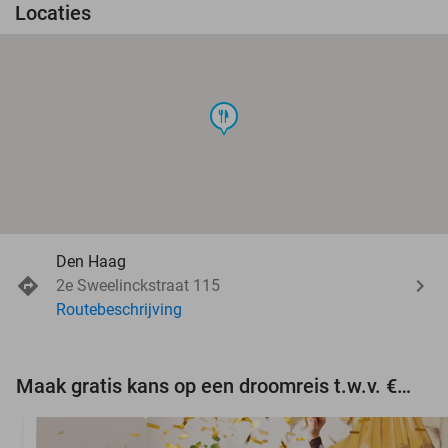
Locaties
food
Den Haag
2e Sweelinckstraat 115
Routebeschrijving
Maak gratis kans op een droomreis t.w.v. €3.000!