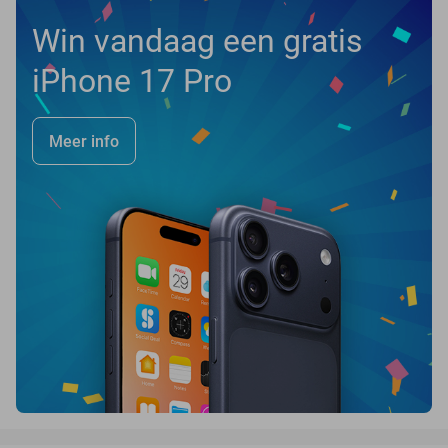
Win vandaag een gratis
iPhone 17 Pro
Meer info
favorite_border