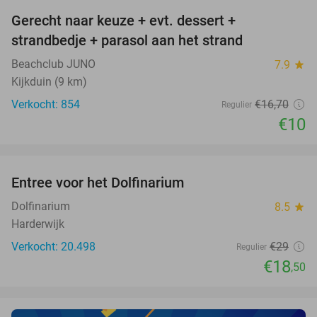
Gerecht naar keuze + evt. dessert +
40%
strandbedje + parasol aan het strand
Beachclub JUNO
7.9
star
Kijkduin (9 km)
Verkocht: 854
€16
,70
Regulier
€10
favorite_border
Entree voor het Dolfinarium
36%
NEW
TODAY
Dolfinarium
8.5
star
Harderwijk
Verkocht: 20.498
€29
Regulier
€18
,50