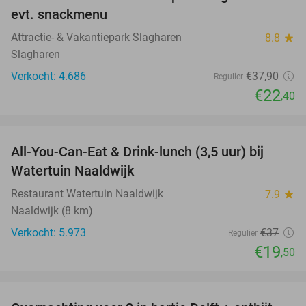
41%
evt. snackmenu
Attractie- & Vakantiepark Slagharen
8.8
star
Slagharen
Verkocht: 4.686
€37
,90
Regulier
€22
,40
favorite_border
All-You-Can-Eat & Drink-lunch (3,5 uur) bij
47%
Watertuin Naaldwijk
Restaurant Watertuin Naaldwijk
7.9
star
Naaldwijk (8 km)
Verkocht: 5.973
€37
Regulier
€19
,50
favorite_border