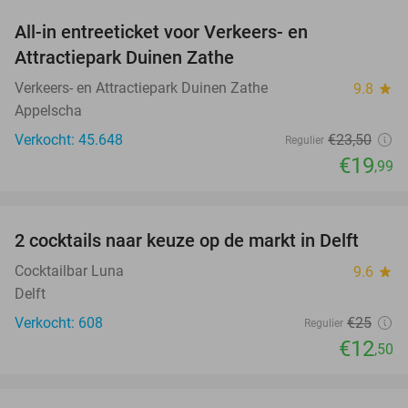
All-in entreeticket voor Verkeers- en
15%
Attractiepark Duinen Zathe
Verkeers- en Attractiepark Duinen Zathe
9.8
star
Appelscha
Verkocht: 45.648
€23
,50
Regulier
€19
,99
favorite_border
2 cocktails naar keuze op de markt in Delft
50%
Cocktailbar Luna
9.6
star
Delft
Verkocht: 608
€25
Regulier
€12
,50
favorite_border