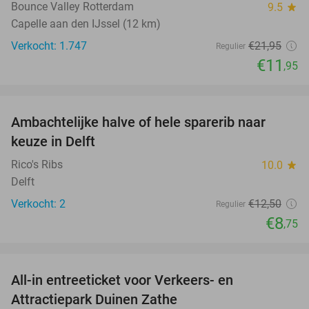
Bounce Valley Rotterdam
9.5
star
Capelle aan den IJssel (12 km)
Verkocht: 1.747
€21
,95
Regulier
€11
,95
favorite_border
Ambachtelijke halve of hele sparerib naar
30%
NEW
keuze in Delft
TODAY
Rico's Ribs
10.0
star
Delft
Verkocht: 2
€12
,50
Regulier
€8
,75
favorite_border
All-in entreeticket voor Verkeers- en
15%
Attractiepark Duinen Zathe