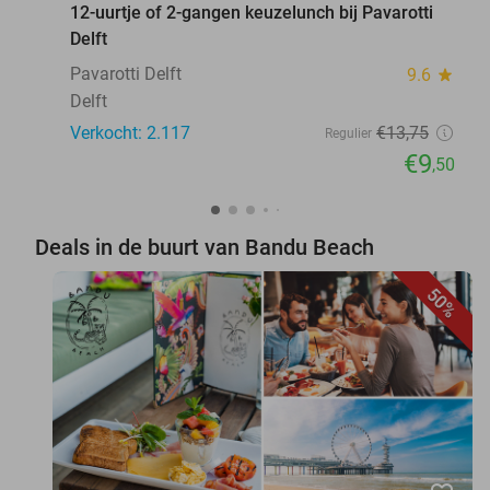
12-uurtje of 2-gangen keuzelunch bij Pavarotti
Delft
Pavarotti Delft
9.6
star
Delft
Verkocht: 2.117
€13
,75
Regulier
€9
,50
Deals in de buurt van Bandu Beach
50%