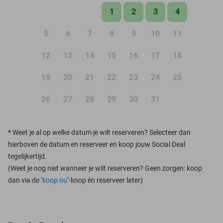
1
2
3
4
5
6
7
8
9
10
11
12
13
14
15
16
17
18
19
20
21
22
23
24
25
26
27
28
29
30
31
*
Weet je al op welke datum je wilt reserveren? Selecteer dan
hierboven de datum en reserveer en koop jouw Social Deal
tegelijkertijd.
(Weet je nog niet wanneer je wilt reserveren? Geen zorgen: koop
dan via de ‘
koop nu
’-knop én reserveer later)