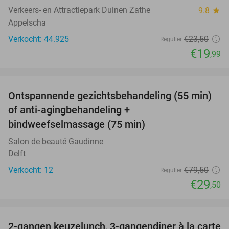
Verkeers- en Attractiepark Duinen Zathe
9.8
star
Appelscha
Verkocht: 44.925
€23
,50
Regulier
€19
,99
favorite_border
Ontspannende gezichtsbehandeling (55 min)
63%
of anti-agingbehandeling +
bindweefselmassage (75 min)
Salon de beauté Gaudinne
Delft
Verkocht: 12
€79
,50
Regulier
€29
,50
favorite_border
2-gangen keuzelunch, 3-gangendiner à la carte