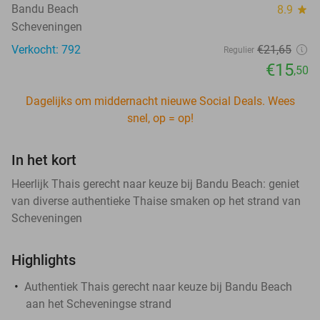
Bandu Beach
8.9
star
Scheveningen
Verkocht: 792
€21
,65
Regulier
€15
,50
Dagelijks om middernacht nieuwe Social Deals. Wees
snel, op = op!
In het kort
Heerlijk Thais gerecht naar keuze bij Bandu Beach: geniet
van diverse authentieke Thaise smaken op het strand van
Scheveningen
Highlights
Authentiek Thais gerecht naar keuze bij Bandu Beach
aan het Scheveningse strand