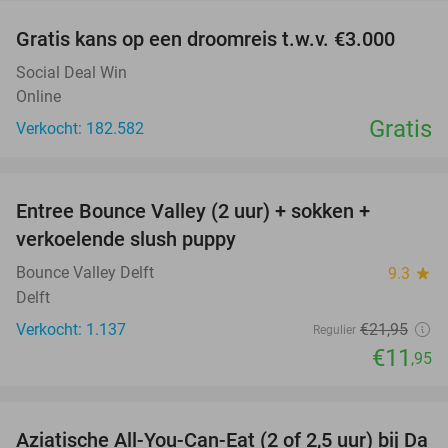
Gratis kans op een droomreis t.w.v. €3.000
Social Deal Win
Online
Gratis
Verkocht: 182.582
favorite_border
Entree Bounce Valley (2 uur) + sokken +
46%
verkoelende slush puppy
Bounce Valley Delft
9.3
star
Delft
Verkocht: 1.137
€21
,95
Regulier
€11
,95
favorite_border
Aziatische All-You-Can-Eat (2 of 2,5 uur) bij Da
30%