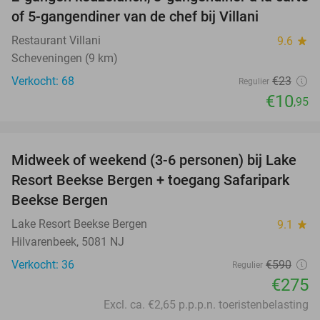
52%
NEW
of 5-gangendiner van de chef bij Villani
TODAY
Restaurant Villani
9.6
star
Scheveningen (9 km)
Verkocht: 68
€23
Regulier
€10
,95
favorite_border
Midweek of weekend (3-6 personen) bij Lake
53%
Resort Beekse Bergen + toegang Safaripark
Beekse Bergen
Lake Resort Beekse Bergen
9.1
star
Hilvarenbeek, 5081 NJ
Verkocht: 36
€590
Regulier
€275
Excl. ca. €2,65 p.p.p.n. toeristenbelasting