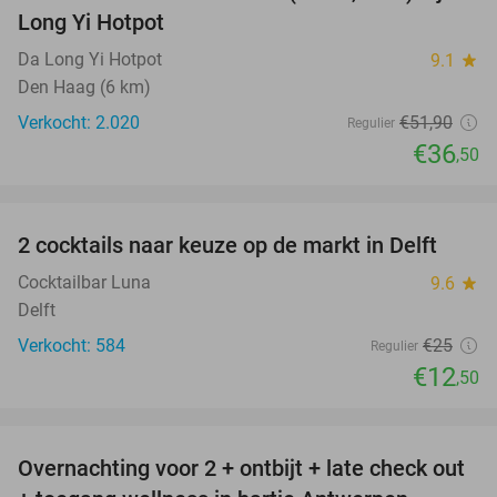
Long Yi Hotpot
Da Long Yi Hotpot
9.1
star
Den Haag (6 km)
Verkocht: 2.020
€51
,90
Regulier
€36
,50
favorite_border
2 cocktails naar keuze op de markt in Delft
50%
Cocktailbar Luna
9.6
star
Delft
Verkocht: 584
€25
Regulier
€12
,50
favorite_border
Overnachting voor 2 + ontbijt + late check out
59%