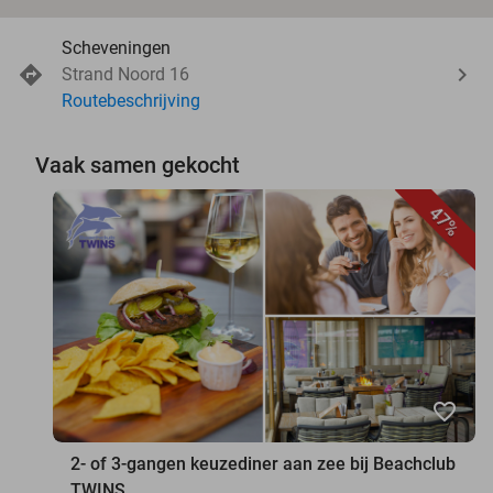
Scheveningen
Strand Noord 16
Routebeschrijving
Vaak samen gekocht
47%
favorite_border
2- of 3-gangen keuzediner aan zee bij Beachclub
TWINS