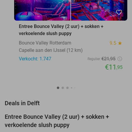
favorite_border
Entree Bounce Valley (2 uur) + sokken +
verkoelende slush puppy
Bounce Valley Rotterdam
9.5
star
Capelle aan den IJssel (12 km)
Verkocht: 1.747
€21
,95
Regulier
€11
,95
favorite_border
Deals in Delft
Entree Bounce Valley (2 uur) + sokken +
46%
NEW
verkoelende slush puppy
TODAY