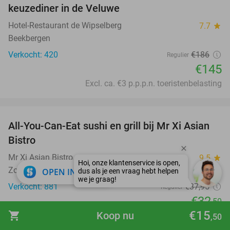
keuzediner in de Veluwe
Hotel-Restaurant de Wipselberg
7.7
star
Beekbergen
Verkocht: 420
€186
Regulier
€145
Excl. ca. €3 p.p.p.n. toeristenbelasting
favorite_border
All-You-Can-Eat sushi en grill bij Mr Xi Asian
14%
Bistro
Mr Xi Asian Bistro
9.5
star
Zoetermeer (8 km)
close
OPEN IN APP
Verkocht: 881
€37
,95
Regulier
€32
,50
€15
shopping_cart
Koop nu
favorite_border
,50