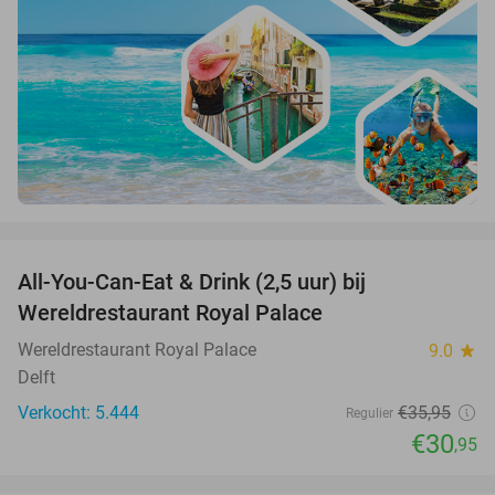
favorite_border
All-You-Can-Eat & Drink (2,5 uur) bij
14%
Wereldrestaurant Royal Palace
Wereldrestaurant Royal Palace
9.0
star
Delft
Verkocht: 5.444
€35
,95
Regulier
€30
,95
favorite_border