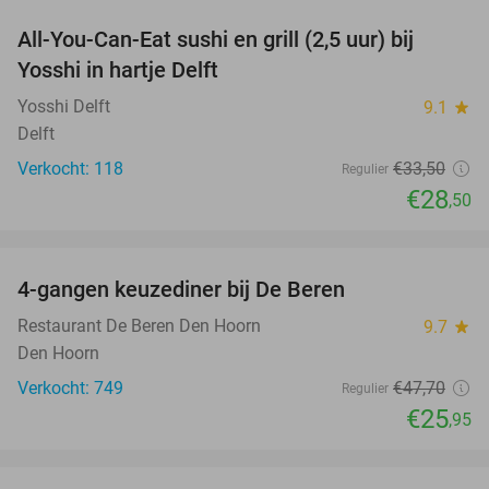
All-You-Can-Eat sushi en grill (2,5 uur) bij
15%
Yosshi in hartje Delft
Yosshi Delft
9.1
star
Delft
Verkocht: 118
€33
,50
Regulier
€28
,50
favorite_border
4-gangen keuzediner bij De Beren
46%
Restaurant De Beren Den Hoorn
9.7
star
Den Hoorn
Verkocht: 749
€47
,70
Regulier
€25
,95
favorite_border