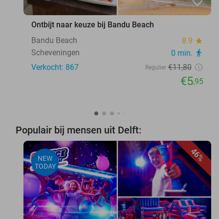
favorite_border
Ontbijt naar keuze bij Bandu Beach
Bandu Beach
8.9
star
Scheveningen
0 min.
directions_walk
Verkocht: 867
€11
,80
Regulier
€5
,95
Populair bij mensen uit Delft:
46%
NEW
TODAY