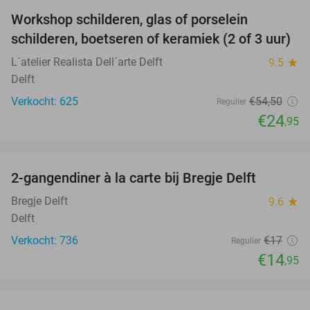
Workshop schilderen, glas of porselein
54%
schilderen, boetseren of keramiek (2 of 3 uur)
L´atelier Realista Dell´arte Delft
9.5
star
Delft
Verkocht: 625
€54
,50
Regulier
€24
,95
favorite_border
2-gangendiner à la carte bij Bregje Delft
12%
Bregje Delft
9.6
star
Delft
Verkocht: 736
€17
Regulier
€14
,95
favorite_border