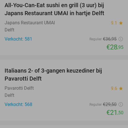
All-You-Can-Eat sushi en grill (3 uur) bij
22%
Japans Restaurant UMAI in hartje Delft
Japans Restaurant UMAI
9.1
star
Delft
Verkocht: 581
€36
,95
Regulier
€28
,95
favorite_border
Italiaans 2- of 3-gangen keuzediner bij
27%
Pavarotti Delft
Pavarotti Delft
9.6
star
Delft
Verkocht: 568
€29
,50
Regulier
€21
,50
favorite_border