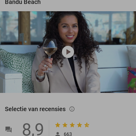
Bandu Beach
play_circle
Selectie van recensies
info_outlined
8,9
663