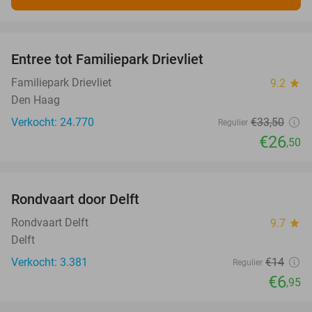
favorite_border
Entree tot Familiepark Drievliet
21%
Familiepark Drievliet
9.2
star
Den Haag
Verkocht: 24.770
€33
,50
Regulier
€26
,50
favorite_border
Rondvaart door Delft
50%
Rondvaart Delft
9.7
star
Delft
Verkocht: 3.381
€14
Regulier
€6
,95
favorite_border