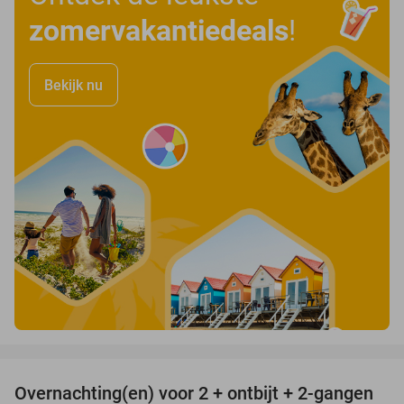
zomervakantiedeals
!
Bekijk nu
favorite_border
Overnachting(en) voor 2 + ontbijt + 2-gangen
22%