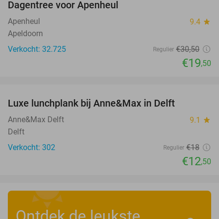
Dagentree voor Apenheul
36%
Apenheul
9.4
star
Apeldoorn
Verkocht: 32.725
€30
,50
Regulier
€19
,50
favorite_border
Luxe lunchplank bij Anne&Max in Delft
31%
Anne&Max Delft
9.1
star
Delft
Verkocht: 302
€18
Regulier
€12
,50
Ontdek de leukste