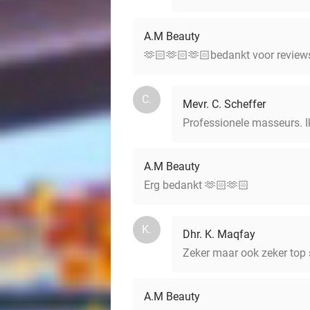
A.M Beauty
🫶🏻🫶🏻🫶🏻bedankt voor review
C.
Mevr. C. Scheffer
Professionele masseurs. I
A.M Beauty
Erg bedankt 🫶🏻🫶🏻
K.
Dhr. K. Maqfay
Zeker maar ook zeker top s
A.M Beauty