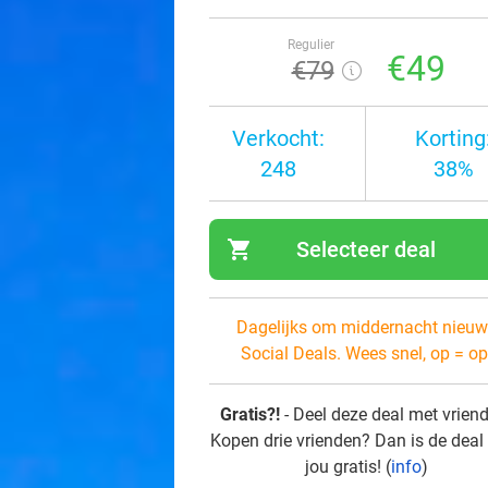
Regulier
€49
€79
Verkocht:
Korting
248
38%
shopping_cart
Selecteer deal
navi
Dagelijks om middernacht nieuw
Social Deals. Wees snel, op = op
Gratis?!
- Deel deze deal met vrien
Kopen drie vrienden? Dan is de deal
jou gratis! (
info
)