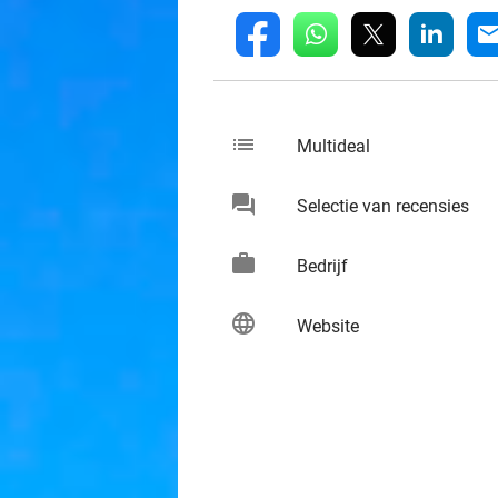
whatsapp
linkedin
fb
mai
list
keybo
Multideal
chat
keybo
Selectie van recensies
work
keybo
Bedrijf
language
keybo
Website