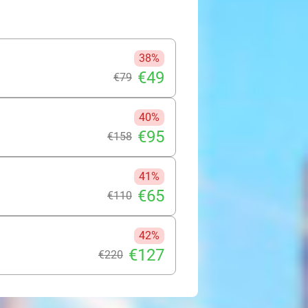
38%
€49
€79
40%
€95
€158
41%
€65
€110
42%
€127
€220