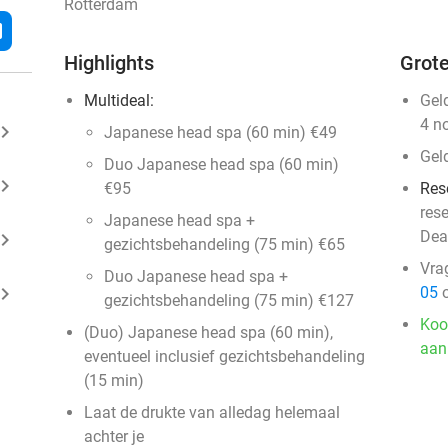
Rotterdam
l
Highlights
Grote
Multideal:
Gel
4 n
ard_arrow_right
Japanese head spa (60 min) €49
Gel
Duo Japanese head spa (60 min)
ard_arrow_right
€95
Res
res
Japanese head spa +
Dea
ard_arrow_right
gezichtsbehandeling (75 min) €65
Vra
Duo Japanese head spa +
ard_arrow_right
05
o
gezichtsbehandeling (75 min) €127
Koo
(Duo) Japanese head spa (60 min),
aan
eventueel inclusief gezichtsbehandeling
(15 min)
Laat de drukte van alledag helemaal
achter je