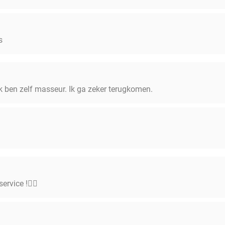
s
k ben zelf masseur. Ik ga zeker terugkomen.
ervice !👍🏽