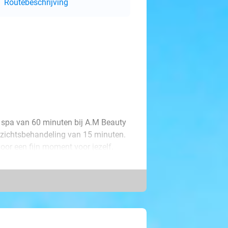
Routebeschrijving
d spa van 60 minuten bij A.M Beauty
ezichtsbehandeling van 15 minuten.
oor een fijn moment voor jezelf.
m jouw beste vriend(in), zus, moeder
dagje bij deze prachtige salon.
en gezichtsbehandeling en gaan