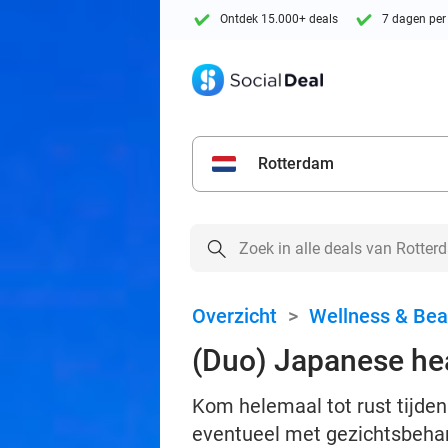
Ontdek 15.000+ deals
7 dagen per
Rotterdam
Overzicht
>
Wellness & Bea
(Duo) Japanese hea
Kom helemaal tot rust tijde
eventueel met gezichtsbehan