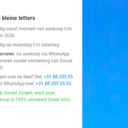
 kleine letters
dig vanaf moment van aankoop t/m
ov 2026
dig op maandag t/m zaterdag
erveren:
na aankoop via WhatsApp
erveren (onder vermelding van Social
l)
gen over de deal? Bel:
+31 88 205 05
f WhatsApp met:
+31 88 205 05 05
p zonder zorgen, want jouw
koop is 100% verzekerd (meer info)