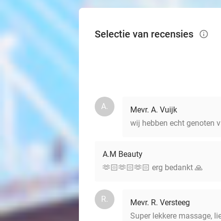
Selectie van recensies
info_outlined
A.
Mevr. A. Vuijk
wij hebben echt genoten va
A.M Beauty
🫶🏻🫶🏻🫶🏻 erg bedankt 🙏
R.
Mevr. R. Versteeg
Super lekkere massage, li