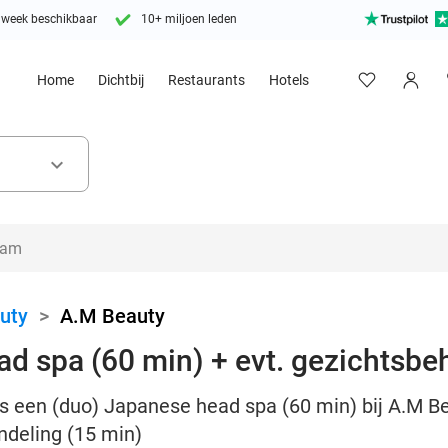
 week beschikbaar
10+ miljoen leden
Home
Dichtbij
Restaurants
Hotels
keyboard_arrow_down
uty
>
A.M Beauty
d spa (60 min) + evt. gezichtsbe
ns een (duo) Japanese head spa (60 min) bij A.M B
deling (15 min)