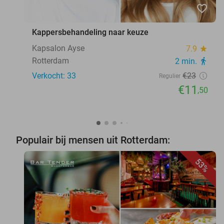
favorite_border
Kappersbehandeling naar keuze
Kapsalon Ayse
7.9
star
Rotterdam
2 min.
directions_walk
Verkocht: 33
€23
Regulier
€11
,50
Populair bij mensen uit Rotterdam:
53%