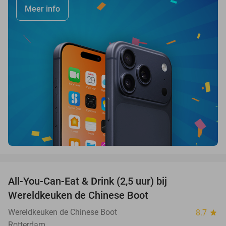
Meer info
favorite_border
All-You-Can-Eat & Drink (2,5 uur) bij
14%
Wereldkeuken de Chinese Boot
Wereldkeuken de Chinese Boot
8.7
star
Rotterdam