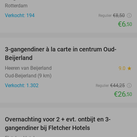
Rotterdam
Verkocht: 194
€8
,50
Regulier
€6
,50
favorite_border
3-gangendiner à la carte in centrum Oud-
40%
Beijerland
Heeren van Beijerland
9.0
star
Oud-Beijerland (9 km)
Verkocht: 1.302
€44
,25
Regulier
€26
,50
favorite_border
Overnachting voor 2 + evt. ontbijt en 3-
gangendiner bij Fletcher Hotels