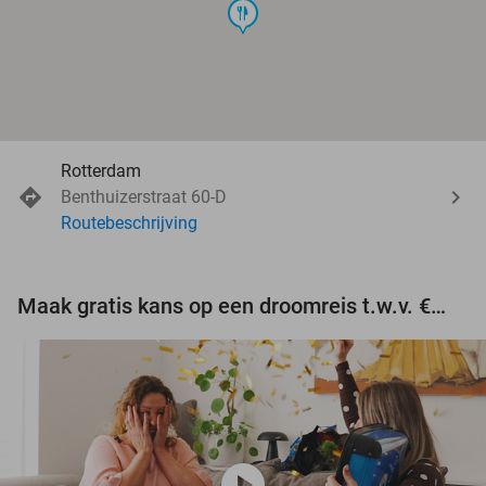
food
Rotterdam
Benthuizerstraat 60-D
Routebeschrijving
Maak gratis kans op een droomreis t.w.v. €3.000!
play_circle