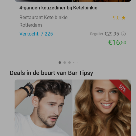
4-gangen keuzediner bij Ketelbinkie
Restaurant Ketelbinkie
9.0
star
Rotterdam
Verkocht: 7.225
€29
,95
Regulier
€16
,50
Deals in de buurt van Bar Tipsy
50%