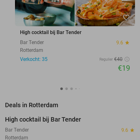
favorite_border
High cocktail bij Bar Tender
Bar Tender
9.6
star
Rotterdam
Verkocht: 35
€40
Regulier
€19
favorite_border
Deals in Rotterdam
High cocktail bij Bar Tender
53%
Bar Tender
9.6
star
Rotterdam