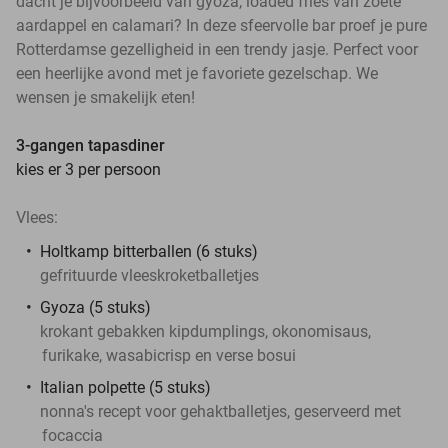
dacht je bijvoorbeeld van gyoza, loaded fries van zoete
aardappel en calamari? In deze sfeervolle bar proef je pure
Rotterdamse gezelligheid in een trendy jasje. Perfect voor
een heerlijke avond met je favoriete gezelschap. We
wensen je smakelijk eten!
3-gangen tapasdiner
kies er 3 per persoon
Vlees:
Holtkamp bitterballen (6 stuks)
gefrituurde vleeskroketballetjes
Gyoza (5 stuks)
krokant gebakken kipdumplings, okonomisaus,
furikake, wasabicrisp en verse bosui
Italian polpette (5 stuks)
nonna's recept voor gehaktballetjes, geserveerd met
focaccia