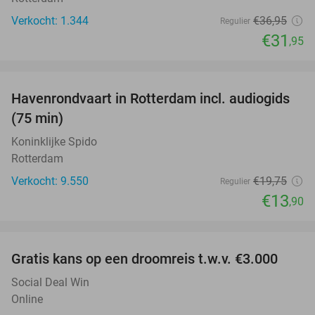
Verkocht: 1.344
€36
,95
Regulier
€31
,95
favorite_border
Havenrondvaart in Rotterdam incl. audiogids
30%
(75 min)
Koninklijke Spido
Rotterdam
Verkocht: 9.550
€19
,75
Regulier
€13
,90
favorite_border
Gratis kans op een droomreis t.w.v. €3.000
Social Deal Win
Online