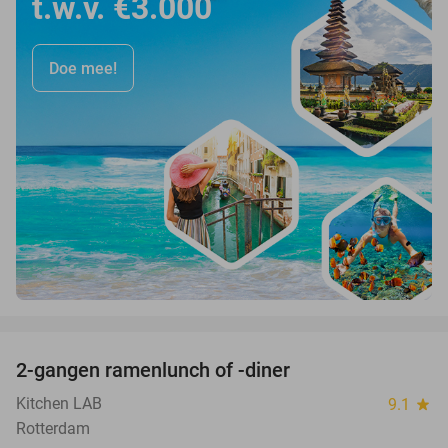
t.w.v. €3.000
Doe mee!
favorite_border
2-gangen ramenlunch of -diner
34%
Kitchen LAB
9.1
star
Rotterdam