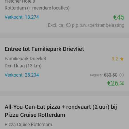
Fletcher Hotels
Rotterdam (+ meerdere locaties)
€45
Verkocht: 18.274
Excl. ca. €3 p.p.p.n. toeristenbelasting
favorite_border
Entree tot Familiepark Drievliet
21%
Familiepark Drievliet
9.2
star
Den Haag (13 km)
Verkocht: 25.234
€33
,50
Regulier
€26
,50
favorite_border
All-You-Can-Eat pizza + rondvaart (2 uur) bij
22%
Pizza Cruise Rotterdam
Pizza Cruise Rotterdam