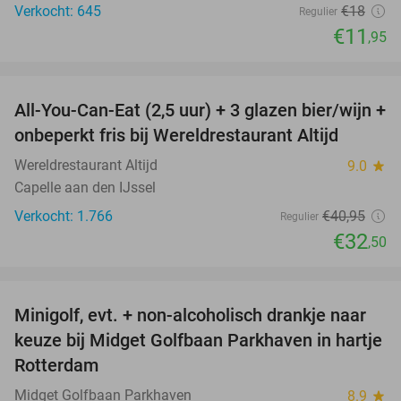
Verkocht: 645
€18
Regulier
€11
,95
favorite_border
All-You-Can-Eat (2,5 uur) + 3 glazen bier/wijn +
21%
onbeperkt fris bij Wereldrestaurant Altijd
Wereldrestaurant Altijd
9.0
star
Capelle aan den IJssel
Verkocht: 1.766
€40
,95
Regulier
€32
,50
favorite_border
Minigolf, evt. + non-alcoholisch drankje naar
24%
keuze bij Midget Golfbaan Parkhaven in hartje
Rotterdam
Midget Golfbaan Parkhaven
8.9
star