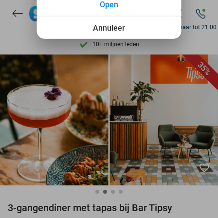
Open
7 dagen per week beschikbaar
10+ miljoen leden
Annuleer
Bereikbaar tot 21:00
9,4
op basis van
206.210 reviews
Ontdek 15.000+ deals
35%
7 dagen per week beschikbaar
10+ miljoen leden
favorite_border
3-gangendiner met tapas bij Bar Tipsy