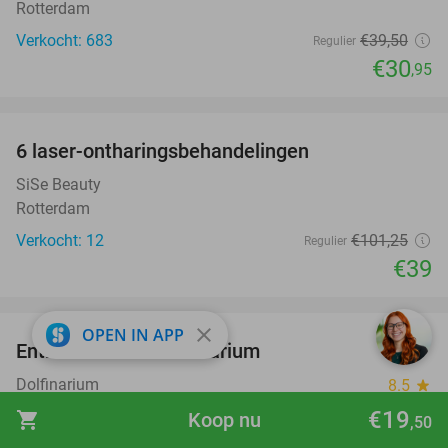
Rotterdam
Verkocht: 683
€39
,50
Regulier
€30
,95
favorite_border
6 laser-ontharingsbehandelingen
61%
SiSe Beauty
Rotterdam
Verkocht: 12
€101
,25
Regulier
€39
favorite_border
close
OPEN IN APP
Entree voor het Dolfinarium
36%
Dolfinarium
8.5
star
Harderwijk
€19
shopping_cart
Koop nu
,50
Verkocht: 21.057
€29
Regulier