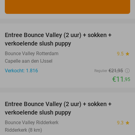
favorite_border
Entree Bounce Valley (2 uur) + sokken +
46%
verkoelende slush puppy
Bounce Valley Rotterdam
9.5
star
Capelle aan den IJssel
Verkocht: 1.816
€21
,95
Regulier
€11
,95
favorite_border
Entree Bounce Valley (2 uur) + sokken +
46%
verkoelende slush puppy
Bounce Valley Ridderkerk
9.3
star
Ridderkerk (8 km)