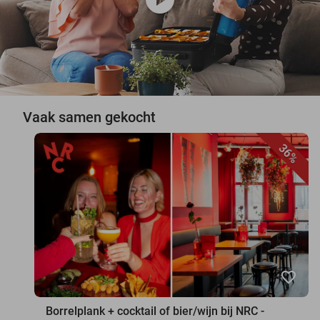
Vaak samen gekocht
36%
favorite_border
Borrelplank + cocktail of bier/wijn bij NRC -