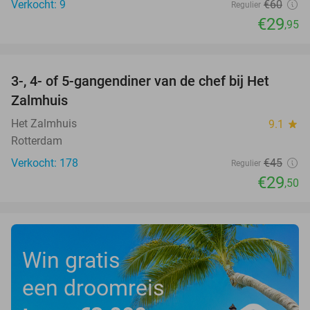
Verkocht: 9
€60
Regulier
€29
,95
favorite_border
3-, 4- of 5-gangendiner van de chef bij Het
34%
Zalmhuis
Het Zalmhuis
9.1
star
Rotterdam
Verkocht: 178
€45
Regulier
€29
,50
Win gratis
een droomreis