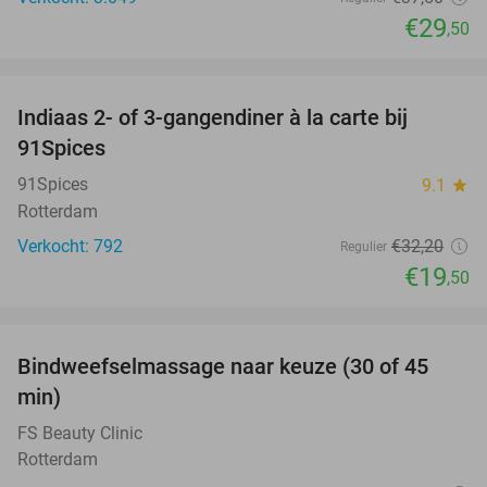
€29
,50
favorite_border
Indiaas 2- of 3-gangendiner à la carte bij
39%
91Spices
91Spices
9.1
star
Rotterdam
Verkocht: 792
€32
,20
Regulier
€19
,50
favorite_border
Bindweefselmassage naar keuze (30 of 45
50%
min)
FS Beauty Clinic
Rotterdam