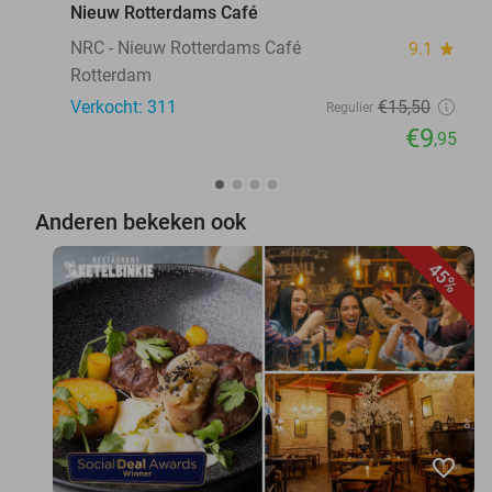
Nieuw Rotterdams Café
NRC - Nieuw Rotterdams Café
9.1
star
Rotterdam
Verkocht: 311
€15
,50
Regulier
€9
,95
Anderen bekeken ook
45%
favorite_border