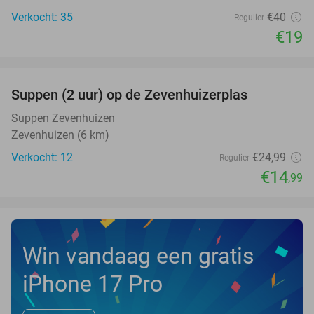
Verkocht: 35
€40
Regulier
€19
favorite_border
Suppen (2 uur) op de Zevenhuizerplas
40%
NEW
TODAY
Suppen Zevenhuizen
Zevenhuizen (6 km)
Verkocht: 12
€24
,99
Regulier
€14
,99
Win vandaag een gratis
iPhone 17 Pro