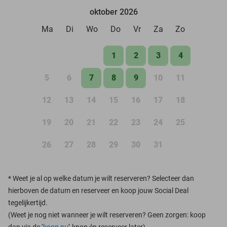
oktober 2026
Ma
Di
Wo
Do
Vr
Za
Zo
1
2
3
4
5
6
7
8
9
10
11
12
13
14
15
16
17
18
19
20
21
22
23
24
25
26
27
28
29
30
31
*
Weet je al op welke datum je wilt reserveren? Selecteer dan
hierboven de datum en reserveer en koop jouw Social Deal
tegelijkertijd.
(Weet je nog niet wanneer je wilt reserveren? Geen zorgen: koop
dan via de ‘
koop nu
’-knop én reserveer later)