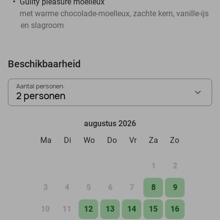
Guilty pleasure moelleux
met warme chocolade-moelleux, zachte kern, vanille-ijs
en slagroom
Beschikbaarheid
Aantal personen:
2 personen
augustus 2026
Ma
Di
Wo
Do
Vr
Za
Zo
1
2
3
4
5
6
7
8
9
10
11
12
13
14
15
16