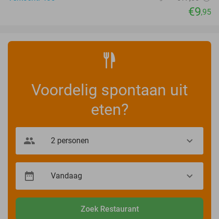
€9
,95
Voordelig spontaan uit
eten?
Zoek Restaurant