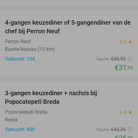
favorite_border
4-gangen keuzediner of 5-gangendiner van de
36%
chef bij Perron Neuf
Perron Neuf
9.5
star
Baarle-Nassau (15 km)
Verkocht: 154
€49
,95
Regulier
€31
,95
favorite_border
3-gangen keuzediner + nacho's bij
40%
Popocatepetl Breda
Popocatepetl Breda
9.4
star
Breda
Verkocht: 900
€43
,35
Regulier