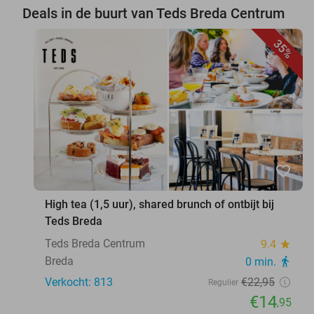
Deals in de buurt van Teds Breda Centrum
35%
favorite_border
High tea (1,5 uur), shared brunch of ontbijt bij
Teds Breda
Teds Breda Centrum
9.4
star
Breda
0 min.
directions_walk
Verkocht: 813
€22
,95
Regulier
€14
,95