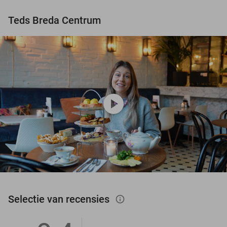
Teds Breda Centrum
play_circle
Selectie van recensies
info_outlined