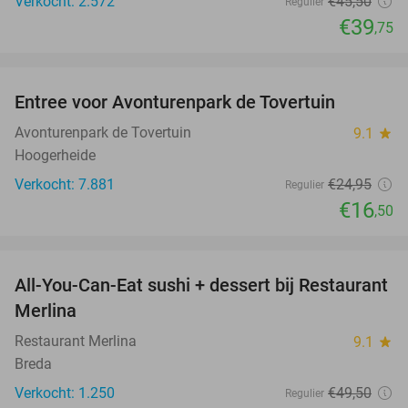
Verkocht: 2.572
€45
,50
Regulier
€39
,75
favorite_border
Entree voor Avonturenpark de Tovertuin
34%
Avonturenpark de Tovertuin
9.1
star
Hoogerheide
Verkocht: 7.881
€24
,95
Regulier
€16
,50
favorite_border
All-You-Can-Eat sushi + dessert bij Restaurant
39%
Merlina
Restaurant Merlina
9.1
star
Breda
Verkocht: 1.250
€49
,50
Regulier