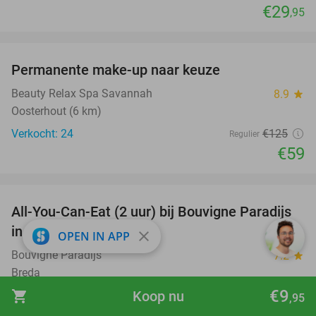
€29
,95
favorite_border
Permanente make-up naar keuze
53%
Beauty Relax Spa Savannah
8.9
star
Oosterhout (6 km)
Verkocht: 24
€125
Regulier
€59
favorite_border
All-You-Can-Eat (2 uur) bij Bouvigne Paradijs
21%
in hartje Breda
close
OPEN IN APP
Bouvigne Paradijs
7.2
star
Breda
€9
shopping_cart
Koop nu
Verkocht: 243
€28
,50
Regulier
,95
€22
,50