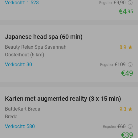
Verkocht: 1.523
€9
,90
Regulier
€4
,95
favorite_border
Japanese head spa (60 min)
55%
Beauty Relax Spa Savannah
8.9
star
Oosterhout (6 km)
Verkocht: 30
€109
Regulier
€49
favorite_border
Karten met augmented reality (3 x 15 min)
35%
BattleKart Breda
9.3
star
Breda
Verkocht: 580
€60
Regulier
€39