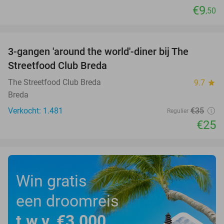
€9
,50
favorite_border
3-gangen 'around the world'-diner bij The
29%
Streetfood Club Breda
The Streetfood Club Breda
9.7
star
Breda
Verkocht: 1.481
€35
Regulier
€25
Win gratis
een droomreis
t.w.v. €3.000