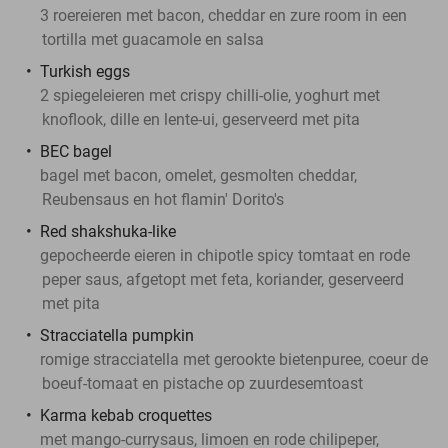
3 roereieren met bacon, cheddar en zure room in een
tortilla met guacamole en salsa
Turkish eggs
2 spiegeleieren met crispy chilli-olie, yoghurt met
knoflook, dille en lente-ui, geserveerd met pita
BEC bagel
bagel met bacon, omelet, gesmolten cheddar,
Reubensaus en hot flamin' Dorito's
Red shakshuka-like
gepocheerde eieren in chipotle spicy tomtaat en rode
peper saus, afgetopt met feta, koriander, geserveerd
met pita
Stracciatella pumpkin
romige stracciatella met gerookte bietenpuree, coeur de
boeuf-tomaat en pistache op zuurdesemtoast
Karma kebab croquettes
met mango-currysaus, limoen en rode chilipeper,