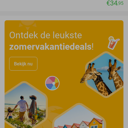
€34
,95
Ontdek de leukste
zomervakantiedeals
!
Bekijk nu