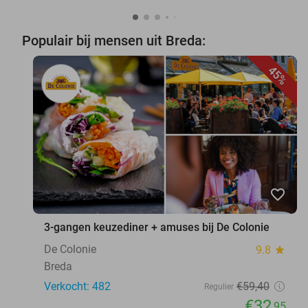
Populair bij mensen uit Breda:
45%
favorite_border
3-gangen keuzediner + amuses bij De Colonie
De Colonie
9.8
star
Breda
Verkocht: 482
€59
,40
Regulier
€32
,95