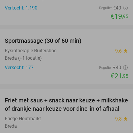
Verkocht: 1.190
€40
Regulier
€19
,95
favorite_border
Sportmassage (30 of 60 min)
45%
Fysiotherapie Ruitersbos
9.6
star
Breda (+1 locatie)
Verkocht: 177
€40
Regulier
€21
,95
favorite_border
Friet met saus + snack naar keuze + milkshake
50%
of drankje naar keuze voor dine-in of afhaal
Frietje Houtmarkt
9.8
star
Breda