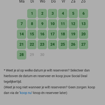
Ma
Di
Wo
Do
Vr
Za
Zo
1
2
3
4
5
6
7
8
9
10
11
12
13
14
15
16
17
18
19
20
21
22
23
24
25
26
27
28
29
30
*
Weet je al op welke datum je wilt reserveren? Selecteer dan
hierboven de datum en reserveer en koop jouw Social Deal
tegelijkertijd.
(Weet je nog niet wanneer je wilt reserveren? Geen zorgen: koop
dan via de ‘
koop nu
’-knop én reserveer later)