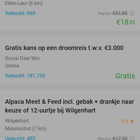
Etten-Leur (6 km)
Verkocht: 668
€31
,85
Regulier
€18
,95
favorite_border
Gratis kans op een droomreis t.w.v. €3.000
Social Deal Win
Online
Gratis
Verkocht: 181.733
favorite_border
Alpaca Meet & Feed incl. gebak + drankje naar
43%
keuze of 12-uurtje bij Wilgenhart
Wilgenhart
9.8
star
Molenschot (7 km)
Verkocht: 485
€17
,50
Regulier