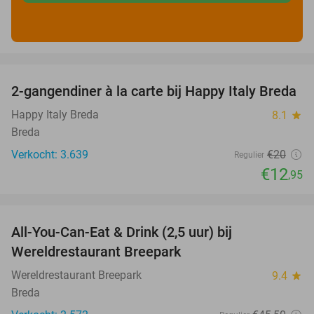
favorite_border
2-gangendiner à la carte bij Happy Italy Breda
35%
Happy Italy Breda
8.1
star
Breda
Verkocht: 3.639
€20
Regulier
€12
,95
favorite_border
All-You-Can-Eat & Drink (2,5 uur) bij
13%
Wereldrestaurant Breepark
Wereldrestaurant Breepark
9.4
star
Breda