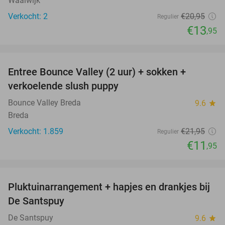
Waalwijk
Verkocht: 2
€20
,95
Regulier
€13
,95
favorite_border
Entree Bounce Valley (2 uur) + sokken +
46%
verkoelende slush puppy
Bounce Valley Breda
9.6
star
Breda
Verkocht: 1.859
€21
,95
Regulier
€11
,95
favorite_border
Pluktuinarrangement + hapjes en drankjes bij
41%
De Santspuy
De Santspuy
9.6
star