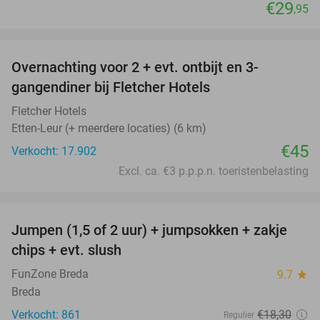
€29
,95
favorite_border
Overnachting voor 2 + evt. ontbijt en 3-
gangendiner bij Fletcher Hotels
Fletcher Hotels
Etten-Leur (+ meerdere locaties) (6 km)
€45
Verkocht: 17.902
Excl. ca. €3 p.p.p.n. toeristenbelasting
favorite_border
Jumpen (1,5 of 2 uur) + jumpsokken + zakje
48%
chips + evt. slush
FunZone Breda
9.7
star
Breda
Verkocht: 861
€18
,30
Regulier