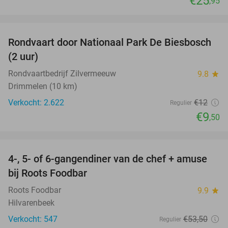
€25
,95
favorite_border
Rondvaart door Nationaal Park De Biesbosch
21%
(2 uur)
Rondvaartbedrijf Zilvermeeuw
9.8
star
Drimmelen (10 km)
Verkocht: 2.622
€12
Regulier
€9
,50
favorite_border
4-, 5- of 6-gangendiner van de chef + amuse
35%
bij Roots Foodbar
Roots Foodbar
9.9
star
Hilvarenbeek
Verkocht: 547
€53
,50
Regulier