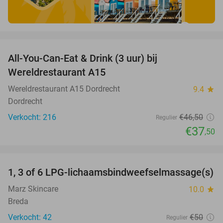
favorite_border
All-You-Can-Eat & Drink (3 uur) bij
19%
Wereldrestaurant A15
Wereldrestaurant A15 Dordrecht
9.4
star
Dordrecht
Verkocht: 216
€46
,50
Regulier
€37
,50
favorite_border
1, 3 of 6 LPG-lichaamsbindweefselmassage(s)
40%
Marz Skincare
10.0
star
Breda
Verkocht: 42
€50
Regulier