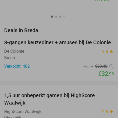
favorite_border
Deals in Breda
3-gangen keuzediner + amuses bij De Colonie
45%
De Colonie
9.8
star
Breda
Verkocht: 482
€59
,40
Regulier
€32
,95
favorite_border
1,5 uur onbeperkt gamen bij HighScore
33%
NEW
Waalwijk
TODAY
HighScore Waalwijk
9.5
star