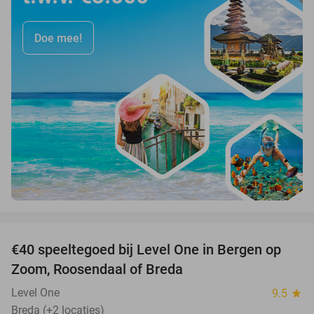
Doe mee!
favorite_border
€40 speeltegoed bij Level One in Bergen op
50%
Zoom, Roosendaal of Breda
Level One
9.5
star
Breda (+2 locaties)