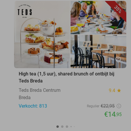
35%
favorite_border
High tea (1,5 uur), shared brunch of ontbijt bij
Teds Breda
Teds Breda Centrum
9.4
star
Breda
Verkocht: 813
€22
,95
Regulier
€14
,95