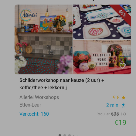
46%
favorite_border
Schilderworkshop naar keuze (2 uur) +
koffie/thee + lekkernij
Allerlei Workshops
9.8
star
Etten-Leur
2 min.
directions_walk
Verkocht: 160
€35
Regulier
€19