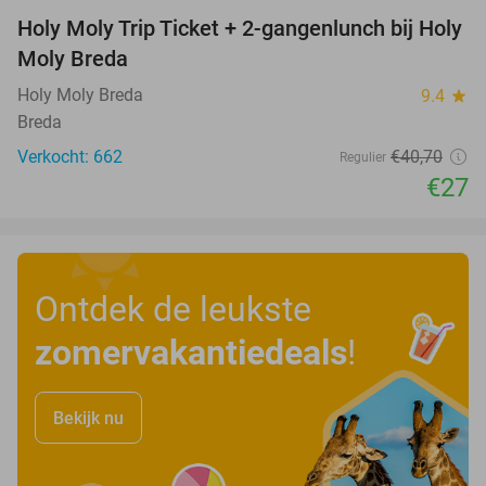
Holy Moly Trip Ticket + 2-gangenlunch bij Holy
34%
Moly Breda
Holy Moly Breda
9.4
star
Breda
Verkocht: 662
€40
,70
Regulier
€27
Ontdek de leukste
zomervakantiedeals
!
Bekijk nu