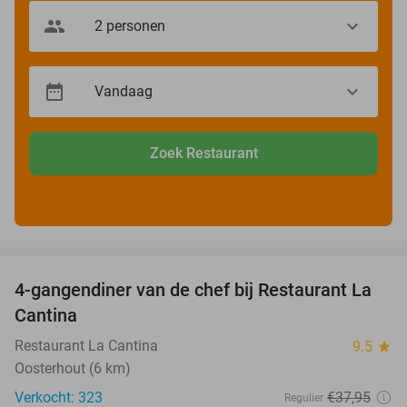
Zoek Restaurant
favorite_border
4-gangendiner van de chef bij Restaurant La
32%
Cantina
Restaurant La Cantina
9.5
star
Oosterhout (6 km)
Verkocht: 323
€37
,95
Regulier