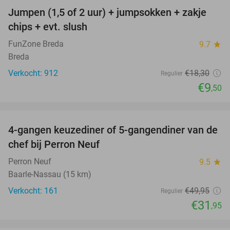
Jumpen (1,5 of 2 uur) + jumpsokken + zakje
48%
chips + evt. slush
FunZone Breda
9.7
star
Breda
Verkocht: 912
€18
,30
Regulier
€9
,50
favorite_border
4-gangen keuzediner of 5-gangendiner van de
36%
chef bij Perron Neuf
Perron Neuf
9.5
star
Baarle-Nassau (15 km)
Verkocht: 161
€49
,95
Regulier
€31
,95
favorite_border