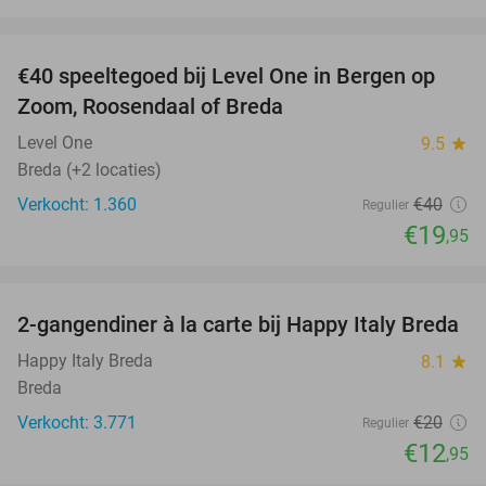
favorite_border
€40 speeltegoed bij Level One in Bergen op
50%
Zoom, Roosendaal of Breda
Level One
9.5
star
Breda (+2 locaties)
Verkocht: 1.360
€40
Regulier
€19
,95
favorite_border
2-gangendiner à la carte bij Happy Italy Breda
35%
Happy Italy Breda
8.1
star
Breda
Verkocht: 3.771
€20
Regulier
€12
,95