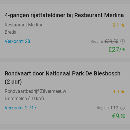
favorite_border
4-gangen rijsttafeldiner bij Restaurant Merlina
29%
Restaurant Merlina
9.1
star
Breda
Verkocht: 28
€39
,50
Regulier
€27
,95
favorite_border
Rondvaart door Nationaal Park De Biesbosch
21%
(2 uur)
Rondvaartbedrijf Zilvermeeuw
9.8
star
Drimmelen (10 km)
Verkocht: 2.717
€12
Regulier
€9
,50
favorite_border