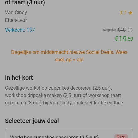
of taart (3 uur)
Van Cindy
9.7
star
Etten-Leur
Verkocht: 137
€40
Regulier
€19
,50
Dagelijks om middernacht nieuwe Social Deals. Wees
snel, op = op!
In het kort
Gezellige workshop cupcakes decoreren (2,5 uur),
workshop dripcake maken (2,5 uur) of workshop taart
decoreren (3 uur) bij Van Cindy: inclusief koffie en thee
Selecteer jouw deal
Workshop cupcakes decoreren (2,5 uur)
51%