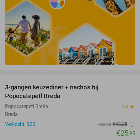
favorite_border
3-gangen keuzediner + nacho's bij
40%
Popocatepetl Breda
Popocatepetl Breda
9.4
star
Breda
Verkocht: 920
€43
,35
Regulier
€25
,95