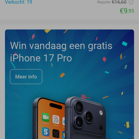
Verkocht: 19
€16
,60
Regulier
€9
,95
Win vandaag een gratis
iPhone 17 Pro
Meer info