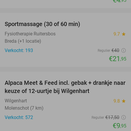
,95
favorite_border
Sportmassage (30 of 60 min)
45%
Fysiotherapie Ruitersbos
9.7
star
Breda (+1 locatie)
Verkocht: 193
€40
Regulier
€21
,95
favorite_border
Alpaca Meet & Feed incl. gebak + drankje naar
43%
keuze of 12-uurtje bij Wilgenhart
Wilgenhart
9.8
star
Molenschot (7 km)
Verkocht: 572
€17
,50
Regulier
€9
,95