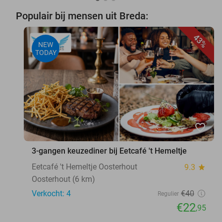
Populair bij mensen uit Breda:
43%
NEW
TODAY
favorite_border
3-gangen keuzediner bij Eetcafé 't Hemeltje
Eetcafé 't Hemeltje Oosterhout
9.3
star
Oosterhout (6 km)
Verkocht: 4
€40
Regulier
€22
,95