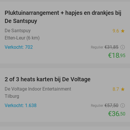
Pluktuinarrangement + hapjes en drankjes bij
41%
De Santspuy
De Santspuy
9.6
star
Etten-Leur (6 km)
Verkocht: 702
€31
,85
Regulier
€18
,95
favorite_border
2 of 3 heats karten bij De Voltage
37%
De Voltage Indoor Entertainment
8.7
star
Tilburg
Verkocht: 1.638
€57
,50
Regulier
€36
,50
favorite_border