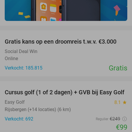
favorite_border
Gratis kans op een droomreis t.w.v. €3.000
Social Deal Win
Online
Gratis
Verkocht: 185.815
favorite_border
Cursus golf (1 of 2 dagen) + GVB bij Easy Golf
60%
Easy Golf
8.1
star
Rijsbergen (+14 locaties) (6 km)
Verkocht: 692
€249
Regulier
€99