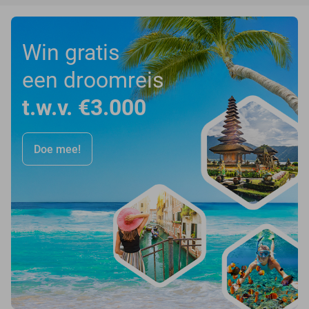
Win gratis
een droomreis
t.w.v. €3.000
Doe mee!