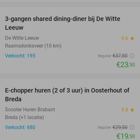
favorite_border
3-gangen shared dining-diner bij De Witte
37%
Leeuw
De Witte Leeuw
9.6
star
Raamsdonksveer (10 km)
Verkocht: 195
€37
,50
Regulier
€23
,50
favorite_border
E-chopper huren (2 of 3 uur) in Oosterhout of
34%
Breda
Scooter Huren Brabant
9.8
star
Breda (+1 locatie)
Verkocht: 680
€29
,50
Regulier
€19
,50