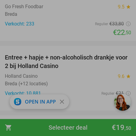
Go Fresh Foodbar
9.5
star
Breda
Verkocht: 233
€33
,80
Regulier
€22
,50
favorite_border
Entree + hapje + non-alcoholisch drankje voor
52%
2 bij Holland Casino
Holland Casino
9.6
star
Breda (+12 locaties)
Verkocht: 10.881
€21
Regulier
€10
close
OPEN IN APP
favorite_border
Overnachting voor 2 + ontbijt + diner + tour
€19
17%
shopping_cart
Selecteer deal
,50
whiskystokerij + meer bij Bus Whisky Distillers