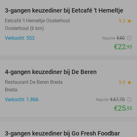
3-gangen keuzediner bij Eetcafé 't Hemeltje
43%
Eetcafé 't Hemeltje Oosterhout
9.3
star
Oosterhout (6 km)
Verkocht: 553
€40
Regulier
€22
,95
favorite_border
4-gangen keuzediner bij De Beren
46%
Restaurant De Beren Breda
9.6
star
Breda
Verkocht: 1.866
€47
,70
Regulier
€25
,95
favorite_border
3-gangen keuzediner bij Go Fresh Foodbar
33%