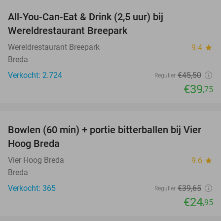
All-You-Can-Eat & Drink (2,5 uur) bij
13%
Wereldrestaurant Breepark
Wereldrestaurant Breepark
9.4
star
Breda
Verkocht: 2.724
€45
,50
Regulier
€39
,75
favorite_border
Bowlen (60 min) + portie bitterballen bij Vier
37%
Hoog Breda
Vier Hoog Breda
9.6
star
Breda
Verkocht: 365
€39
,65
Regulier
€24
,95
favorite_border