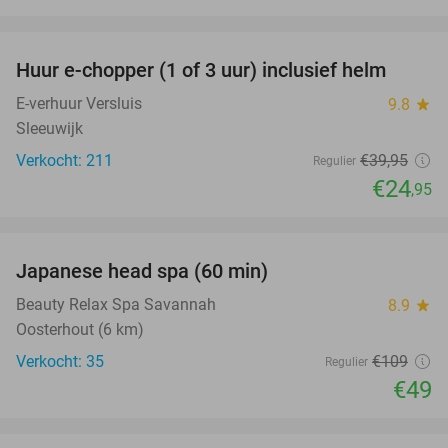
favorite_border
Huur e-chopper (1 of 3 uur) inclusief helm
38%
E-verhuur Versluis
9.8
star
Sleeuwijk
Verkocht: 211
€39
,95
Regulier
€24
,95
favorite_border
Japanese head spa (60 min)
55%
Beauty Relax Spa Savannah
8.9
star
Oosterhout (6 km)
Verkocht: 35
€109
Regulier
€49
favorite_border