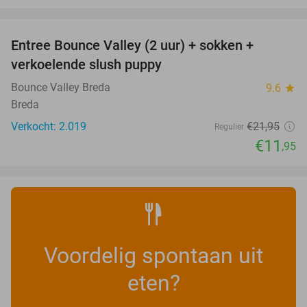
favorite_border
Entree Bounce Valley (2 uur) + sokken +
46%
verkoelende slush puppy
Bounce Valley Breda
9.6
star
Breda
Verkocht: 2.019
€21
,95
Regulier
€11
,95
Voordelig spontaan uit
eten?