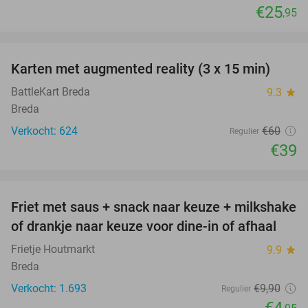
€25
,95
favorite_border
Karten met augmented reality (3 x 15 min)
35%
BattleKart Breda
9.3
star
Breda
Verkocht: 624
€60
Regulier
€39
favorite_border
Friet met saus + snack naar keuze + milkshake
50%
of drankje naar keuze voor dine-in of afhaal
Frietje Houtmarkt
9.9
star
Breda
Verkocht: 1.693
€9
,90
Regulier
€4