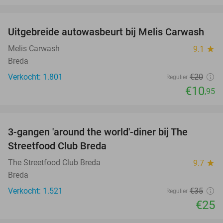
favorite_border
Uitgebreide autowasbeurt bij Melis Carwash
45%
Melis Carwash
9.1
star
Breda
Verkocht: 1.801
€20
Regulier
€10
,95
favorite_border
3-gangen 'around the world'-diner bij The
29%
Streetfood Club Breda
The Streetfood Club Breda
9.7
star
Breda
Verkocht: 1.521
€35
Regulier
€25