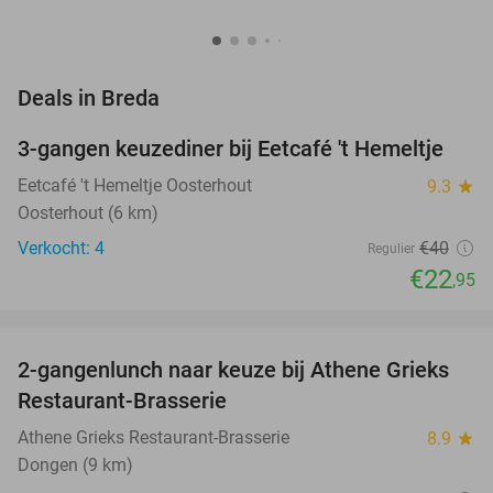
favorite_border
Deals in Breda
3-gangen keuzediner bij Eetcafé 't Hemeltje
43%
NEW
TODAY
Eetcafé 't Hemeltje Oosterhout
9.3
star
Oosterhout (6 km)
Verkocht: 4
€40
Regulier
€22
,95
favorite_border
2-gangenlunch naar keuze bij Athene Grieks
40%
NEW
Restaurant-Brasserie
TODAY
Athene Grieks Restaurant-Brasserie
8.9
star
Dongen (9 km)