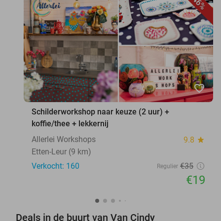
46%
favorite_border
Schilderworkshop naar keuze (2 uur) +
koffie/thee + lekkernij
Allerlei Workshops
9.8
star
Etten-Leur (9 km)
Verkocht: 160
€35
Regulier
€19
Deals in de buurt van Van Cindy