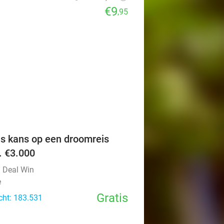
€9
,95
favorite_border
is kans op een droomreis
v. €3.000
l Deal Win
e
Gratis
cht: 183.531