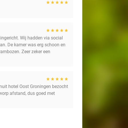
ingericht. Wij hadden via social
aan. De kamer was erg schoon en
frambozen. Zeer zeker een
anuit hotel Oost Groningen bezocht
nworp afstand, dus goed met