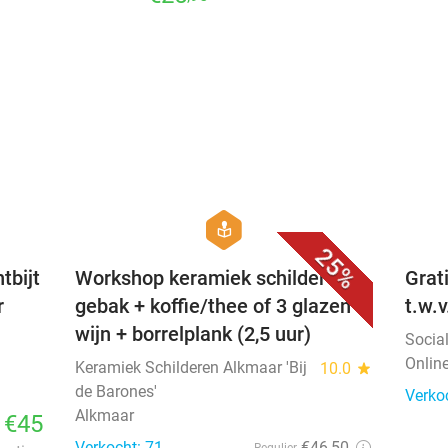
favorite_border
favorite_border
hexagon
course
25%
tbijt
Workshop keramiek schilderen +
Grat
r
gebak + koffie/thee of 3 glazen
t.w.
wijn + borrelplank (2,5 uur)
Socia
Onlin
Keramiek Schilderen Alkmaar 'Bij
10.0
star
de Barones'
Verko
Alkmaar
€45
Verkocht: 71
€46
,50