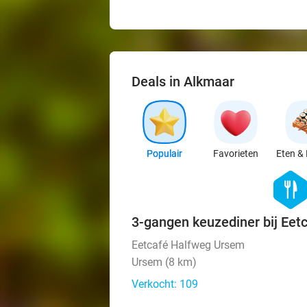
Deals in Alkmaar
Populair
Favorieten
Eten & 
hexago
food
3-gangen keuzediner bij Eet
Eetcafé Halfweg Ursem
Ursem (8 km)
Verkocht: 109