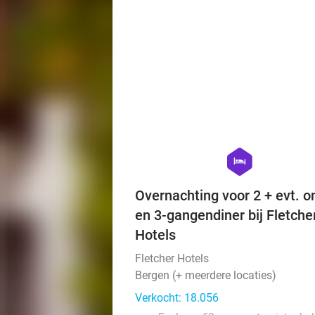
hexagon
hotel
Overnachting voor 2 + evt. on
en 3-gangendiner bij Fletche
Hotels
Fletcher Hotels
Bergen (+ meerdere locaties)
Verkocht: 18.056