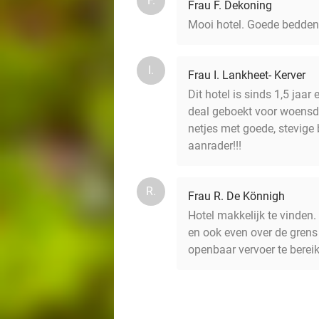
F.
Frau F. Dekoning
Mooi hotel. Goede bedden e
I.
Frau I. Lankheet- Kerver
Dit hotel is sinds 1,5 jaa
deal geboekt voor woensd
netjes met goede, stevige
aanrader!!!
R.
Frau R. De Könnigh
Hotel makkelijk te vinden
en ook even over de grens
openbaar vervoer te berei