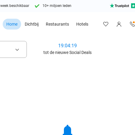
 week beschikbaar
10+ miljoen leden
Home
Dichtbij
Restaurants
Hotels
19:04:18
keyboard_arrow_down
tot de nieuwe Social Deals
notifications