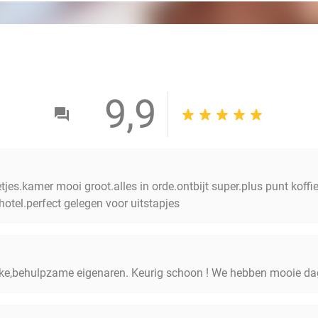
9,9
jes.kamer mooi groot.alles in orde.ontbijt super.plus punt koff
tel.perfect gelegen voor uitstapjes
ijke,behulpzame eigenaren. Keurig schoon ! We hebben mooie da