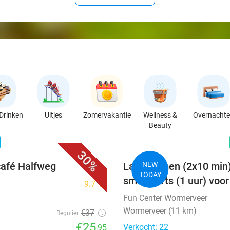
Drinken
Uitjes
Zomervakantie
Wellness &
Overnacht
Beauty
favorite_border
n
30%
café Halfweg
Lasergamen (2x10 min) 
NEW
TODAY
smartdarts (1 uur) voor
9.7
star
Fun Center Wormerveer
Wormerveer (11 km)
€37
Regulier
€25
Verkocht: 22
,95