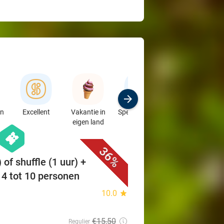
en
Excellent
Vakantie in
Speciaalzaken
Sport
eigen land
& Auto's
favorite_border
hexagon
events
36%
of shuffle (1 uur) +
 4 tot 10 personen
10.0
star
€15
,50
Regulier