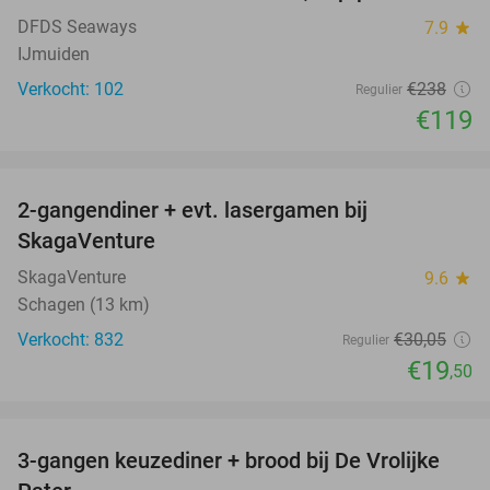
DFDS Seaways
7.9
star
IJmuiden
Verkocht: 102
€238
Regulier
€119
favorite_border
2-gangendiner + evt. lasergamen bij
35%
SkagaVenture
SkagaVenture
9.6
star
Schagen (13 km)
Verkocht: 832
€30
,05
Regulier
€19
,50
favorite_border
3-gangen keuzediner + brood bij De Vrolijke
41%