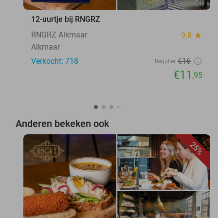
12-uurtje bij RNGRZ
RNGRZ Alkmaar
9.8
star
Alkmaar
Verkocht: 718
€16
Regulier
€11
,95
Anderen bekeken ook
25%