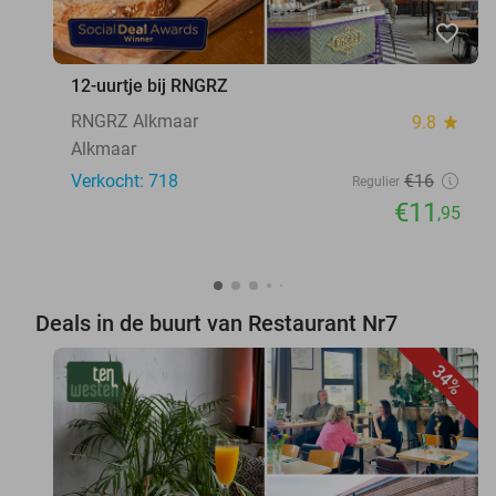
favorite_border
12-uurtje bij RNGRZ
RNGRZ Alkmaar
9.8
star
Alkmaar
Verkocht: 718
€16
Regulier
€11
,95
Deals in de buurt van Restaurant Nr7
34%