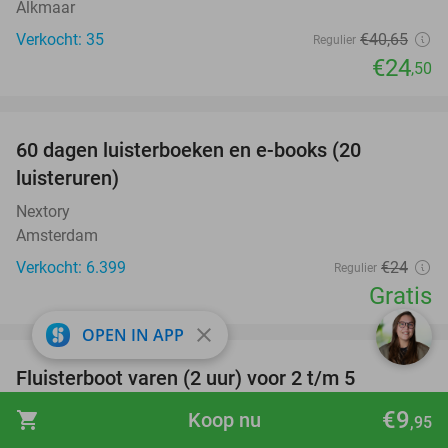
Alkmaar
Verkocht: 35
€40
,65
Regulier
€24
,50
favorite_border
100%
60 dagen luisterboeken en e-books (20
luisteruren)
Nextory
Amsterdam
Verkocht: 6.399
€24
Regulier
Gratis
favorite_border
close
OPEN IN APP
Fluisterboot varen (2 uur) voor 2 t/m 5
33%
personen
€9
shopping_cart
Koop nu
,95
Museum BroekerVeiling
9.9
star