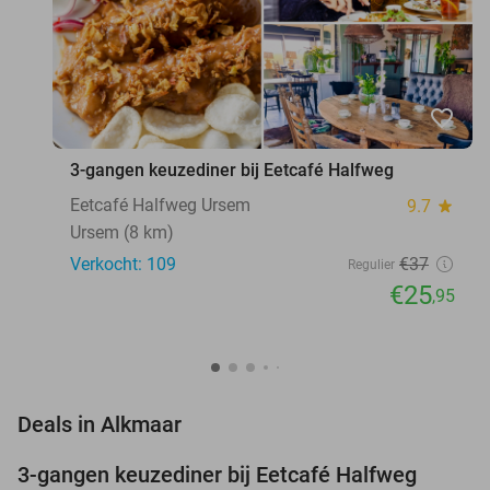
favorite_border
3-gangen keuzediner bij Eetcafé Halfweg
Eetcafé Halfweg Ursem
9.7
star
Ursem (8 km)
Verkocht: 109
€37
Regulier
€25
,95
favorite_border
Deals in Alkmaar
3-gangen keuzediner bij Eetcafé Halfweg
30%