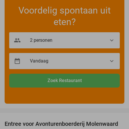
Voordelig spontaan uit
eten?
Zoek Restaurant
favorite_border
Entree voor Avonturenboerderij Molenwaard
27%