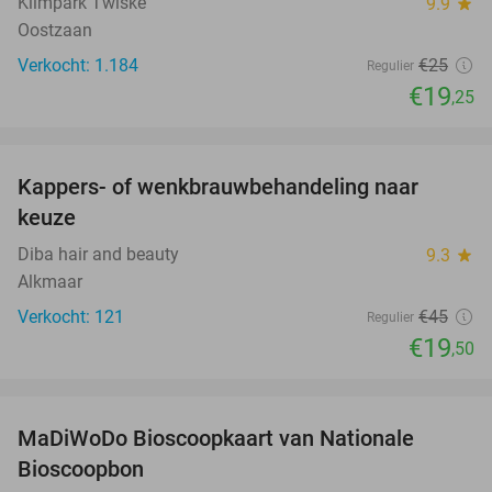
Klimpark Twiske
9.9
star
Oostzaan
Verkocht: 1.184
€25
Regulier
€19
,25
favorite_border
Kappers- of wenkbrauwbehandeling naar
57%
keuze
Diba hair and beauty
9.3
star
Alkmaar
Verkocht: 121
€45
Regulier
€19
,50
favorite_border
MaDiWoDo Bioscoopkaart van Nationale
31%
Bioscoopbon