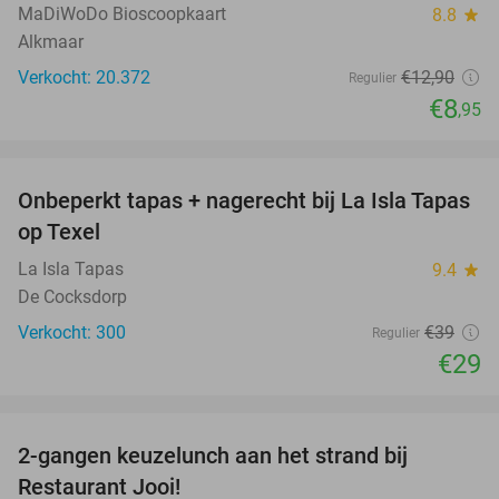
MaDiWoDo Bioscoopkaart
8.8
star
Alkmaar
Verkocht: 20.372
€12
,90
Regulier
€8
,95
favorite_border
Onbeperkt tapas + nagerecht bij La Isla Tapas
26%
op Texel
La Isla Tapas
9.4
star
De Cocksdorp
Verkocht: 300
€39
Regulier
€29
favorite_border
2-gangen keuzelunch aan het strand bij
35%
Restaurant Jooi!