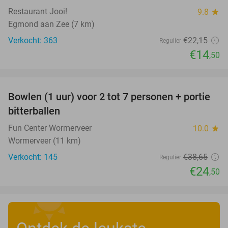
Restaurant Jooi!
9.8
star
Egmond aan Zee (7 km)
Verkocht: 363
€22
,15
Regulier
€14
,50
favorite_border
Bowlen (1 uur) voor 2 tot 7 personen + portie
37%
bitterballen
Fun Center Wormerveer
10.0
star
Wormerveer (11 km)
Verkocht: 145
€38
,65
Regulier
€24
,50