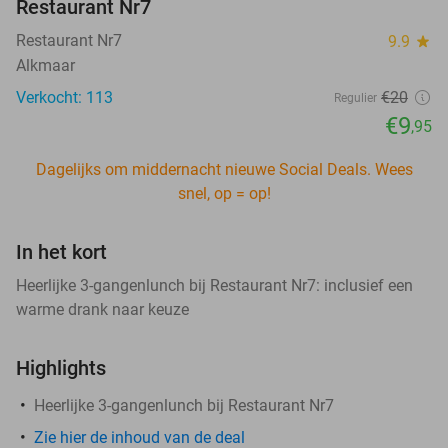
Restaurant Nr7
Restaurant Nr7
9.9
star
Alkmaar
Verkocht: 113
€20
Regulier
€9
,95
Dagelijks om middernacht nieuwe Social Deals. Wees
snel, op = op!
In het kort
Heerlijke 3-gangenlunch bij Restaurant Nr7: inclusief een
warme drank naar keuze
Highlights
Heerlijke 3-gangenlunch bij Restaurant Nr7
Zie hier de inhoud van de deal