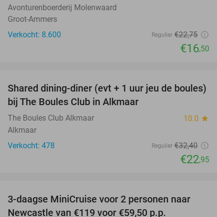
Avonturenboerderij Molenwaard
Groot-Ammers
Verkocht: 8.600
€22
,75
Regulier
€16
,50
favorite_border
Shared dining-diner (evt + 1 uur jeu de boules)
29%
bij The Boules Club in Alkmaar
The Boules Club Alkmaar
10.0
star
Alkmaar
Verkocht: 478
€32
,40
Regulier
€22
,95
favorite_border
3-daagse MiniCruise voor 2 personen naar
50%
Newcastle van €119 voor €59,50 p.p.