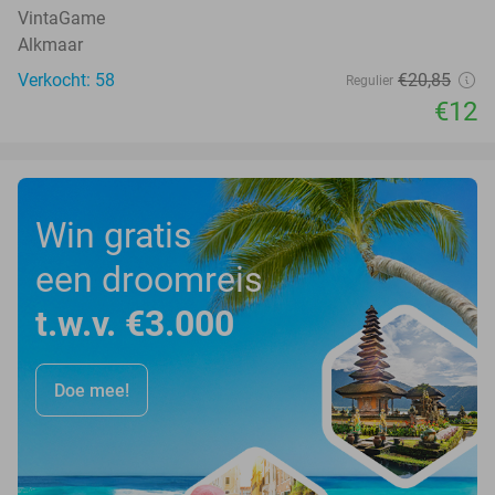
VintaGame
Alkmaar
Verkocht: 58
€20
,85
Regulier
€12
Win gratis
een droomreis
t.w.v. €3.000
Doe mee!