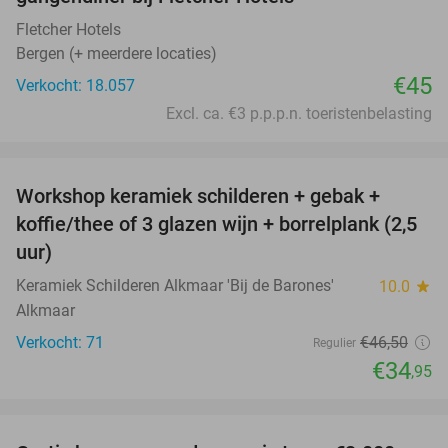
Fletcher Hotels
Bergen (+ meerdere locaties)
€45
Verkocht: 18.057
Excl. ca. €3 p.p.p.n. toeristenbelasting
favorite_border
Workshop keramiek schilderen + gebak +
25%
koffie/thee of 3 glazen wijn + borrelplank (2,5
uur)
Keramiek Schilderen Alkmaar 'Bij de Barones'
10.0
star
Alkmaar
Verkocht: 71
€46
,50
Regulier
€34
,95
favorite_border