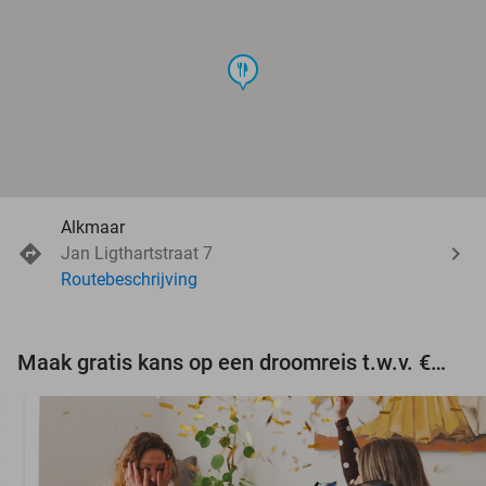
food
Alkmaar
Jan Ligthartstraat 7
Routebeschrijving
Maak gratis kans op een droomreis t.w.v. €3.000!