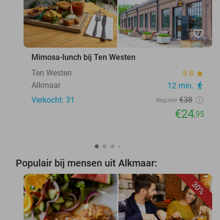
favorite_border
Mimosa-lunch bij Ten Westen
Ten Westen
9.8
star
Alkmaar
12 min.
directions_walk
Verkocht: 31
€38
Regulier
€24
,95
Populair bij mensen uit Alkmaar:
30%