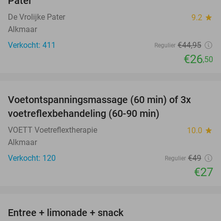
Pater
De Vrolijke Pater
9.2
star
Alkmaar
Verkocht: 411
€44
,95
Regulier
€26
,50
favorite_border
Voetontspanningsmassage (60 min) of 3x
45%
SOLD
voetreflexbehandeling (60-90 min)
OUT
VOETT Voetreflextherapie
10.0
star
Alkmaar
Verkocht: 120
€49
Regulier
€27
favorite_border
Entree + limonade + snack
42%