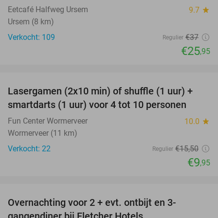
Eetcafé Halfweg Ursem
9.7
star
Ursem (8 km)
Verkocht: 109
€37
Regulier
€25
,95
favorite_border
Lasergamen (2x10 min) of shuffle (1 uur) +
36%
NEW
smartdarts (1 uur) voor 4 tot 10 personen
TODAY
Fun Center Wormerveer
10.0
star
Wormerveer (11 km)
Verkocht: 22
€15
,50
Regulier
€9
,95
favorite_border
Overnachting voor 2 + evt. ontbijt en 3-
gangendiner bij Fletcher Hotels