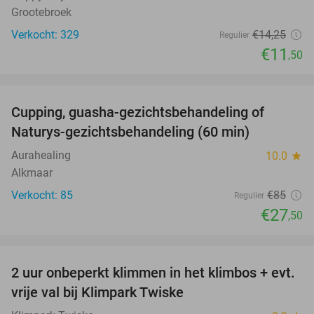
Grootebroek
Verkocht: 329
€14
,25
Regulier
€11
,50
favorite_border
Cupping, guasha-gezichtsbehandeling of
68%
Naturys-gezichtsbehandeling (60 min)
Aurahealing
10.0
star
Alkmaar
Verkocht: 85
€85
Regulier
€27
,50
favorite_border
2 uur onbeperkt klimmen in het klimbos + evt.
23%
vrije val bij Klimpark Twiske