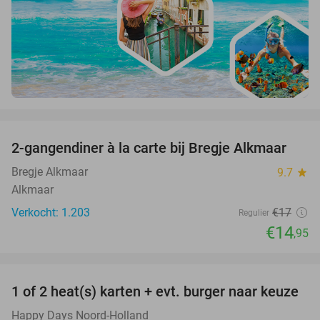
favorite_border
2-gangendiner à la carte bij Bregje Alkmaar
12%
Bregje Alkmaar
9.7
star
Alkmaar
Verkocht: 1.203
€17
Regulier
€14
,95
favorite_border
1 of 2 heat(s) karten + evt. burger naar keuze
19%
Happy Days Noord-Holland