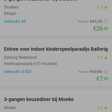
37%
Studlers
9.2
star
Bergen
Verkocht: 69
€41
,75
Regulier
€26
,50
favorite_border
Entree voor indoor kinderspeelparadijs Ballorig
32%
Ballorig Nederland
8.8
star
Heerhugowaard (+21 locaties)
Verkocht: 4.602
€10
,95
Regulier
€7
,50
favorite_border
3-gangen keuzediner bij Moeke
40%
Moeke
9.2
star