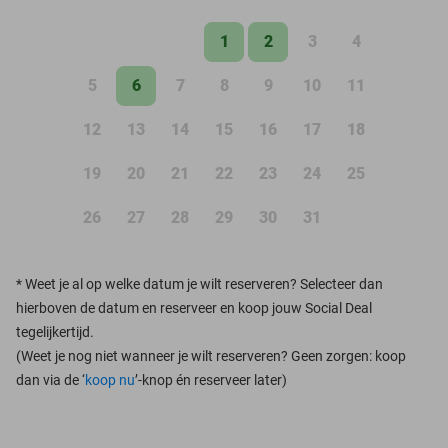
1
2
3
4
5
6
7
8
9
10
11
12
13
14
15
16
17
18
19
20
21
22
23
24
25
26
27
28
29
30
31
*
Weet je al op welke datum je wilt reserveren? Selecteer dan
hierboven de datum en reserveer en koop jouw Social Deal
tegelijkertijd.
(Weet je nog niet wanneer je wilt reserveren? Geen zorgen: koop
dan via de ‘
koop nu
’-knop én reserveer later)