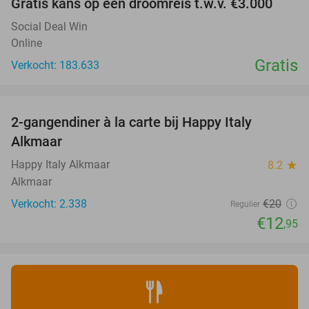
Gratis kans op een droomreis t.w.v. €3.000
Social Deal Win
Online
Gratis
Verkocht: 183.633
favorite_border
2-gangendiner à la carte bij Happy Italy
35%
Alkmaar
Happy Italy Alkmaar
8.2
star
Alkmaar
Verkocht: 2.338
€20
Regulier
€12
,95