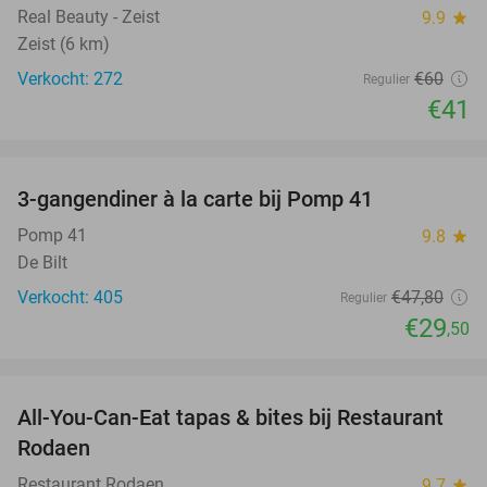
Real Beauty - Zeist
9.9
star
Zeist (6 km)
Verkocht: 272
€60
Regulier
€41
favorite_border
3-gangendiner à la carte bij Pomp 41
38%
Pomp 41
9.8
star
De Bilt
Verkocht: 405
€47
,80
Regulier
€29
,50
favorite_border
All-You-Can-Eat tapas & bites bij Restaurant
24%
Rodaen
Restaurant Rodaen
9.7
star