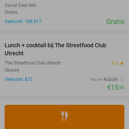
Social Deal Win
Online
Gratis
Verkocht: 188.617
favorite_border
Lunch + cocktail bij The Streetfood Club
28%
Utrecht
The Streetfood Club Utrecht
9.6
star
Utrecht
Verkocht: 872
€22
,25
Regulier
€15
,95