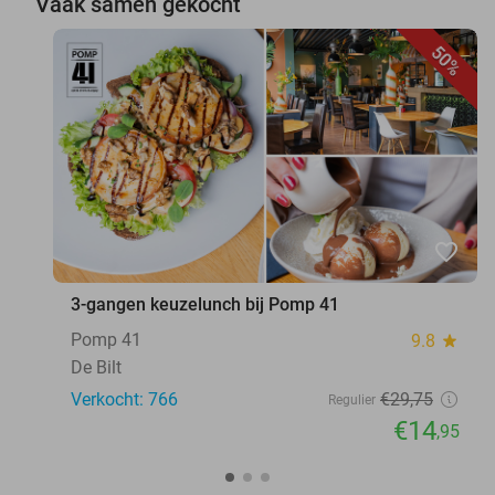
Vaak samen gekocht
50%
favorite_border
3-gangen keuzelunch bij Pomp 41
Pomp 41
9.8
star
De Bilt
Verkocht: 766
€29
,75
Regulier
€14
,95