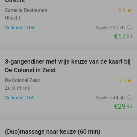
Utrecht
Camelia Restaurant
8.8
star
Utrecht
Verkocht: 104
€27
,70
Regulier
€17
,50
favorite_border
3-gangendiner met vrije keuze van de kaart bij
33%
De Colonel in Zeist
De Colonel Zeist
9.1
star
Zeist (6 km)
Verkocht: 169
€44
,50
Regulier
€29
,95
favorite_border
(Duo)massage naar keuze (60 min)
32%