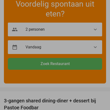
Voordelig spontaan uit
eten?
Zoek Restaurant
favorite_border
3-gangen shared dining-diner + dessert bij
37%
Pastoe Foodbar