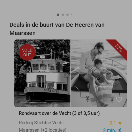
Deals in de buurt van De Heeren van
Maarssen
37%
SOLD
OUT
favorite_border
Rondvaart over de Vecht (3 of 3,5 uur)
Rederij Stichtse Vecht
9.1
star
Maarssen (+2 locaties)
12 min.
directions_walk