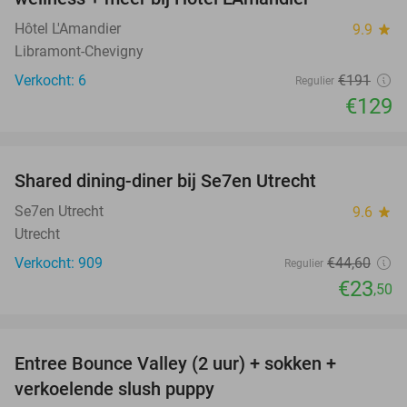
TODAY
Hôtel L'Amandier
9.9
star
Libramont-Chevigny
Verkocht: 6
€191
Regulier
€129
favorite_border
Shared dining-diner bij Se7en Utrecht
47%
Se7en Utrecht
9.6
star
Utrecht
Verkocht: 909
€44
,60
Regulier
€23
,50
favorite_border
Entree Bounce Valley (2 uur) + sokken +
46%
verkoelende slush puppy