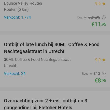
Bounce Valley Houten
9.6
star
Houten (6 km)
Verkocht: 1.774
€21
,95
Regulier
€11
,95
favorite_border
Ontbijt of late lunch bij 30ML Coffee & Food
31%
Nachtegaalstraat in Utrecht
30ML Coffee & Food Nachtegaalstraat
9.9
star
Utrecht
Verkocht: 24
€13
Regulier
€8
,95
favorite_border
Overnachting voor 2 + evt. ontbijt en 3-
gangendiner bij Fletcher Hotels