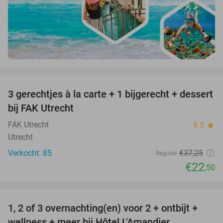
favorite_border
3 gerechtjes à la carte + 1 bijgerecht + dessert
40%
bij FAK Utrecht
FAK Utrecht
9.5
star
Utrecht
Verkocht: 85
€37
,25
Regulier
€22
,50
favorite_border
1, 2 of 3 overnachting(en) voor 2 + ontbijt +
32%
NEW
wellness + meer bij Hôtel L'Amandier