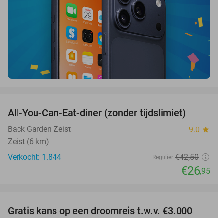
favorite_border
All-You-Can-Eat-diner (zonder tijdslimiet)
37%
Back Garden Zeist
9.0
star
Zeist (6 km)
Verkocht: 1.844
€42
,50
Regulier
€26
,95
favorite_border
Gratis kans op een droomreis t.w.v. €3.000