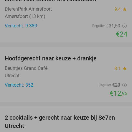
24%
DierenPark Amersfoort
9.4
star
Amersfoort (13 km)
Verkocht: 9.380
€31
,50
Regulier
€24
favorite_border
Hoofdgerecht naar keuze + drankje
44%
Beuntjes Grand Café
8.1
star
Utrecht
Verkocht: 352
€23
Regulier
€12
,95
favorite_border
2 cocktails + gerecht naar keuze bij Se7en
41%
Utrecht