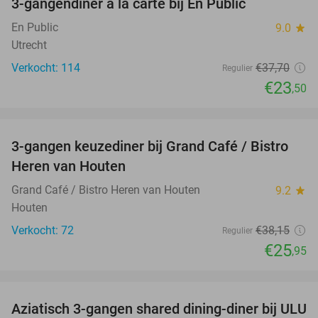
3-gangendiner à la carte bij En Public
38%
En Public
9.0
star
Utrecht
Verkocht: 114
€37
,70
Regulier
€23
,50
favorite_border
3-gangen keuzediner bij Grand Café / Bistro
32%
Heren van Houten
Grand Café / Bistro Heren van Houten
9.2
star
Houten
Verkocht: 72
€38
,15
Regulier
€25
,95
favorite_border
Aziatisch 3-gangen shared dining-diner bij ULU
34%