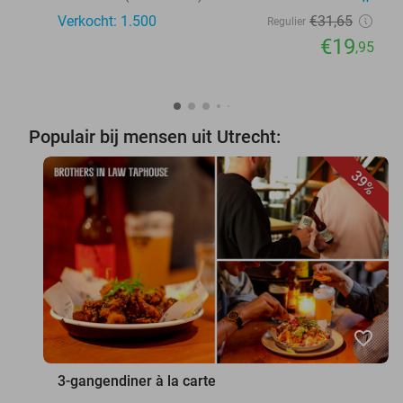
Verkocht: 1.500
€31
,65
Regulier
€19
,95
Populair bij mensen uit Utrecht:
39%
favorite_border
3-gangendiner à la carte