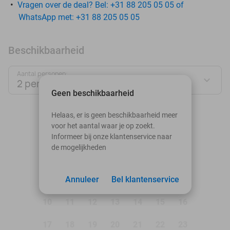
Vragen over de deal? Bel: +31 88 205 05 05 of
WhatsApp met: +31 88 205 05 05
Beschikbaarheid
Aantal personen:
2 personen
Geen beschikbaarheid
augustus 2026
Helaas, er is geen beschikbaarheid meer
voor het aantal waar je op zoekt.
Ma
Di
Wo
Do
Vr
Za
Zo
Informeer bij onze klantenservice naar
de mogelijkheden
1
2
3
Annuleer
4
5
Bel klantenservice
6
7
8
9
10
11
12
13
14
15
16
17
18
19
20
21
22
23