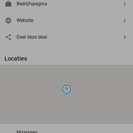
Bedrijfspagina
Website
Deel deze deal
Locaties
food
Maarssen