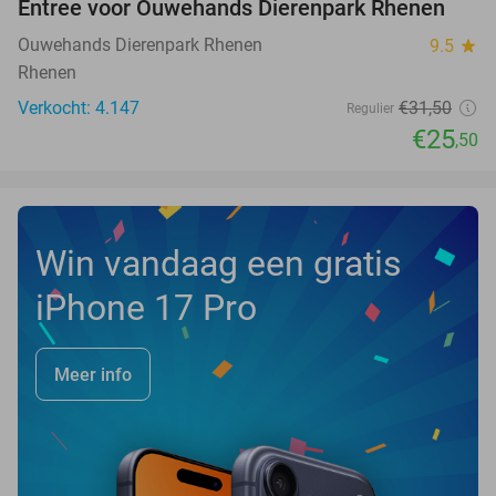
Entree voor Ouwehands Dierenpark Rhenen
19%
Ouwehands Dierenpark Rhenen
9.5
star
Rhenen
Verkocht: 4.147
€31
,50
Regulier
€25
,50
Win vandaag een gratis
iPhone 17 Pro
Meer info