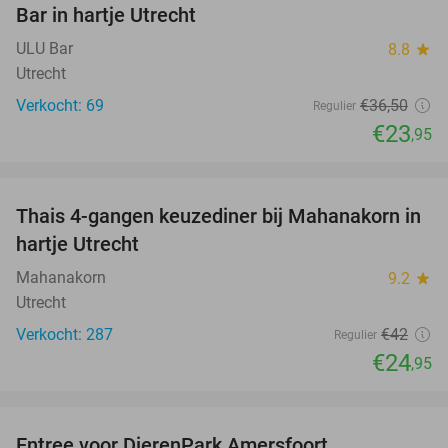
Bar in hartje Utrecht
ULU Bar
8.8
star
Utrecht
Verkocht: 69
€36
,50
Regulier
€23
,95
favorite_border
Thais 4-gangen keuzediner bij Mahanakorn in
41%
hartje Utrecht
Mahanakorn
9.2
star
Utrecht
Verkocht: 287
€42
Regulier
€24
,95
favorite_border
Entree voor DierenPark Amersfoort