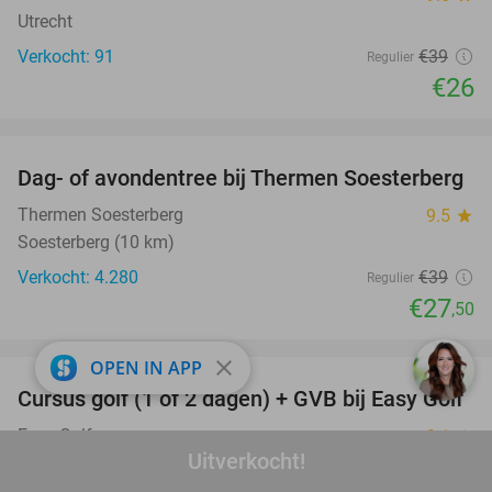
Utrecht
Verkocht: 91
€39
Regulier
€26
favorite_border
Dag- of avondentree bij Thermen Soesterberg
29%
Thermen Soesterberg
9.5
star
Soesterberg (10 km)
Verkocht: 4.280
€39
Regulier
€27
,50
favorite_border
close
OPEN IN APP
Cursus golf (1 of 2 dagen) + GVB bij Easy Golf
60%
Easy Golf
8.1
star
Uitverkocht!
Houten (+14 locaties)