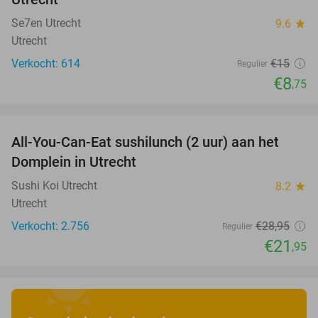
Se7en Utrecht
9.6
star
Utrecht
Verkocht: 614
€15
Regulier
€8
,75
favorite_border
All-You-Can-Eat sushilunch (2 uur) aan het
24%
Domplein in Utrecht
Sushi Koi Utrecht
8.2
star
Utrecht
Verkocht: 2.756
€28
,95
Regulier
€21
,95