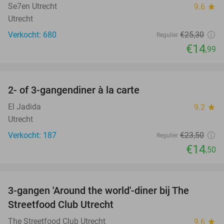
Se7en Utrecht
9.6
star
Utrecht
Verkocht: 680
€25
,30
Regulier
€14
,99
favorite_border
2- of 3-gangendiner à la carte
38%
El Jadida
9.2
star
Utrecht
Verkocht: 187
€23
,50
Regulier
€14
,50
favorite_border
3-gangen 'Around the world'-diner bij The
33%
Streetfood Club Utrecht
The Streetfood Club Utrecht
9.6
star