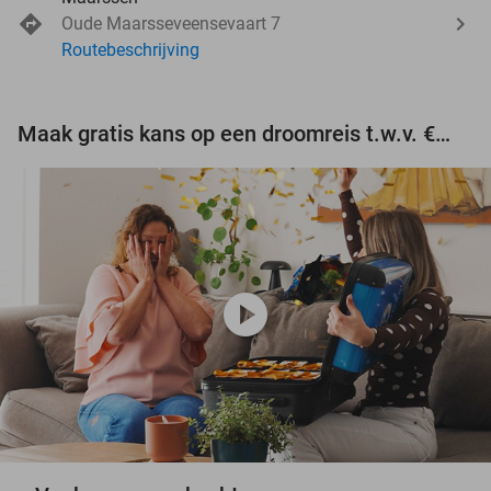
Oude Maarsseveensevaart 7
Routebeschrijving
Maak gratis kans op een droomreis t.w.v. €3.000!
play_circle