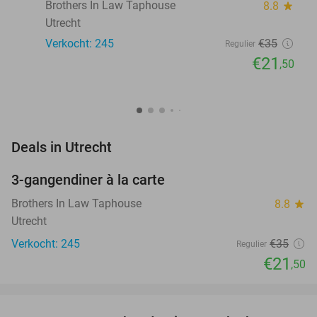
Brothers In Law Taphouse
8.8
star
Utrecht
Verkocht: 245
€35
Regulier
€21
,50
favorite_border
Deals in Utrecht
3-gangendiner à la carte
39%
Brothers In Law Taphouse
8.8
star
Utrecht
Verkocht: 245
€35
Regulier
€21
,50
favorite_border