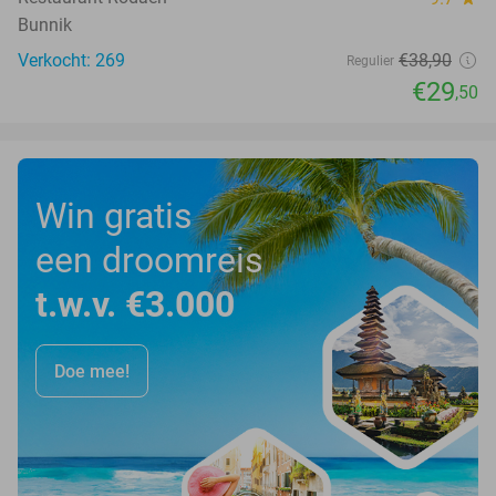
Bunnik
Verkocht: 269
€38
,90
Regulier
€29
,50
Win gratis
een droomreis
t.w.v. €3.000
Doe mee!