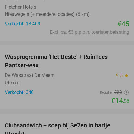
Fletcher Hotels
Nieuwegein (+ meerdere locaties) (6 km)
€45
Verkocht: 18.409
Excl. ca. €3 p.p.p.n. toeristenbelasting
favorite_border
Wasprogramma 'Het Beste' + RainTecs
35%
Pantser-wax
De Wasstraat De Meern
9.5
star
Utrecht
Verkocht: 340
€23
Regulier
€14
,95
favorite_border
Clubsandwich + soep bij Se7en in hartje
42%
Utrecht