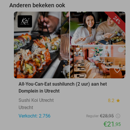
Anderen bekeken ook
24%
favorite_border
All-You-Can-Eat sushilunch (2 uur) aan het
Domplein in Utrecht
Sushi Koi Utrecht
8.2
star
Utrecht
Verkocht: 2.756
€28
,95
Regulier
€21
,95