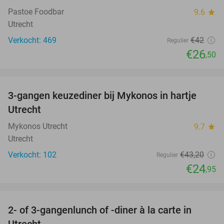
Pastoe Foodbar
9.6
star
Utrecht
Verkocht: 469
€42
Regulier
€26
,50
favorite_border
3-gangen keuzediner bij Mykonos in hartje
42%
Utrecht
Mykonos Utrecht
9.7
star
Utrecht
Verkocht: 102
€43
,20
Regulier
€24
,95
favorite_border
2- of 3-gangenlunch of -diner à la carte in
37%