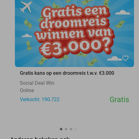
favorite_border
Gratis kans op een droomreis t.w.v. €3.000
Social Deal Win
Online
Gratis
Verkocht: 190.722