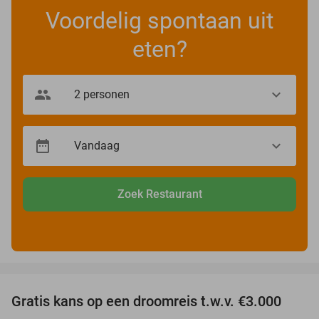
Voordelig spontaan uit
eten?
Zoek Restaurant
favorite_border
Gratis kans op een droomreis t.w.v. €3.000