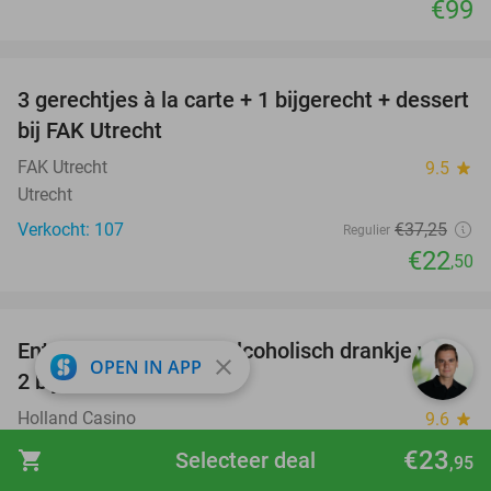
€99
favorite_border
3 gerechtjes à la carte + 1 bijgerecht + dessert
40%
bij FAK Utrecht
FAK Utrecht
9.5
star
Utrecht
Verkocht: 107
€37
,25
Regulier
€22
,50
favorite_border
Entree + hapje + non-alcoholisch drankje voor
52%
close
OPEN IN APP
2 bij Holland Casino
Holland Casino
9.6
star
Utrecht (+12 locaties)
€23
shopping_cart
Selecteer deal
,95
Verkocht: 11.242
€21
Regulier