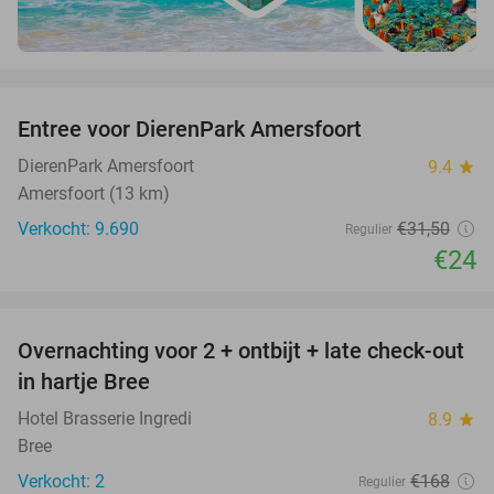
favorite_border
Entree voor DierenPark Amersfoort
24%
DierenPark Amersfoort
9.4
star
Amersfoort (13 km)
Verkocht: 9.690
€31
,50
Regulier
€24
favorite_border
Overnachting voor 2 + ontbijt + late check-out
41%
NEW
in hartje Bree
TODAY
Hotel Brasserie Ingredi
8.9
star
Bree
Verkocht: 2
€168
Regulier