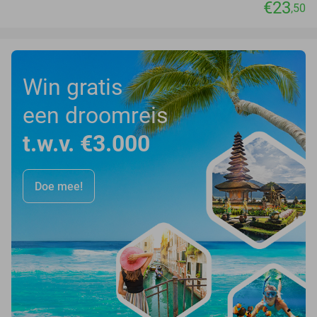
€23
,50
Win gratis
een droomreis
t.w.v. €3.000
Doe mee!