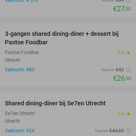
Verkocht: 4.376
€39
Regulier
€27
,50
favorite_border
3-gangen shared dining-diner + dessert bij
37%
Pastoe Foodbar
Pastoe Foodbar
9.6
star
Utrecht
Verkocht: 483
€42
Regulier
€26
,50
favorite_border
Shared dining-diner bij Se7en Utrecht
47%
Se7en Utrecht
9.6
star
Utrecht
Verkocht: 924
€44
,60
Regulier