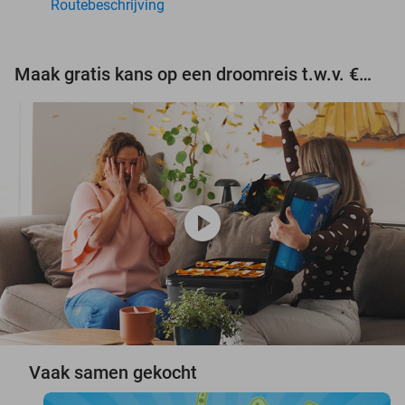
Routebeschrijving
Maak gratis kans op een droomreis t.w.v. €3.000!
play_circle
Vaak samen gekocht