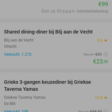
€99
Excl. ca. €3 p.p.p.n. toeristenbelasting
favorite_border
Shared dining-diner bij Blij aan de Vecht
54%
Blij aan de Vecht
9.6
star
Utrecht
Verkocht: 1.210
€51
Regulier
€23
,50
favorite_border
Grieks 3-gangen keuzediner bij Griekse
36%
Taverna Yamas
Griekse Taverna Yamas
10.0
star
De Bilt
Verkocht: 108
€46
,30
Regulier