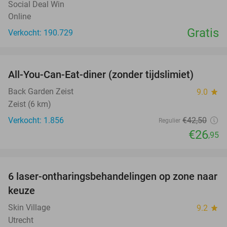
Social Deal Win
Online
Gratis
Verkocht: 190.729
favorite_border
All-You-Can-Eat-diner (zonder tijdslimiet)
37%
Back Garden Zeist
9.0
star
Zeist (6 km)
Verkocht: 1.856
€42
,50
Regulier
€26
,95
favorite_border
6 laser-ontharingsbehandelingen op zone naar
72%
keuze
Skin Village
9.2
star
Utrecht