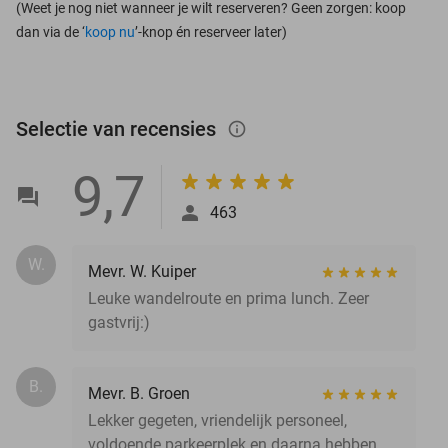
(Weet je nog niet wanneer je wilt reserveren? Geen zorgen: koop
dan via de ‘
koop nu
’-knop én reserveer later)
Selectie van recensies
info_outlined
9,7
463
W.
Mevr. W. Kuiper
Leuke wandelroute en prima lunch. Zeer
gastvrij:)
B.
Mevr. B. Groen
Lekker gegeten, vriendelijk personeel,
voldoende parkeerplek en daarna hebben