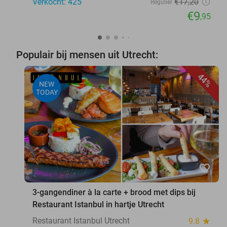
Verkocht: 425
€17
,20
Regulier
€9
,95
Populair bij mensen uit Utrecht:
44%
NEW
TODAY
favorite_border
3-gangendiner à la carte + brood met dips bij
Restaurant Istanbul in hartje Utrecht
Restaurant Istanbul Utrecht
9.8
star