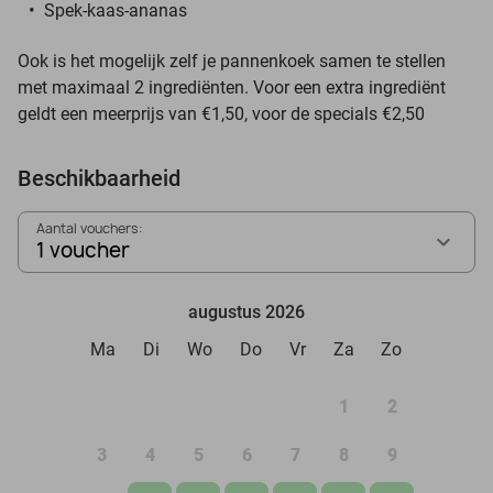
Spek-kaas-ananas
Ook is het mogelijk zelf je pannenkoek samen te stellen
met maximaal 2 ingrediënten. Voor een extra ingrediënt
geldt een meerprijs van €1,50, voor de specials €2,50
Beschikbaarheid
Aantal vouchers:
1 voucher
augustus 2026
Ma
Di
Wo
Do
Vr
Za
Zo
1
2
3
4
5
6
7
8
9