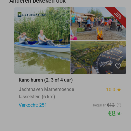
Anderen bekeken ook
35%
favorite_border
Kano huren (2, 3 of 4 uur)
Jachthaven Marnemoende
10.0
star
IJsselstein (6 km)
Verkocht: 251
€13
Regulier
€8
,50