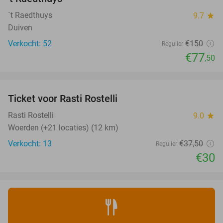
´t Raedthuys
9.7
star
Duiven
Verkocht: 52
€150
Regulier
€77
,50
favorite_border
Ticket voor Rasti Rostelli
20%
NEW
TODAY
Rasti Rostelli
9.0
star
Woerden (+21 locaties) (12 km)
Verkocht: 13
€37
,50
Regulier
€30