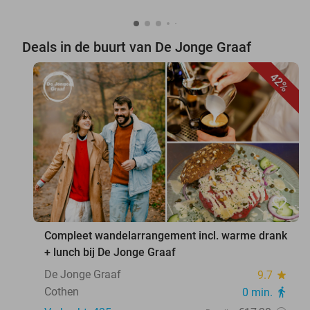
Deals in de buurt van De Jonge Graaf
42%
favorite_border
Compleet wandelarrangement incl. warme drank
+ lunch bij De Jonge Graaf
De Jonge Graaf
9.7
star
Cothen
0 min.
directions_walk