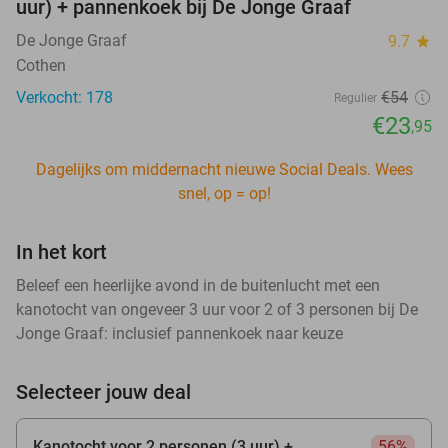
uur) + pannenkoek bij De Jonge Graaf
De Jonge Graaf
9.7
star
Cothen
Verkocht: 178
€54
Regulier
€23
,95
Dagelijks om middernacht nieuwe Social Deals. Wees
snel, op = op!
In het kort
Beleef een heerlijke avond in de buitenlucht met een
kanotocht van ongeveer 3 uur voor 2 of 3 personen bij De
Jonge Graaf: inclusief pannenkoek naar keuze
Selecteer jouw deal
Kanotocht voor 2 personen (3 uur) +
56%