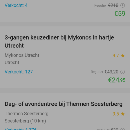
Verkocht: 4
€210
Regulier
€59
favorite_border
3-gangen keuzediner bij Mykonos in hartje
42%
Utrecht
Mykonos Utrecht
9.7
star
Utrecht
Verkocht: 127
€43
,20
Regulier
€24
,95
favorite_border
Dag- of avondentree bij Thermen Soesterberg
29%
Thermen Soesterberg
9.5
star
Soesterberg (10 km)