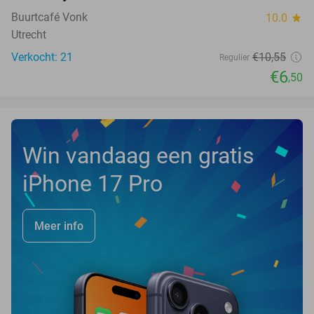
NEW
TODAY
Buurtcafé Vonk
10.0
star
Utrecht
Verkocht: 21
€10
,55
Regulier
€6
,50
Win vandaag een gratis
iPhone 17 Pro
Meer info