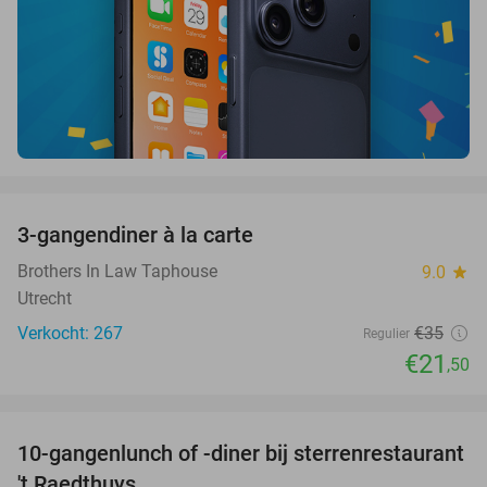
favorite_border
3-gangendiner à la carte
39%
Brothers In Law Taphouse
9.0
star
Utrecht
Verkocht: 267
€35
Regulier
€21
,50
favorite_border
10-gangenlunch of -diner bij sterrenrestaurant
48%
NEW
't Raedthuys
TODAY