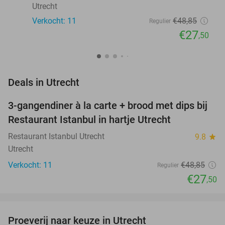
Utrecht
Verkocht: 11
€48
,85
Regulier
€27
,50
favorite_border
Deals in Utrecht
3-gangendiner à la carte + brood met dips bij
44%
NEW
Restaurant Istanbul in hartje Utrecht
TODAY
Restaurant Istanbul Utrecht
9.8
star
Utrecht
Verkocht: 11
€48
,85
Regulier
€27
,50
favorite_border
Proeverij naar keuze in Utrecht
38%