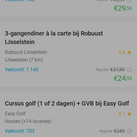
€29
,50
favorite_border
3-gangendiner à la carte bij Robuust
34%
IJsselstein
Robuust IJsselstein
9.6
star
IJsselstein (7 km)
Verkocht: 1.140
€37
,80
Regulier
€24
,95
favorite_border
Cursus golf (1 of 2 dagen) + GVB bij Easy Golf
60%
Easy Golf
8.1
star
Houten (+14 locaties)
Verkocht: 703
€249
Regulier