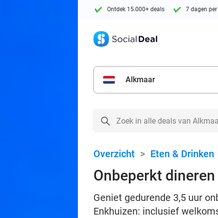
Ontdek 15.000+ deals
7 dagen per
Alkmaar
Overzicht
>
Eten & Drinken
Onbeperkt dineren 
Geniet gedurende 3,5 uur onb
Enkhuizen: inclusief welkom