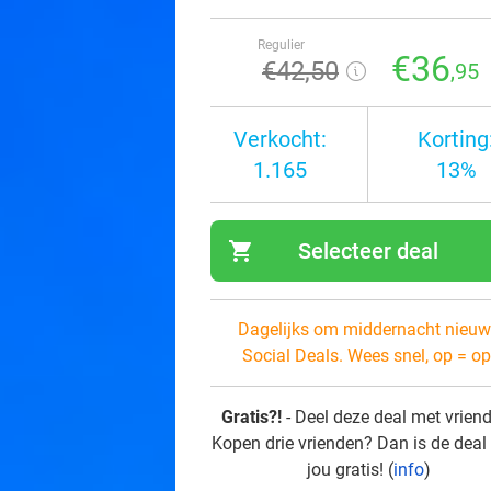
Regulier
€36
€42
,50
,95
Verkocht:
Korting
1.165
13%
shopping_cart
Selecteer deal
navi
Dagelijks om middernacht nieuw
Social Deals. Wees snel, op = op
Gratis?!
- Deel deze deal met vrien
Kopen drie vrienden? Dan is de deal
jou gratis! (
info
)