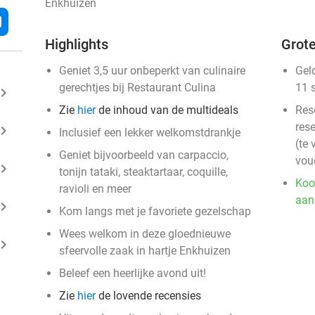
Enkhuizen
l
Highlights
Grote
Geniet 3,5 uur onbeperkt van culinaire
Gel
gerechtjes bij Restaurant Culina
11 
ard_arrow_right
Zie
hier
de inhoud van de multideals
Res
rese
ard_arrow_right
Inclusief een lekker welkomstdrankje
(te 
Geniet bijvoorbeeld van carpaccio,
vou
ard_arrow_right
tonijn tataki, steaktartaar, coquille,
Koo
ravioli en meer
aan
ard_arrow_right
Kom langs met je favoriete gezelschap
Wees welkom in deze gloednieuwe
ard_arrow_right
sfeervolle zaak in hartje Enkhuizen
Beleef een heerlijke avond uit!
Zie
hier
de lovende recensies