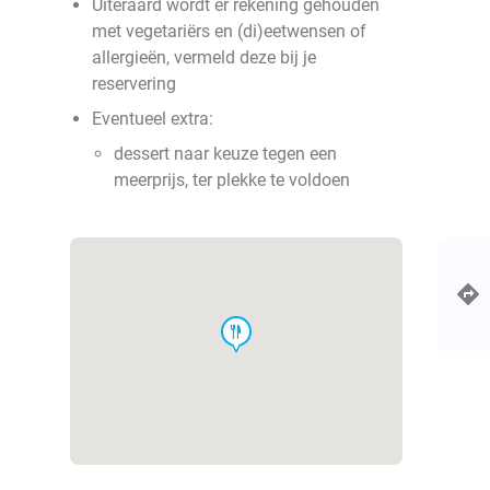
Uiteraard wordt er rekening gehouden
met vegetariërs en (di)eetwensen of
allergieën, vermeld deze bij je
reservering
Eventueel extra:
dessert naar keuze tegen een
meerprijs, ter plekke te voldoen
food