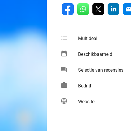
whatsapp
linkedin
fb
mai
list
keybo
Multideal
date_range
keybo
Beschikbaarheid
chat
keybo
Selectie van recensies
work
keybo
Bedrijf
language
keybo
Website