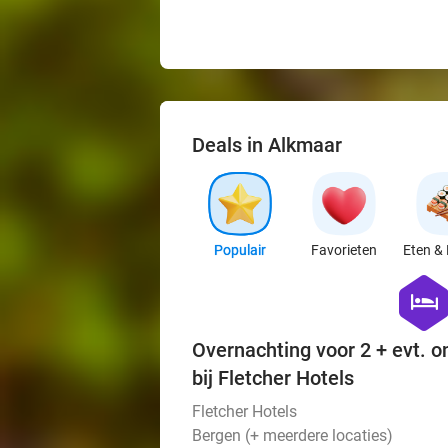
Deals in Alkmaar
Populair
Favorieten
Eten & 
hexago
hotel
Overnachting voor 2 + evt. o
bij Fletcher Hotels
Fletcher Hotels
Bergen (+ meerdere locaties)