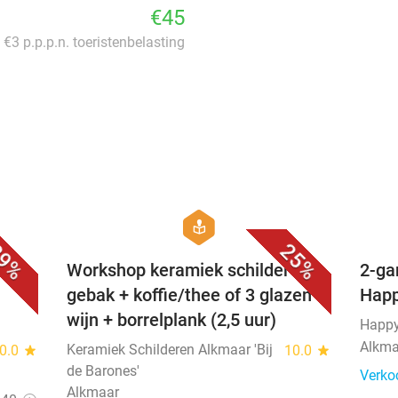
€45
. €3 p.p.p.n. toeristenbelasting
favorite_border
favorite_border
hexagon
course
9%
25%
uur
Workshop keramiek schilderen +
2-ga
gebak + koffie/thee of 3 glazen
Happ
wijn + borrelplank (2,5 uur)
Happy
Alkma
Keramiek Schilderen Alkmaar 'Bij
0.0
star
10.0
star
de Barones'
Verko
Alkmaar