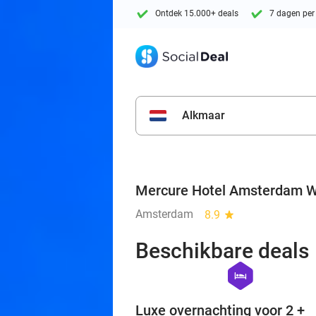
Ontdek 15.000+ deals
7 dagen per
Alkmaar
Mercure Hotel Amsterdam 
Amsterdam
8.9
star
Beschikbare deals
hexagon
hotel
Luxe overnachting voor 2 +