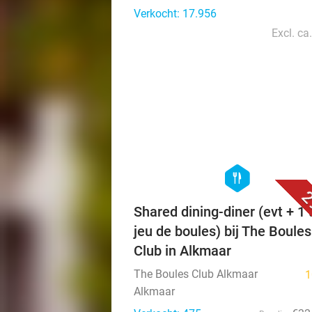
Verkocht: 17.956
Excl. ca
hexagon
food
2
Shared dining-diner (evt + 1 
jeu de boules) bij The Boules
Club in Alkmaar
The Boules Club Alkmaar
1
Alkmaar