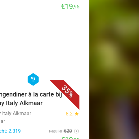
€19
,95
favorite_border
hexagon
food
35%
ngendiner à la carte bij
y Italy Alkmaar
 Italy Alkmaar
8.2
star
ar
cht: 2.319
€20
Regulier