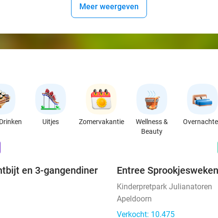
Meer weergeven
Drinken
Uitjes
Zomervakantie
Wellness &
Overnacht
Beauty
favorite_border
n
ntbijt en 3-gangendiner
Entree Sprookjesweken
Kinderpretpark Julianatoren
Apeldoorn
Verkocht: 10.475