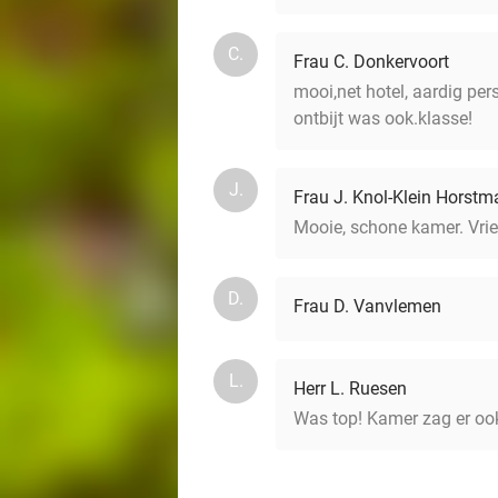
C.
Frau C. Donkervoort
mooi,net hotel, aardig pe
ontbijt was ook.klasse!
J.
Frau J. Knol-Klein Horstm
Mooie, schone kamer. Vrie
D.
Frau D. Vanvlemen
L.
Herr L. Ruesen
Was top! Kamer zag er ook