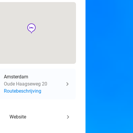
hotel
Amsterdam
Oude Haagseweg 20
Routebeschrijving
keyboard_arrow_right
Website