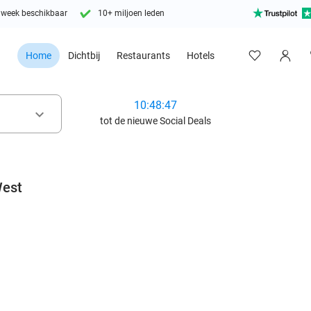
 week beschikbaar
10+ miljoen leden
Home
Dichtbij
Restaurants
Hotels
10:48:46
keyboard_arrow_down
tot de nieuwe Social Deals
West
favorite_border