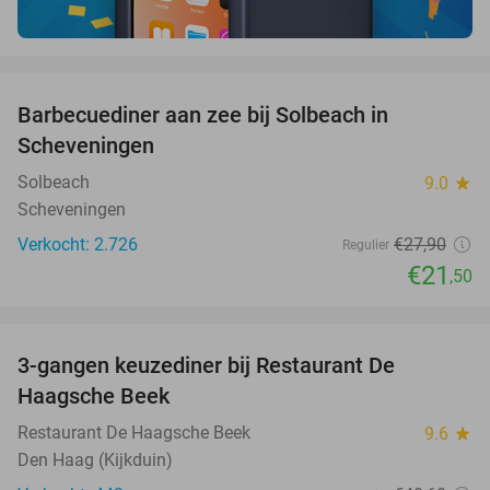
favorite_border
Barbecuediner aan zee bij Solbeach in
23%
Scheveningen
Solbeach
9.0
star
Scheveningen
Verkocht: 2.726
€27
,90
Regulier
€21
,50
favorite_border
3-gangen keuzediner bij Restaurant De
40%
Haagsche Beek
Restaurant De Haagsche Beek
9.6
star
Den Haag (Kijkduin)