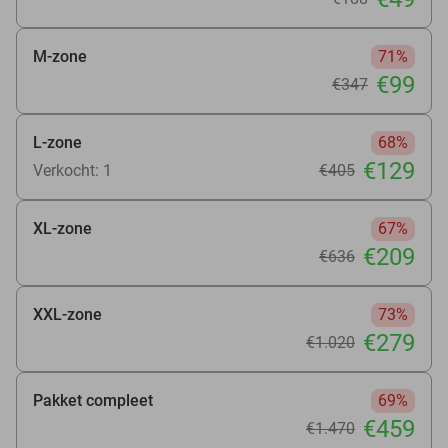
M-zone
71%
€99
€347
L-zone
68%
€129
Verkocht: 1
€405
XL-zone
67%
€209
€636
XXL-zone
73%
€279
€1.020
Pakket compleet
69%
€459
€1.470