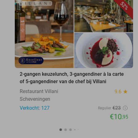
52%
favorite_border
2-gangen keuzelunch, 3-gangendiner à la carte
of 5-gangendiner van de chef bij Villani
Restaurant Villani
9.6
star
Scheveningen
Verkocht: 127
€23
Regulier
€10
,95