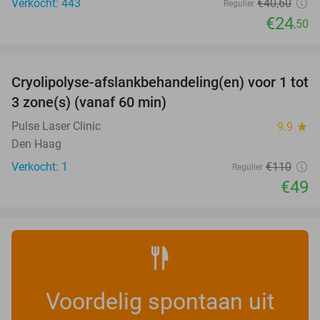
Verkocht: 443
€40
,60
Regulier
€24
,50
favorite_border
Cryolipolyse-afslankbehandeling(en) voor 1 tot
55%
NEW
3 zone(s) (vanaf 60 min)
TODAY
Pulse Laser Clinic
9.9
star
Den Haag
Verkocht: 1
€110
Regulier
€49
Voordelig spontaan uit