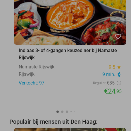
favorite_border
Indiaas 3- of 4-gangen keuzediner bij Namaste
Rijswijk
Namaste Rijswijk
9.5
star
Rijswijk
9 min.
directions_walk
Verkocht: 97
€35
Regulier
€24
,95
Populair bij mensen uit Den Haag: