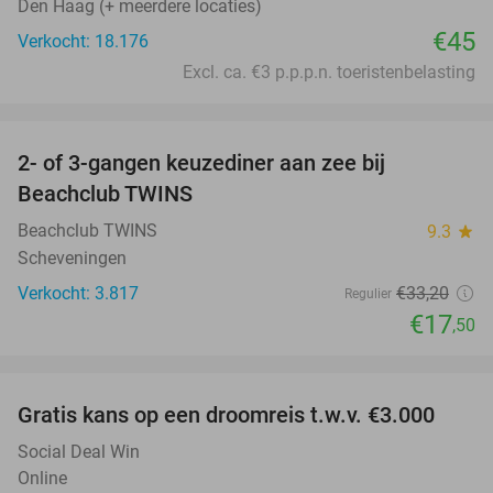
Den Haag (+ meerdere locaties)
€45
Verkocht: 18.176
Excl. ca. €3 p.p.p.n. toeristenbelasting
favorite_border
2- of 3-gangen keuzediner aan zee bij
47%
Beachclub TWINS
Beachclub TWINS
9.3
star
Scheveningen
Verkocht: 3.817
€33
,20
Regulier
€17
,50
favorite_border
Gratis kans op een droomreis t.w.v. €3.000
Social Deal Win
Online