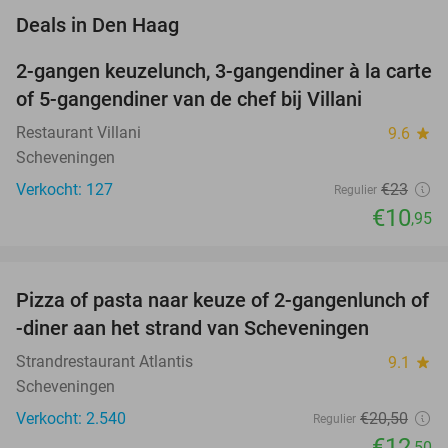
favorite_border
Deals in Den Haag
2-gangen keuzelunch, 3-gangendiner à la carte
52%
of 5-gangendiner van de chef bij Villani
Restaurant Villani
9.6
star
Scheveningen
Verkocht: 127
€23
Regulier
€10
,95
favorite_border
Pizza of pasta naar keuze of 2-gangenlunch of
39%
-diner aan het strand van Scheveningen
Strandrestaurant Atlantis
9.1
star
Scheveningen
Verkocht: 2.540
€20
,50
Regulier
€12
,50