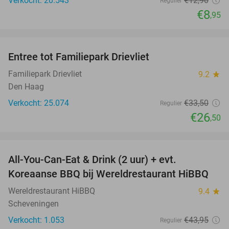
Verkocht: 20.543
€12
,90
Regulier
€8
,95
favorite_border
Entree tot Familiepark Drievliet
21%
Familiepark Drievliet
9.2
star
Den Haag
Verkocht: 25.074
€33
,50
Regulier
€26
,50
favorite_border
All-You-Can-Eat & Drink (2 uur) + evt.
16%
Koreaanse BBQ bij Wereldrestaurant HiBBQ
Wereldrestaurant HiBBQ
9.4
star
Scheveningen
Verkocht: 1.053
€43
,95
Regulier