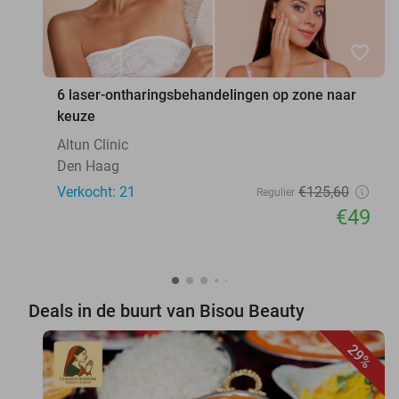
favorite_border
6 laser-ontharingsbehandelingen op zone naar
keuze
Altun Clinic
Den Haag
Verkocht: 21
€125
,60
Regulier
€49
Deals in de buurt van Bisou Beauty
29%