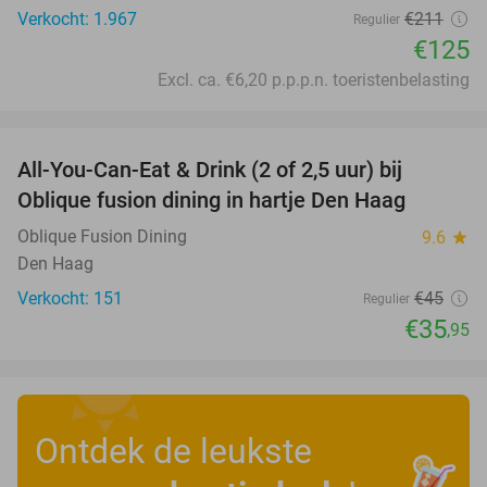
Verkocht: 1.967
€211
Regulier
€125
Excl. ca. €6,20 p.p.p.n. toeristenbelasting
favorite_border
All-You-Can-Eat & Drink (2 of 2,5 uur) bij
20%
Oblique fusion dining in hartje Den Haag
Oblique Fusion Dining
9.6
star
Den Haag
Verkocht: 151
€45
Regulier
€35
,95
Ontdek de leukste