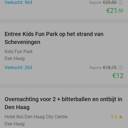
Verkocht: 964
€29
,50
Regulier
€21
,50
favorite_border
Entree Kids Fun Park op het strand van
36%
Scheveningen
Kids Fun Park
Den Haag
Verkocht: 263
€18
,75
Regulier
€12
favorite_border
Overnachting voor 2 + bitterballen en ontbijt in
41%
Den Haag
Hotel Ibis Den Haag City Centre
9.5
star
Den Haag