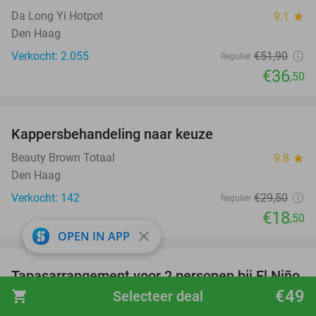
Da Long Yi Hotpot
9.1
star
Den Haag
Verkocht: 2.055
€51
,90
Regulier
€36
,50
favorite_border
Kappersbehandeling naar keuze
37%
Beauty Brown Totaal
9.8
star
Den Haag
Verkocht: 142
€29
,50
Regulier
€18
,50
close
OPEN IN APP
favorite_border
Tapasarrangement voor 2 personen bij El Niño
51%
€49
Beach Club
shopping_cart
Selecteer deal