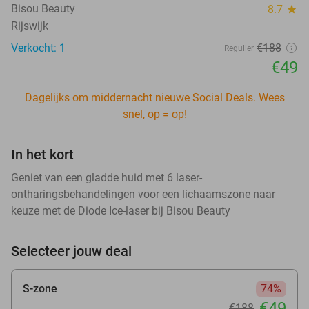
Bisou Beauty
8.7
star
Rijswijk
Verkocht: 1
€188
Regulier
€49
Dagelijks om middernacht nieuwe Social Deals. Wees
snel, op = op!
In het kort
Geniet van een gladde huid met 6 laser-
ontharingsbehandelingen voor een lichaamszone naar
keuze met de Diode Ice-laser bij Bisou Beauty
Selecteer jouw deal
S-zone
74%
€49
€188