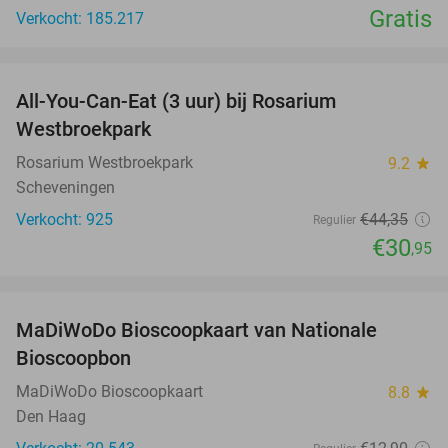
Gratis
Verkocht: 185.217
favorite_border
All-You-Can-Eat (3 uur) bij Rosarium
30%
Westbroekpark
Rosarium Westbroekpark
9.2
star
Scheveningen
Verkocht: 925
€44
,35
Regulier
€30
,95
favorite_border
MaDiWoDo Bioscoopkaart van Nationale
31%
Bioscoopbon
MaDiWoDo Bioscoopkaart
8.8
star
Den Haag