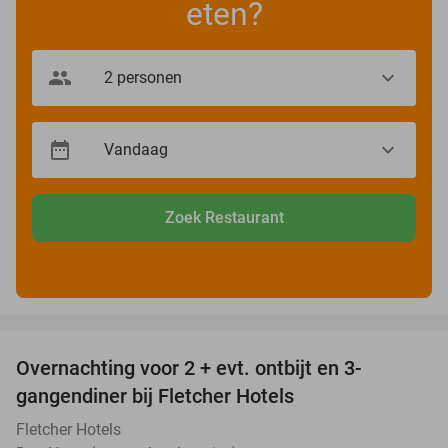
eten?
Zoek Restaurant
favorite_border
Overnachting voor 2 + evt. ontbijt en 3-
gangendiner bij Fletcher Hotels
Fletcher Hotels