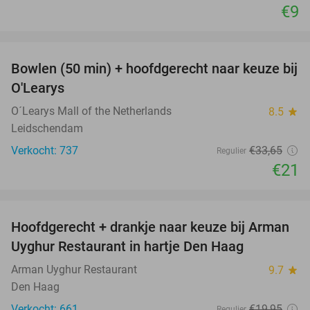
€9
favorite_border
Bowlen (50 min) + hoofdgerecht naar keuze bij
38%
O'Learys
O´Learys Mall of the Netherlands
8.5
star
Leidschendam
Verkocht: 737
€33
,65
Regulier
€21
favorite_border
Hoofdgerecht + drankje naar keuze bij Arman
30%
Uyghur Restaurant in hartje Den Haag
Arman Uyghur Restaurant
9.7
star
Den Haag
Verkocht: 661
€19
,95
Regulier