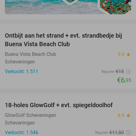
favorite_border
Ontbijt aan het strand + evt. strandbedje bij
54%
Buena Vista Beach Club
Buena Vista Beach Club
9.0
star
Scheveningen
Verkocht: 1.511
€15
Regulier
€6
,95
favorite_border
18-holes GlowGolf + evt. spiegeldoolhof
22%
GlowGolf Scheveningen
8.9
star
Scheveningen
Verkocht: 1.546
€11
,50
Regulier