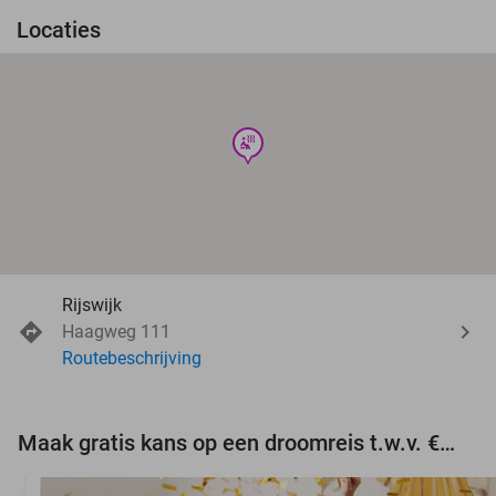
Locaties
wellness
Rijswijk
Haagweg 111
Routebeschrijving
Maak gratis kans op een droomreis t.w.v. €3.000!