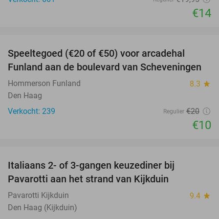
€14
favorite_border
Speeltegoed (€20 of €50) voor arcadehal
50%
Funland aan de boulevard van Scheveningen
Hommerson Funland
8.3
star
Den Haag
Verkocht: 239
€20
Regulier
€10
favorite_border
Italiaans 2- of 3-gangen keuzediner bij
27%
Pavarotti aan het strand van Kijkduin
Pavarotti Kijkduin
9.4
star
Den Haag (Kijkduin)