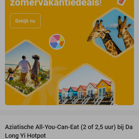
zomervakantiedeals
!
Bekijk nu
favorite_border
Aziatische All-You-Can-Eat (2 of 2,5 uur) bij Da
30%
Long Yi Hotpot