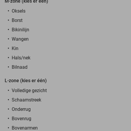
M-zone (kies er één)
Oksels
Borst
Bikinilijn
Wangen
Kin
Hals/nek
Bilnaad
L-zone
(kies er één)
Volledige gezicht
Schaamstreek
Onderrug
Bovenrug
Bovenarmen