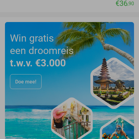
€36
,90
Win gratis
een droomreis
t.w.v. €3.000
Doe mee!