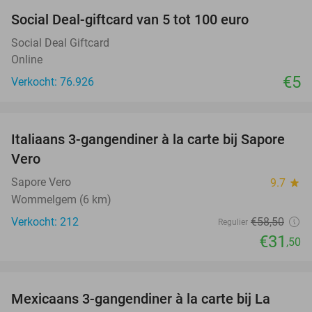
Social Deal-giftcard van 5 tot 100 euro
Social Deal Giftcard
Online
€5
Verkocht: 76.926
favorite_border
Italiaans 3-gangendiner à la carte bij Sapore
46%
Vero
Sapore Vero
9.7
star
Wommelgem (6 km)
Verkocht: 212
€58
,50
Regulier
€31
,50
favorite_border
Mexicaans 3-gangendiner à la carte bij La
32%