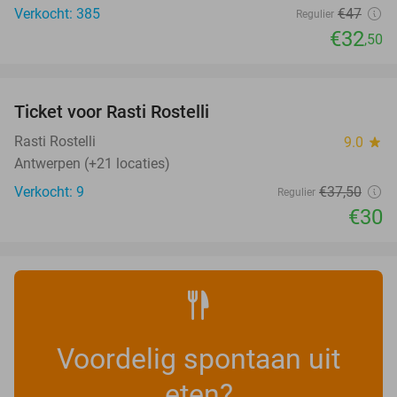
Verkocht: 385
€47
Regulier
€32
,50
favorite_border
Ticket voor Rasti Rostelli
20%
NEW
TODAY
Rasti Rostelli
9.0
star
Antwerpen (+21 locaties)
Verkocht: 9
€37
,50
Regulier
€30
Voordelig spontaan uit
eten?