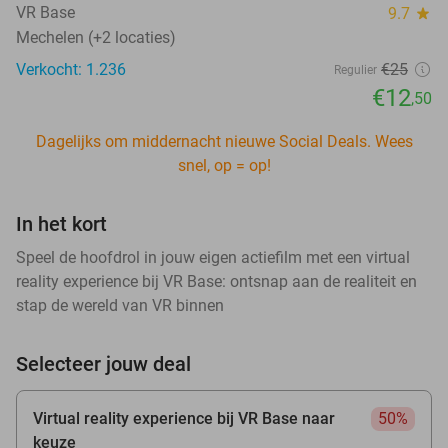
VR Base
9.7
star
Mechelen (+2 locaties)
Verkocht: 1.236
€25
Regulier
€12
,50
Dagelijks om middernacht nieuwe Social Deals. Wees
snel, op = op!
In het kort
Speel de hoofdrol in jouw eigen actiefilm met een virtual
reality experience bij VR Base: ontsnap aan de realiteit en
stap de wereld van VR binnen
Selecteer jouw deal
Virtual reality experience bij VR Base naar
50%
keuze