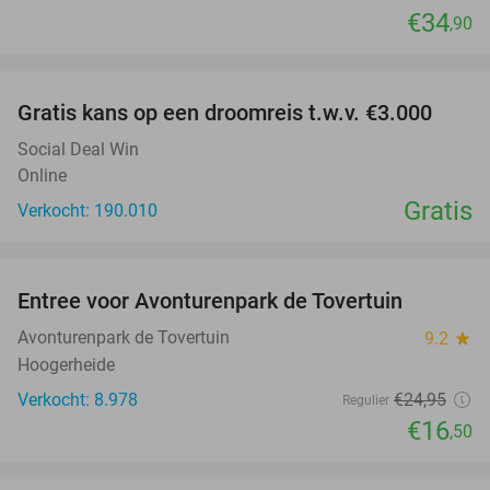
€34
,90
favorite_border
Gratis kans op een droomreis t.w.v. €3.000
Social Deal Win
Online
Gratis
Verkocht: 190.010
favorite_border
Entree voor Avonturenpark de Tovertuin
34%
Avonturenpark de Tovertuin
9.2
star
Hoogerheide
Verkocht: 8.978
€24
,95
Regulier
€16
,50
favorite_border