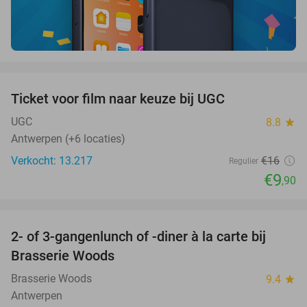
favorite_border
Ticket voor film naar keuze bij UGC
38%
UGC
8.8
star
Antwerpen (+6 locaties)
Verkocht: 13.217
€16
Regulier
€9
,90
favorite_border
2- of 3-gangenlunch of -diner à la carte bij
31%
Brasserie Woods
Brasserie Woods
9.4
star
Antwerpen