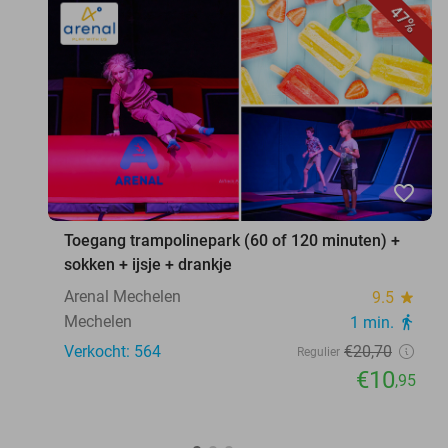
47%
favorite_border
Toegang trampolinepark (60 of 120 minuten) +
sokken + ijsje + drankje
Arenal Mechelen
9.5
star
Mechelen
1 min.
directions_walk
Verkocht: 564
€20
,70
Regulier
€10
,95