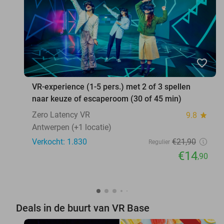
favorite_border
VR-experience (1-5 pers.) met 2 of 3 spellen
naar keuze of escaperoom (30 of 45 min)
Zero Latency VR
9.8
star
Antwerpen (+1 locatie)
Verkocht: 1.830
€21
,90
Regulier
€14
,90
Deals in de buurt van VR Base