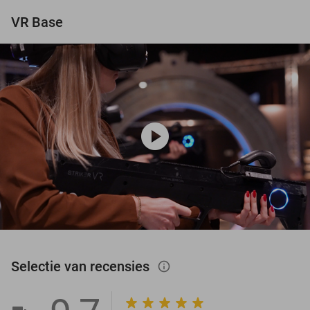
VR Base
play_circle
Selectie van recensies
info_outlined