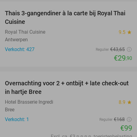
Thais 3-gangendiner à la carte bij Royal Thai
32%
Cuisine
Royal Thai Cuisine
9.5
star
Antwerpen
Verkocht: 427
€43
,65
Regulier
€29
,90
favorite_border
Overnachting voor 2 + ontbijt + late check-out
41%
NEW
in hartje Bree
TODAY
Hotel Brasserie Ingredi
8.9
star
Bree
Verkocht: 1
€168
Regulier
€99
Excl. ca. €3 p.p.p.n. toeristenbelasting