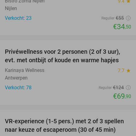
Bistro Zoma Nijlen
9.4
star
Nijlen
Verkocht: 23
€55
Regulier
€34
,50
favorite_border
Privéwellness voor 2 personen (2 of 3 uur),
44%
evt. met ontbijt of koude en warme hapjes
Karinaya Wellness
7.7
star
Antwerpen
Verkocht: 78
€124
Regulier
€69
,90
favorite_border
VR-experience (1-5 pers.) met 2 of 3 spellen
32%
naar keuze of escaperoom (30 of 45 min)