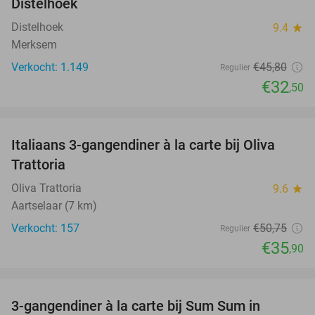
Distelhoek
Distelhoek
9.4
star
Merksem
Verkocht: 1.149
€45
,80
Regulier
€32
,50
favorite_border
Italiaans 3-gangendiner à la carte bij Oliva
29%
Trattoria
Oliva Trattoria
9.6
star
Aartselaar (7 km)
Verkocht: 157
€50
,75
Regulier
€35
,90
favorite_border
3-gangendiner à la carte bij Sum Sum in
46%