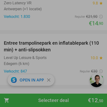
Zero Latency VR
9.8
star
Antwerpen (+1 locatie)
Verkocht: 1.830
€21
,90
Regulier
€14
,90
favorite_border
Entree trampolinepark en inflatablepark (110
40%
min) + anti-slipsokken
Level Up Leisure & Sports
10.0
star
Edegem (6 km)
Verkocht: 847
€30
Regulier
€18
close
OPEN IN APP
favorite_border
3-gangen keuzediner bij De Linde
31%
€12
shopping_cart
Selecteer deal
,50
De Linde
8.5
star