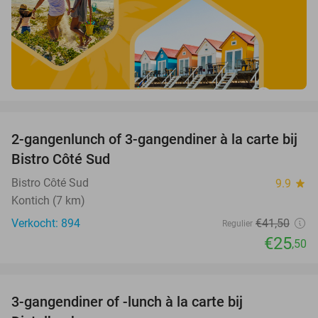
favorite_border
2-gangenlunch of 3-gangendiner à la carte bij
39%
Bistro Côté Sud
Bistro Côté Sud
9.9
star
Kontich (7 km)
Verkocht: 894
€41
,50
Regulier
€25
,50
favorite_border
3-gangendiner of -lunch à la carte bij
29%