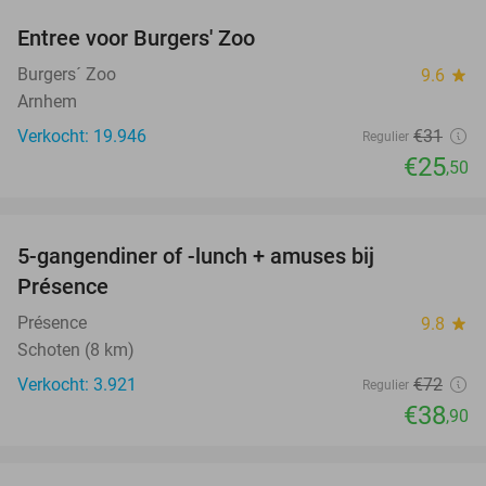
Entree voor Burgers' Zoo
18%
Burgers´ Zoo
9.6
star
Arnhem
Verkocht: 19.946
€31
Regulier
€25
,50
favorite_border
5-gangendiner of -lunch + amuses bij
46%
Présence
Présence
9.8
star
Schoten (8 km)
Verkocht: 3.921
€72
Regulier
€38
,90
favorite_border