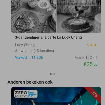
3-gangendiner à la carte bij Lucy Chang
Lucy Chang
9.4
star
Antwerpen (+3 locaties)
Verkocht: 11.806
€43
Regulier
€25
,50
Anderen bekeken ook
32%