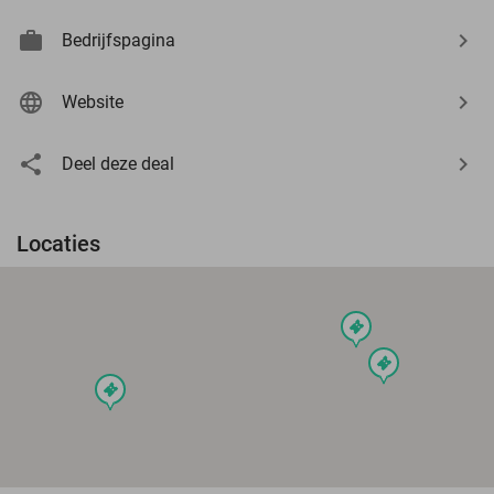
Bedrijfspagina
Website
Deel deze deal
Locaties
events
events
events