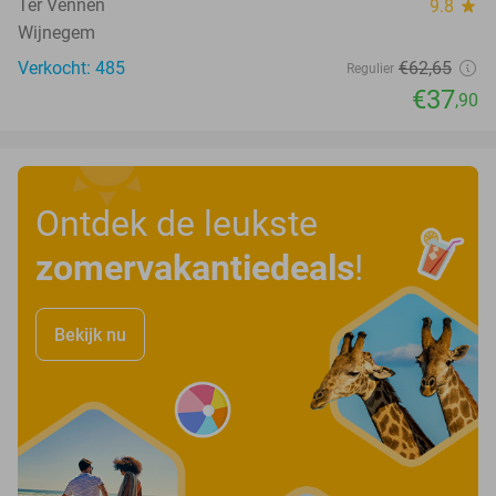
Ter Vennen
9.8
star
Wijnegem
Verkocht: 485
€62
,65
Regulier
€37
,90
Ontdek de leukste
zomervakantiedeals
!
Bekijk nu