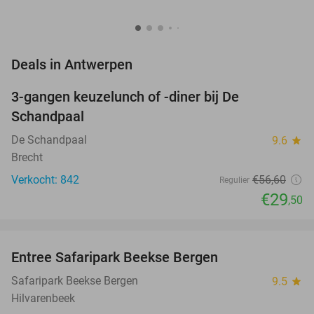
favorite_border
Deals in Antwerpen
3-gangen keuzelunch of -diner bij De
48%
Schandpaal
De Schandpaal
9.6
star
Brecht
Verkocht: 842
€56
,60
Regulier
€29
,50
favorite_border
Entree Safaripark Beekse Bergen
31%
NEW
TODAY
Safaripark Beekse Bergen
9.5
star
Hilvarenbeek