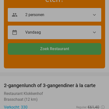
Zoek Restaurant
favorite_border
2-gangenlunch of 3-gangendiner à la carte
43%
Restaurant Klokkenhof
Brasschaat (12 km)
Verkocht: 330
€61
,40
Regulier