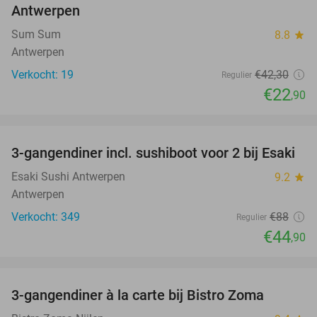
Antwerpen
Sum Sum
8.8
star
Antwerpen
Verkocht: 19
€42
,30
Regulier
€22
,90
favorite_border
3-gangendiner incl. sushiboot voor 2 bij Esaki
49%
Esaki Sushi Antwerpen
9.2
star
Antwerpen
Verkocht: 349
€88
Regulier
€44
,90
favorite_border
3-gangendiner à la carte bij Bistro Zoma
37%