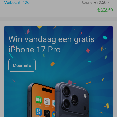
Verkocht: 126
€32
,50
Regulier
€22
,50
Win vandaag een gratis
iPhone 17 Pro
Meer info