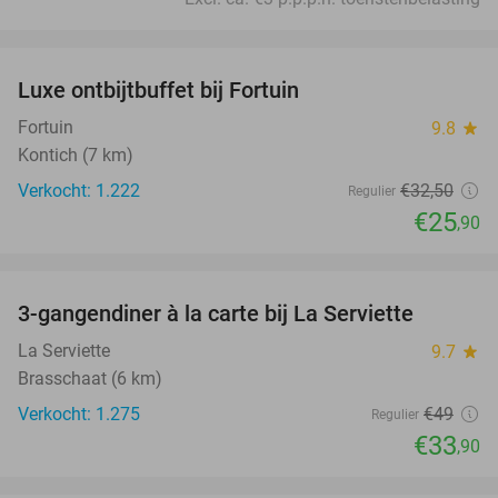
favorite_border
Luxe ontbijtbuffet bij Fortuin
20%
Fortuin
9.8
star
Kontich (7 km)
Verkocht: 1.222
€32
,50
Regulier
€25
,90
favorite_border
3-gangendiner à la carte bij La Serviette
31%
La Serviette
9.7
star
Brasschaat (6 km)
Verkocht: 1.275
€49
Regulier
€33
,90
favorite_border