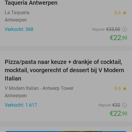
Taqueria Antwerpen
La Taqueria
8.6
star
Antwerpen
Verkocht: 368
€33
,50
Regulier
€22
,90
favorite_border
Pizza/pasta naar keuze + drankje of cocktail,
28%
mocktail, voorgerecht of dessert bij V Modern
Italian
V Modern Italian - Antwerp Tower
9.6
star
Antwerpen
Verkocht: 1.617
€32
Regulier
€22
,90