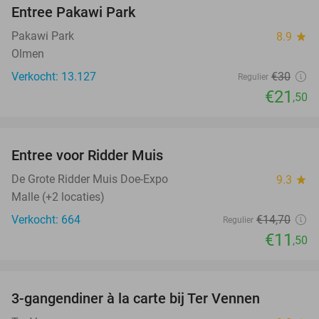
Entree Pakawi Park
28%
Pakawi Park
8.9
star
Olmen
Verkocht: 13.127
€30
Regulier
€21
,50
favorite_border
Entree voor Ridder Muis
22%
De Grote Ridder Muis Doe-Expo
9.3
star
Malle (+2 locaties)
Verkocht: 664
€14
,70
Regulier
€11
,50
favorite_border
3-gangendiner à la carte bij Ter Vennen
40%