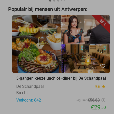
Populair bij mensen uit Antwerpen:
48%
favorite_border
3-gangen keuzelunch of -diner bij De Schandpaal
De Schandpaal
9.6
star
Brecht
Verkocht: 842
€56
,60
Regulier
€29
,50