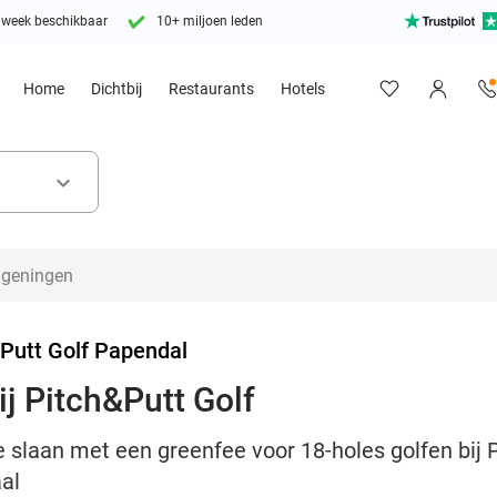
 week beschikbaar
10+ miljoen leden
Home
Dichtbij
Restaurants
Hotels
keyboard_arrow_down
Putt Golf Papendal
ij Pitch&Putt Golf
 slaan met een greenfee voor 18-holes golfen bij 
aal