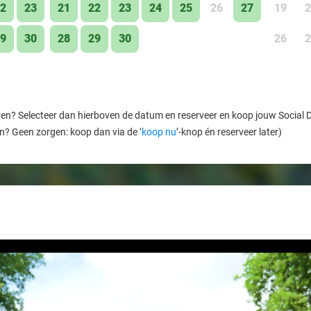
2
23
21
22
23
24
25
26
27
19
2
9
30
28
29
30
26
2
ren? Selecteer dan hierboven de datum en reserveer en koop jouw Social Dea
en? Geen zorgen: koop dan via de ‘
koop nu
’-knop én reserveer later)