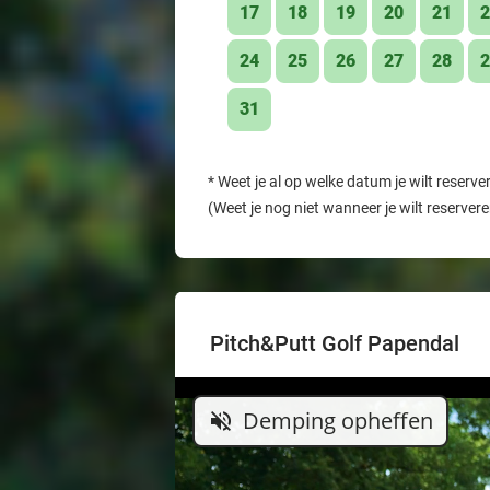
17
18
19
20
21
2
24
25
26
27
28
2
31
*
Weet je al op welke datum je wilt reserve
(Weet je nog niet wanneer je wilt reserver
Pitch&Putt Golf Papendal
Demping opheffen
volume_off