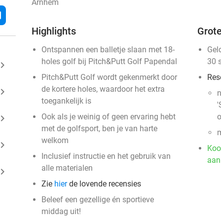
Arnhem
l
Highlights
Grote
Ontspannen een balletje slaan met 18-
Gel
holes golf bij Pitch&Putt Golf Papendal
30 
ard_arrow_right
Pitch&Putt Golf wordt gekenmerkt door
Res
de kortere holes, waardoor het extra
ard_arrow_right
n
toegankelijk is
'
Ook als je weinig of geen ervaring hebt
o
ard_arrow_right
met de golfsport, ben je van harte
m
welkom
ard_arrow_right
Koo
Inclusief instructie en het gebruik van
aan
alle materialen
ard_arrow_right
Zie
hier
de lovende recensies
Beleef een gezellige én sportieve
middag uit!