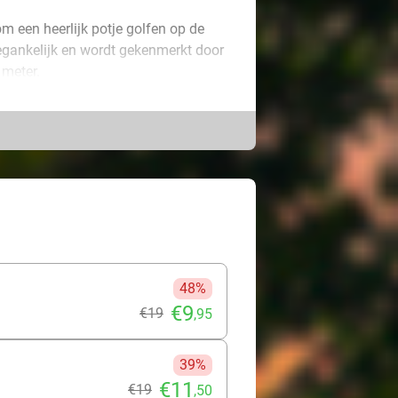
m een heerlijk potje golfen op de
oegankelijk en wordt gekenmerkt door
 meter.
lfsport, ben je van harte welkom op
n instructies zijn gewoon
it!
48%
€9
€19
,95
39%
€11
€19
,50