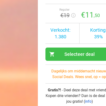
Regulier
€11
€19
,50
Verkocht:
Korting
1.380
39%
shopping_cart
Selecteer deal
navi
Dagelijks om middernacht nieuw
Social Deals. Wees snel, op = op
Gratis?!
- Deel deze deal met vrien
Kopen drie vrienden? Dan is de deal
jou gratis! (
info
)