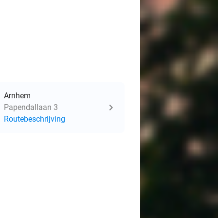
Arnhem
Papendallaan 3
Routebeschrijving