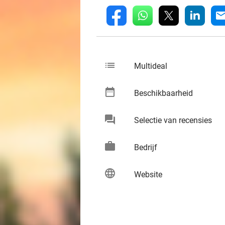
whatsapp
linkedin
fb
mai
list
keybo
Multideal
date_range
keybo
Beschikbaarheid
chat
keybo
Selectie van recensies
work
keybo
Bedrijf
language
keybo
Website