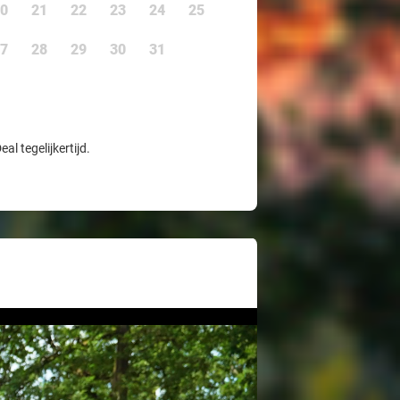
0
21
22
23
24
25
7
28
29
30
31
l tegelijkertijd.