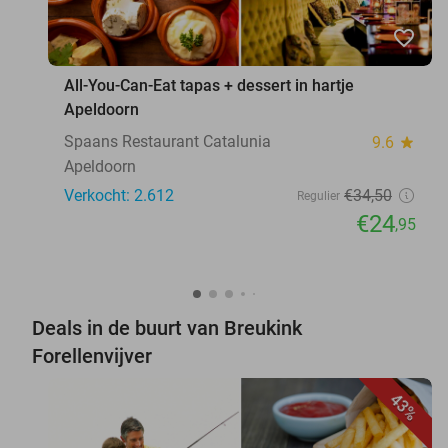
favorite_border
All-You-Can-Eat tapas + dessert in hartje
Apeldoorn
Spaans Restaurant Catalunia
9.6
star
Apeldoorn
Verkocht: 2.612
€34
,50
Regulier
€24
,95
Deals in de buurt van Breukink
Forellenvijver
43%