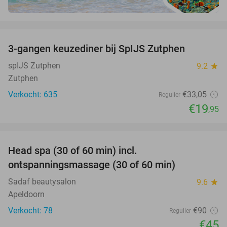
favorite_border
3-gangen keuzediner bij SpIJS Zutphen
40%
spIJS Zutphen
9.2
star
Zutphen
Verkocht: 635
€33
,05
Regulier
€19
,95
favorite_border
Head spa (30 of 60 min) incl.
50%
ontspanningsmassage (30 of 60 min)
Sadaf beautysalon
9.6
star
Apeldoorn
Verkocht: 78
€90
Regulier
€45