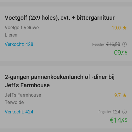
favorite_border
Voetgolf (2x9 holes), evt. + bittergarnituur
40%
Voetgolf Veluwe
10.0
star
Lieren
Verkocht: 428
€16
,50
Regulier
€9
,95
favorite_border
2-gangen pannenkoekenlunch of -diner bij
38%
Jeff's Farmhouse
Jeff's Farmhouse
9.7
star
Terwolde
Verkocht: 424
€24
Regulier
€14
,95
favorite_border