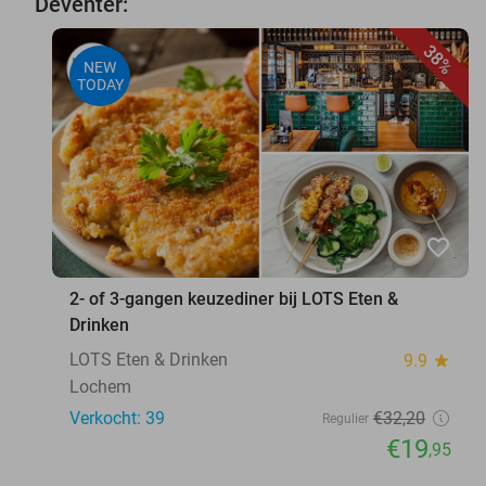
Deventer:
38%
NEW
TODAY
favorite_border
2- of 3-gangen keuzediner bij LOTS Eten &
Drinken
LOTS Eten & Drinken
9.9
star
Lochem
Verkocht: 39
€32
,20
Regulier
€19
,95