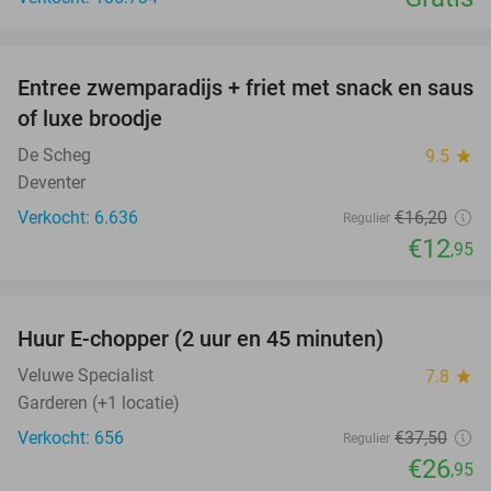
favorite_border
Entree zwemparadijs + friet met snack en saus
20%
of luxe broodje
De Scheg
9.5
star
Deventer
Verkocht: 6.636
€16
,20
Regulier
€12
,95
favorite_border
Huur E-chopper (2 uur en 45 minuten)
28%
Veluwe Specialist
7.8
star
Garderen (+1 locatie)
Verkocht: 656
€37
,50
Regulier
€26
,95