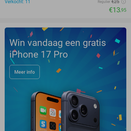
Verkocht: 11
€25
Regulier
€13
,95
Win vandaag een gratis
iPhone 17 Pro
Meer info