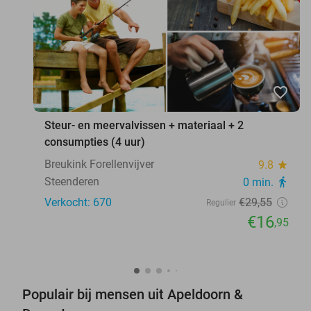
favorite_border
Steur- en meervalvissen + materiaal + 2
consumpties (4 uur)
Breukink Forellenvijver
9.8
star
Steenderen
0 min.
directions_walk
Verkocht: 670
€29
,55
Regulier
€16
,95
Populair bij mensen uit Apeldoorn &