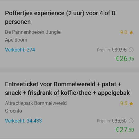
Poffertjes experience (2 uur) voor 4 of 8
33%
personen
De Pannenkoeken Jungle
9.0
star
Apeldoorn
Verkocht: 274
€39
,95
Regulier
€26
,95
favorite_border
Entreeticket voor Bommelwereld + patat +
23%
snack + frisdrank of koffie/thee + appelgebak
Attractiepark Bommelwereld
9.5
star
Groenlo
Verkocht: 34.433
€35
,50
Regulier
€27
,50