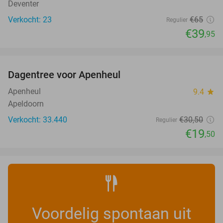
Deventer
Verkocht: 23
€65
Regulier
€39
,95
favorite_border
Dagentree voor Apenheul
36%
Apenheul
9.4
star
Apeldoorn
Verkocht: 33.440
€30
,50
Regulier
€19
,50
Voordelig spontaan uit