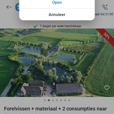
Open
Ontdek 15.000+ deals
Annuleer
Bereikbaar tot 21:00
7 dagen per week beschikbaar
10+ miljoen leden
50%
9,4
op basis van
206.138 reviews
Ontdek 15.000+ deals
7 dagen per week beschikbaar
10+ miljoen leden
favorite_border
Forelvissen + materiaal + 2 consumpties naar