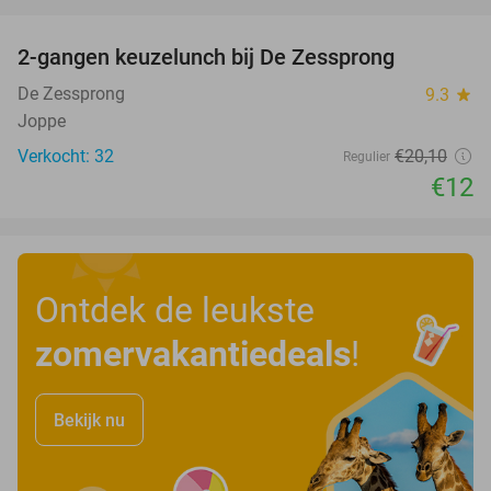
favorite_border
2-gangen keuzelunch bij De Zessprong
40%
De Zessprong
9.3
star
Joppe
Verkocht: 32
€20
,10
Regulier
€12
Ontdek de leukste
zomervakantiedeals
!
Bekijk nu