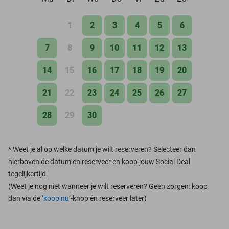
1
2
3
4
5
6
7
8
9
10
11
12
13
14
15
16
17
18
19
20
21
22
23
24
25
26
27
28
29
30
*
Weet je al op welke datum je wilt reserveren? Selecteer dan
hierboven de datum en reserveer en koop jouw Social Deal
tegelijkertijd.
(Weet je nog niet wanneer je wilt reserveren? Geen zorgen: koop
dan via de ‘
koop nu
’-knop én reserveer later)