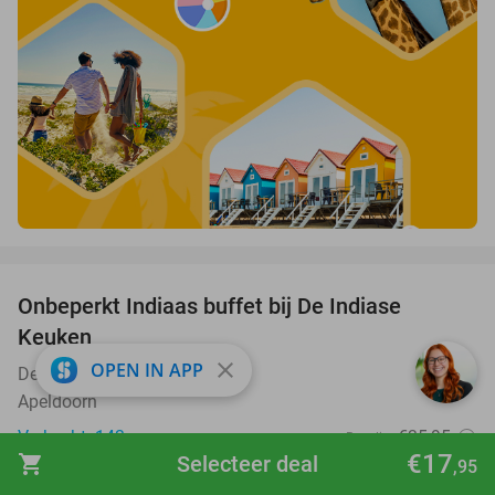
favorite_border
Onbeperkt Indiaas buffet bij De Indiase
33%
Keuken
close
OPEN IN APP
De Indiase Keuken
8.4
star
Apeldoorn
Verkocht: 143
€35
,95
Regulier
€17
shopping_cart
Selecteer deal
€24
,95