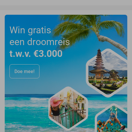
Win gratis
een droomreis
t.w.v. €3.000
Doe mee!