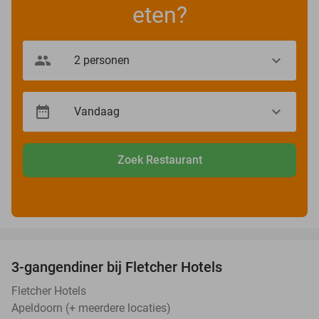
eten?
Zoek Restaurant
favorite_border
3-gangendiner bij Fletcher Hotels
42%
Fletcher Hotels
Apeldoorn (+ meerdere locaties)