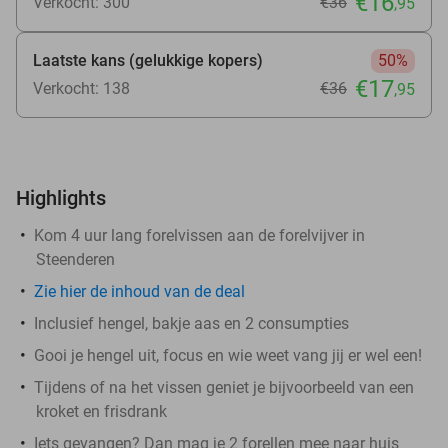
€16
Verkocht: 300
€36
,95
Laatste kans (gelukkige kopers)
50%
€17
Verkocht: 138
€36
,95
Highlights
Kom 4 uur lang forelvissen aan de forelvijver in
Steenderen
Zie
hier
de inhoud van de deal
Inclusief hengel, bakje aas en 2 consumpties
Gooi je hengel uit, focus en wie weet vang jij er wel een!
Tijdens of na het vissen geniet je bijvoorbeeld van een
kroket en frisdrank
Iets gevangen? Dan mag je 2 forellen mee naar huis