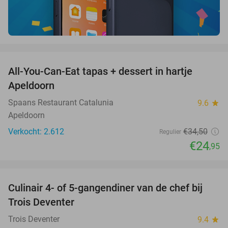
favorite_border
All-You-Can-Eat tapas + dessert in hartje
28%
Apeldoorn
Spaans Restaurant Catalunia
9.6
star
Apeldoorn
Verkocht: 2.612
€34
,50
Regulier
€24
,95
favorite_border
Culinair 4- of 5-gangendiner van de chef bij
39%
Trois Deventer
Trois Deventer
9.4
star