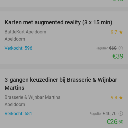
favorite_border
Karten met augmented reality (3 x 15 min)
35%
BattleKart Apeldoorn
9.7
star
Apeldoorn
Verkocht: 596
€60
Regulier
€39
favorite_border
3-gangen keuzediner bij Brasserie & Wijnbar
35%
Martins
Brasserie & Wijnbar Martins
9.8
star
Apeldoorn
Verkocht: 681
€40
,70
Regulier
€26
,50