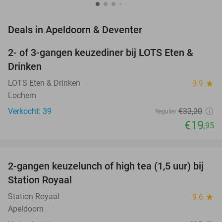
favorite_border
Deals in Apeldoorn & Deventer
2- of 3-gangen keuzediner bij LOTS Eten &
38%
NEW
Drinken
TODAY
LOTS Eten & Drinken
9.9
star
Lochem
Verkocht: 39
€32
,20
Regulier
€19
,95
favorite_border
2-gangen keuzelunch of high tea (1,5 uur) bij
44%
NEW
Station Royaal
TODAY
Station Royaal
9.6
star
Apeldoorn