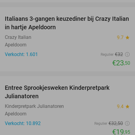
favorite_border
Italiaans 3-gangen keuzediner bij Crazy Italian
27%
in hartje Apeldoorn
Crazy Italian
9.7
star
Apeldoorn
Verkocht: 1.601
€32
Regulier
€23
,50
favorite_border
Entree Sprookjesweken Kinderpretpark
39%
Julianatoren
Kinderpretpark Julianatoren
9.4
star
Apeldoorn
Verkocht: 10.892
€32
,50
Regulier
€19
,95