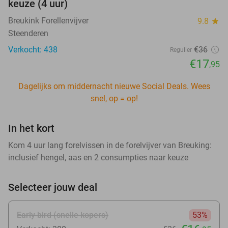
keuze (4 uur)
Breukink Forellenvijver
9.8
star
Steenderen
Verkocht: 438
€36
Regulier
€17
,95
Dagelijks om middernacht nieuwe Social Deals. Wees
snel, op = op!
In het kort
Kom 4 uur lang forelvissen in de forelvijver van Breuking:
inclusief hengel, aas en 2 consumpties naar keuze
Selecteer jouw deal
Early bird (snelle kopers)
53%