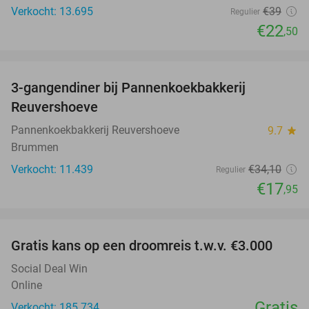
Verkocht: 13.695
€39
Regulier
€22
,50
favorite_border
3-gangendiner bij Pannenkoekbakkerij
47%
Reuvershoeve
Pannenkoekbakkerij Reuvershoeve
9.7
star
Brummen
Verkocht: 11.439
€34
,10
Regulier
€17
,95
favorite_border
Gratis kans op een droomreis t.w.v. €3.000
Social Deal Win
Online
Gratis
Verkocht: 185.734