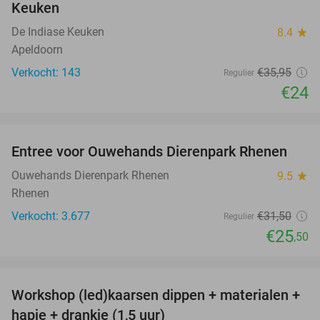
Keuken
De Indiase Keuken
8.4
star
Apeldoorn
Verkocht: 143
€35
,95
Regulier
€24
favorite_border
Entree voor Ouwehands Dierenpark Rhenen
19%
Ouwehands Dierenpark Rhenen
9.5
star
Rhenen
Verkocht: 3.677
€31
,50
Regulier
€25
,50
favorite_border
Workshop (led)kaarsen dippen + materialen +
50%
hapje + drankje (1,5 uur)