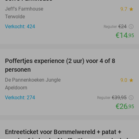
Jeff's Farmhouse
9.7
star
Terwolde
Verkocht: 424
€24
Regulier
€14
,95
favorite_border
Poffertjes experience (2 uur) voor 4 of 8
33%
personen
De Pannenkoeken Jungle
9.0
star
Apeldoorn
Verkocht: 274
€39
,95
Regulier
€26
,95
favorite_border
Entreeticket voor Bommelwereld + patat +
23%