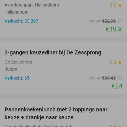
Avonturenpark Hellendoorn
9.2
star
Hellendoorn
Verkocht: 33.297
€32
,95
Regulier
€19
,50
favorite_border
3-gangen keuzediner bij De Zessprong
39%
De Zessprong
9.3
star
Joppe
Verkocht: 65
€39
,45
Regulier
€24
favorite_border
Pannenkoekenlunch met 2 toppings naar
38%
keuze + drankje naar keuze
Pannenkoekenhuis De Honingpot
star