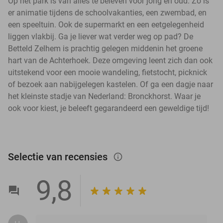
Op het park is van alles te beleven voor jong en oud. Zo is
er animatie tijdens de schoolvakanties, een zwembad, en
een speeltuin. Ook de supermarkt en een eetgelegenheid
liggen vlakbij. Ga je liever wat verder weg op pad? De
Betteld Zelhem is prachtig gelegen middenin het groene
hart van de Achterhoek. Deze omgeving leent zich dan ook
uitstekend voor een mooie wandeling, fietstocht, picknick
of bezoek aan nabijgelegen kastelen. Of ga een dagje naar
het kleinste stadje van Nederland: Bronckhorst. Waar je
ook voor kiest, je beleeft gegarandeerd een geweldige tijd!
Selectie van recensies
info_outlined
9,8