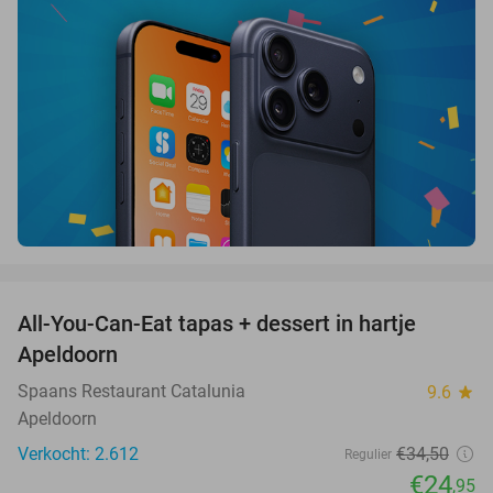
favorite_border
All-You-Can-Eat tapas + dessert in hartje
28%
Apeldoorn
Spaans Restaurant Catalunia
9.6
star
Apeldoorn
Verkocht: 2.612
€34
,50
Regulier
€24
,95