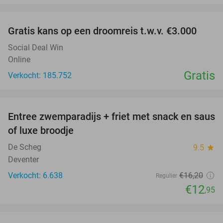
favorite_border
Gratis kans op een droomreis t.w.v. €3.000
Social Deal Win
Online
Gratis
Verkocht: 185.752
favorite_border
Entree zwemparadijs + friet met snack en saus
20%
of luxe broodje
De Scheg
9.5
star
Deventer
Verkocht: 6.638
€16
,20
Regulier
€12
,95
favorite_border