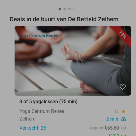
Deals in de buurt van De Betteld Zelhem
79%
favorite_border
3 of 5 yogalessen (75 min)
Yoga Centrum Renée
10
star
Zelhem
2 min.
directions_car
Verkocht: 25
€55
,50
Regulier