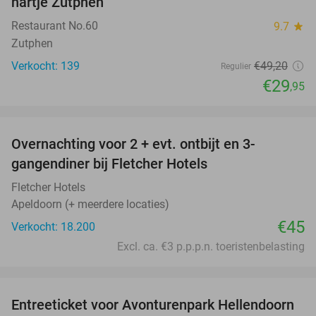
hartje Zutphen
Restaurant No.60
9.7
star
Zutphen
Verkocht: 139
€49
,20
Regulier
€29
,95
favorite_border
Overnachting voor 2 + evt. ontbijt en 3-
gangendiner bij Fletcher Hotels
Fletcher Hotels
Apeldoorn (+ meerdere locaties)
€45
Verkocht: 18.200
Excl. ca. €3 p.p.p.n. toeristenbelasting
favorite_border
Entreeticket voor Avonturenpark Hellendoorn
41%