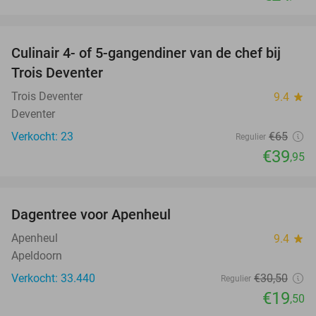
favorite_border
Culinair 4- of 5-gangendiner van de chef bij
39%
Trois Deventer
Trois Deventer
9.4
star
Deventer
Verkocht: 23
€65
Regulier
€39
,95
favorite_border
Dagentree voor Apenheul
36%
Apenheul
9.4
star
Apeldoorn
Verkocht: 33.440
€30
,50
Regulier
€19
,50