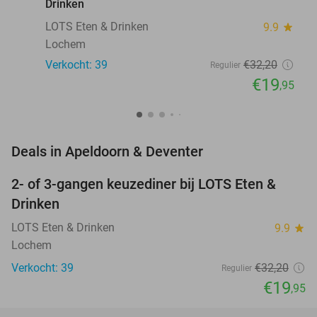
Drinken
LOTS Eten & Drinken
9.9
star
Lochem
Verkocht: 39
€32
,20
Regulier
€19
,95
favorite_border
Deals in Apeldoorn & Deventer
2- of 3-gangen keuzediner bij LOTS Eten &
38%
NEW
Drinken
TODAY
LOTS Eten & Drinken
9.9
star
Lochem
Verkocht: 39
€32
,20
Regulier
€19
,95
favorite_border