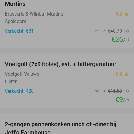
Martins
Brasserie & Wijnbar Martins
9.8
star
Apeldoorn
Verkocht: 681
€40
,70
Regulier
€26
,50
favorite_border
Voetgolf (2x9 holes), evt. + bittergarnituur
40%
Voetgolf Veluwe
10.0
star
Lieren
Verkocht: 428
€16
,50
Regulier
€9
,95
favorite_border
2-gangen pannenkoekenlunch of -diner bij
38%
Jeff's Farmhouse