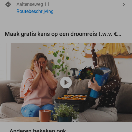
Aaltenseweg 11
Routebeschrijving
Maak gratis kans op een droomreis t.w.v. €3.000!
play_circle
Anderen bekeken ook