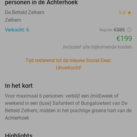
personen in de Achterhoek
De Betteld Zelhem
9.8
star
Zelhem
Verkocht: 6
€385
Regulier
€199
Inclusief alle bijkomende kosten
Tijd resterend tot de nieuwe Social Deal:
Uitverkocht!
In het kort
Voor maximaal 6 personen: verblijf een (mid)week of
weekend in een (luxe) Safaritent of Bungalowtent van De
Betteld Zelhem, midden in het prachtige groene hart van de
Achterhoek
Highlights