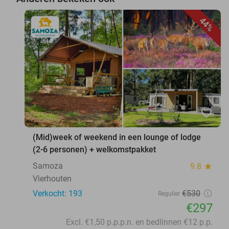
44%
favorite_border
(Mid)week of weekend in een lounge of lodge
(2-6 personen) + welkomstpakket
Samoza
9.8
star
Vierhouten
Verkocht: 193
€530
Regulier
€297
Excl. €1,50 p.p.p.n. en bedlinnen €12 p.p.