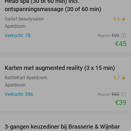
Head spa (30 of 60 min) incl.
50%
ontspanningsmassage (30 of 60 min)
Sadaf beautysalon
9.6
star
Apeldoorn
Verkocht: 78
€90
Regulier
€45
favorite_border
Karten met augmented reality (3 x 15 min)
35%
BattleKart Apeldoorn
9.7
star
Apeldoorn
Verkocht: 596
€60
Regulier
€39
favorite_border
3-gangen keuzediner bij Brasserie & Wijnbar
35%