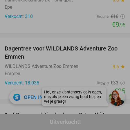
9.8
Epe
Verkocht: 310
€16
Regulier
€9
,95
favorite_border
Dagentree voor WILDLANDS Adventure Zoo
24%
Emmen
WILDLANDS Adventure Zoo Emmen
9.6
star
Emmen
Verkocht: 18.035
€33
Regulier
€25
close
OPEN IN APP
favorite_border
1 of 2 overnachting(en) voor 2 + ontbijt
31%
Uitverkocht!
Hampshire Hotel - ´s Gravenhof Zutphen
9.5
star