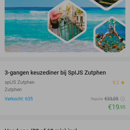
favorite_border
3-gangen keuzediner bij SpIJS Zutphen
40%
spIJS Zutphen
9.2
star
Zutphen
Verkocht: 635
€33
,05
Regulier
€19
,95
favorite_border