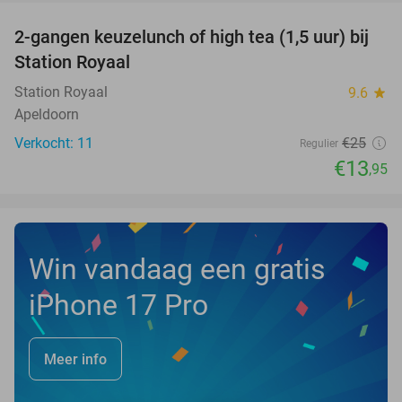
2-gangen keuzelunch of high tea (1,5 uur) bij
44%
NEW
Station Royaal
TODAY
Station Royaal
9.6
star
Apeldoorn
Verkocht: 11
€25
Regulier
€13
,95
Win vandaag een gratis
iPhone 17 Pro
Meer info