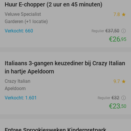
Huur E-chopper (2 uur en 45 minuten)
28%
Veluwe Specialist
7.8
star
Garderen (+1 locatie)
Verkocht: 660
€37
,50
Regulier
€26
,95
favorite_border
Italiaans 3-gangen keuzediner bij Crazy Italian
27%
in hartje Apeldoorn
Crazy Italian
9.7
star
Apeldoorn
Verkocht: 1.601
€32
Regulier
€23
,50
favorite_border
Entree Sprookjesweken Kinderpretpark