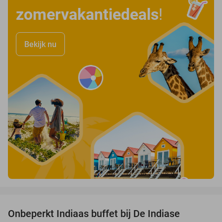
zomervakantiedeals
!
Bekijk nu
favorite_border
Onbeperkt Indiaas buffet bij De Indiase
33%