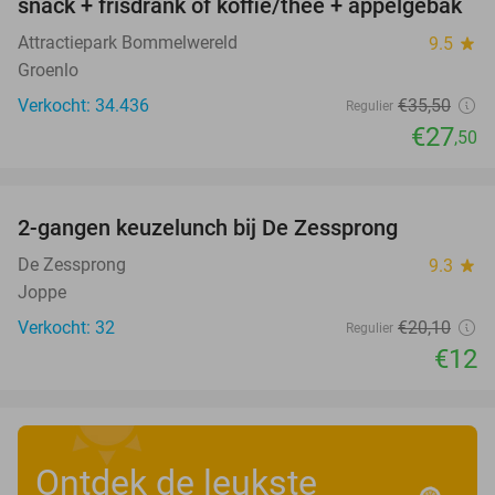
snack + frisdrank of koffie/thee + appelgebak
Attractiepark Bommelwereld
9.5
star
Groenlo
Verkocht: 34.436
€35
,50
Regulier
€27
,50
favorite_border
2-gangen keuzelunch bij De Zessprong
40%
De Zessprong
9.3
star
Joppe
Verkocht: 32
€20
,10
Regulier
€12
Ontdek de leukste