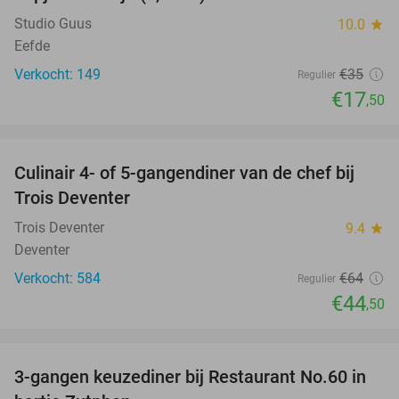
Studio Guus
10.0
star
Eefde
Verkocht: 149
€35
Regulier
€17
,50
favorite_border
Culinair 4- of 5-gangendiner van de chef bij
30%
Trois Deventer
Trois Deventer
9.4
star
Deventer
Verkocht: 584
€64
Regulier
€44
,50
favorite_border
3-gangen keuzediner bij Restaurant No.60 in
39%