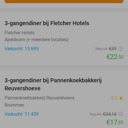
favorite_border
3-gangendiner bij Fletcher Hotels
42%
Fletcher Hotels
Apeldoorn (+ meerdere locaties)
Verkocht: 13.695
€39
Regulier
€22
,50
favorite_border
3-gangendiner bij Pannenkoekbakkerij
47%
Reuvershoeve
Pannenkoekbakkerij Reuvershoeve
9.7
star
Brummen
Verkocht: 11.439
€34
,10
Regulier
€17
,95