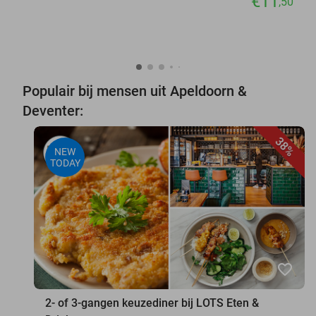
€11
,50
Populair bij mensen uit Apeldoorn &
Deventer:
38%
NEW
TODAY
favorite_border
2- of 3-gangen keuzediner bij LOTS Eten &