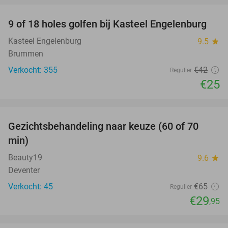
9 of 18 holes golfen bij Kasteel Engelenburg
40%
Kasteel Engelenburg
9.5
star
Brummen
Verkocht: 355
€42
Regulier
€25
favorite_border
Gezichtsbehandeling naar keuze (60 of 70
54%
min)
Beauty19
9.6
star
Deventer
Verkocht: 45
€65
Regulier
€29
,95
favorite_border