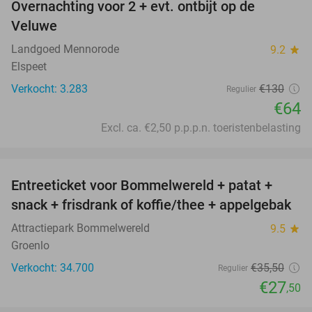
Overnachting voor 2 + evt. ontbijt op de
51%
Veluwe
Landgoed Mennorode
9.2
star
Elspeet
Verkocht: 3.283
€130
Regulier
€64
Excl. ca. €2,50 p.p.p.n. toeristenbelasting
favorite_border
Entreeticket voor Bommelwereld + patat +
23%
snack + frisdrank of koffie/thee + appelgebak
Attractiepark Bommelwereld
9.5
star
Groenlo
Verkocht: 34.700
€35
,50
Regulier
€27
,50
favorite_border