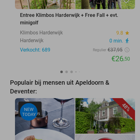
favorite_border
Entree Klimbos Harderwijk + Free Fall + evt.
minigolf
Klimbos Harderwijk
9.8
star
Harderwijk
0 min.
directions_walk
Verkocht: 689
€37
,95
Regulier
€26
,50
Populair bij mensen uit Apeldoorn &
Deventer:
48%
NEW
TODAY