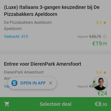
(Luxe) Italiaans 3-gangen keuzediner bij De
35%
Pizzabakkers Apeldoorn
De Pizzabakkers Apeldoorn
9.2
star
Apeldoorn
Verkocht: 415
€30
,75
Regulier
€19
,99
favorite_border
Entree voor DierenPark Amersfoort
24%
DierenPark Amersfoort
9.4
star
Amersfoort
close
OPEN IN APP
Verkocht: 9.586
€31
,50
Regulier
€24
favorite_border
€8
shopping_cart
Selecteer deal
,95