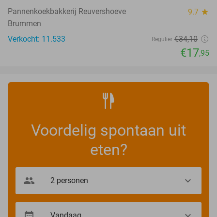
Pannenkoekbakkerij Reuvershoeve
9.7
star
Brummen
Verkocht: 11.533
€34
,10
Regulier
€17
,95
Voordelig spontaan uit
eten?