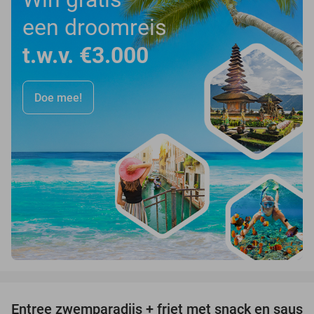
een droomreis
t.w.v. €3.000
Doe mee!
favorite_border
Entree zwemparadijs + friet met snack en saus