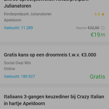
39%
Julianatoren
Kinderpretpark Julianatoren
9.4
star
Apeldoorn
Verkocht: 11.289
€32
,50
Regulier
€19
,95
favorite_border
Gratis kans op een droomreis t.w.v. €3.000
Social Deal Win
Online
Gratis
Verkocht: 189.927
favorite_border
Italiaans 3-gangen keuzediner bij Crazy Italian
27%
in hartje Apeldoorn