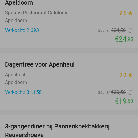
Apeldoorn
Spaans Restaurant Catalunia
9.6
star
Apeldoorn
Verkocht: 2.693
€34
,50
Regulier
€24
,95
favorite_border
Dagentree voor Apenheul
36%
Apenheul
9.3
star
Apeldoorn
Verkocht: 34.158
€30
,50
Regulier
€19
,50
favorite_border
3-gangendiner bij Pannenkoekbakkerij
47%
Reuvershoeve