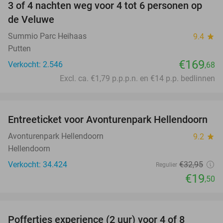
3 of 4 nachten weg voor 4 tot 6 personen op
de Veluwe
Summio Parc Heihaas
9.4
star
Putten
€169
Verkocht: 2.546
,68
Excl. ca. €1,79 p.p.p.n. en €14 p.p. bedlinnen
favorite_border
Entreeticket voor Avonturenpark Hellendoorn
41%
Avonturenpark Hellendoorn
9.2
star
Hellendoorn
Verkocht: 34.424
€32
,95
Regulier
€19
,50
favorite_border
Poffertjes experience (2 uur) voor 4 of 8