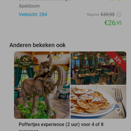
Apeldoorn
Verkocht: 284
€39
,95
Regulier
€26
,95
Anderen bekeken ook
33%
favorite_border
Poffertjes experience (2 uur) voor 4 of 8