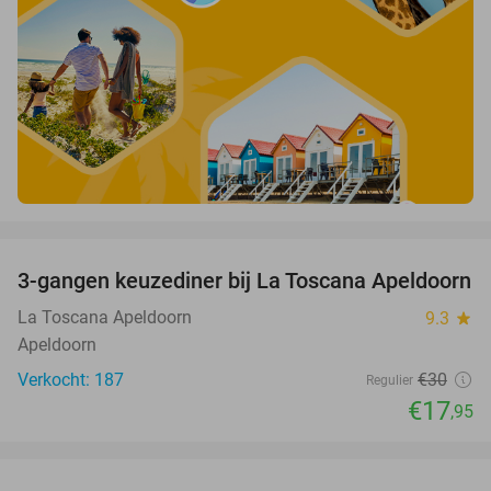
favorite_border
3-gangen keuzediner bij La Toscana Apeldoorn
40%
La Toscana Apeldoorn
9.3
star
Apeldoorn
Verkocht: 187
€30
Regulier
€17
,95
favorite_border