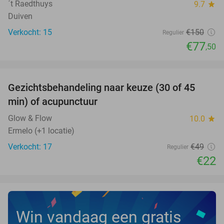
´t Raedthuys
9.7
star
Duiven
Verkocht: 15
€150
Regulier
€77
,50
favorite_border
Gezichtsbehandeling naar keuze (30 of 45
55%
NEW
min) of acupunctuur
TODAY
Glow & Flow
10.0
star
Ermelo (+1 locatie)
Verkocht: 17
€49
Regulier
€22
Win vandaag een gratis