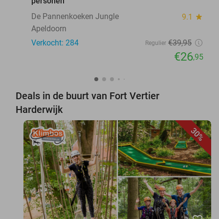
personen
De Pannenkoeken Jungle
9.1
star
Apeldoorn
Verkocht: 284
€39
,95
Regulier
€26
,95
Deals in de buurt van Fort Vertier
Harderwijk
30%