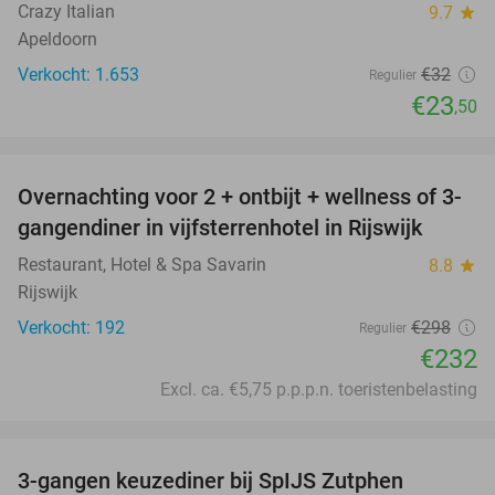
Crazy Italian
9.7
star
Apeldoorn
Verkocht: 1.653
€32
Regulier
€23
,50
favorite_border
Overnachting voor 2 + ontbijt + wellness of 3-
22%
gangendiner in vijfsterrenhotel in Rijswijk
Restaurant, Hotel & Spa Savarin
8.8
star
Rijswijk
Verkocht: 192
€298
Regulier
€232
Excl. ca. €5,75 p.p.p.n. toeristenbelasting
favorite_border
3-gangen keuzediner bij SpIJS Zutphen
40%