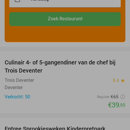
Zoek Restaurant
favorite_border
Culinair 4- of 5-gangendiner van de chef bij
39%
Trois Deventer
Trois Deventer
9.4
star
Deventer
Verkocht: 50
€65
Regulier
€39
,95
favorite_border
Entree Sprookjesweken Kinderpretpark