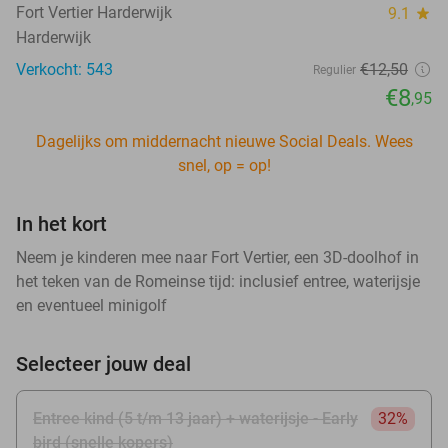
Fort Vertier Harderwijk
9.1
star
Harderwijk
Verkocht: 543
€12
,50
Regulier
€8
,95
Dagelijks om middernacht nieuwe Social Deals. Wees
snel, op = op!
In het kort
Neem je kinderen mee naar Fort Vertier, een 3D-doolhof in
het teken van de Romeinse tijd: inclusief entree, waterijsje
en eventueel minigolf
Selecteer jouw deal
Entree kind (5 t/m 13 jaar) + waterijsje - Early
32%
bird (snelle kopers)