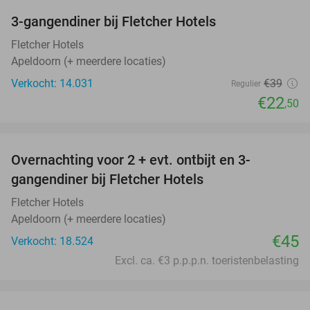
3-gangendiner bij Fletcher Hotels
42%
Fletcher Hotels
Apeldoorn (+ meerdere locaties)
Verkocht: 14.031
€39
Regulier
€22
,50
favorite_border
Overnachting voor 2 + evt. ontbijt en 3-
gangendiner bij Fletcher Hotels
Fletcher Hotels
Apeldoorn (+ meerdere locaties)
€45
Verkocht: 18.524
Excl. ca. €3 p.p.p.n. toeristenbelasting
favorite_border