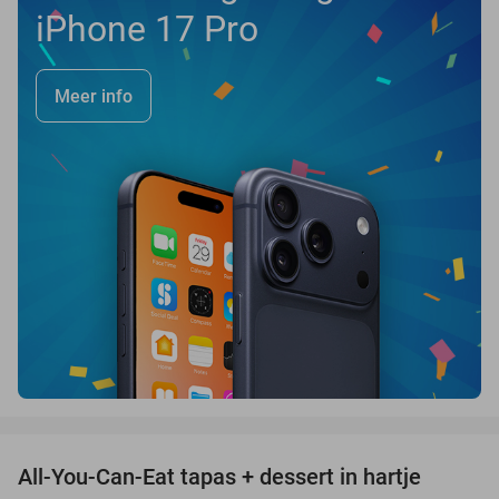
iPhone 17 Pro
Meer info
favorite_border
All-You-Can-Eat tapas + dessert in hartje
28%