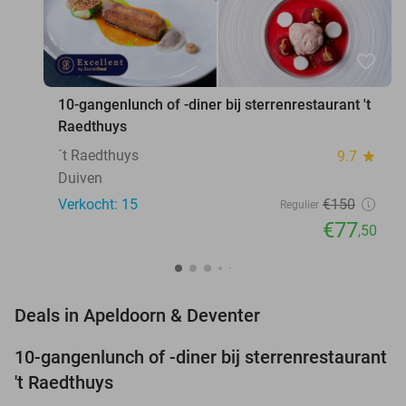
favorite_border
10-gangenlunch of -diner bij sterrenrestaurant 't
Raedthuys
´t Raedthuys
9.7
star
Duiven
Verkocht: 15
€150
Regulier
€77
,50
favorite_border
Deals in Apeldoorn & Deventer
10-gangenlunch of -diner bij sterrenrestaurant
48%
NEW
't Raedthuys
TODAY