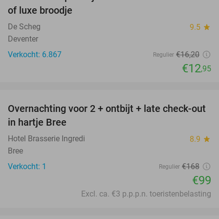
20%
of luxe broodje
De Scheg
9.5
star
Deventer
Verkocht: 6.867
€16
,20
Regulier
€12
,95
favorite_border
Overnachting voor 2 + ontbijt + late check-out
41%
NEW
in hartje Bree
TODAY
Hotel Brasserie Ingredi
8.9
star
Bree
Verkocht: 1
€168
Regulier
€99
Excl. ca. €3 p.p.p.n. toeristenbelasting
favorite_border