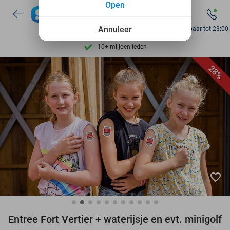
Open
Ontdek 15.000+ deals
7 dagen per week beschikbaar
Annuleer
Bereikbaar tot 23:00
10+ miljoen leden
9,4
op basis van
206.441 reviews
28%
Ontdek 15.000+ deals
7 dagen per week beschikbaar
10+ miljoen leden
favorite_border
Entree Fort Vertier + waterijsje en evt. minigolf