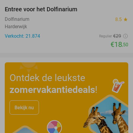
Entree voor het Dolfinarium
36%
Dolfinarium
8.5
star
Harderwijk
Verkocht: 21.874
€29
Regulier
€18
,50
Ontdek de leukste
zomervakantiedeals
!
Bekijk nu