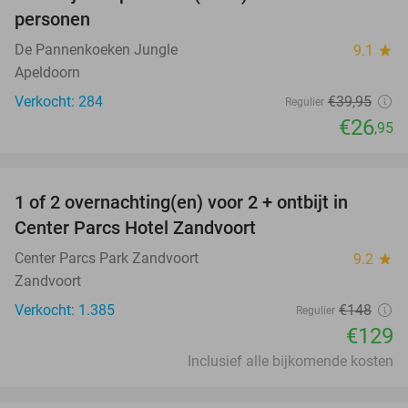
33%
personen
De Pannenkoeken Jungle
9.1
star
Apeldoorn
Verkocht: 284
€39
,95
Regulier
€26
,95
favorite_border
1 of 2 overnachting(en) voor 2 + ontbijt in
13%
Center Parcs Hotel Zandvoort
Center Parcs Park Zandvoort
9.2
star
Zandvoort
Verkocht: 1.385
€148
Regulier
€129
Inclusief alle bijkomende kosten
favorite_border