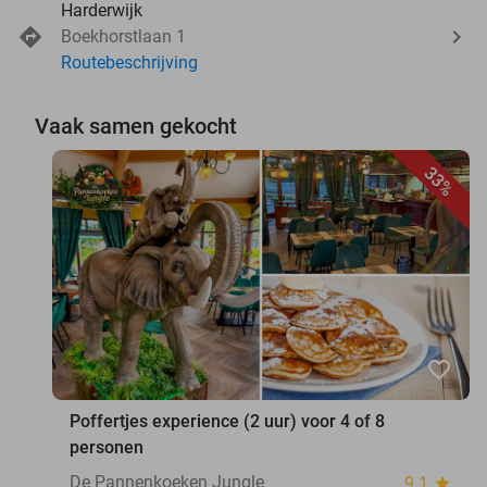
Harderwijk
Boekhorstlaan 1
Routebeschrijving
Vaak samen gekocht
33%
favorite_border
Poffertjes experience (2 uur) voor 4 of 8
personen
De Pannenkoeken Jungle
9.1
star