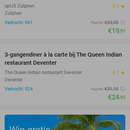
spIJS Zutphen
9.2
star
Zutphen
Verkocht: 661
€33
,05
Regulier
€19
,95
favorite_border
3-gangendiner à la carte bij The Queen Indian
20%
restaurant Deventer
The Queen Indian restaurant Deventer
9.7
star
Deventer
Verkocht: 524
€31
,10
Regulier
€24
,95
Win gratis