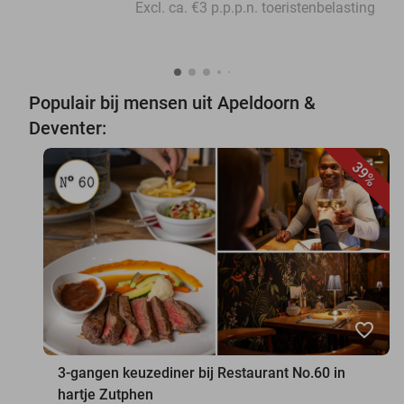
Excl. ca. €3 p.p.p.n. toeristenbelasting
Populair bij mensen uit Apeldoorn &
Deventer:
39%
favorite_border
3-gangen keuzediner bij Restaurant No.60 in
hartje Zutphen