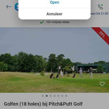
Open
7 dagen per week beschikbaar
10+ miljoen leden
Annuleer
Bereikbaar tot 21:00
9,4
op basis van
206.265 reviews
Ontdek 15.000+ deals
39%
7 dagen per week beschikbaar
10+ miljoen leden
favorite_border
Golfen (18 holes) bij Pitch&Putt Golf