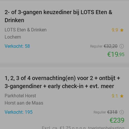
2- of 3-gangen keuzediner bij LOTS Eten &
38%
Drinken
LOTS Eten & Drinken
9.9
star
Lochem
Verkocht: 58
€32
,20
Regulier
€19
,95
favorite_border
1, 2, 3 of 4 overnachting(en) voor 2 + ontbijt +
25%
3-gangendiner + early check-in + evt. meer
Parkhotel Horst
9.1
star
Horst aan de Maas
Verkocht: 195
€318
Regulier
€239
Excl. ca. €1,75 p.p.p.n. toeristenbelasting