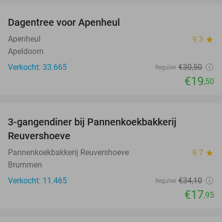
Dagentree voor Apenheul
36%
Apenheul
9.3
star
Apeldoorn
Verkocht: 33.665
€30
,50
Regulier
€19
,50
favorite_border
3-gangendiner bij Pannenkoekbakkerij
47%
Reuvershoeve
Pannenkoekbakkerij Reuvershoeve
9.7
star
Brummen
Verkocht: 11.465
€34
,10
Regulier
€17
,95
favorite_border