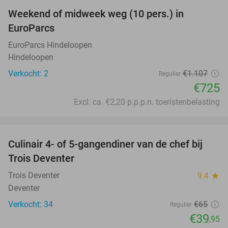
Weekend of midweek weg (10 pers.) in
35%
EuroParcs
EuroParcs Hindeloopen
Hindeloopen
Verkocht: 2
€1.107
Regulier
€725
Excl. ca. €2,20 p.p.p.n. toeristenbelasting
favorite_border
Culinair 4- of 5-gangendiner van de chef bij
39%
Trois Deventer
Trois Deventer
9.4
star
Deventer
Verkocht: 34
€65
Regulier
€39
,95