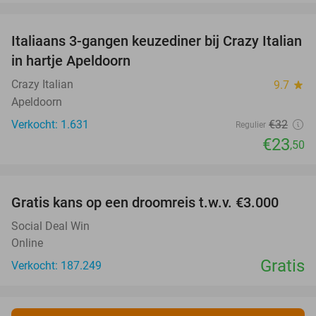
favorite_border
Italiaans 3-gangen keuzediner bij Crazy Italian
27%
in hartje Apeldoorn
Crazy Italian
9.7
star
Apeldoorn
Verkocht: 1.631
€32
Regulier
€23
,50
favorite_border
Gratis kans op een droomreis t.w.v. €3.000
Social Deal Win
Online
Gratis
Verkocht: 187.249