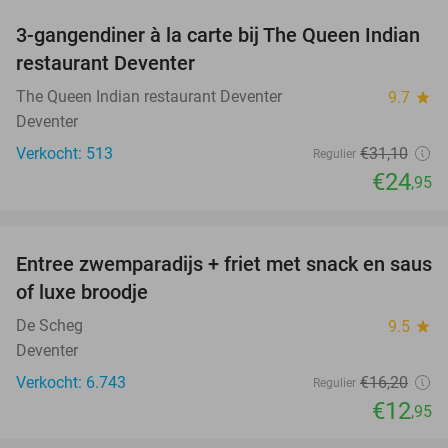
3-gangendiner à la carte bij The Queen Indian
20%
restaurant Deventer
The Queen Indian restaurant Deventer
9.7
star
Deventer
Verkocht: 513
€31
,10
Regulier
€24
,95
favorite_border
Entree zwemparadijs + friet met snack en saus
20%
of luxe broodje
De Scheg
9.5
star
Deventer
Verkocht: 6.743
€16
,20
Regulier
€12
,95
favorite_border