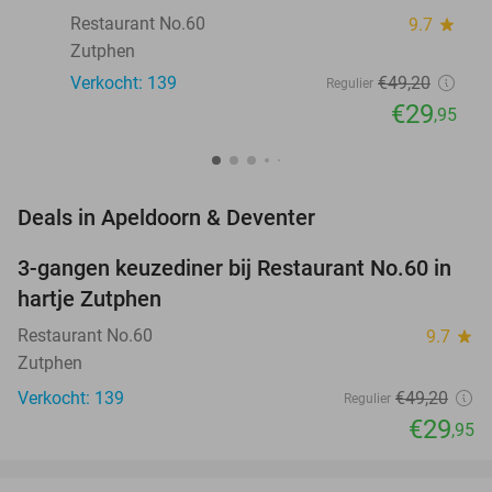
Restaurant No.60
9.7
star
Zutphen
Verkocht: 139
€49
,20
Regulier
€29
,95
favorite_border
Deals in Apeldoorn & Deventer
3-gangen keuzediner bij Restaurant No.60 in
39%
hartje Zutphen
Restaurant No.60
9.7
star
Zutphen
Verkocht: 139
€49
,20
Regulier
€29
,95
favorite_border