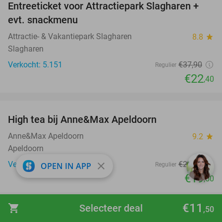
Entreeticket voor Attractiepark Slagharen +
41%
evt. snackmenu
Attractie- & Vakantiepark Slagharen
8.8
star
Slagharen
Verkocht: 5.151
€37
,90
Regulier
€22
,40
favorite_border
High tea bij Anne&Max Apeldoorn
29%
Anne&Max Apeldoorn
9.2
star
Apeldoorn
Verkocht: 243
€27
,50
close
OPEN IN APP
Regulier
€19
,50
favorite_border
€11
shopping_cart
Selecteer deal
,50
3-gangen keuzediner bij SpIJS Zutphen