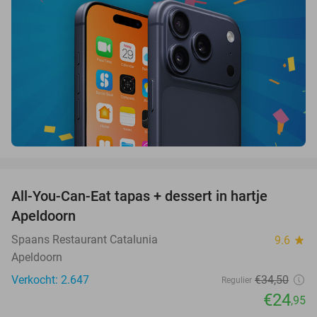
favorite_border
All-You-Can-Eat tapas + dessert in hartje
28%
Apeldoorn
Spaans Restaurant Catalunia
9.6
star
Apeldoorn
Verkocht: 2.647
€34
,50
Regulier
€24
,95