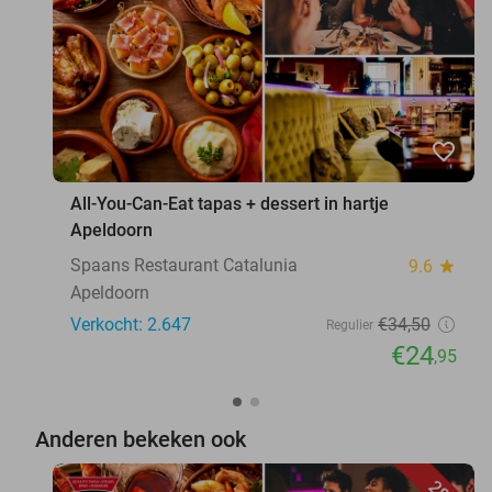
favorite_border
All-You-Can-Eat tapas + dessert in hartje
Apeldoorn
Spaans Restaurant Catalunia
9.6
star
Apeldoorn
Verkocht: 2.647
€34
,50
Regulier
€24
,95
Anderen bekeken ook