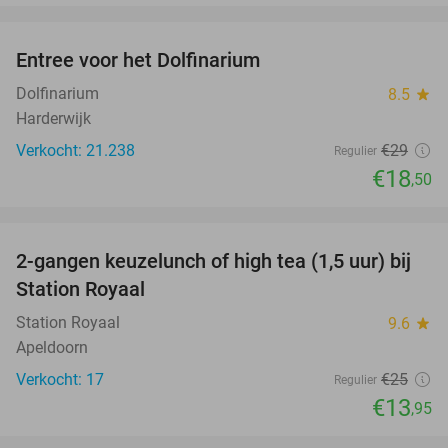
favorite_border
Entree voor het Dolfinarium
36%
Dolfinarium
8.5
star
Harderwijk
Verkocht: 21.238
€29
Regulier
€18
,50
favorite_border
2-gangen keuzelunch of high tea (1,5 uur) bij
44%
Station Royaal
Station Royaal
9.6
star
Apeldoorn
Verkocht: 17
€25
Regulier
€13
,95
favorite_border