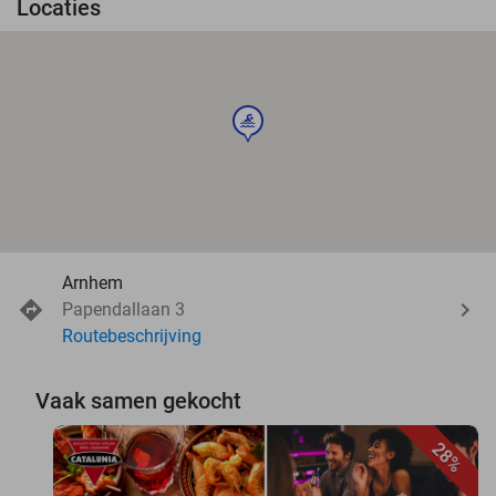
Locaties
sport
Arnhem
Papendallaan 3
Routebeschrijving
Vaak samen gekocht
28%