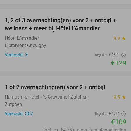
favorite_border
1, 2 of 3 overnachting(en) voor 2 + ontbijt +
32%
NEW
wellness + meer bij Hôtel L'Amandier
TODAY
Hôtel L'Amandier
9.9
star
Libramont-Chevigny
Verkocht: 3
€191
Regulier
€129
favorite_border
1 of 2 overnachting(en) voor 2 + ontbijt
31%
Hampshire Hotel - ´s Gravenhof Zutphen
9.5
star
Zutphen
Verkocht: 362
€157
Regulier
€109
Excl. ca. €4,75 p.p.p.n. toeristenbelasting