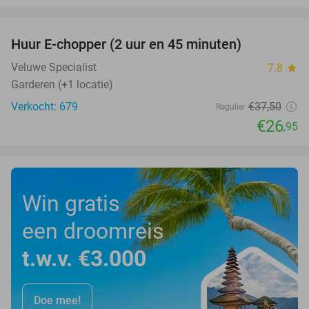
favorite_border
Huur E-chopper (2 uur en 45 minuten)
28%
Veluwe Specialist
7.8
star
Garderen (+1 locatie)
Verkocht: 679
€37
,50
Regulier
€26
,95
Win gratis
een droomreis
t.w.v. €3.000
Doe mee!