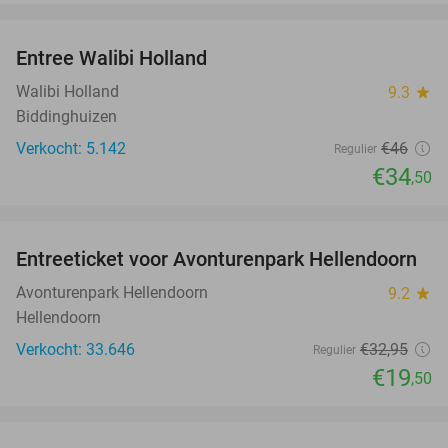
favorite_border
Entree Walibi Holland
25%
Walibi Holland
9.3
star
Biddinghuizen
Verkocht: 5.142
€46
Regulier
€34
,50
favorite_border
Entreeticket voor Avonturenpark Hellendoorn
41%
Avonturenpark Hellendoorn
9.2
star
Hellendoorn
Verkocht: 33.646
€32
,95
Regulier
€19
,50
favorite_border