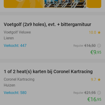
favorite_border
Voetgolf (2x9 holes), evt. + bittergarnituur
40%
Voetgolf Veluwe
10.0
star
Lieren
Verkocht: 447
€16
,50
Regulier
€9
,95
favorite_border
1 of 2 heat(s) karten bij Coronel Kartracing
23%
Coronel Kartracing
9.7
star
Huizen
Verkocht: 580
€21
,95
Regulier
€16
,95