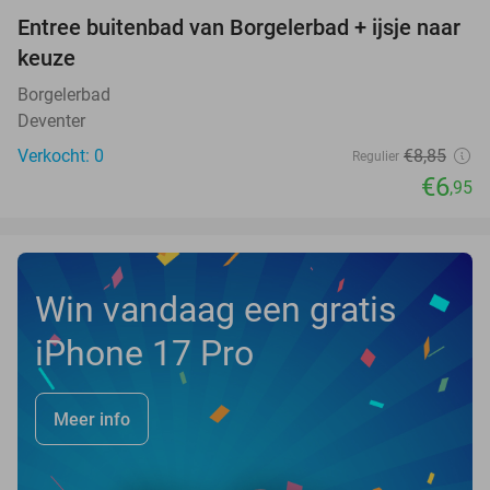
Entree buitenbad van Borgelerbad + ijsje naar
21%
NEW
keuze
TODAY
Borgelerbad
Deventer
Verkocht: 0
€8
,85
Regulier
€6
,95
Win vandaag een gratis
iPhone 17 Pro
Meer info