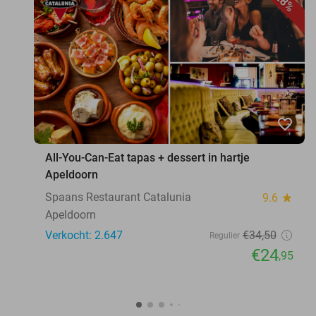
28%
favorite_border
All-You-Can-Eat tapas + dessert in hartje
Apeldoorn
Spaans Restaurant Catalunia
9.6
star
Apeldoorn
Verkocht: 2.647
€34
,50
Regulier
€24
,95