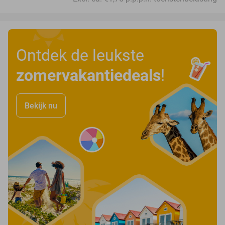
Ontdek de leukste
zomervakantiedeals
!
Bekijk nu