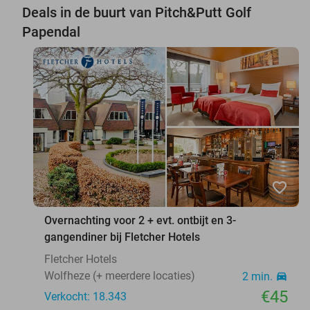
Deals in de buurt van Pitch&Putt Golf
Papendal
favorite_border
Overnachting voor 2 + evt. ontbijt en 3-
gangendiner bij Fletcher Hotels
Fletcher Hotels
Wolfheze (+ meerdere locaties)
2 min.
directions_car
€45
Verkocht: 18.343