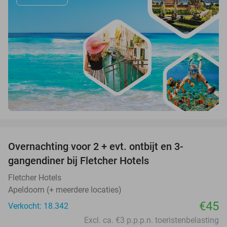
favorite_border
Overnachting voor 2 + evt. ontbijt en 3-
gangendiner bij Fletcher Hotels
Fletcher Hotels
Apeldoorn (+ meerdere locaties)
€45
Verkocht: 18.342
Excl. ca. €3 p.p.p.n. toeristenbelasting