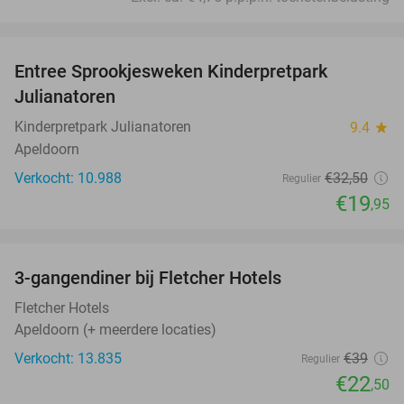
favorite_border
Entree Sprookjesweken Kinderpretpark
39%
Julianatoren
Kinderpretpark Julianatoren
9.4
star
Apeldoorn
Verkocht: 10.988
€32
,50
Regulier
€19
,95
favorite_border
3-gangendiner bij Fletcher Hotels
42%
Fletcher Hotels
Apeldoorn (+ meerdere locaties)
Verkocht: 13.835
€39
Regulier
€22
,50