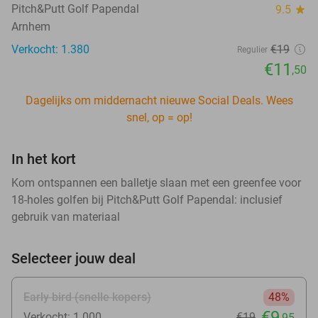
Pitch&Putt Golf Papendal
9.5
star
Arnhem
Verkocht: 1.380
€19
Regulier
€11
,50
Dagelijks om middernacht nieuwe Social Deals. Wees
snel, op = op!
In het kort
Kom ontspannen een balletje slaan met een greenfee voor
18-holes golfen bij Pitch&Putt Golf Papendal: inclusief
gebruik van materiaal
Selecteer jouw deal
Early bird (snelle kopers)
48%
€9
Verkocht: 1.000
€19
,95