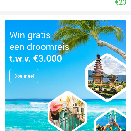
€23
Win gratis
een droomreis
t.w.v. €3.000
Doe mee!