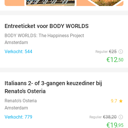
favorite_border
Entreeticket voor BODY WORLDS
50%
BODY WORLDS: The Happiness Project
Amsterdam
Verkocht: 544
€25
Regulier
€12
,50
favorite_border
Italiaans 2- of 3-gangen keuzediner bij
48%
Renato's Osteria
Renato's Osteria
9.7
star
Amsterdam
Verkocht: 779
€38
,20
Regulier
€19
,95