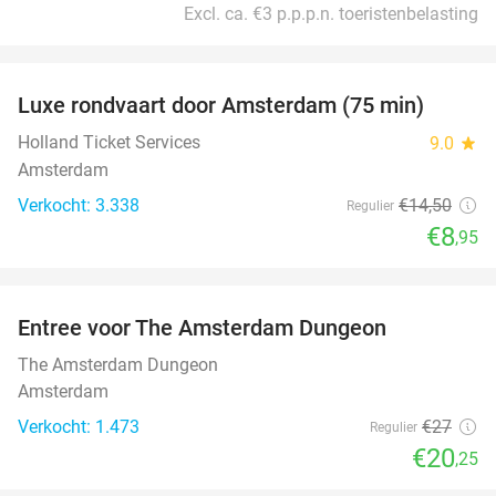
Excl. ca. €3 p.p.p.n. toeristenbelasting
favorite_border
Luxe rondvaart door Amsterdam (75 min)
38%
Holland Ticket Services
9.0
star
Amsterdam
Verkocht: 3.338
€14
,50
Regulier
€8
,95
favorite_border
Entree voor The Amsterdam Dungeon
25%
The Amsterdam Dungeon
Amsterdam
Verkocht: 1.473
€27
Regulier
€20
,25
favorite_border