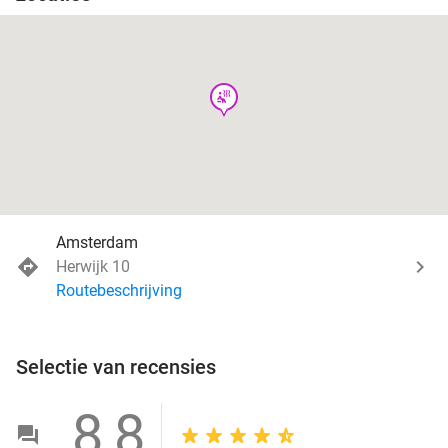
wellness
Amsterdam
Herwijk 10
Routebeschrijving
Selectie van recensies
8,8