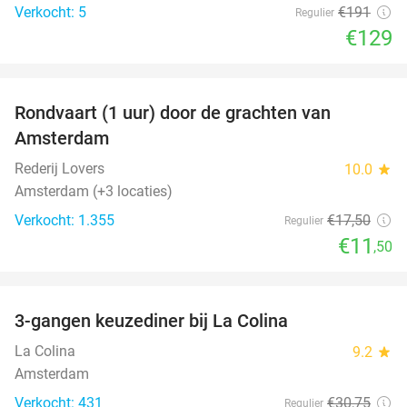
Verkocht: 5
€191
Regulier
€129
favorite_border
Rondvaart (1 uur) door de grachten van
34%
Amsterdam
Rederij Lovers
10.0
star
Amsterdam (+3 locaties)
Verkocht: 1.355
€17
,50
Regulier
€11
,50
favorite_border
3-gangen keuzediner bij La Colina
36%
La Colina
9.2
star
Amsterdam
Verkocht: 431
€30
,75
Regulier