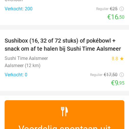
Verkocht: 200
€25
Regulier
€16
,50
favorite_border
Sushibox (16, 32 of 72 stuks) of pokébowl +
43%
NEW
snack om af te halen bij Sushi Time Aalsmeer
TODAY
Sushi Time Aalsmeer
8.8
star
Aalsmeer (12 km)
Verkocht: 0
€17
,50
Regulier
€9
,95
Voordelig spontaan uit