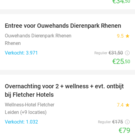
€34
,50
favorite_border
Entree voor Ouwehands Dierenpark Rhenen
19%
Ouwehands Dierenpark Rhenen
9.5
star
Rhenen
Verkocht: 3.971
€31
,50
Regulier
€25
,50
favorite_border
Overnachting voor 2 + wellness + evt. ontbijt
55%
bij Fletcher Hotels
Wellness-Hotel Fletcher
7.4
star
Leiden (+9 locaties)
Verkocht: 1.032
€175
Regulier
€79