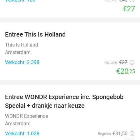
€27
favorite_border
Entree This Is Holland
25%
This Is Holland
Amsterdam
Verkocht: 2.398
€27
Regulier
€20
,25
favorite_border
Entree WONDR Experience inc. Spongebob
27%
Special + drankje naar keuze
WONDR Experience
Amsterdam
Verkocht: 1.028
€31
,50
Regulier