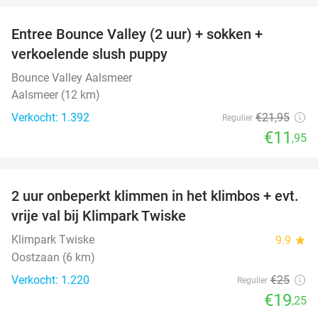
Entree Bounce Valley (2 uur) + sokken +
46%
verkoelende slush puppy
Bounce Valley Aalsmeer
Aalsmeer (12 km)
Verkocht: 1.392
€21
,95
Regulier
€11
,95
favorite_border
2 uur onbeperkt klimmen in het klimbos + evt.
23%
vrije val bij Klimpark Twiske
Klimpark Twiske
9.9
star
Oostzaan (6 km)
Verkocht: 1.220
€25
Regulier
€19
,25