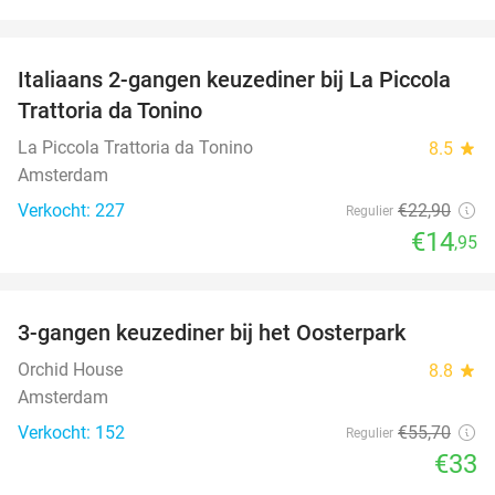
favorite_border
Italiaans 2-gangen keuzediner bij La Piccola
35%
Trattoria da Tonino
La Piccola Trattoria da Tonino
8.5
star
Amsterdam
Verkocht: 227
€22
,90
Regulier
€14
,95
favorite_border
3-gangen keuzediner bij het Oosterpark
41%
Orchid House
8.8
star
Amsterdam
Verkocht: 152
€55
,70
Regulier
€33