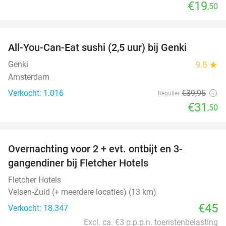
€19
,50
favorite_border
All-You-Can-Eat sushi (2,5 uur) bij Genki
21%
Genki
9.5
star
Amsterdam
Verkocht: 1.016
€39
,95
Regulier
€31
,50
favorite_border
Overnachting voor 2 + evt. ontbijt en 3-
gangendiner bij Fletcher Hotels
Fletcher Hotels
Velsen-Zuid (+ meerdere locaties) (13 km)
€45
Verkocht: 18.347
Excl. ca. €3 p.p.p.n. toeristenbelasting