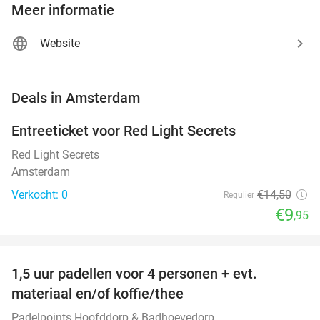
Meer informatie
Website
favorite_border
Deals in Amsterdam
Entreeticket voor Red Light Secrets
31%
NEW
TODAY
Red Light Secrets
Amsterdam
Verkocht: 0
€14
,50
Regulier
€9
,95
favorite_border
1,5 uur padellen voor 4 personen + evt.
50%
NEW
materiaal en/of koffie/thee
TODAY
Padelpoints Hoofddorp & Badhoevedorp