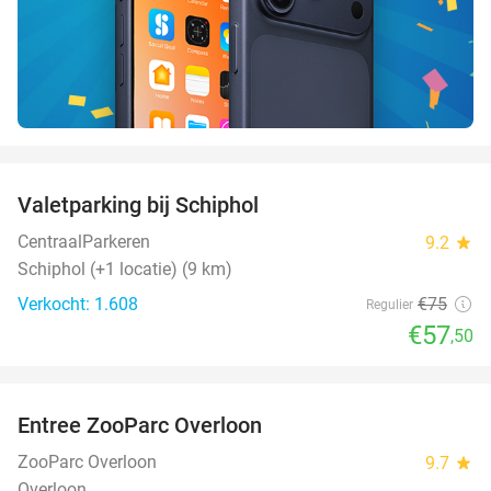
favorite_border
Valetparking bij Schiphol
23%
CentraalParkeren
9.2
star
Schiphol (+1 locatie) (9 km)
Verkocht: 1.608
€75
Regulier
€57
,50
favorite_border
Entree ZooParc Overloon
34%
NEW
TODAY
ZooParc Overloon
9.7
star
Overloon