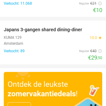
Verkocht: 11.068
€21
Regulier
€10
favorite_border
Japans 3-gangen shared dining-diner
26%
KUMA 129
10.0
star
Amsterdam
Verkocht: 89
€40
Regulier
€29
,50
Ontdek de leukste
zomervakantiedeals
!