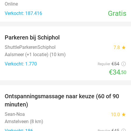
Online
Gratis
Verkocht: 187.416
favorite_border
Parkeren bij Schiphol
36%
ShuttleParkerenSchiphol
7.8
star
Aalsmeer (+1 locatie) (10 km)
Verkocht: 1.770
€54
Regulier
€34
,50
favorite_border
Ontspanningsmassage naar keuze (60 of 90
40%
minuten)
Sean-Noa
10.0
star
Amstelveen (8 km)
Verkocht: 186
€45
Regulier