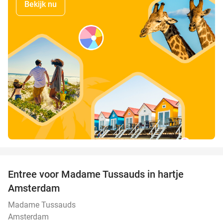
Bekijk nu
favorite_border
Entree voor Madame Tussauds in hartje
19%
Amsterdam
Madame Tussauds
Amsterdam