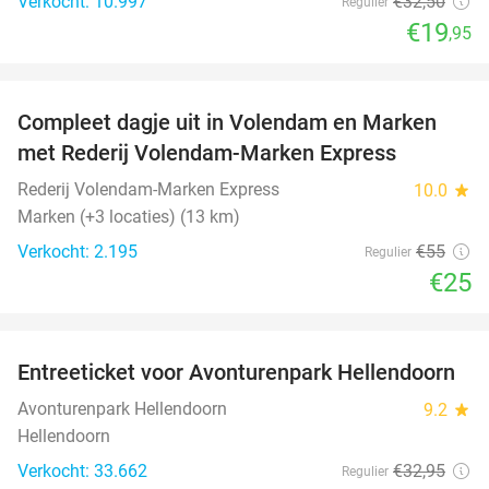
Verkocht: 10.997
€32
,50
Regulier
€19
,95
favorite_border
Compleet dagje uit in Volendam en Marken
55%
met Rederij Volendam-Marken Express
Rederij Volendam-Marken Express
10.0
star
Marken (+3 locaties) (13 km)
Verkocht: 2.195
€55
Regulier
€25
favorite_border
Entreeticket voor Avonturenpark Hellendoorn
41%
Avonturenpark Hellendoorn
9.2
star
Hellendoorn
Verkocht: 33.662
€32
,95
Regulier