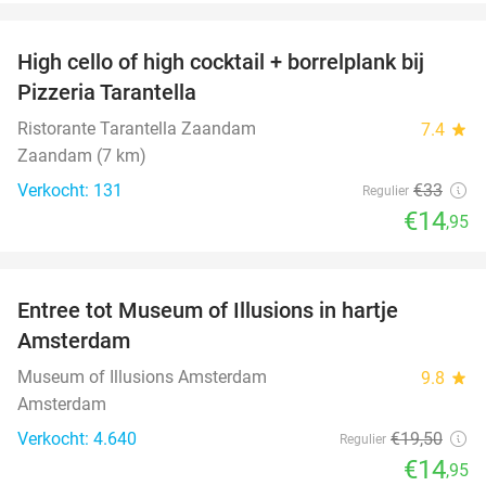
favorite_border
High cello of high cocktail + borrelplank bij
55%
Pizzeria Tarantella
Ristorante Tarantella Zaandam
7.4
star
Zaandam (7 km)
Verkocht: 131
€33
Regulier
€14
,95
favorite_border
Entree tot Museum of Illusions in hartje
23%
Amsterdam
Museum of Illusions Amsterdam
9.8
star
Amsterdam
Verkocht: 4.640
€19
,50
Regulier
€14
,95