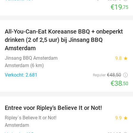
€19
,75
favorite_border
All-You-Can-Eat Koreaanse BBQ + onbeperkt
21%
drinken (2 of 2,5 uur) bij Jinsang BBQ
Amsterdam
Jinsang BBQ Amsterdam
9.8
star
Amsterdam (6 km)
Verkocht: 2.681
€48
,50
Regulier
€38
,50
favorite_border
Entree voor Ripley's Believe It or Not!
56%
Ripley´s Believe It or Not!
9.9
star
Amsterdam