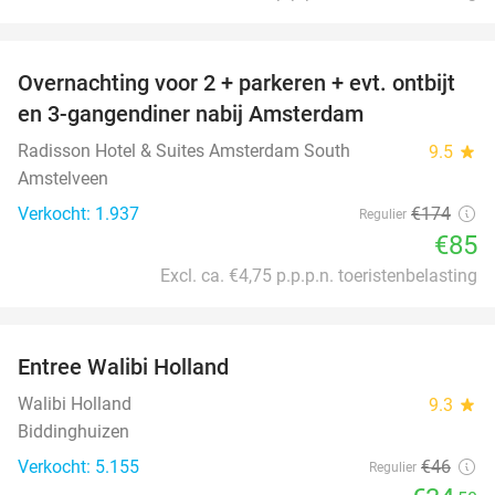
favorite_border
Overnachting voor 2 + parkeren + evt. ontbijt
51%
en 3-gangendiner nabij Amsterdam
Radisson Hotel & Suites Amsterdam South
9.5
star
Amstelveen
Verkocht: 1.937
€174
Regulier
€85
Excl. ca. €4,75 p.p.p.n. toeristenbelasting
favorite_border
Entree Walibi Holland
25%
Walibi Holland
9.3
star
Biddinghuizen
Verkocht: 5.155
€46
Regulier