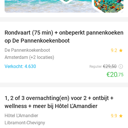
favorite_border
Rondvaart (75 min) + onbeperkt pannenkoeken
30%
op De Pannenkoekenboot
De Pannenkoekenboot
9.2
star
Amsterdam (+2 locaties)
Verkocht: 4.630
€29
,50
Regulier
€20
,75
favorite_border
1, 2 of 3 overnachting(en) voor 2 + ontbijt +
32%
NEW
wellness + meer bij Hôtel L'Amandier
TODAY
Hôtel L'Amandier
9.9
star
Libramont-Chevigny