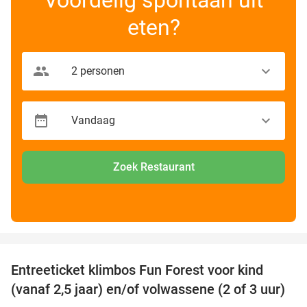
eten?
Zoek Restaurant
favorite_border
Entreeticket klimbos Fun Forest voor kind
32%
(vanaf 2,5 jaar) en/of volwassene (2 of 3 uur)