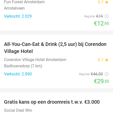
Fun Forest Amsterdam
9.7
star
Amstelveen
Verkocht: 2.029
€19
Regulier
€12
,95
favorite_border
All-You-Can-Eat & Drink (2,5 uur) bij Corendon
37%
Village Hotel
Corendon Village Hotel Amsterdam
8.7
star
Badhoevedorp (7 km)
Verkocht: 2.890
€46
,50
Regulier
€29
,50
favorite_border
Gratis kans op een droomreis t.w.v. €3.000
Social Deal Win