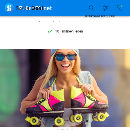
Ontdek 15.000+ deals

Roller Planet
7 dagen per week beschikbaar
Bereikbaar tot 21:00
10+ miljoen leden
9,4
op basis van
206.270 reviews
Ontdek 15.000+ deals
7 dagen per week beschikbaar
10+ miljoen leden