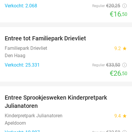
Verkocht: 2.068
€20
,25
Regulier
€16
,50
favorite_border
Entree tot Familiepark Drievliet
21%
Familiepark Drievliet
9.2
star
Den Haag
Verkocht: 25.331
€33
,50
Regulier
€26
,50
favorite_border
Entree Sprookjesweken Kinderpretpark
39%
Julianatoren
Kinderpretpark Julianatoren
9.4
star
Apeldoorn