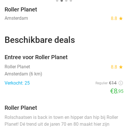
Roller Planet
Amsterdam
8.8
star
Beschikbare deals
favorite_border
Entree voor Roller Planet
Roller Planet
8.8
star
Amsterdam (6 km)
Verkocht: 25
€14
Regulier
€8
,95
Roller Planet
Rolschaatsen is back in town en hipper dan hip bij Roller
Planet! Dé trend uit de jaren 70 en 80 maakt hier zijn