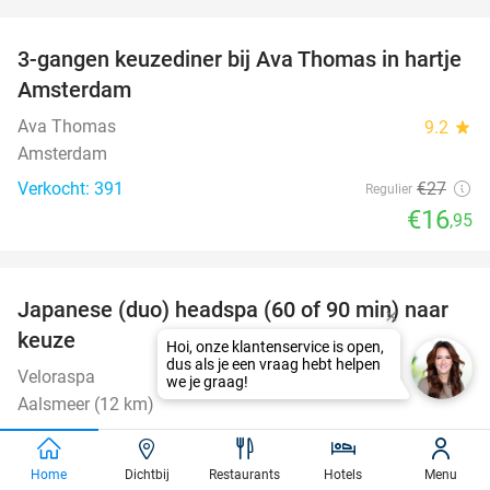
favorite_border
3-gangen keuzediner bij Ava Thomas in hartje
37%
Amsterdam
Ava Thomas
9.2
star
Amsterdam
Verkocht: 391
€27
Regulier
€16
,95
favorite_border
Japanese (duo) headspa (60 of 90 min) naar
39%
keuze
Veloraspa
9.8
star
Aalsmeer (12 km)
Verkocht: 61
€80
Regulier
€49
Home
Dichtbij
Restaurants
Hotels
Menu