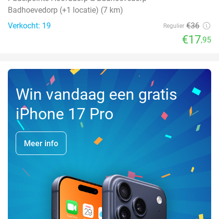
Badhoevedorp (+1 locatie) (7 km)
Verkocht: 19
€36
Regulier
€17
,95
Win vandaag een gratis
iPhone 17 Pro
Meer info