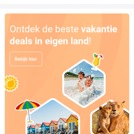
Ontdek de beste
vakantie
deals in eigen land
!
Bekijk hier