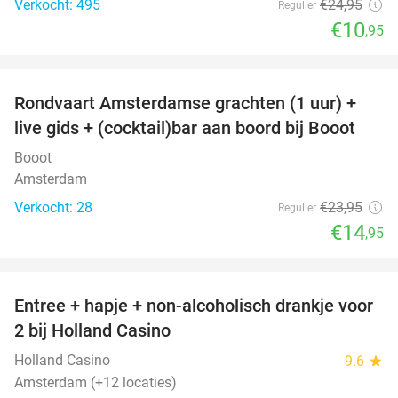
Verkocht: 495
€24
,95
Regulier
€10
,95
favorite_border
Rondvaart Amsterdamse grachten (1 uur) +
38%
live gids + (cocktail)bar aan boord bij Booot
Booot
Amsterdam
Verkocht: 28
€23
,95
Regulier
€14
,95
favorite_border
Entree + hapje + non-alcoholisch drankje voor
52%
2 bij Holland Casino
Holland Casino
9.6
star
Amsterdam (+12 locaties)