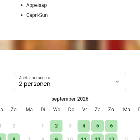
Appelsap
Capri-Sun
Aantal personen:
2 personen
september 2026
Za
Zo
Ma
Di
Wo
Do
Vr
Za
Zo
Ma
1
2
1
2
3
4
5
6
8
9
7
8
9
10
11
12
13
5