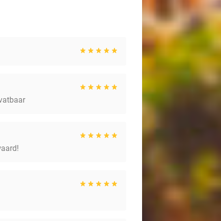
 vatbaar
waard!