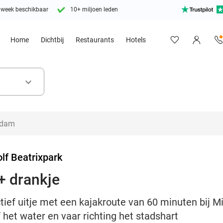
 week beschikbaar
10+ miljoen leden
Home
Dichtbij
Restaurants
Hotels
keyboard_arrow_down
lf Beatrixpark
+ drankje
tief uitje met een kajakroute van 60 minuten bij M
het water en vaar richting het stadshart