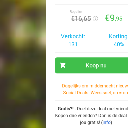
Regulier
€9
€16
,65
,95
Verkocht:
Korting
131
40%
shopping_cart
Koop nu
navi
Dagelijks om middernacht nieuw
Social Deals. Wees snel, op = op
Gratis?!
- Deel deze deal met vrien
Kopen drie vrienden? Dan is de deal
jou gratis! (
info
)