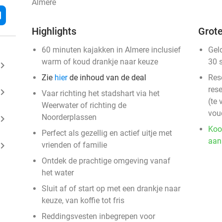
Almere
l
Highlights
Grote
60 minuten kajakken in Almere inclusief
Gel
warm of koud drankje naar keuze
30 
ard_arrow_right
Zie
hier
de inhoud van de deal
Res
rese
ard_arrow_right
Vaar richting het stadshart via het
(te 
Weerwater of richting de
vou
Noorderplassen
ard_arrow_right
Koo
Perfect als gezellig en actief uitje met
aan
ard_arrow_right
vrienden of familie
Ontdek de prachtige omgeving vanaf
het water
Sluit af of start op met een drankje naar
keuze, van koffie tot fris
Reddingsvesten inbegrepen voor