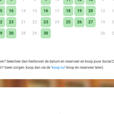
5
16
14
15
16
17
18
19
20
12
1
2
23
21
22
23
24
25
26
27
19
2
9
30
28
29
30
26
2
ren? Selecteer dan hierboven de datum en reserveer en koop jouw Social Dea
en? Geen zorgen: koop dan via de ‘
koop nu
’-knop én reserveer later)