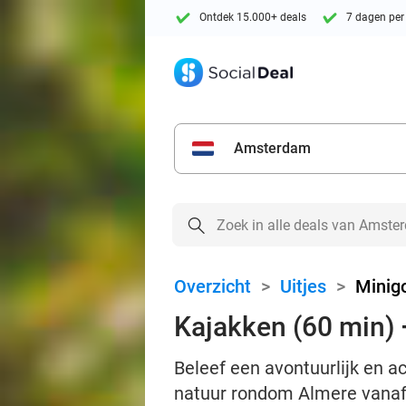
Ontdek 15.000+ deals
7 dagen per
Amsterdam
Overzicht
>
Uitjes
>
Minigo
Kajakken (60 min) 
Beleef een avontuurlijk en ac
natuur rondom Almere vanaf 