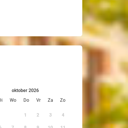
oktober 2026
Di
Wo
Do
Vr
Za
Zo
1
2
3
4
6
7
8
9
10
11