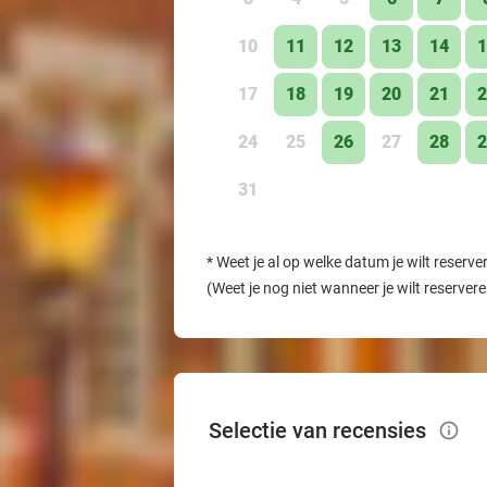
10
11
12
13
14
1
17
18
19
20
21
2
24
25
26
27
28
2
31
*
Weet je al op welke datum je wilt reserve
(Weet je nog niet wanneer je wilt reserver
Selectie van recensies
info_outlined