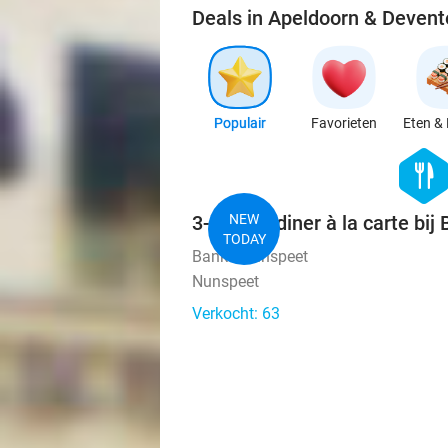
Deals in Apeldoorn & Devent
Populair
Favorieten
Eten & 
hexago
food
3-gangendiner à la carte bi
NEW
TODAY
Banka Nunspeet
Nunspeet
Verkocht: 63