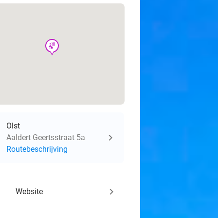
wellness
Olst
Aaldert Geertsstraat 5a
Routebeschrijving
keyboard_arrow_right
Website