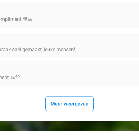
compliment 💜🙏
spraak snel gemaakt, leuke mensen!
ment 🙏💜
Meer weergeven