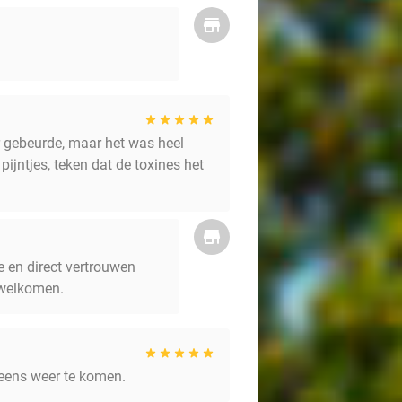
r gebeurde, maar het was heel
pijntjes, teken dat de toxines het
e en direct vertrouwen
rwelkomen.
 eens weer te komen.