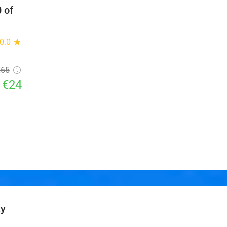
 of
0.0
star
€65
€24
ty