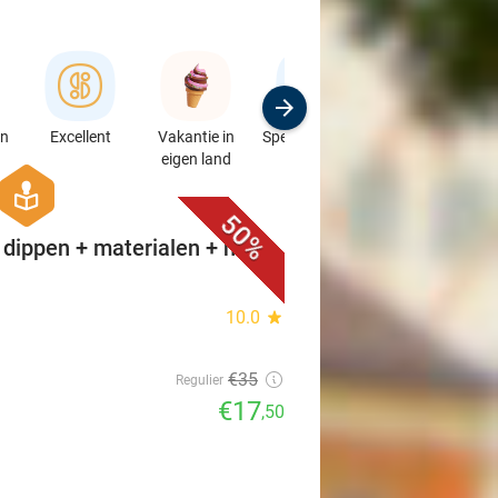
en
Excellent
Vakantie in
Speciaalzaken
Sport
eigen land
& Auto's
favorite_border
hexagon
course
50%
dippen + materialen + hapje
10.0
star
€35
Regulier
€17
,50