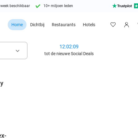
 week beschikbaar
10+ miljoen leden
Home
Dichtbij
Restaurants
Hotels
12:02:07
keyboard_arrow_down
tot de nieuwe Social Deals
ty
favorite_border
ex-