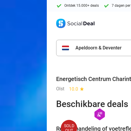
Ontdek 15.000+ deals
7 dagen per
Apeldoorn & Deventer
Energetisch Centrum Charin
Olst
10.0
star
Beschikbare deals
hexagon
wellness
SOLD
Reikibehandeling of voetrefl
OUT