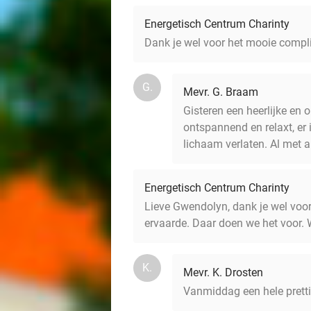
Energetisch Centrum Charinty
Dank je wel voor het mooie compl
G.
Mevr. G. Braam
Gisteren een heerlijke en
ontspannend en relaxt, er 
lichaam verlaten. Al met a
Energetisch Centrum Charinty
Lieve Gwendolyn, dank je wel voor
ervaarde. Daar doen we het voor. 
K.
Mevr. K. Drosten
Vanmiddag een hele pretti