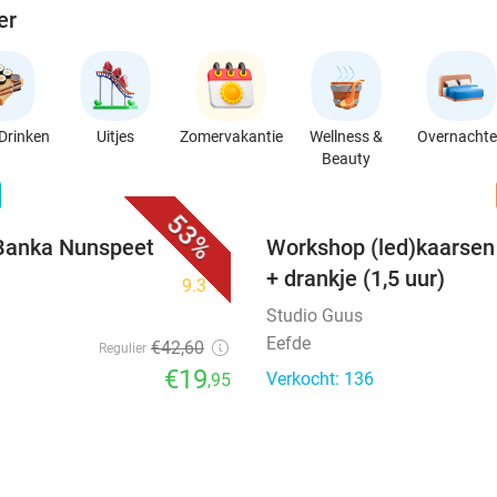
er
Drinken
Uitjes
Zomervakantie
Wellness &
Overnacht
Beauty
favorite_border
n
53%
j Banka Nunspeet
Workshop (led)kaarsen 
+ drankje (1,5 uur)
9.3
star
Studio Guus
Eefde
€42
,60
Regulier
€19
Verkocht: 136
,95