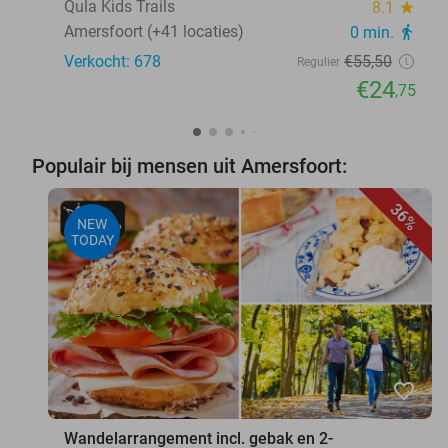
Qula Kids Trails
8.1
star
Amersfoort (+41 locaties)
0 min.
directions_walk
Verkocht: 678
€55
,50
Regulier
€24
,75
Populair bij mensen uit Amersfoort:
36%
NEW
TODAY
favorite_border
Wandelarrangement incl. gebak en 2-