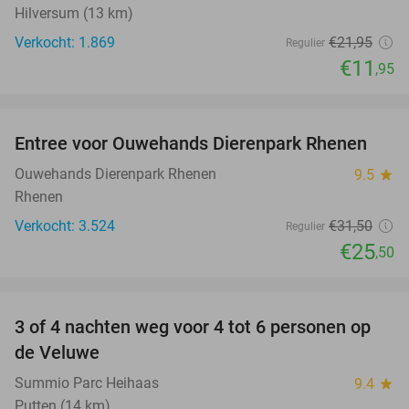
Hilversum (13 km)
Verkocht: 1.869
€21
,95
Regulier
€11
,95
favorite_border
Entree voor Ouwehands Dierenpark Rhenen
19%
Ouwehands Dierenpark Rhenen
9.5
star
Rhenen
Verkocht: 3.524
€31
,50
Regulier
€25
,50
favorite_border
3 of 4 nachten weg voor 4 tot 6 personen op
de Veluwe
Summio Parc Heihaas
9.4
star
Putten (14 km)