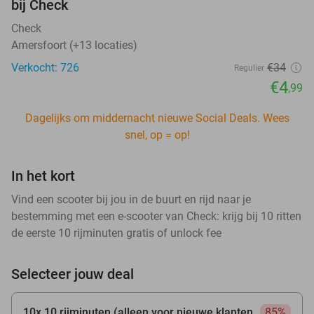
bij Check
Check
Amersfoort (+13 locaties)
Verkocht: 726
€34
Regulier
€4
,99
Dagelijks om middernacht nieuwe Social Deals. Wees
snel, op = op!
In het kort
Vind een scooter bij jou in de buurt en rijd naar je
bestemming met een e-scooter van Check: krijg bij 10 ritten
de eerste 10 rijminuten gratis of unlock fee
Selecteer jouw deal
10x 10 rijminuten (alleen voor nieuwe klanten
85%