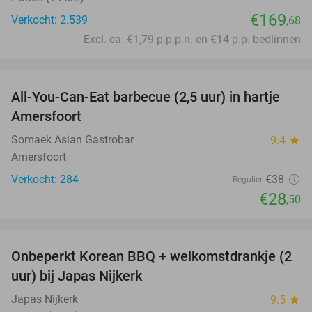
€169
Verkocht: 2.539
,68
Excl. ca. €1,79 p.p.p.n. en €14 p.p. bedlinnen
favorite_border
All-You-Can-Eat barbecue (2,5 uur) in hartje
25%
Amersfoort
Somaek Asian Gastrobar
9.4
star
Amersfoort
Verkocht: 284
€38
Regulier
€28
,50
favorite_border
Onbeperkt Korean BBQ + welkomstdrankje (2
34%
uur) bij Japas Nijkerk
Japas Nijkerk
9.5
star