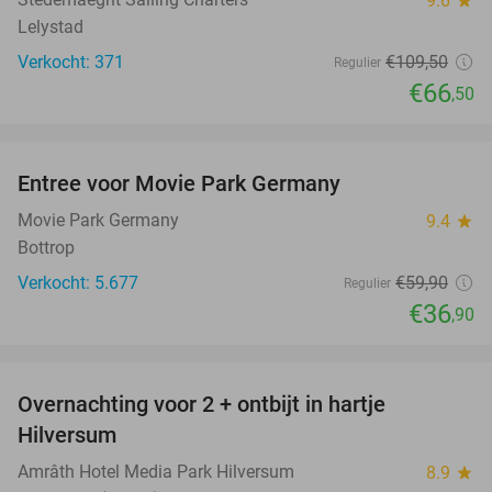
9.6
Lelystad
Verkocht: 371
€109
,50
Regulier
€66
,50
favorite_border
Entree voor Movie Park Germany
38%
Movie Park Germany
9.4
star
Bottrop
Verkocht: 5.677
€59
,90
Regulier
€36
,90
favorite_border
Overnachting voor 2 + ontbijt in hartje
14%
Hilversum
Amrâth Hotel Media Park Hilversum
8.9
star