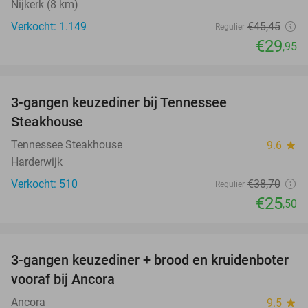
Nijkerk (8 km)
Verkocht: 1.149
€45
,45
Regulier
€29
,95
favorite_border
3-gangen keuzediner bij Tennessee
34%
Steakhouse
Tennessee Steakhouse
9.6
star
Harderwijk
Verkocht: 510
€38
,70
Regulier
€25
,50
favorite_border
3-gangen keuzediner + brood en kruidenboter
29%
vooraf bij Ancora
Ancora
9.5
star