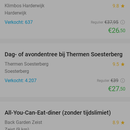
Klimbos Harderwijk
9.8
star
Harderwijk
Verkocht: 637
€37
,95
Regulier
€26
,50
favorite_border
Dag- of avondentree bij Thermen Soesterberg
29%
Thermen Soesterberg
9.5
star
Soesterberg
Verkocht: 4.207
€39
Regulier
€27
,50
favorite_border
All-You-Can-Eat-diner (zonder tijdslimiet)
37%
Back Garden Zeist
8.9
star
Zeist (9 km)