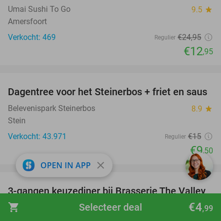
Umai Sushi To Go
9.5
star
Amersfoort
Verkocht: 469
€24
,95
Regulier
€12
,95
favorite_border
Dagentree voor het Steinerbos + friet en saus
37%
Belevenispark Steinerbos
8.9
star
Stein
Verkocht: 43.971
€15
Regulier
€9
,50
close
OPEN IN APP
favorite_border
3-gangen keuzediner bij Brasserie The Valley
42%
€4
shopping_cart
Selecteer deal
Brasserie The Valley
9.9
star
,99
Ermelo