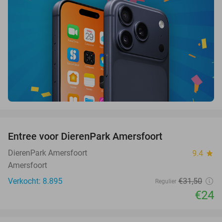
favorite_border
Entree voor DierenPark Amersfoort
24%
DierenPark Amersfoort
9.4
star
Amersfoort
Verkocht: 8.895
€31
,50
Regulier
€24
favorite_border