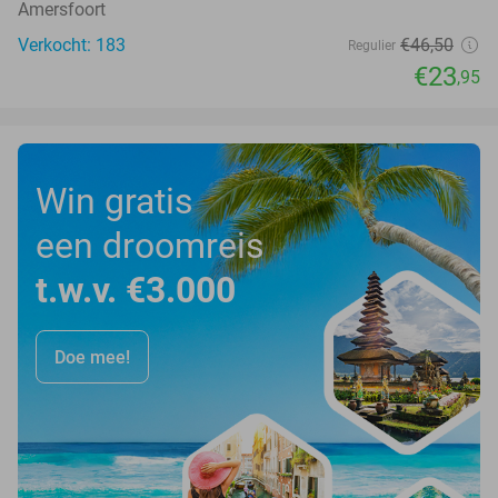
Amersfoort
Verkocht: 183
€46
,50
Regulier
€23
,95
Win gratis
een droomreis
t.w.v. €3.000
Doe mee!