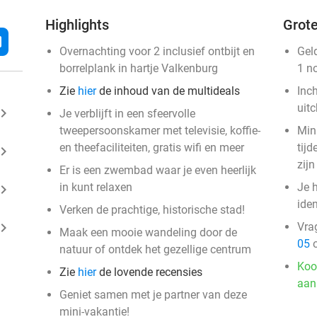
Highlights
Grote
l
Overnachting voor 2 inclusief ontbijt en
Gel
borrelplank in hartje Valkenburg
1 n
Zie
hier
de inhoud van de multideals
Inc
uit
ard_arrow_right
Je verblijft in een sfeervolle
tweepersoonskamer met televisie, koffie-
Min
en theefaciliteiten, gratis wifi en meer
tij
ard_arrow_right
zijn
Er is een zwembad waar je even heerlijk
in kunt relaxen
Je h
ard_arrow_right
iden
Verken de prachtige, historische stad!
ard_arrow_right
Vra
Maak een mooie wandeling door de
05
o
natuur of ontdek het gezellige centrum
Koo
Zie
hier
de lovende recensies
aan
Geniet samen met je partner van deze
mini-vakantie!