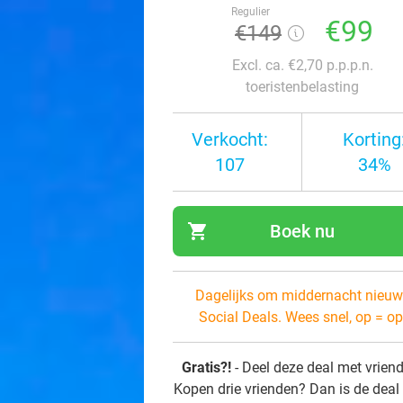
Regulier
€99
€149
Excl. ca. €2,70 p.p.p.n.
toeristenbelasting
Verkocht:
Korting
107
34%
shopping_cart
Boek nu
navi
Dagelijks om middernacht nieuw
Social Deals. Wees snel, op = op
Gratis?!
- Deel deze deal met vrien
Kopen drie vrienden? Dan is de deal