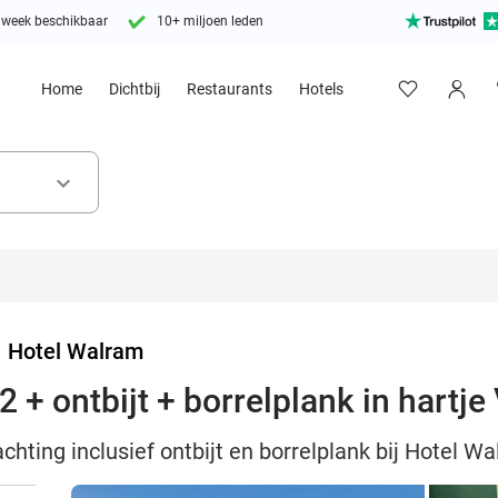
 week beschikbaar
10+ miljoen leden
Home
Dichtbij
Restaurants
Hotels
keyboard_arrow_down
>
Hotel Walram
 + ontbijt + borrelplank in hartj
chting inclusief ontbijt en borrelplank bij Hotel W