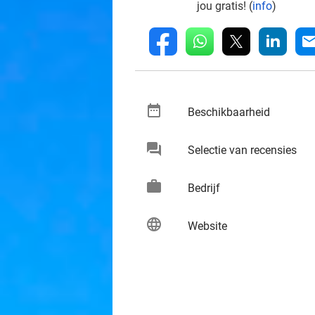
jou gratis! (
info
)
whatsapp
linkedin
fb
mai
date_range
keybo
Beschikbaarheid
chat
keybo
Selectie van recensies
work
keybo
Bedrijf
language
keybo
Website