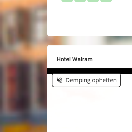
Hotel Walram
Demping opheffen
volume_off