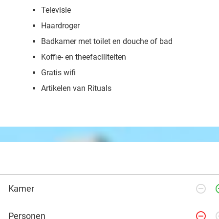
Televisie
Haardroger
Badkamer met toilet en douche of bad
Koffie- en theefaciliteiten
Gratis wifi
Artikelen van Rituals
remove_circle_outline
add_ci
Kamer
remove_circle_outline
add_ci
Personen