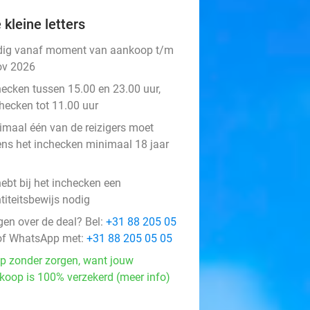
 kleine letters
dig vanaf moment van aankoop t/m
ov 2026
hecken tussen 15.00 en 23.00 uur,
checken tot 11.00 uur
imaal één van de reizigers moet
dens het inchecken minimaal 18 jaar
ebt bij het inchecken een
titeitsbewijs nodig
gen over de deal? Bel:
+31 88 205 05
f WhatsApp met:
+31 88 205 05 05
p zonder zorgen, want jouw
koop is 100% verzekerd (meer info)