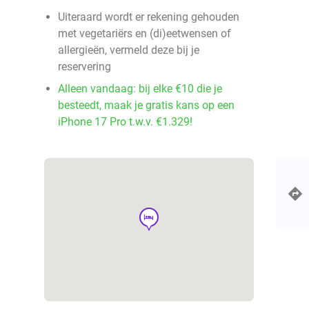
Uiteraard wordt er rekening gehouden
met vegetariërs en (di)eetwensen of
allergieën, vermeld deze bij je
reservering
Alleen vandaag: bij elke €10 die je
besteedt, maak je gratis kans op een
iPhone 17 Pro t.w.v. €1.329!
hotel