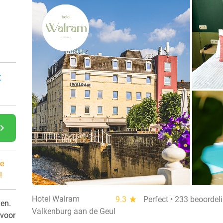
:
gate_next
e
!
Hotel Walram
9.3
star
Perfect • 233 beoordel
den.
Valkenburg aan de Geul
 voor