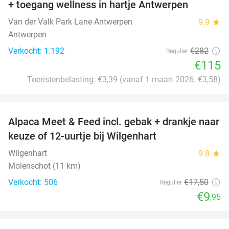
+ toegang wellness in hartje Antwerpen
Van der Valk Park Lane Antwerpen
9.9
star
Antwerpen
Verkocht: 1.192
€282
Regulier
€115
Toeristenbelasting: €3,39 (vanaf 1 maart 2026: €3,58)
favorite_border
Alpaca Meet & Feed incl. gebak + drankje naar
43%
keuze of 12-uurtje bij Wilgenhart
Wilgenhart
9.8
star
Molenschot (11 km)
Verkocht: 506
€17
,50
Regulier
€9
,95
favorite_border