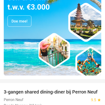
t.w.v. €3.000
Doe mee!
favorite_border
3-gangen shared dining-diner bij Perron Neuf
33%
Perron Neuf
9.5
star