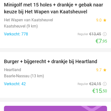
Minigolf met 15 holes + drankje + gebak naar
41%
keuze bij Het Wapen van Kaatsheuvel
Het Wapen van Kaatsheuvel
9.0
star
Kaatsheuvel (9 km)
Verkocht: 778
€13
,45
Regulier
€7
,95
favorite_border
Burger + bijgerecht + drankje bij Heartland
36%
Heartland
9.7
star
Baarle-Nassau (13 km)
Verkocht: 42
€24
,15
Regulier
€15
,50