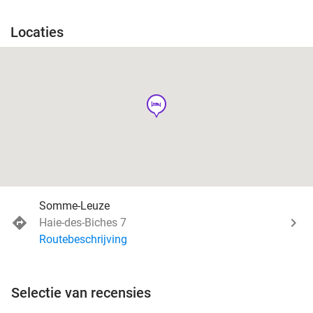
Locaties
hotel
Somme-Leuze
Haie-des-Biches 7
Routebeschrijving
Selectie van recensies