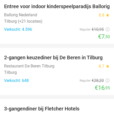
Entree voor indoor kinderspeelparadijs Ballorig
32%
Ballorig Nederland
8.8
star
Tilburg (+21 locaties)
Verkocht: 4.596
€10
,95
Regulier
€7
,50
favorite_border
2-gangen keuzediner bij De Beren in Tilburg
40%
Restaurant De Beren Tilburg
8.7
star
Tilburg
Verkocht: 648
€28
,20
Regulier
€16
,95
favorite_border
3-gangendiner bij Fletcher Hotels
42%