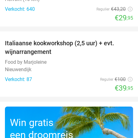
Verkocht: 640
€43
,20
Regulier
€29
,95
favorite_border
Italiaanse kookworkshop (2,5 uur) + evt.
60%
wijnarrangement
Food by Marjoleine
Nieuwendijk
Verkocht: 87
€100
Regulier
€39
,95
Win gratis
een droomreis