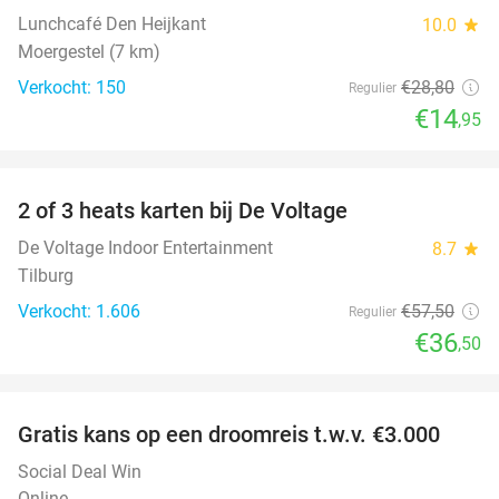
Lunchcafé Den Heijkant
10.0
star
Moergestel (7 km)
Verkocht: 150
€28
,80
Regulier
€14
,95
favorite_border
2 of 3 heats karten bij De Voltage
37%
De Voltage Indoor Entertainment
8.7
star
Tilburg
Verkocht: 1.606
€57
,50
Regulier
€36
,50
favorite_border
Gratis kans op een droomreis t.w.v. €3.000
Social Deal Win
Online