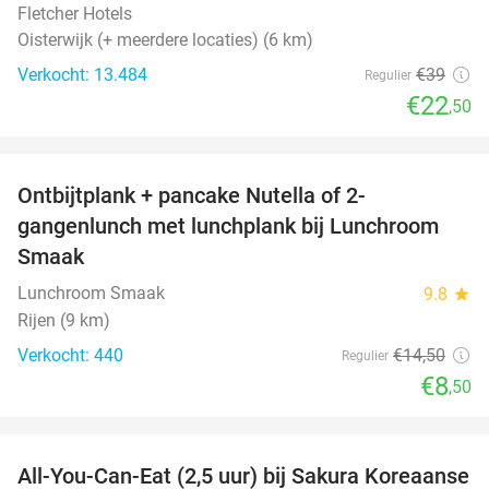
Fletcher Hotels
Oisterwijk (+ meerdere locaties) (6 km)
Verkocht: 13.484
€39
Regulier
€22
,50
favorite_border
Ontbijtplank + pancake Nutella of 2-
41%
gangenlunch met lunchplank bij Lunchroom
Smaak
Lunchroom Smaak
9.8
star
Rijen (9 km)
Verkocht: 440
€14
,50
Regulier
€8
,50
favorite_border
All-You-Can-Eat (2,5 uur) bij Sakura Koreaanse
19%