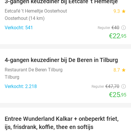
3-gangen keuzediner bij Eetcafé 't Hemeltje
43%
Eetcafé 't Hemeltje Oosterhout
9.3
star
Oosterhout (14 km)
Verkocht: 541
€40
Regulier
€22
,95
favorite_border
4-gangen keuzediner bij De Beren in Tilburg
46%
Restaurant De Beren Tilburg
8.7
star
Tilburg
Verkocht: 2.218
€47
,70
Regulier
€25
,95
favorite_border
Entree Wunderland Kalkar + onbeperkt friet,
32%
ijs, frisdrank, koffie, thee en softijs