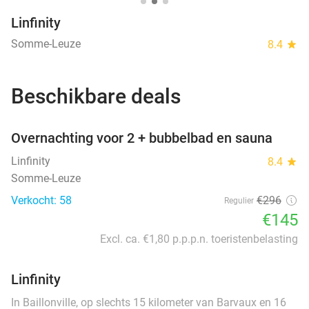
Linfinity
Somme-Leuze
8.4
star
Beschikbare deals
favorite_border
Overnachting voor 2 + bubbelbad en sauna
Linfinity
8.4
star
Somme-Leuze
Verkocht: 58
€296
Regulier
€145
Excl. ca. €1,80 p.p.p.n. toeristenbelasting
Linfinity
In Baillonville, op slechts 15 kilometer van Barvaux en 16