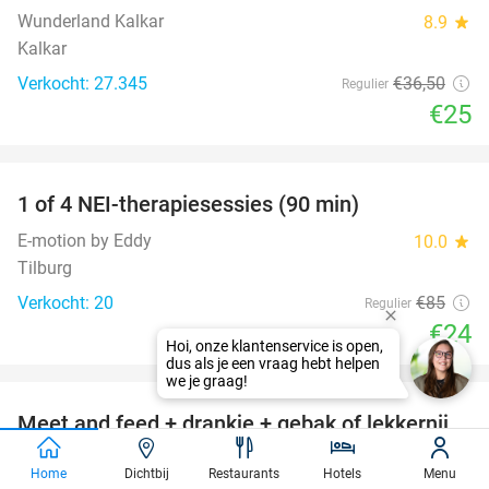
Wunderland Kalkar
8.9
star
Kalkar
Verkocht: 27.345
€36
,50
Regulier
€25
favorite_border
1 of 4 NEI-therapiesessies (90 min)
72%
E-motion by Eddy
10.0
star
Tilburg
Verkocht: 20
€85
Regulier
€24
Hoi, onze klantenservice is open,
dus als je een vraag hebt helpen
favorite_border
we je graag!
Meet and feed + drankje + gebak of lekkernij
25%
voor kinderen
Home
Dichtbij
Restaurants
Hotels
Menu