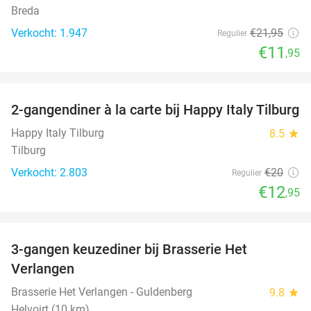
Breda
Verkocht: 1.947
€21
,95
Regulier
€11
,95
favorite_border
2-gangendiner à la carte bij Happy Italy Tilburg
35%
Happy Italy Tilburg
8.5
star
Tilburg
Verkocht: 2.803
€20
Regulier
€12
,95
favorite_border
3-gangen keuzediner bij Brasserie Het
31%
Verlangen
Brasserie Het Verlangen - Guldenberg
9.8
star
Helvoirt (10 km)