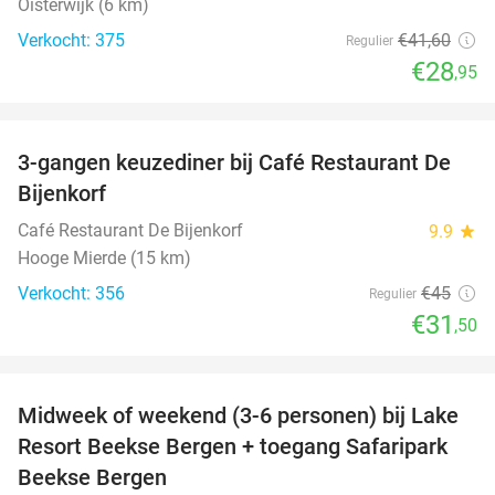
Oisterwijk (6 km)
Verkocht: 375
€41
,60
Regulier
€28
,95
favorite_border
3-gangen keuzediner bij Café Restaurant De
30%
Bijenkorf
Café Restaurant De Bijenkorf
9.9
star
Hooge Mierde (15 km)
Verkocht: 356
€45
Regulier
€31
,50
favorite_border
Midweek of weekend (3-6 personen) bij Lake
53%
Resort Beekse Bergen + toegang Safaripark
Beekse Bergen