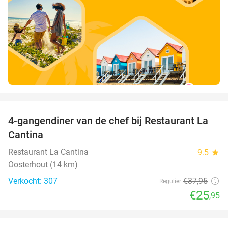
favorite_border
4-gangendiner van de chef bij Restaurant La
32%
Cantina
Restaurant La Cantina
9.5
star
Oosterhout (14 km)
Verkocht: 307
€37
,95
Regulier
€25
,95
favorite_border