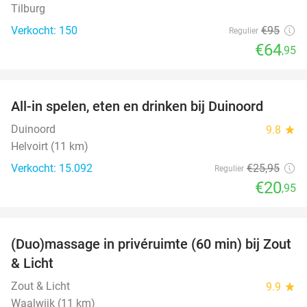
Tilburg
Verkocht: 150
€95
Regulier
€64
,95
favorite_border
All-in spelen, eten en drinken bij Duinoord
19%
Duinoord
9.8
star
Helvoirt (11 km)
Verkocht: 15.092
€25
,95
Regulier
€20
,95
favorite_border
(Duo)massage in privéruimte (60 min) bij Zout
49%
& Licht
Zout & Licht
9.9
star
Waalwijk (11 km)