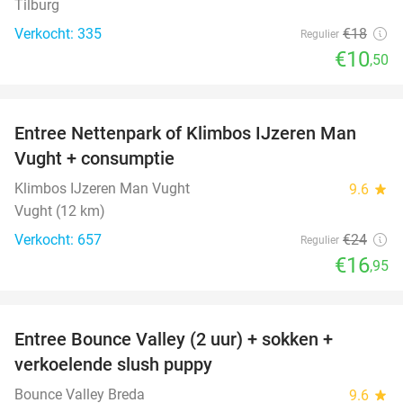
Tilburg
Verkocht: 335
€18
Regulier
€10
,50
favorite_border
Entree Nettenpark of Klimbos IJzeren Man
29%
Vught + consumptie
Klimbos IJzeren Man Vught
9.6
star
Vught (12 km)
Verkocht: 657
€24
Regulier
€16
,95
favorite_border
Entree Bounce Valley (2 uur) + sokken +
46%
verkoelende slush puppy
Bounce Valley Breda
9.6
star