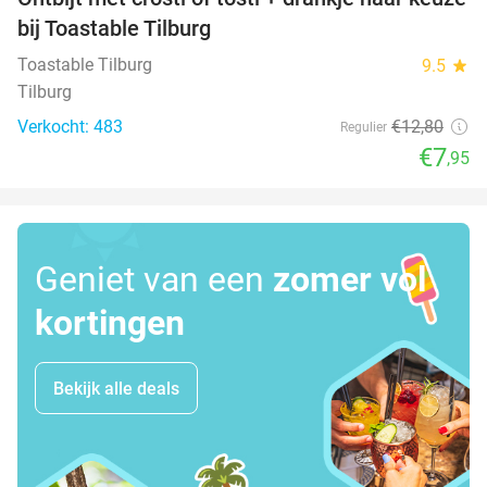
38%
bij Toastable Tilburg
Toastable Tilburg
9.5
star
Tilburg
Verkocht: 483
€12
,80
Regulier
€7
,95
Geniet van een
zomer vol
kortingen
Bekijk alle deals