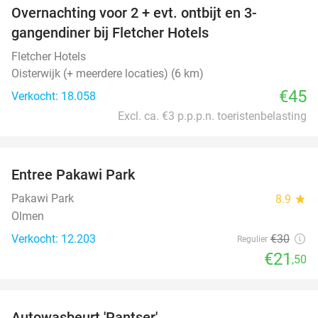
Overnachting voor 2 + evt. ontbijt en 3-
gangendiner bij Fletcher Hotels
Fletcher Hotels
Oisterwijk (+ meerdere locaties) (6 km)
€45
Verkocht: 18.058
Excl. ca. €3 p.p.p.n. toeristenbelasting
favorite_border
Entree Pakawi Park
28%
Pakawi Park
8.9
star
Olmen
Verkocht: 12.203
€30
Regulier
€21
,50
favorite_border
Autowasbeurt 'Pantser'