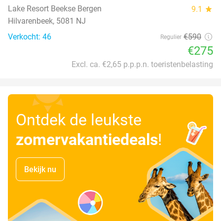
Lake Resort Beekse Bergen
9.1
star
Hilvarenbeek, 5081 NJ
Verkocht: 46
€590
Regulier
€275
Excl. ca. €2,65 p.p.p.n. toeristenbelasting
Ontdek de leukste
zomervakantiedeals
!
Bekijk nu