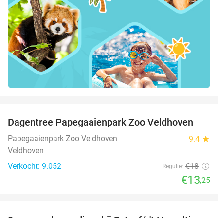
favorite_border
Dagentree Papegaaienpark Zoo Veldhoven
26%
Papegaaienpark Zoo Veldhoven
9.4
star
Veldhoven
Verkocht: 9.052
€18
Regulier
€13
,25
favorite_border