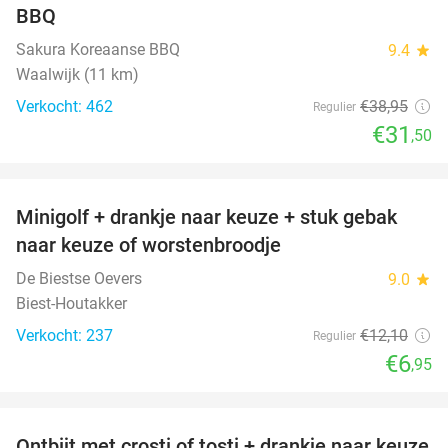
BBQ
Sakura Koreaanse BBQ
9.4
star
Waalwijk (11 km)
Verkocht: 462
€38
,95
Regulier
€31
,50
favorite_border
Minigolf + drankje naar keuze + stuk gebak
43%
naar keuze of worstenbroodje
De Biestse Oevers
9.0
star
Biest-Houtakker
Verkocht: 237
€12
,10
Regulier
€6
,95
favorite_border
Ontbijt met crosti of tosti + drankje naar keuze