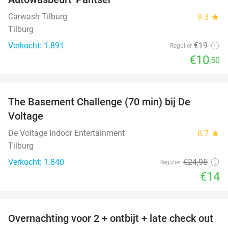
45%
Carwash Tilburg
9.3
star
Tilburg
Verkocht: 1.891
€19
Regulier
€10
,50
favorite_border
The Basement Challenge (70 min) bij De
44%
Voltage
De Voltage Indoor Entertainment
8.7
star
Tilburg
Verkocht: 1.840
€24
,95
Regulier
€14
favorite_border
Overnachting voor 2 + ontbijt + late check out
59%