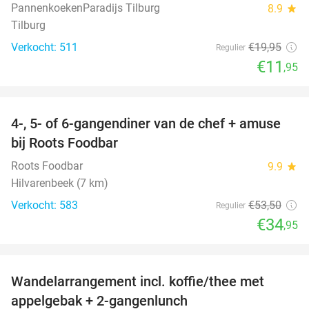
PannenkoekenParadijs Tilburg
8.9
star
Tilburg
Verkocht: 511
€19
,95
Regulier
€11
,95
favorite_border
4-, 5- of 6-gangendiner van de chef + amuse
35%
bij Roots Foodbar
Roots Foodbar
9.9
star
Hilvarenbeek (7 km)
Verkocht: 583
€53
,50
Regulier
€34
,95
favorite_border
Wandelarrangement incl. koffie/thee met
48%
appelgebak + 2-gangenlunch