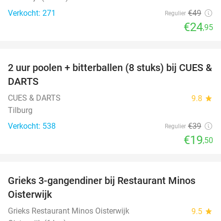
Verkocht: 271
€49
Regulier
€24
,95
favorite_border
2 uur poolen + bitterballen (8 stuks) bij CUES &
50%
DARTS
CUES & DARTS
9.8
star
Tilburg
Verkocht: 538
€39
Regulier
€19
,50
favorite_border
Grieks 3-gangendiner bij Restaurant Minos
30%
Oisterwijk
Grieks Restaurant Minos Oisterwijk
9.5
star