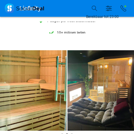
Ontdek 15.000+ deals

Linfinity
7 dagen per week beschikbaar
Bereikbaar tot 23:00
10+ miljoen leden
9,4
op basis van
205.983 reviews
Ontdek 15.000+ deals
7 dagen per week beschikbaar
10+ miljoen leden