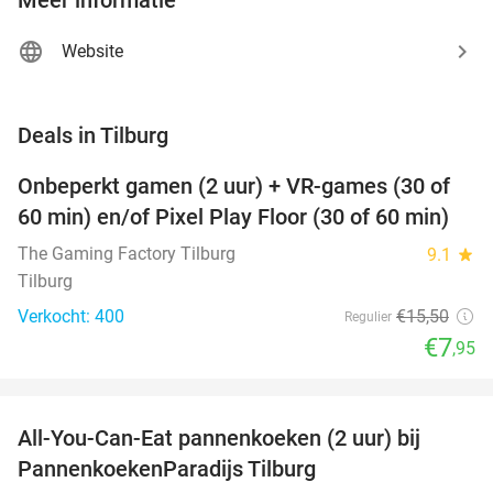
Website
favorite_border
Deals in Tilburg
Onbeperkt gamen (2 uur) + VR-games (30 of
49%
60 min) en/of Pixel Play Floor (30 of 60 min)
The Gaming Factory Tilburg
9.1
star
Tilburg
Verkocht: 400
€15
,50
Regulier
€7
,95
favorite_border
All-You-Can-Eat pannenkoeken (2 uur) bij
40%
PannenkoekenParadijs Tilburg