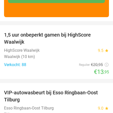
favorite_border
1,5 uur onbeperkt gamen bij HighScore
33%
Waalwijk
HighScore Waalwijk
9.5
star
Waalwijk (10 km)
Verkocht: 88
€20
,95
Regulier
€13
,95
favorite_border
VIP-autowasbeurt bij Esso Ringbaan-Oost
42%
Tilburg
Esso Ringbaan-Oost Tilburg
9.0
star